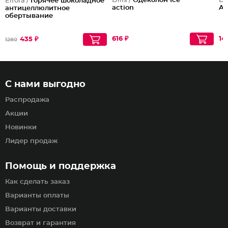
Dilis /
Одеколон Ice
Dil
Elfora /
Горячее шоколадное
action
Ad
антицеллюлитное
обертывание
616 ₽
14
435 ₽
1280
С нами выгодно
Распродажа
Акции
Новинки
Лидер продаж
Помощь и поддержка
Как сделать заказ
Варианты оплаты
Варианты доставки
Возврат и гарантия