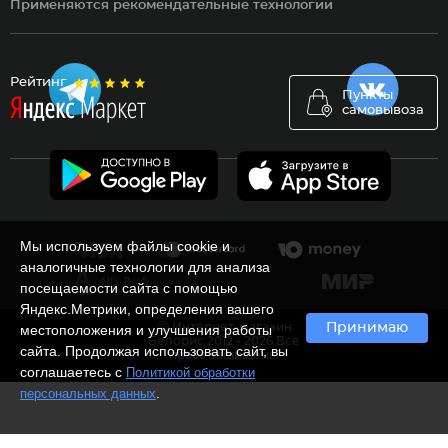
Применяются рекомендательные технологии
Рейтинг
Пункты
самовывоза
Мы используем файлы cookie и
аналогичные технологии для анализа
посещаемости сайта с помощью
Яндекс.Метрики, определения вашего
Ⓒ Интернет-магазин
Принимаю
местоположения и улучшения работы
Белорис 2012 - 2026 Все
сайта. Продолжая использовать сайт, вы
права защищены
соглашаетесь с
Политикой обработки
.
персональных данных