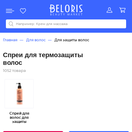
Распродажа
Акции
Новинки
Хит продаж
Все бренды
0-9
A
B
C
D
E
F
G
H
I
J
K
L
M
N
O
P
Q
R
S
T
U
V
W
Y
Z
А
Б
В
Д
З
И
М
О
К
Л
Н
П
Р
С
Т
У
Ф
Ч
Главная
Для волос
Для защиты волос
Спреи для термозащиты
волос
1052 товара
Спрей для
волос для
защиты