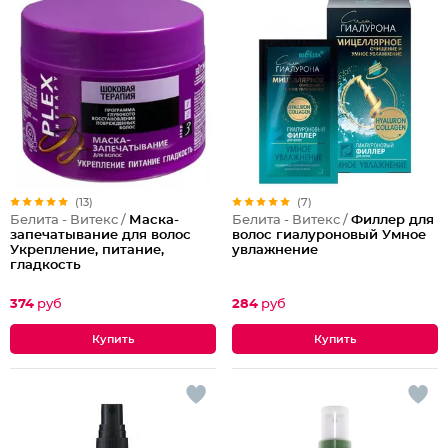
(13)
(7)
Белита - Витекс /
Маска-
Белита - Витекс /
Филлер для
запечатывание для волос
волос гиалуроновый Умное
Укрепление, питание,
увлажнение
гладкость
374
руб
284
руб