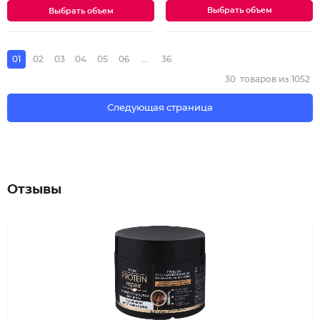
Выбрать объем
Выбрать объем
01
02
03
04
05
06
...
36
30
товаров из
1052
Следующая страница
Отзывы