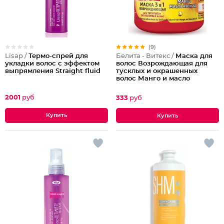
(9)
Lisap /
Термо-спрей для
Белита - Витекс /
Маска для
укладки волос с эффектом
волос Возрождающая для
выпрямления Straight fluid
тусклых и окрашенных
волос Манго и масло
авокадо 3 в 1
2001
руб
333
руб