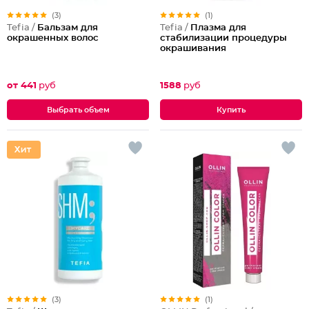
(3)
(1)
Tefia /
Бальзам для
Tefia /
Плазма для
окрашенных волос
стабилизации процедуры
окрашивания
от 441
руб
1588
руб
Выбрать объем
(3)
(1)