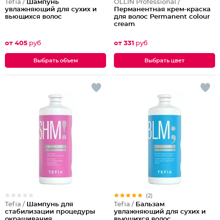
Tefia /
Шампунь
OLLIN Professional /
увлажняющий для сухих и
Перманентная крем-краска
вьющихся волос
для волос Permanent colour
cream
от 405
руб
от 331
руб
Выбрать объем
Выбрать цвет
(2)
Tefia /
Шампунь для
Tefia /
Бальзам
стабилизации процедуры
увлажняющий для сухих и
окрашивания
вьющихся волос