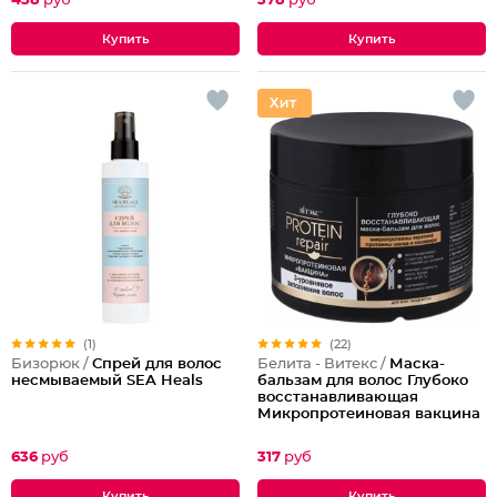
438
руб
378
руб
(1)
(22)
Бизорюк /
Спрей для волос
Белита - Витекс /
Маска-
несмываемый SEA Heals
бальзам для волос Глубоко
восстанавливающая
Микропротеиновая вакцина
Protein Repair
636
руб
317
руб