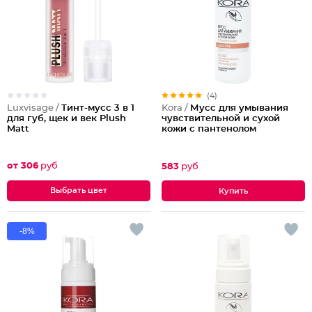
(4)
Luxvisage /
Тинт-мусс 3 в 1
Kora /
Мусс для умывания
для губ, щек и век Plush
чувствительной и сухой
Matt
кожи с пантенолом
от 306
руб
583
руб
Выбрать цвет
-8%