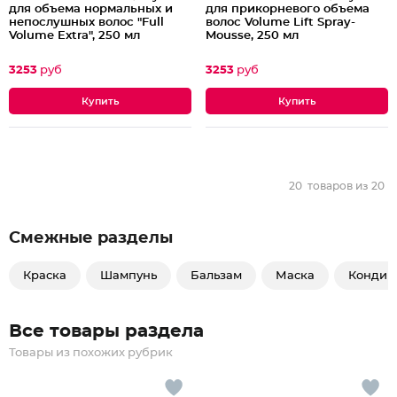
для объема нормальных и
для прикорневого объема
непослушных волос "Full
волос Volume Lift Spray-
Volume Extra", 250 мл
Mousse, 250 мл
3253
руб
3253
руб
20
товаров из
20
Смежные разделы
Краска
Шампунь
Бальзам
Маска
Кондиц
Все товары раздела
Товары из похожих рубрик