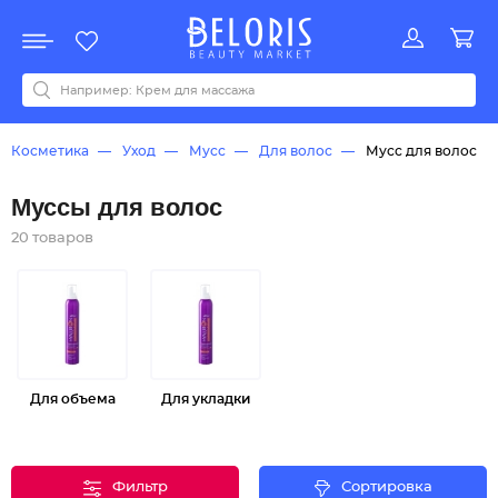
Распродажа
Акции
Новинки
Хит продаж
Все бренды
0-9
A
B
C
D
E
F
G
H
I
J
K
L
M
N
O
P
Q
R
S
T
U
V
W
Y
Z
А
Б
В
Д
З
И
М
О
К
Л
Н
П
Р
С
Т
У
Ф
Ч
Косметика
Уход
Мусс
Для волос
Мусс для волос
Муссы для волос
20 товаров
Для объема
Для укладки
Фильтр
Сортировка