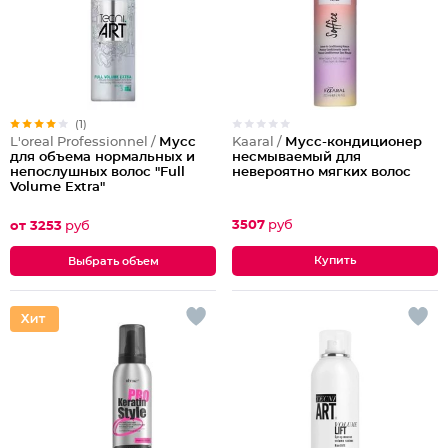
(1)
Kaaral /
Мусс-кондиционер
L'oreal Professionnel /
Мусс
несмываемый для
для объема нормальных и
невероятно мягких волос
непослушных волос "Full
Volume Extra"
3507
руб
от 3253
руб
Выбрать объем