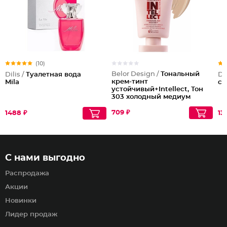
(10)
Belor Design /
Тональный
Dilis /
Туалетная вода
Dil
крем-тинт
Mila
ch
устойчивый+Intellect, Тон
303 холодный медиум
709 ₽
1488 ₽
13
С нами выгодно
Распродажа
Акции
Новинки
Лидер продаж