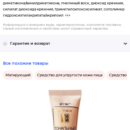
диметикона/винилдиметикона, пчелиный воск, диоксид кремния,
силилат диоксида кремния, триметилсилоксисиликат, сополимер
гидроксиэтилакрилата/акрилоил
Информация о внешнем виде, характеристиках, комплекте поставки,
стране изготовления и свойствах носит справочный характер.
Гарантия и возврат
Все похожие товары
Матирующий
Средство для упругости кожи лица
Средство з