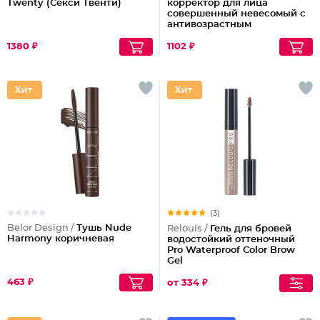
Twenty (Секси Твенти)
корректор для лица
совершенный невесомый с
антивозрастным
действием
1380 ₽
1102 ₽
(3)
Belor Design /
Тушь Nude
Relouis /
Гель для бровей
Harmony коричневая
водостойкий оттеночный
Pro Waterproof Color Brow
Gel
463 ₽
от 334 ₽