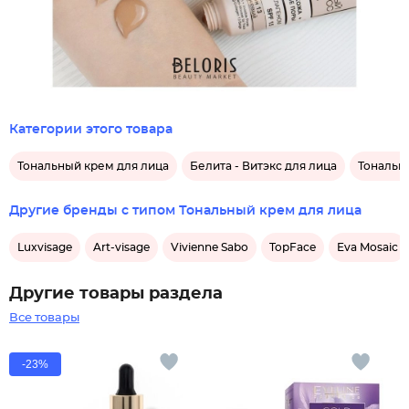
Категории этого товара
Тональный крем для лица
Белита - Витэкс для лица
Тональны
Другие бренды с типом Тональный крем для лица
Luxvisage
Art-visage
Vivienne Sabo
TopFace
Eva Mosaic
Другие товары раздела
Все товары
-23%