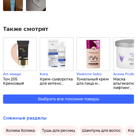
Также смотрят
Art-visage
Kora
Vivienne Sabo
Aravia Profes
Тон 205
Крем-сыворотка
Тональный крем
Маска
Кремовый
для интенс...
для лица м...
альгинатна
лифтинг...
Выбрать все похожие товары
Смежные разделы
Холика Холика
Тушь для ресниц
Шампунь для волос
Корр