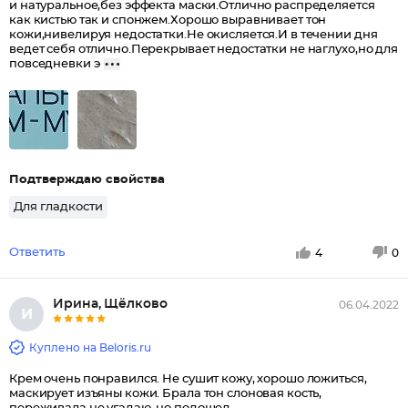
и натуральное,без эффекта маски.Отлично распределяется
как кистью так и спонжем.Хорошо выравнивает тон
кожи,нивелируя недостатки.Не окисляется.И в течении дня
ведет себя отлично.Перекрывает недостатки не наглухо,но для
повседневки э
Подтверждаю свойства
Для гладкости
Ответить
4
0
Ирина, Щёлково
06.04.2022
И
Куплено на Beloris.ru
Крем очень понравился. Не сушит кожу, хорошо ложиться,
маскирует изъяны кожи. Брала тон слоновая кость,