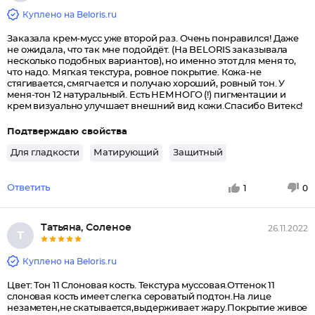
Куплено на Beloris.ru
Заказала крем-мусс уже второй раз. Очень понравился! Даже
не ожидала, что так мне подойдёт. (На BELORIS заказывала
несколько подобных вариантов), но именно этот для меня то,
что надо. Мягкая текстура, ровное покрытие. Кожа-не
стягивается, смягчается и получаю хороший, ровный тон. У
меня-тон 12 натуральный. Есть НЕМНОГО (!) пигментации и
крем визуально улучшает внешний вид кожи.Спасибо Витекс!
Подтверждаю свойства
Для гладкости
Матирующий
Защитный
Ответить
1
0
Татьяна, Соленое
26.11.2022
Т
Куплено на Beloris.ru
Цвет: Тон 11 Слоновая кость. Текстура муссовая.Оттенок 11
слоновая кость имеет слегка сероватый подтон.На лице
незаметен,не скатывается,выдерживает жару.Покрытие живое