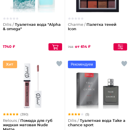
Dilis /
Туалетная вода "Alpha
Charme /
Палетка теней
& omega"
Icon
1740 ₽
от 614 ₽
768
Рекомендуем
(390)
(5)
Relouis /
Помада для губ
Dilis /
Туалетная вода Take a
жидкая матовая Nude
chance sport
Matte