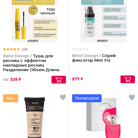
(39)
Belor Design /
Спрей-
Belor Design /
Тушь для
фиксатор Mist Fix
ресниц с эффектом
накладных ресниц
Разделение Объем Длина
Podium extreme
577 ₽
326 ₽
725
Рекомендуем