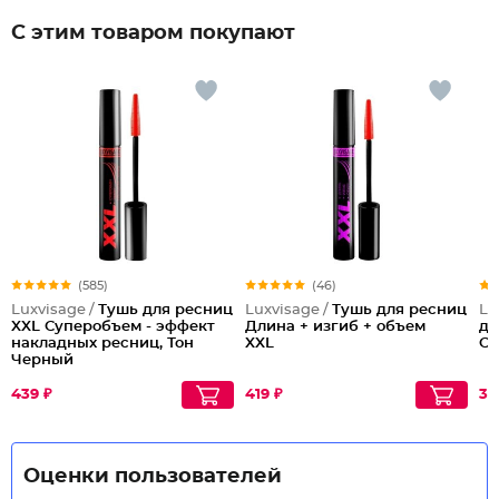
С этим товаром покупают
(585)
(46)
Luxvisage /
Тушь для ресниц
Luxvisage /
Тушь для ресниц
Lu
XXL Суперобъем - эффект
Длина + изгиб + объем
дл
накладных ресниц, Тон
XXL
Co
Черный
439 ₽
419 ₽
33
Оценки пользователей