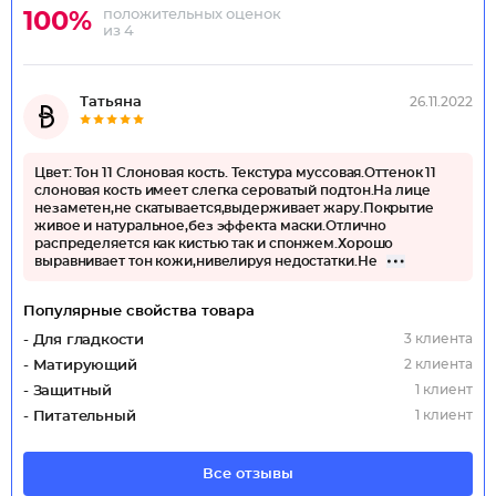
положительных оценок
100%
из 4
Татьяна
26.11.2022
Цвет: Тон 11 Слоновая кость. Текстура муссовая.Оттенок 11
слоновая кость имеет слегка сероватый подтон.На лице
незаметен,не скатывается,выдерживает жару.Покрытие
живое и натуральное,без эффекта маски.Отлично
распределяется как кистью так и спонжем.Хорошо
выравнивает тон кожи,нивелируя недостатки.Не
Популярные свойства товара
3 клиента
- Для гладкости
2 клиента
- Матирующий
1 клиент
- Защитный
1 клиент
- Питательный
Все отзывы