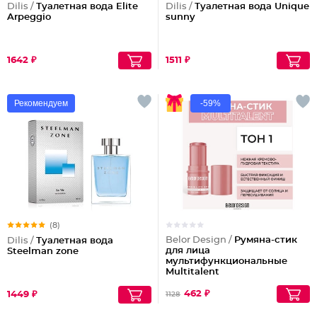
Dilis /
Туалетная вода Elite
Dilis /
Туалетная вода Unique
Arpeggio
sunny
1642 ₽
1511 ₽
Рекомендуем
-59%
(8)
Belor Design /
Румяна-стик
Dilis /
Туалетная вода
для лица
Steelman zone
мультифункциональные
Multitalent
462 ₽
1449 ₽
1128