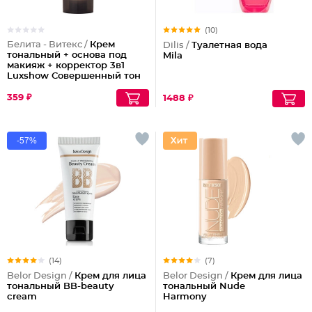
(10)
Белита - Витекс /
Крем
Dilis /
Туалетная вода
тональный + основа под
Mila
макияж + корректор 3в1
Luxshow Совершенный тон
универсальный
359 ₽
1488 ₽
-57%
(14)
(7)
Belor Design /
Крем для лица
Belor Design /
Крем для лица
тональный BB-beauty
тональный Nude
cream
Harmony