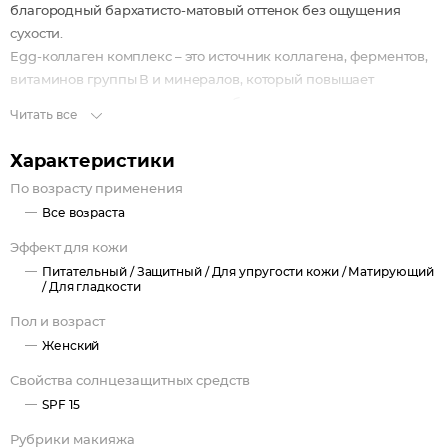
благородный бархатисто-матовый оттенок без ощущения
сухости.
Egg-коллаген комплекс – это источник коллагена, ферментов,
витаминов группы В и минералов, который повышает
эластичность кожи и стенок пор, благодаря чему
Читать все
расширенные поры постепенно стягиваются и уменьшаются.
Помогает бороться с чрезмерной активностью сальных желез,
Характеристики
предотвращает появление черных точек.
По возрасту применения
Pronalen Biо создает на коже невесомое защитное покрытие,
Все возраста
которое буквально отталкивает загрязнения, излучения и
свободные радикалы, не давая им оказывать негативное
Эффект для кожи
воздействие на кожу в течение всего дня.
Питательный /
Защитный /
Для упругости кожи /
Матирующий
/
Для гладкости
Пол и возраст
Женский
Свойства солнцезащитных средств
SPF 15
Рубрики макияжа