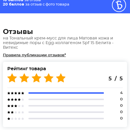
10 баллов
за отзыв*
20 баллов
за отзыв с фото товара
Отзывы
на Тональный крем-мусс для лица Матовая кожа и
невидимые поры с Egg-коллагеном Spf 15 Белита -
Витекс
Правила публикации отзывов*
Рейтинг товара
5 / 5
4
0
0
0
0