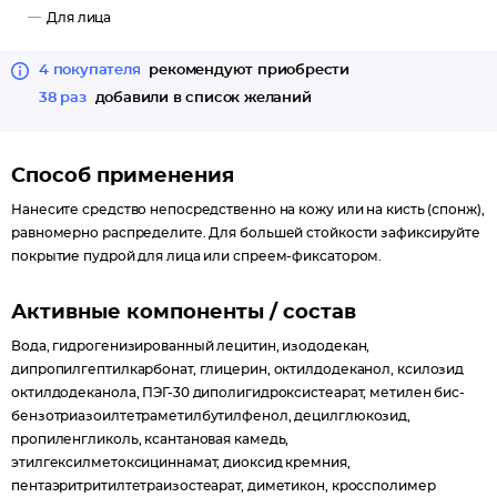
Для лица
4 покупателя
рекомендуют приобрести
38 раз
добавили в список желаний
Способ применения
Нанесите средство непосредственно на кожу или на кисть (спонж),
равномерно распределите. Для большей стойкости зафиксируйте
покрытие пудрой для лица или спреем-фиксатором.
Активные компоненты / состав
Вода, гидрогенизированный лецитин, изододекан,
дипропилгептилкарбонат, глицерин, октилдодеканол, ксилозид
октилдодеканола, ПЭГ-30 диполигидроксистеарат, метилен бис-
бензотриазоилтетраметилбутилфенол, децилглюкозид,
пропиленгликоль, ксантановая камедь,
этилгексилметоксициннамат, диоксид кремния,
пентаэритритилтетраизостеарат, диметикон, кроссполимер