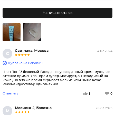
Написать отзыв
Светлана, Москва
14.02.2024
С
Куплено на Beloris.ru
Цвет: Тон 13 бежевый. Всегда покупаю данный крем- мусс , все
оттенки применяла . Крем супер, матирует, он невидимый на
коже , но в то же время скрывает мелкие изъяны на коже .
Рекомендую товар однозначно!
Ответить
1
0
Масилья-2, Балахна
28.03.2023
М