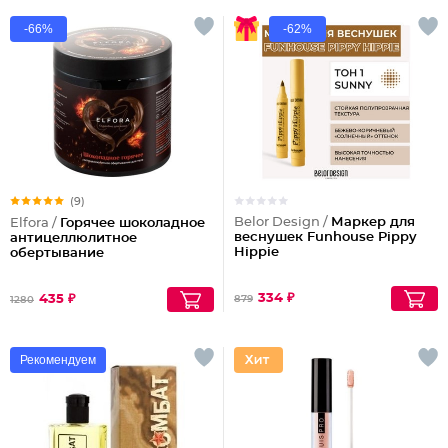
-66%
-62%
(9)
Belor Design /
Маркер для
Elfora /
Горячее шоколадное
веснушек Funhouse Pippy
антицеллюлитное
Hippie
обертывание
334 ₽
435 ₽
879
1280
Рекомендуем