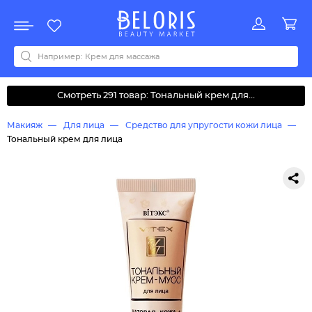
Распродажа
Акции
Новинки
Хит продаж
Все бренды
0-9
A
B
C
D
E
F
G
H
I
J
K
L
M
N
O
P
Q
R
S
T
U
V
W
Y
Z
А
Б
В
Д
З
И
М
О
К
Л
Н
П
Р
С
Т
У
Ф
Ч
Смотреть 291 товар: Тональный крем для...
Макияж
Для лица
Средство для упругости кожи лица
Тональный крем для лица