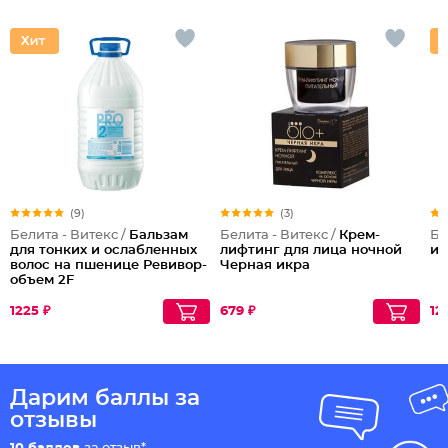
(9)
(3)
Белита - Витекс /
Бальзам
Белита - Витекс /
Крем-
Бе
для тонких и ослабленных
лифтинг для лица ночной
и
волос на пшенице Ревивор-
Черная икра
объем 2F
1225 ₽
679 ₽
12
Дарим баллы за
отзывы