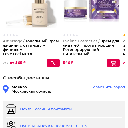
Art-visage /
Тональный крем
Eveline Cosmetics /
Крем для
Ar
жидкий с сатиновым
лица 40+ против морщин
ал
финишем
Регенерирующий
эк
Love.Feel.NUDE
питательный
Re
от 565 ₽
546 ₽
21
734
Способы доставки
Москва
Изменить город
Московская область
Почта России и почтоматы
Пункты выдачи и постоматы CDEK