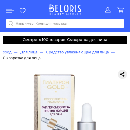
Распродажа
Акции
Новинки
Хит продаж
Все бренды
0-9
A
B
C
D
E
F
G
H
I
J
K
L
M
N
O
P
Q
R
S
T
U
V
W
Y
Z
А
Б
В
Д
З
И
М
О
К
Л
Н
П
Р
С
Т
У
Ф
Ч
Смотреть 100 товаров: Сыворотка для лица
Уход
Для лица
Средство увлажняющее для лица
Сыворотка для лица