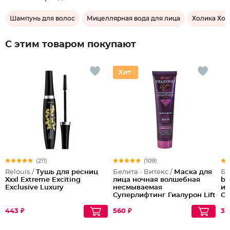
Шампунь для волос
Мицеллярная вода для лица
Холика Хол
С этим товаром покупают
(211)
(109)
Relouis /
Тушь для ресниц
Белита - Витекс /
Маска для
Бе
Xxxl Extreme Exciting
лица ночная волшебная
bo
Exclusive Luxury
несмываемая
ин
Суперлифтинг Гиалурон Lift
Су
45+
55
443 ₽
560 ₽
35