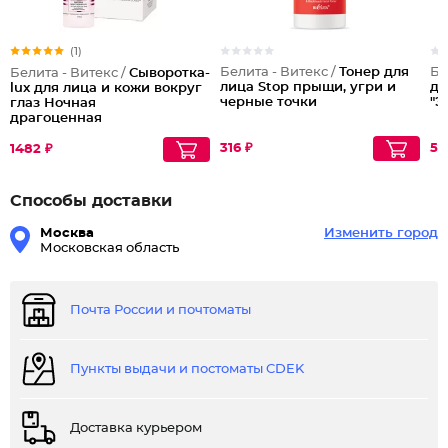
(1)
Белита - Витекс /
Тонер для
Бе
Белита - Витекс /
Сыворотка-
лица Stop прыщи, угри и
дн
lux для лица и кожи вокруг
черные точки
"Э
глаз Ночная
драгоценная
316 ₽
54
1482 ₽
Способы доставки
Москва
Изменить город
Московская область
Почта России и почтоматы
Пункты выдачи и постоматы CDEK
Доставка курьером