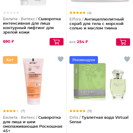
(4)
Белита - Витекс /
Сыворотка
Elfora /
Антицеллюлитный
интенсивная для лица
скраб для тела с морской
контурный лифтинг для
солью и маслом тмина
зрелой кожи
690 ₽
254 ₽
849
Рекомендуем
(7)
(11)
Белита - Витекс /
Cыворотка
Dilis /
Туалетная вода Virtual
для лица и шеи
Sense
омолаживающая Роскошная
45+