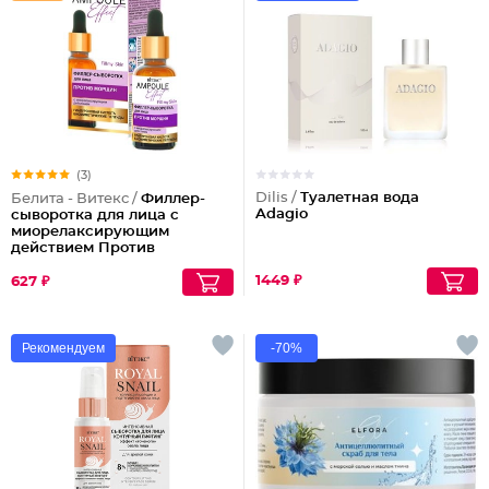
(3)
Dilis /
Туалетная вода
Белита - Витекс /
Филлер-
Adagio
сыворотка для лица с
миорелаксирующим
действием Против
морщин
1449 ₽
627 ₽
Рекомендуем
-70%