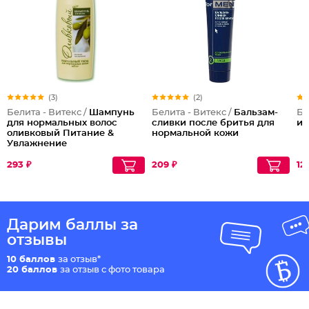
(3)
(2)
Белита - Витекс /
Шампунь
Белита - Витекс /
Бальзам-
Бе
для нормальных волос
сливки после бритья для
и
оливковый Питание &
нормальной кожи
Увлажнение
293 ₽
209 ₽
12
Дарим баллы за
отзывы
10 баллов
за отзыв*
20 баллов
за отзыв с фото товара