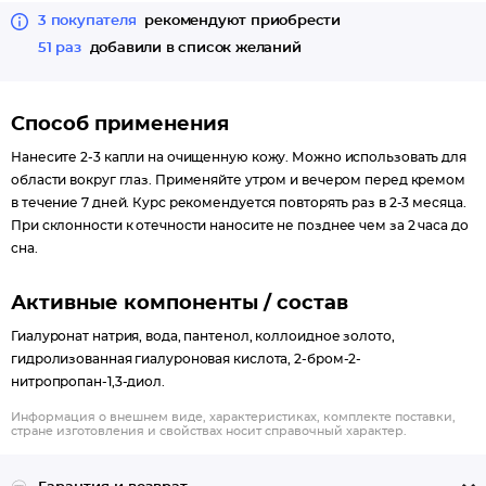
контуры лица.
3 покупателя
рекомендуют приобрести
51 раз
добавили в список желаний
В комплексе с гиалуроновой кислотой и провитамином В5
биозолото обеспечивает максимальную эффективность для
молодости, упругости и красоты кожи. Провитамин В5
Способ применения
укрепляет коллагеновые волокна, ослабленные
естественными процессами старения, разглаживает кожу,
Нанесите 2-3 капли на очищенную кожу. Можно использовать для
улучшает ее гладкость и эластичность, выравнивает тон,
области вокруг глаз. Применяйте утром и вечером перед кремом
корректирует овал лица.
в течение 7 дней. Курс рекомендуется повторять раз в 2-3 месяца.
Результат: заметно уменьшается длина, глубина и ширина
При склонности к отечности наносите не позднее чем за 2 часа до
сна.
морщинок, контуры лица становятся более четкими и
подтянутыми, кожа светится молодостью, свежестью и
упругостью. Максимальный результат достигается при
Активные компоненты / состав
комплексном применении средств линии. Эффект
Гиалуронат натрия, вода, пантенол, коллоидное золото,
накапливается и сохраняется надолго. Подходит для кожи
гидролизованная гиалуроновая кислота, 2-бром-2-
любого типа.
нитропропан-1,3-диол.
Рекомендуется использовать с 40 лет.
Информация о внешнем виде, характеристиках, комплекте поставки,
стране изготовления и свойствах носит справочный характер.