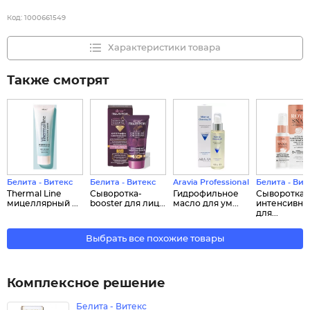
Код:
1000661549
Характеристики товара
Также смотрят
Белита - Витекс
Белита - Витекс
Aravia Professional
Белита - Вит
Thermal Line
Сыворотка-
Гидрофильное
Сыворотка
мицеллярный ...
booster для лиц...
масло для ум...
интенсивна
для...
Выбрать все похожие товары
Комплексное решение
Белита - Витекс