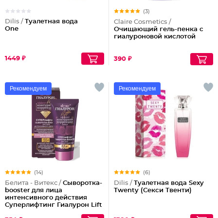
(3)
Dilis /
Туалетная вода
Claire Cosmetics /
One
Очищающий гель-пенка с
гиалуроновой кислотой
1449 ₽
390 ₽
Рекомендуем
Рекомендуем
(14)
(6)
Белита - Витекс /
Сыворотка-
Dilis /
Туалетная вода Sexy
booster для лица
Twenty (Секси Твенти)
интенсивного действия
Суперлифтинг Гиалурон Lift
55+