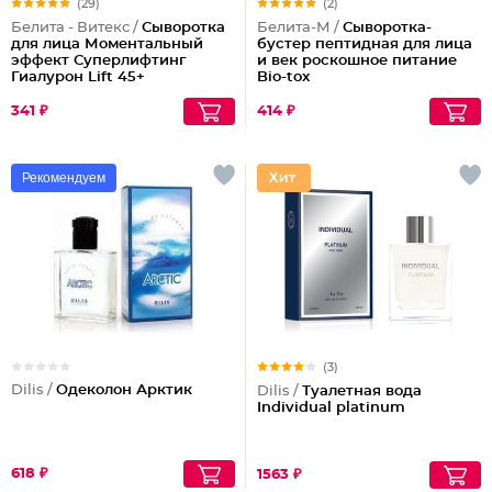
(29)
(2)
Белита - Витекс /
Сыворотка
Белита-М /
Сыворотка-
для лица Моментальный
бустер пептидная для лица
эффект Суперлифтинг
и век роскошное питание
Гиалурон Lift 45+
Bio-tox
341 ₽
414 ₽
Рекомендуем
(3)
Dilis /
Одеколон Арктик
Dilis /
Туалетная вода
Individual platinum
618 ₽
1563 ₽