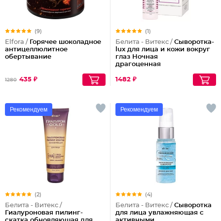
(9)
(1)
Elfora /
Горячее шоколадное
Белита - Витекс /
Сыворотка-
антицеллюлитное
lux для лица и кожи вокруг
обертывание
глаз Ночная
драгоценная
435 ₽
1482 ₽
1280
Рекомендуем
Рекомендуем
(2)
(4)
Белита - Витекс /
Белита - Витекс /
Сыворотка
Гиалуроновая пилинг-
для лица увлажняющая с
скатка обновляющая для
активными