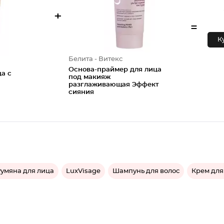
+
=
К
Белита - Витекс
Основа-праймер для лица
ца с
под макияж
разглаживающая Эффект
сияния
умяна для лица
LuxVisage
Шампунь для волос
Крем для