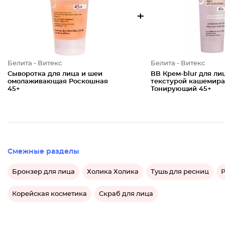
+
Белита - Витекс
Белита - Витекс
Cыворотка для лица и шеи
ВВ Крем-blur для ли
омолаживающая Роскошная
текстурой кашемира
45+
Тонирующий 45+
Смежные разделы
Бронзер для лица
Холика Холика
Тушь для ресниц
Р
Корейская косметика
Скраб для лица