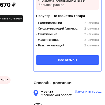
что аромат очень активный. И
670 ₽
большой расход.
Популярные свойства товара
упить комплект
- Подтягивающий
2 клиента
- Омолаживающий (антивозрастной)
2 клиента
- Смягчающий
2 клиента
- Увлажняющий
2 клиента
- Разглаживающий
2 клиента
Все отзывы
 лица
Способы доставки
Москва
Изменить город
Московская область