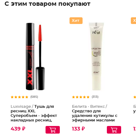
С этим товаром покупают
Тушь дл
(585)
(313)
Luxvisage /
Тушь для
Белита - Витекс /
Б
ресниц XXL
Средство для
у
Суперобъем - эффект
удаления кутикулы с
накладных ресниц,
эфирными маслами
Тон Черный
пихты и чайного
439 ₽
133 ₽
1
дерева