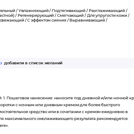
углублению существующих морщин и появлению новых.
тание, активизируя процессы регенерации, придавая роскошну
ельный /
Увлажняющий /
Подтягивающий /
Разглаживающий /
стной) /
Регенерирующий /
Смягчающий /
Для упругости кожи /
свежающий /
С эффектом сияния /
Выравнивающий /
ризнаки старения, так и те, которые пока не видны невооружённ
выглядит свежей и отдохнувшей.
вится более четким и красивым, кожа светится молодостью и
з
добавили в список желаний
: 1. Пошаговое нанесение: наносите под дневной и/или ночной к
сыворотки с ночным или дневным кремом для более быстрого
амостоятельное средство или в сочетании с кремом ежедневно в
ля максимального омолаживающего результата рекомендуется
ere».