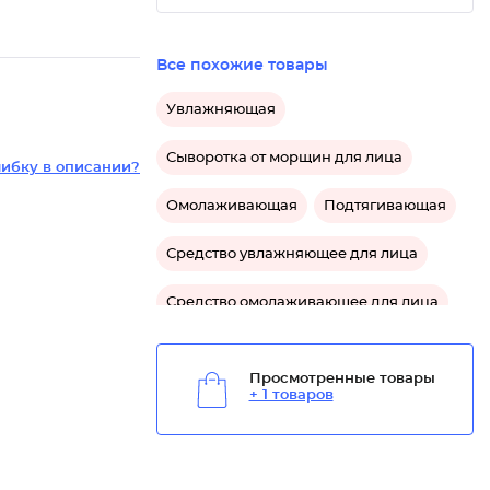
Все похожие товары
Увлажняющая
Сыворотка от морщин для лица
ибку в описании?
Омолаживающая
Подтягивающая
Средство увлажняющее для лица
Средство омолаживающее для лица
Средство от морщин для лица
Просмотренные товары
+ 1 товаров
Средство подтягивающее для лица
Средство для упругости кожи лица