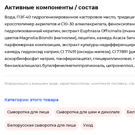
Активные компоненты / состав
Вода, ПЭГ-40 гидрогенизированное касторовое масло, тридецет
кроссполимер акрилатов и C10-30 алкилакрилата, феноксиэтан
гидролизованный кератин, экстракт Euphrasia Officinalis (очанки)
цветов Magnolia Biondii (магнолии), лецитин, камедь Acacia S
парфюмерная композиция, экстракт культуры недифференциров
камедь, гидроксид натрия, CI 77491 (оксиды железа), CI 77891 (
аскорбилфосфат натрия, токоферилацетат, глицериллинолеат, 
бензилсалицилат, бутилфенилметилпропиональ, цитронеллол, ли
Информация о внешнем виде, характеристиках, комплекте поставки, стр
Категории этого товара
Сыворотка для лица
Сыворотка для шеи и декольте
Бел
Белорусская сыворотка для лица
Уход