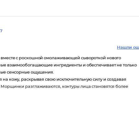
7
Нашли ош
и вместе с роскошной омолаживающей сывороткой нового
ьные взаимообогащающие ингредиенты и обеспечивает не только
ьные сенсорные ощущения.
 на кожу, раскрывая свою исключительную силу и создавая
. Морщинки разглаживаются, контуры лица становятся более
твие, восстанавливает плотность коллагеновых волокон для