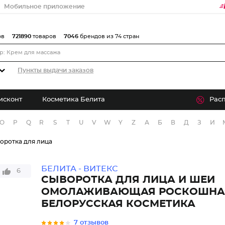
Мобильное приложение
ов
721890
товаров
7046
брендов из 74 стран
Пункты выдачи заказов
исконт
Косметика Белита
Рас
O
P
Q
R
S
T
U
V
W
Y
Z
А
Б
В
Д
З
И
оротка для лица
БЕЛИТА - ВИТЕКС
6
CЫВОРОТКА ДЛЯ ЛИЦА И ШЕИ
ОМОЛАЖИВАЮЩАЯ РОСКОШНАЯ
БЕЛОРУССКАЯ КОСМЕТИКА
7 отзывов