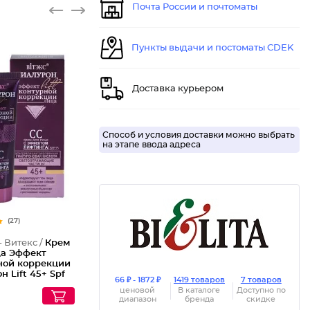
Почта России и почтоматы
Пункты выдачи и постоматы CDEK
Доставка курьером
Способ и условия доставки можно выбрать
на этапе ввода адреса
(27)
- Витекс /
Крем
ца Эффект
ной коррекции
н Lift 45+ Spf
66 ₽ - 1872 ₽
1419 товаров
7 товаров
ценовой
В каталоге
Доступно по
диапазон
бренда
скидке