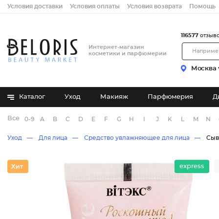
Условия доставки
Условия оплаты
Условия возврата
Помощь
116577
отзыв
Интернет-магазин
косметики и парфюмерии
Москва
Каталог
Уход
Макияж
Парфюмерия
Д
Все бренды
0-9
A
B
C
D
E
F
G
H
I
J
K
L
M
N
Уход
Для лица
Средство увлажняющее для лица
Сыв
express