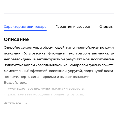
Характеристики товара
Гарантия и возврат
Отзывы
Описание
Откройте секрет упругой, сияющей, наполненной жизнью кож
поколения. Ультратонкая флюидная текстура сочетает уникал
непревзойденный антивозрастной результат, но и восхитител
Золотистые капли красоты мягкой кашемировой вуалью ложатся
моментальный эффект обновлённой, упругой, подтянутой кожи
четкими, черты лица – яркими и выразительными.
Воздействие:
уменьшает все видимые признаки возраста,
разглаживает морщины, придает упругость,
наполняет кожу сиянием, выравнивает тон.
Читать все
Альпийский эдельвейс оказывает мощное антиоксидантное дейс