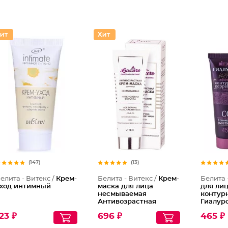
(147)
(13)
елита - Витекс /
Крем-
Белита - Витекс /
Крем-
Белита 
ход интимный
маска для лица
для ли
несмываемая
контур
Антивозрастная
Гиалуро
Интенсивная формула
15
23 ₽
696 ₽
465 ₽
LuxCare