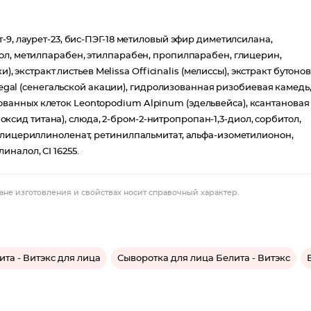
-9, лаурет-23, бис-ПЭГ-18 метиловый эфир диметилсилана,
ол, метилпарабен, этилпарабен, пропилпарабен, глицерин,
, экстракт листьев Melissa Officinalis (мелиссы), экстракт бутонов
enegal (сенегальской акации), гидролизованная ризобиевая камедь
анных клеток Leontopodium Alpinum (эдельвейса), ксантановая
диоксид титана), слюда, 2-бром-2-нитропропан-1,3-диол, сорбитол,
глицериллиноленат, ретинилпальмитат, альфа-изометилионон,
налол, CI 16255.
ане изготовления и свойствах носит справочный характер.
ита - Витэкс для лица
Сыворотка для лица Белита - Витэкс