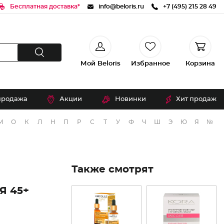
Бесплатная доставка*
info@beloris.ru
+7 (495) 215 28 49
Мой Beloris
Избранное
Корзина
продажа
Акции
Новинки
Хит продаж
М
О
К
Л
Н
П
Р
С
Т
У
Ф
Ч
Ш
Э
Ю
Я
№
Также смотрят
 45+