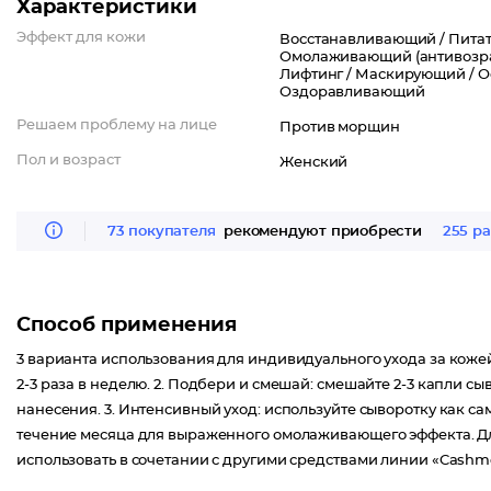
Характеристики
максимальной упругости и эластичности кожи, препятствует 
Протеины кашемира дарят коже полноценное увлажнение и пи
Эффект для кожи
Восстанавливающий /
Питат
Омолаживающий (антивозра
мягкость и нежность.
Лифтинг /
Маскирующий /
О
Сыворотка, активная с первой капли, уменьшает как видимые п
Оздоравливающий
глазом.
Решаем проблему на лице
Против морщин
Мгновенный результат: кожа подтягивается и разглаживается, 
Длительный результат: морщинки уменьшаются, овал лица стано
Пол и возраст
Женский
совершенством.
73 покупателя
рекомендуют приобрести
255 ра
Способ применения
3 варианта использования для индивидуального ухода за кожей
2-3 раза в неделю. 2. Подбери и смешай: смешайте 2-3 капли 
нанесения. 3. Интенсивный уход: используйте сыворотку как с
течение месяца для выраженного омолаживающего эффекта. Д
использовать в сочетании с другими средствами линии «Cashm