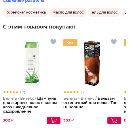
Смежные разделы
Корейская косметика
Масло для волос
Гель для волос
Ша
С этим товаром покупают
(13)
(5)
Белита - Витекс /
Шампунь
Белита - Витекс /
Бальзам
Бе
для жирных волос с соком
оттеночный для волос, Тон
дл
алоэ Ежедневное
01 Корица
эф
оздоровление
и 
302 ₽
353 ₽
13