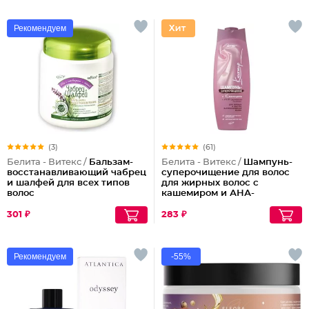
Рекомендуем
(3)
(61)
Белита - Витекс /
Бальзам-
Белита - Витекс /
Шампунь-
восстанавливающий чабрец
суперочищение для волос
и шалфей для всех типов
для жирных волос с
волос
кашемиром и АНА-
фруктовыми кислотами
301 ₽
283 ₽
Рекомендуем
-55%