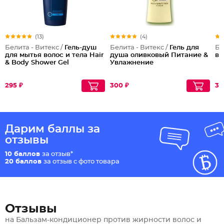
(13)
(4)
Белита - Витекс /
Гель-душ
Белита - Витекс /
Гель для
Бе
для мытья волос и тела Hair
душа оливковый Питание &
ва
& Body Shower Gel
Увлажнение
295 ₽
300 ₽
34
Дарим баллы за
отзывы
10 баллов
за отзыв*
20 баллов
за отзыв с фото товара
Отзывы
на Бальзам-кондиционер против жирности волос и