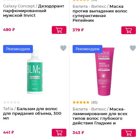
Galaxy Concept /
Дезодорант
Белита - Витекс /
Маска
парфюмированный
против выпадения волос
мужской Invict
суперактивная
Репейник
490 ₽
379 ₽
Рекомендуем
Рекомендуем
(85)
Tefia /
Бальзам для волос
Белита - Витекс /
Маска-
для придания объема, 300
ламинирование для всех
мл
типов волос глубокого
действия Гладкие и
Ухоженные
441 ₽
343 ₽