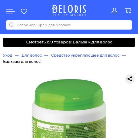
Распродажа
Акции
Новинки
Хит продаж
Все бренды
0-9
A
B
C
D
E
F
G
H
I
J
K
L
M
N
O
P
Q
R
S
T
U
V
W
Y
Z
А
Б
В
Д
З
И
М
О
К
Л
Н
П
Р
С
Т
У
Ф
Ч
Смотреть 199 товаров: Бальзам для волос
Уход
Для волос
Средство укрепляющее для волос
Бальзам для волос