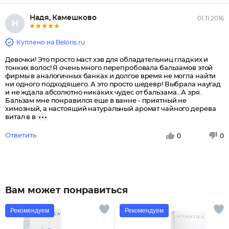
Надя, Камешково
01.11.2016
Н
Куплено на Beloris.ru
Девочки! Это просто маст хэв для обладательниц гладких и
тонких волос! Я очень много перепробовала бальзамов этой
фирмы в аналогичных банках и долгое время не могла найти
ни одного подходящего. А это просто шедевр! Выбрала наугад
и не ждала абсолютно никаких чудес от бальзама...А зря.
Бальзам мне понравился еще в ванне - приятный не
химозный, а настоящий натуральный аромат чайного дерева
витал в в
Ответить
0
0
Вам может понравиться
Рекомендуем
Рекомендуем