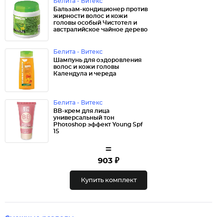
Белита - Витекс
Бальзам-кондиционер против
жирности волос и кожи
головы особый Чистотел и
австралийское чайное дерево
Белита - Витекс
Шампунь для оздоровления
волос и кожи головы
Календула и череда
Белита - Витекс
ВВ-крем для лица
универсальный тон
Photoshop эффект Young Spf
15
=
903 ₽
Купить комплект