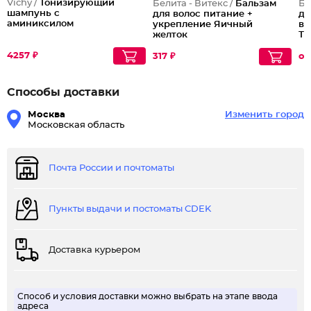
Vichy /
Тонизирующий
Белита - Витекс /
Бальзам
Бе
шампунь с
для волос питание +
дл
аминиксилом
укрепление Яичный
во
желток
Тр
Wa
4257 ₽
Ty
317 ₽
от
Способы доставки
Москва
Изменить город
Московская область
Почта России и почтоматы
Пункты выдачи и постоматы CDEK
Доставка курьером
Способ и условия доставки можно выбрать на этапе ввода
адреса