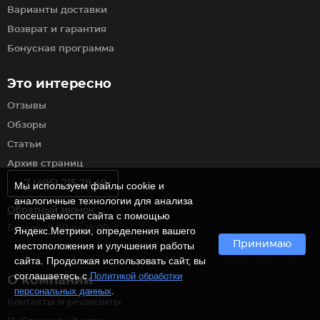
Варианты доставки
Возврат и гарантия
Бонусная программа
Это интересно
Отзывы
Обзоры
Статьи
Архив страниц
+7 (495) 215 28 49
Мы используем файлы cookie и
аналогичные технологии для анализа
Обратный звонок
посещаемости сайта с помощью
Будни с 9:00 до 18:00
Яндекс.Метрики, определения вашего
Принимаю
местоположения и улучшения работы
сайта. Продолжая использовать сайт, вы
соглашаетесь с
Политикой обработки
О компании
.
персональных данных
Контакты и реквизиты