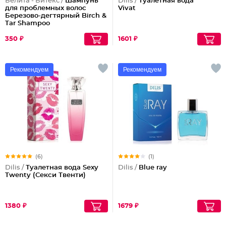
Белита - Витекс /
Шампунь
Dilis /
Туалетная вода
для проблемных волос
Vivat
Березово-дегтярный Birch &
Tar Shampoo
350 ₽
1601 ₽
Рекомендуем
Рекомендуем
(6)
(1)
Dilis /
Туалетная вода Sexy
Dilis /
Blue ray
Twenty (Секси Твенти)
1380 ₽
1679 ₽