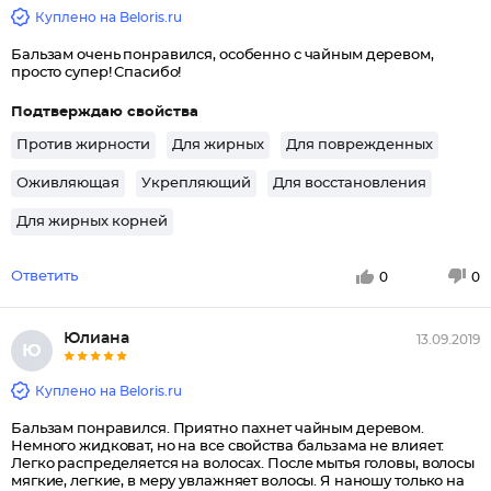
Куплено на Beloris.ru
Бальзам очень понравился, особенно с чайным деревом,
просто супер! Спасибо!
Подтверждаю свойства
Против жирности
Для жирных
Для поврежденных
Оживляющая
Укрепляющий
Для восстановления
Для жирных корней
Ответить
0
0
Юлиана
13.09.2019
Ю
Куплено на Beloris.ru
Бальзам понравился. Приятно пахнет чайным деревом.
Немного жидковат, но на все свойства бальзама не влияет.
Легко распределяется на волосах. После мытья головы, волосы
мягкие, легкие, в меру увлажняет волосы. Я наношу только на