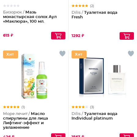
(2)
Бизорюк /
Мазь
Dilis /
Туалетная вода
монастырская солох Аул
Fresh
«Маклюра», 100 мл.
615 ₽
1292 ₽
(1)
(3)
Море лечит /
Масло
Dilis /
Туалетная вода
спирулины для лица
Individual platinum
Лифтинг-эффект и
увлажнение