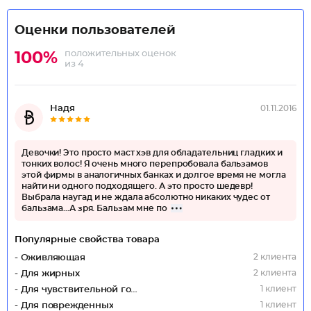
Оценки пользователей
положительных оценок
100%
из 4
Надя
01.11.2016
Девочки! Это просто маст хэв для обладательниц гладких и
тонких волос! Я очень много перепробовала бальзамов
этой фирмы в аналогичных банках и долгое время не могла
найти ни одного подходящего. А это просто шедевр!
Выбрала наугад и не ждала абсолютно никаких чудес от
бальзама...А зря. Бальзам мне по
Популярные свойства товара
2 клиента
- Оживляющая
2 клиента
- Для жирных
1 клиент
- Для чувствительной головы
1 клиент
- Для поврежденных