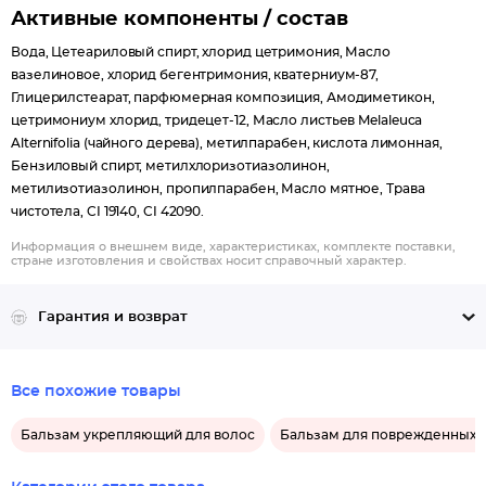
Активные компоненты / состав
Вода, Цетеариловый спирт, хлорид цетримония, Масло
вазелиновое, хлорид бегентримония, кватерниум-87,
Глицерилстеарат, парфюмерная композиция, Амодиметикон,
цетримониум хлорид, тридецет-12, Масло листьев Melaleuca
Alternifolia (чайного дерева), метилпарабен, кислота лимонная,
Бензиловый спирт, метилхлоризотиазолинон,
метилизотиазолинон, пропилпарабен, Масло мятное, Трава
чистотела, CI 19140, CI 42090.
Информация о внешнем виде, характеристиках, комплекте поставки,
стране изготовления и свойствах носит справочный характер.
Гарантия и возврат
Все похожие товары
Бальзам укрепляющий для волос
Бальзам для поврежденных 