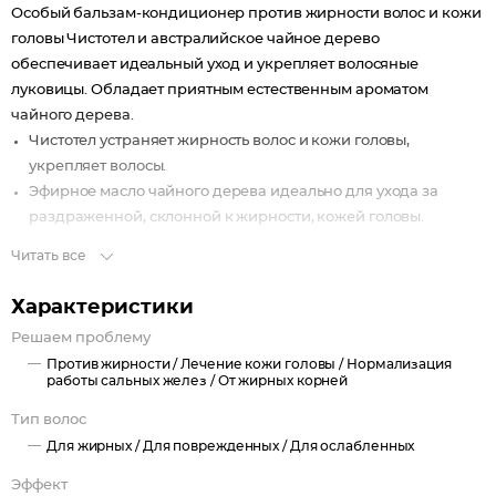
Особый бальзам-кондиционер против жирности волос и кожи
головы Чистотел и австралийское чайное дерево
обеспечивает идеальный уход и укрепляет волосяные
луковицы. Обладает приятным естественным ароматом
чайного дерева.
Чистотел устраняет жирность волос и кожи головы,
укрепляет волосы.
Эфирное масло чайного дерева идеально для ухода за
раздраженной, склонной к жирности, кожей головы.
Читать все
Характеристики
Решаем проблему
Против жирности /
Лечение кожи головы /
Нормализация
работы сальных желез /
От жирных корней
Тип волос
Для жирных /
Для поврежденных /
Для ослабленных
Эффект