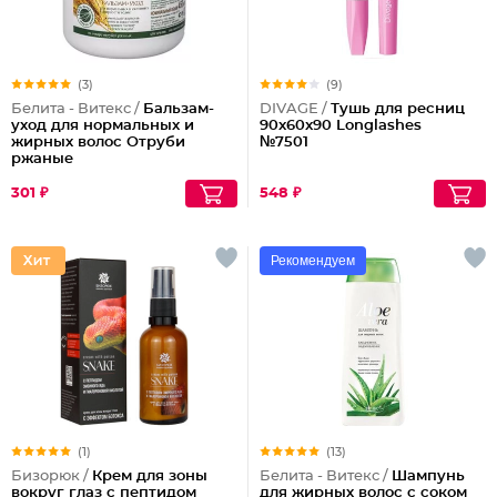
(3)
(9)
Белита - Витекс /
Бальзам-
DIVAGE /
Тушь для ресниц
уход для нормальных и
90x60x90 Longlashes
жирных волос Отруби
№7501
ржаные
301 ₽
548 ₽
Рекомендуем
(1)
(13)
Бизорюк /
Крем для зоны
Белита - Витекс /
Шампунь
вокруг глаз с пептидом
для жирных волос с соком