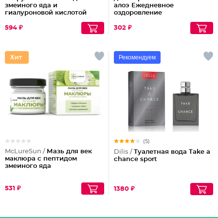
змеиного яда и
алоэ Ежедневное
гиалуроновой кислотой
оздоровление
594 ₽
302 ₽
Рекомендуем
(5)
McLureSun /
Мазь для век
Dilis /
Туалетная вода Take a
маклюра с пептидом
chance sport
змеиного яда
531 ₽
1380 ₽