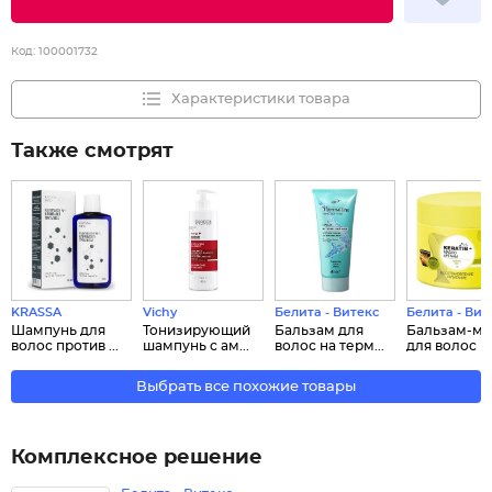
Код:
100001732
Характеристики товара
Также смотрят
KRASSA
Vichy
Белита - Витекс
Белита - Вит
Шампунь для
Тонизирующий
Бальзам для
Бальзам-ма
волос против ...
шампунь с ам...
волос на терм...
для волос в..
Выбрать все похожие товары
Комплексное решение