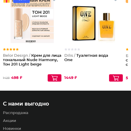
Belor Design /
Крем для лица
Dilis /
Туалетная вода
Би
тональный Nude Harmony,
One
су
Тон 201 Light beige
ст
498 ₽
1449 ₽
52
1423
С нами выгодно
Распродажа
Акции
Новинки