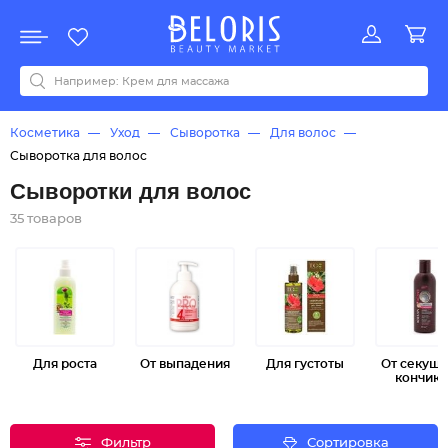
Распродажа
Акции
Новинки
Хит продаж
Все бренды
0-9
A
B
C
D
E
F
G
H
I
J
K
L
M
N
O
P
Q
R
S
T
U
V
W
Y
Z
А
Б
В
Д
З
И
М
О
К
Л
Н
П
Р
С
Т
У
Ф
Ч
Косметика
Уход
Сыворотка
Для волос
Сыворотка для волос
Сыворотки для волос
35 товаров
Для роста
От выпадения
Для густоты
От секущи
кончико
Фильтр
Сортировка