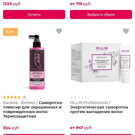
1320
руб
от 719
руб
Выбрать объем
(1)
OLLIN Professional /
Белита - Витекс /
Сыворотка-
Энергетическая сыворотка
эликсир для окрашенных и
против выпадения волос
поврежденных волос
Термозащитная
несмываемая
от 947
руб
334
руб