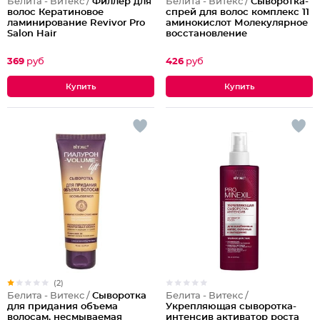
Белита - Витекс /
Филлер для
Белита - Витекс /
Сыворотка-
волос Кератиновое
спрей для волос комплекс 11
ламинирование Revivor Pro
аминокислот Молекулярное
Salon Hair
восстановление
369
руб
426
руб
(2)
Белита - Витекс /
Белита - Витекс /
Сыворотка
Укрепляющая сыворотка-
для придания объема
интенсив активатор роста
волосам, несмываемая