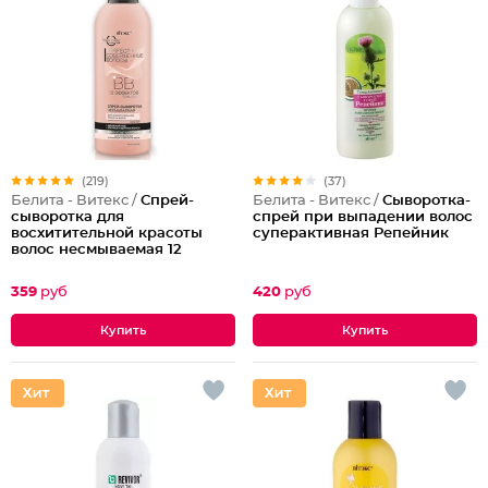
(219)
(37)
Белита - Витекс /
Спрей-
Белита - Витекс /
Сыворотка-
сыворотка для
спрей при выпадении волос
восхитительной красоты
суперактивная Репейник
волос несмываемая 12
эффектов Совершенные
Волосы
359
руб
420
руб