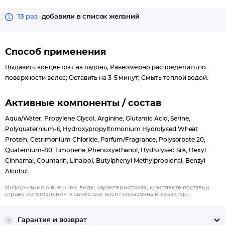
13 раз
добавили в список желаний
Способ применения
Выдавить концентрат на ладонь; Равномерно распределить по
поверхности волос; Оставить на 3-5 минут; Смыть теплой водой.
Активные компоненты / состав
Aqua/Water, Propylene Glycol, Arginine, Glutamic Acid, Serine,
Polyquaternium-6, Hydroxypropyltrimonium Hydrolysed Wheat
Protein, Cetrimonium Chloride, Parfum/Fragrance, Polysorbate 20,
Quaternium-80, Limonene, Phenoxyethanol, Hydrolysed Silk, Hexyl
Cinnamal, Coumarin, Linalool, Butylphenyl Methylpropional, Benzyl
Alcohol.
Информация о внешнем виде, характеристиках, комплекте поставки,
стране изготовления и свойствах носит справочный характер.
Гарантия и возврат