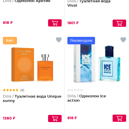
Dilis /
Одеколон Арктик
Dilis /
Туалетная вода
Vivat
618 ₽
1601 ₽
Рекомендуем
(8)
Dilis /
Одеколон Ice
Dilis /
Туалетная вода Unique
action
sunny
616 ₽
1380 ₽