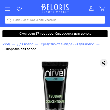
Распродажа
Акции
Новинки
Хит продаж
Все бренды
0-9
A
B
C
D
E
F
G
H
I
J
K
L
M
N
O
P
Q
R
S
T
U
V
W
Y
Z
А
Б
В
Д
З
И
М
О
К
Л
Н
П
Р
С
Т
У
Ф
Ч
Смотреть 37 товаров: Сыворотка для воло...
Уход
Для волос
Средство от выпадения для волос
Сыворотка для волос