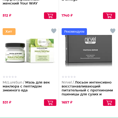
женский Your WAY
512 ₽
1740 ₽
Рекомендуем
McLureSun /
Мазь для век
Nirvel /
Лосьон интенсивно
маклюра с пептидом
восстанавливающий
змеиного яда
питательный с протеинами
пшеницы для сухих и
поврежденных волос
PROTEINS
531 ₽
1657 ₽