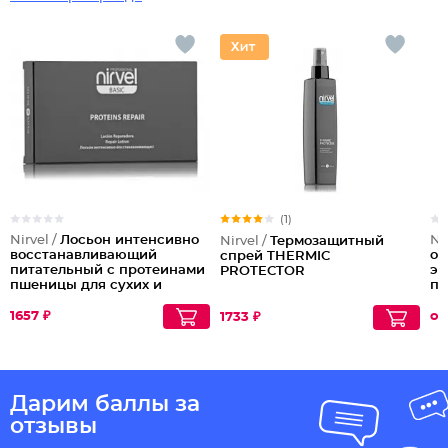
(1)
Nirvel /
Лосьон интенсивно
Ni
Nirvel /
Термозащитный
восстанавливающий
ок
спрей THERMIC
питательный с протеинами
эк
PROTECTOR
пшеницы для сухих и
пр
поврежденных волос
Sh
PROTEINS
Ca
1657 ₽
от
1733 ₽
Дарим баллы за
отзывы