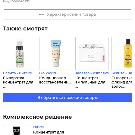
Код:
1000040532
Характеристики товара
Также смотрят
Белита - Витекс
Bio World
Janssen Cosmetics
Белита - Вит
Сыворотка-
Кондиционер-
Концентрат
Сыворотка-
концентрат для
восстановлени...
ампульный для
флюид для
...
...
волос...
Выбрать все похожие товары
Комплексное решение
Nirvel
Концентрат для