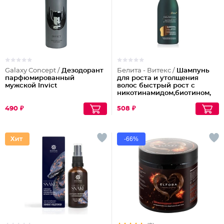
Galaxy Concept /
Дезодорант
Белита - Витекс /
Шампунь
парфюмированный
для роста и утолщения
мужской Invict
волос быстрый рост с
никотинамидом,биотином,
гиалуроном
490 ₽
508 ₽
-66%