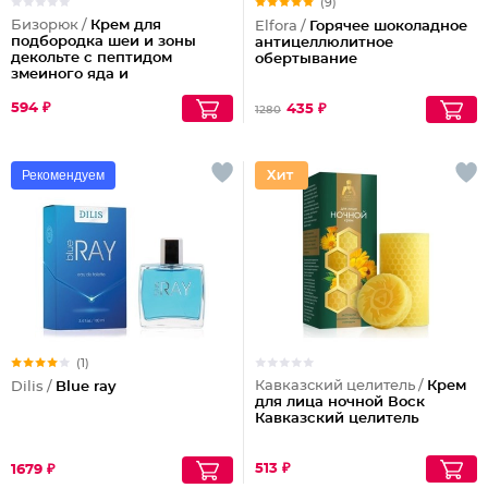
(9)
Бизорюк /
Крем для
Elfora /
Горячее шоколадное
подбородка шеи и зоны
антицеллюлитное
декольте с пептидом
обертывание
змеиного яда и
антиоксидантами
594 ₽
435 ₽
1280
Рекомендуем
(1)
Кавказский целитель /
Крем
Dilis /
Blue ray
для лица ночной Воск
Кавказский целитель
513 ₽
1679 ₽