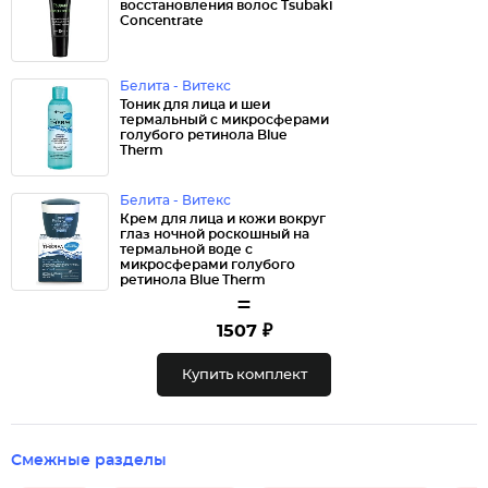
восстановления волос Tsubaki
Concentrate
Белита - Витекс
Тоник для лица и шеи
термальный с микросферами
голубого ретинола Blue
Therm
Белита - Витекс
Крем для лица и кожи вокруг
глаз ночной роскошный на
термальной воде с
микросферами голубого
ретинола Blue Therm
=
1507 ₽
Купить комплект
Смежные разделы