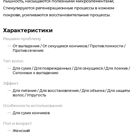
пышность, насыщаются полезными микроэлементами;
Стимулируются регенерационные процессы в кожном
покрове, усиливаются восстановительные процессы.
Характеристики
Решаем проблему
От выпадения /
От секущихся кончиков /
Против ломкости /
Против сечения
Тип волос
Для сухих /
Для поврежденных /
Для секущихся /
Для ломких /
Склонные к выпадению
Эффект
Для питания /
Для восстановления /
Для объема /
Для защиты
волос /
Упругость
Особенность использования
Для сухих кончиков
Пол и возраст
Женский