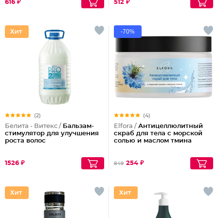
616 ₽
512 ₽
-70%
(2)
(4)
Белита - Витекс /
Бальзам-
Elfora /
Антицеллюлитный
стимулятор для улучшения
скраб для тела с морской
роста волос
солью и маслом тмина
1526 ₽
254 ₽
849