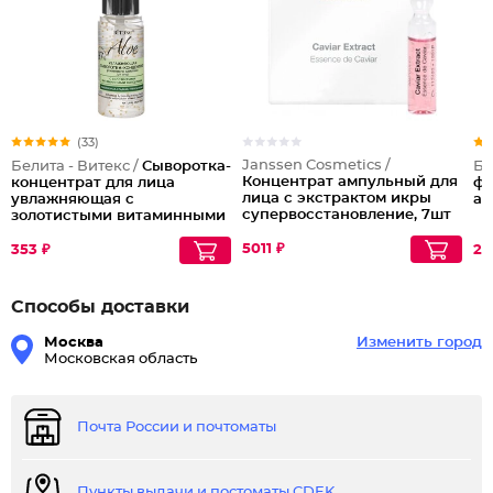
(33)
Janssen Cosmetics /
Белита - Витекс /
Сыворотка-
Бе
Концентрат ампульный для
концентрат для лица
фл
лица с экстрактом икры
увлажняющая с
ар
супервосстановление, 7шт
золотистыми витаминными
x 2 мл
капсулами
5011 ₽
353 ₽
27
Способы доставки
Москва
Изменить город
Московская область
Почта России и почтоматы
Пункты выдачи и постоматы CDEK