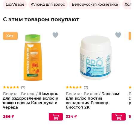
LuxVisage
Флюид для волос
Белорусская косметика
Холи
С этим товаром покупают
(7)
(7)
Белита - Витекс /
Шампунь
Белита - Витекс /
Бальзам
Бе
для оздоровления волос и
для волос против
ст
кожи головы Календула и
выпадения Ревивор-
ро
череда
биостоп 2K
286 ₽
334 ₽
15