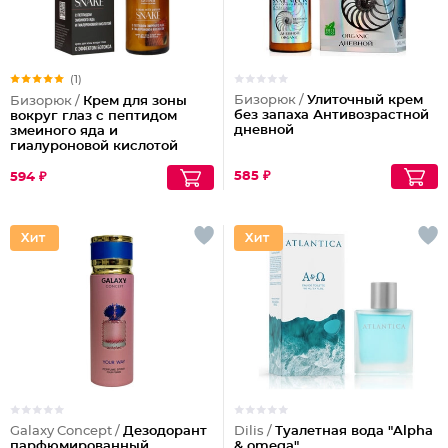
(1)
Бизорюк /
Улиточный крем
Бизорюк /
Крем для зоны
без запаха Антивозрастной
вокруг глаз с пептидом
дневной
змеиного яда и
гиалуроновой кислотой
585 ₽
594 ₽
Galaxy Concept /
Дезодорант
Dilis /
Туалетная вода "Alpha
парфюмированный
& omega"