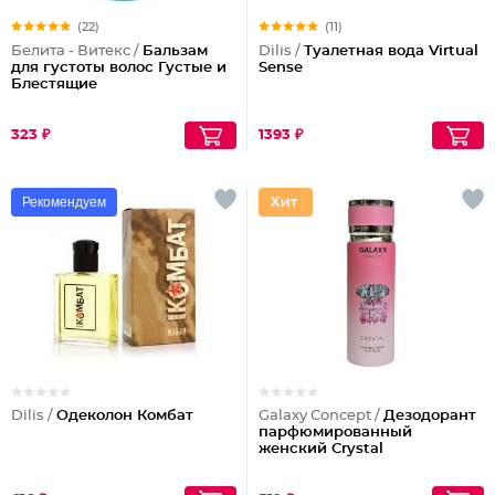
(22)
(11)
Белита - Витекс /
Бальзам
Dilis /
Туалетная вода Virtual
для густоты волос Густые и
Sense
Блестящие
323 ₽
1393 ₽
Рекомендуем
Dilis /
Одеколон Комбат
Galaxy Concept /
Дезодорант
парфюмированный
женский Crystal