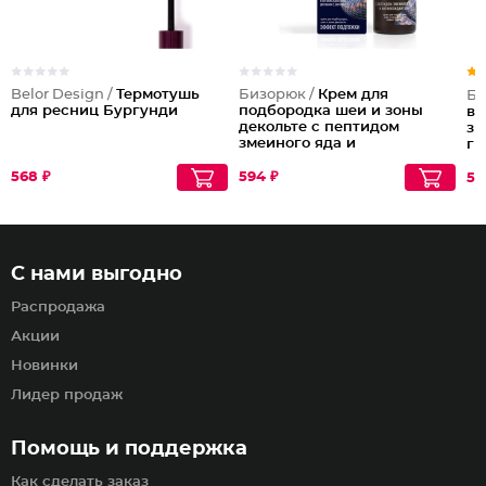
Belor Design /
Термотушь
Бизорюк /
Крем для
Би
для ресниц Бургунди
подбородка шеи и зоны
во
декольте с пептидом
зм
змеиного яда и
ги
антиоксидантами
568 ₽
594 ₽
59
С нами выгодно
Распродажа
Акции
Новинки
Лидер продаж
Помощь и поддержка
Как сделать заказ