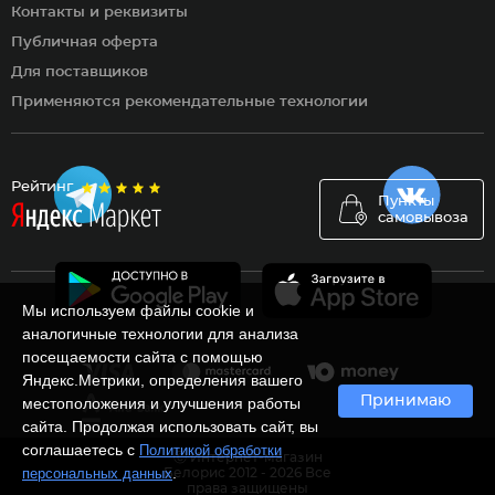
Контакты и реквизиты
Публичная оферта
Для поставщиков
Применяются рекомендательные технологии
Рейтинг
Пункты
самовывоза
Мы используем файлы cookie и
аналогичные технологии для анализа
посещаемости сайта с помощью
Яндекс.Метрики, определения вашего
Принимаю
местоположения и улучшения работы
сайта. Продолжая использовать сайт, вы
соглашаетесь с
Политикой обработки
Ⓒ Интернет-магазин
.
персональных данных
Белорис 2012 - 2026 Все
права защищены