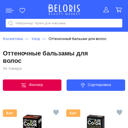
Распродажа
Акции
Новинки
Хит продаж
Все бренды
0-9
A
B
C
D
E
F
G
H
I
J
K
L
M
N
O
P
Q
R
S
T
U
V
W
Y
Z
А
Б
В
Д
З
И
М
О
К
Л
Н
П
Р
С
Т
У
Ф
Ч
Косметика
Уход
Оттеночный бальзам для волос
Оттеночные бальзамы для
волос
34 товара
Фильтр
Сортировка