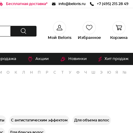
Бесплатная доставка*
info@beloris.ru
+7 (495) 215 28 49
Мой Beloris
Избранное
Корзина
продажа
Акции
Новинки
Хит продаж
М
О
К
Л
Н
П
Р
С
Т
У
Ф
Ч
Ш
Э
Ю
Я
№
ты
С антистатическим эффектом
Для объема волос
ос
Для блеска волос