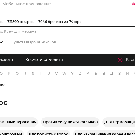
Мобильное приложение
ов
721890
товаров
7046
брендов из 74 стран
Пункты выдачи заказов
исконт
Косметика Белита
Рас
O
P
Q
R
S
T
U
V
W
Y
Z
А
Б
В
Д
З
И
лос
ос
ом ламинирования
Против секущихся кончиков
Для термозащи
турирующий
Для пористых волос
Для закрашивания корней вол