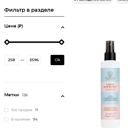
Фильтр в разделе
Цена (₽)
—
Ok
Метки
126
Хит продаж
11
В наличии
94