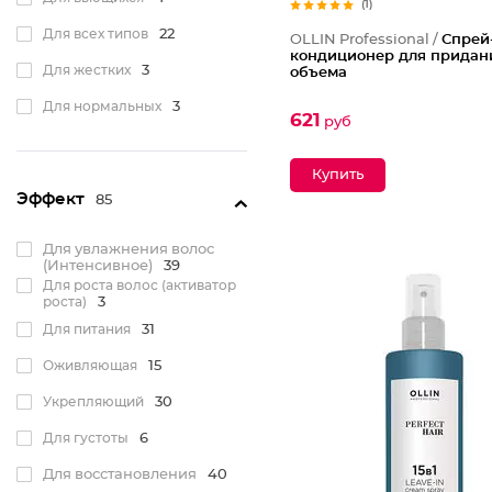
(1)
Для всех типов
22
OLLIN Professional /
Спрей
кондиционер для придан
Для жестких
3
объема
Для нормальных
3
621
руб
Для лишенных блеска
41
Для ломких
15
Эффект
85
Для непослушных
7
Для увлажнения волос
Для ослабленных
5
(Интенсивное)
39
Для роста волос (активатор
Для светлых
2
роста)
3
Для тусклых
17
Для питания
31
Для блондинок
1
Оживляющая
15
Для коротких
1
Укрепляющий
30
Склонные к выпадению
3
Для густоты
6
Для натуральных
2
Для восстановления
40