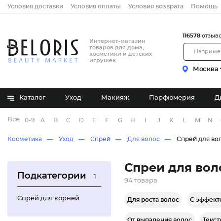
Условия доставки
Условия оплаты
Условия возврата
Помощь
116578
отзыв
Интернет-магазин
товаров для дома,
косметики и детских
игрушек
Москва
Каталог
Уход
Макияж
Парфюмерия
Д
Все бренды
0-9
A
B
C
D
E
F
G
H
I
J
K
L
M
N
Косметика
Уход
Спрей
Для волос
Спрей для во
Спреи для вол
Подкатегории
1
94 товара
Спрей для корней
Для роста волос
С эффект
От выпадения волос
Текс