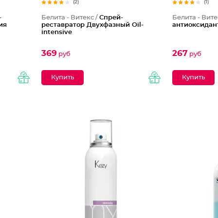
(2)
(1)
-
Белита - Витекс /
Спрей-
Белита - Вите
ия
реставратор Двухфазный Oil-
антиоксидан
intensive
369
267
руб
руб