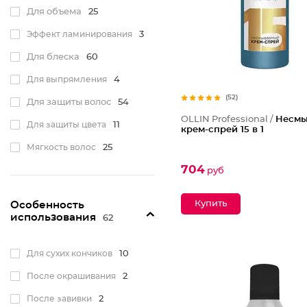
Для пористых
4
Для объема
25
Эффект ламинирования
3
Для блеска
60
Для выпрямления
4
(52)
Для защиты волос
54
OLLIN Professional /
Несмы
Для защиты цвета
11
крем-спрей 15 в 1
Мягкость волос
25
704
Освежение волос
3
руб
Очищение
1
Особенность
Разглаживание
10
использования
62
Тонирование
1
Для сухих кончиков
10
Упругость
6
После окрашивания
2
Эластичность
20
После завивки
2
Яркость цвета
11