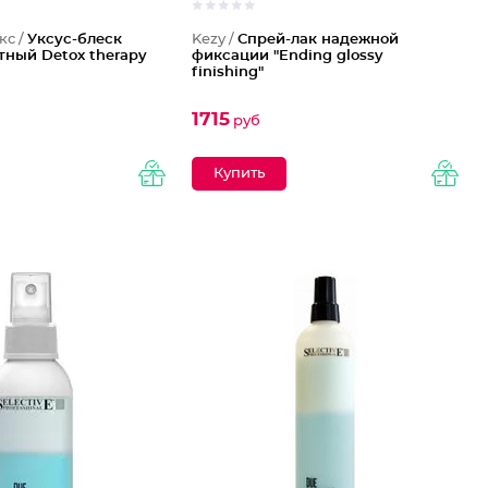
кс /
Уксус-блеск
Kezy /
Спрей-лак надежной
тный Detox therapy
фиксации "Ending glossy
finishing"
1715
руб