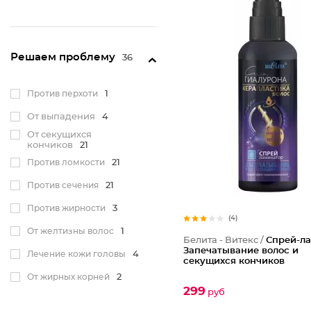
Решаем проблему
36
Против перхоти
1
От выпадения
4
От секущихся
кончиков
21
Против ломкости
21
Против сечения
21
Против жирности
3
(4)
От желтизны волос
1
Белита - Витекс /
Спрей-л
Запечатывание волос и
Лечение кожи головы
4
секущихся кончиков
От жирных корней
2
299
руб