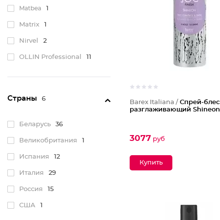
Matbea
1
Matrix
1
Nirvel
2
OLLIN Professional
11
Qtem
3
Selective Professional
5
Страны
6
Barex Italiana /
Спрей-блес
Tefia
8
разглаживающий Shineon
Белита - Витэкс
33
Беларусь
36
3077
Белита-М
1
руб
Великобритания
1
Бизорюк
1
Испания
12
Италия
29
Россия
15
США
1