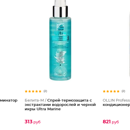
(2)
(2)
аминатор
Белита-М /
Cпрей-термозащита с
OLLIN Profess
экстрактами водорослей и черной
кондиционе
икры Ultra Marinе
313
821
руб
руб