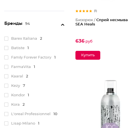
(1)
Бизорюк /
Спрей несмыв
Бренды
94
SEA Heals
Barex Italiana
2
636
руб
Batiste
1
Family Forever Factory
1
FarmaVita
1
Kaaral
2
Kezy
7
Kondor
1
Kora
2
L'oreal Professionnel
10
Lisap Milano
1