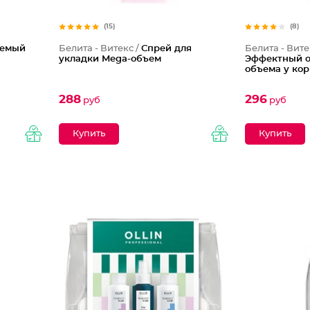
(15)
(8)
аемый
Белита - Витекс /
Спрей для
Белита - Вите
укладки Mega-объем
Эффектный о
объема у ко
288
296
руб
руб