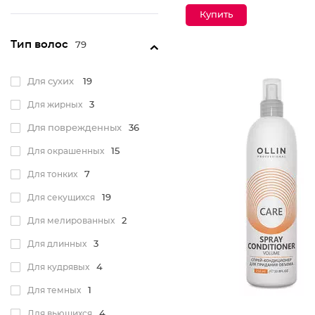
Тип волос
79
Для сухих
19
Для жирных
3
Для поврежденных
36
Для окрашенных
15
Для тонких
7
Для секущихся
19
Для мелированных
2
Для длинных
3
Для кудрявых
4
Для темных
1
Для вьющихся
4