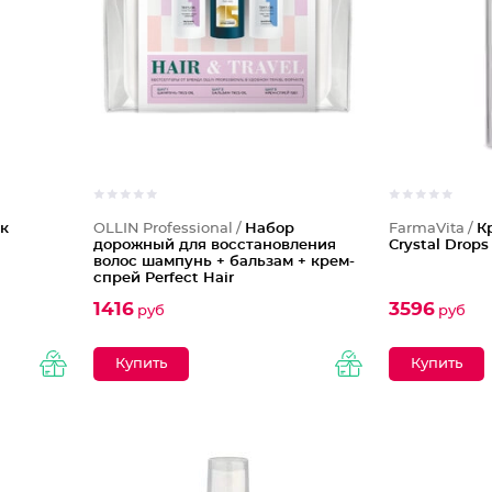
к
OLLIN Professional /
Набор
FarmaVita /
К
дорожный для восстановления
Crystal Drops
волос шампунь + бальзам + крем-
спрей Perfect Hair
1416
3596
руб
руб