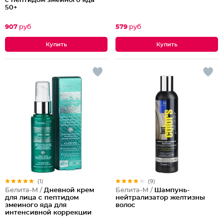
с пептидом змеиного яда
50+
907
руб
579
руб
(1)
(9)
Белита-М /
Дневной крем
Белита-М /
Шампунь-
для лица с пептидом
нейтрализатор желтизны
змеиного яда для
волос
интенсивной коррекции
морщин 40+