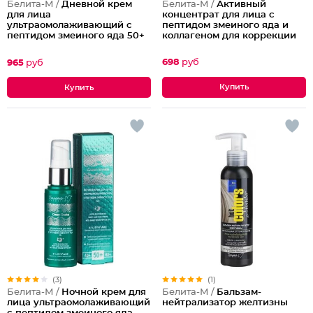
Белита-М /
Активный
Белита-М /
Дневной крем
концентрат для лица с
для лица
пептидом змеиного яда и
ультраомолаживающий с
коллагеном для коррекции
пептидом змеиного яда 50+
глубоких морщин 50+
698
руб
965
руб
(3)
(1)
Белита-М /
Ночной крем для
Белита-М /
Бальзам-
лица ультраомолаживающий
нейтрализатор желтизны