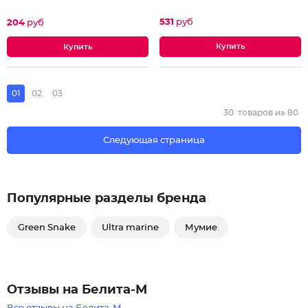
531
руб
204
руб
01
02
03
30
товаров из
80
Следующая страница
Популярные разделы бренда
Green Snake
Ultra marine
Мумие
Отзывы на Белита-М