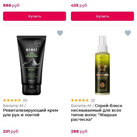
886
руб
435
руб
(9)
(2)
Белита-М /
Белита-М /
Спрей-блеск
Ревитализирующий крем
несмываемый для всех
для рук и локтей
типов волос "Жидкая
расческа"
201
руб
288
руб