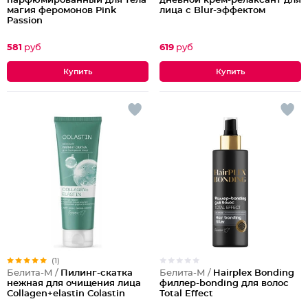
парфюмированный для тела
дневной крем-релаксант для
магия феромонов Pink
лица с Blur-эффектом
Passion
581
руб
619
руб
(1)
Белита-М /
Hairplex Bonding
Белита-М /
Пилинг-скатка
филлер-bonding для волос
нежная для очищения лица
Total Effect
Collagen+elastin Colastin