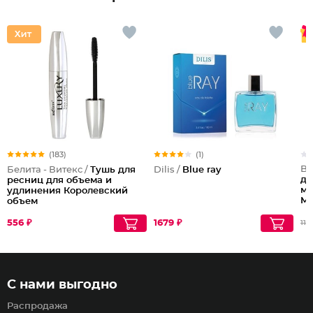
(183)
(1)
Be
Белита - Витекс /
Тушь для
Dilis /
Blue ray
дл
ресниц для объема и
му
удлинения Королевский
Mu
объем
556 ₽
1679 ₽
112
С нами выгодно
Распродажа