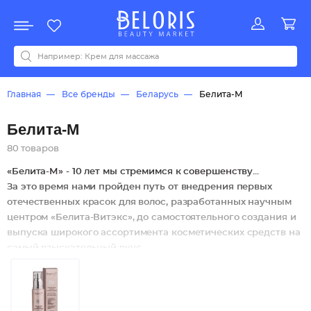
Распродажа
Акции
Новинки
Хит продаж
Все бренды
0-9
A
B
C
D
E
F
G
H
I
J
K
L
M
N
O
P
Q
R
S
T
U
V
W
Y
Z
А
Б
В
Д
З
И
М
О
К
Л
Н
П
Р
С
Т
У
Ф
Ч
Главная
Все бренды
Беларусь
Белита-М
Белита-М
80 товаров
«Белита-М» - 10 лет мы стремимся к совершенству...
За это время нами пройден путь от внедрения первых
отечественных красок для волос, разработанных научным
центром «Белита-Витэкс», до самостоятельного создания и
выпуска широкого ассортимента косметических средств на
самый взыскательный вкус.
Сегодня источники нашего вдохновения – драгоценные
элементы окружающего мира, все самое дорогое, что может
предложить Природа, переосмысленное и переработанное
в научных лабораториях на высокотехнологичном