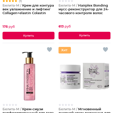
(1)
Белита-М /
Hairplex Bonding
Белита-М /
Крем для контура
мусс-реконструктор для 24-
век увлажнение и лифтинг
часового контроля волос
Collagen+elastin Colastin
613
руб
175
руб
Белита-М /
Крем-смузи
Белита-М /
Мгновенный