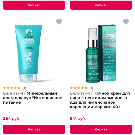
(1)
(1)
Белита-М /
Минеральный
Белита-М /
Ночной крем для
крем для рук "Интенсивное
лица с пептидом змеиного
питание"
яда для интенсивной
коррекции морщин 40+
284
руб
941
руб