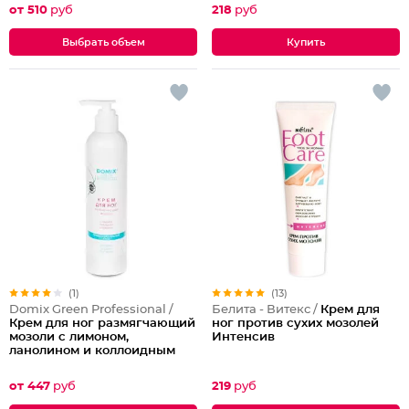
от 510
руб
218
руб
Выбрать объем
(1)
(13)
Domix Green Professional /
Белита - Витекс /
Крем для
Крем для ног размягчающий
ног против сухих мозолей
мозоли с лимоном,
Интенсив
ланолином и коллоидным
серебром
от 447
руб
219
руб