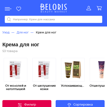
Распродажа
Акции
Новинки
Хит продаж
Все бренды
0-9
A
B
C
D
E
F
G
H
I
J
K
L
M
N
O
P
Q
R
S
T
U
V
W
Y
Z
А
Б
В
Д
З
И
М
О
К
Л
Н
П
Р
С
Т
У
Ф
Ч
Уход
Для ног
Крем для ног
Крема для ног
53 товара
От мозолей и
От шелушения
Успокаивающий
натоптышей
кожи
Фильтр
Сортировка