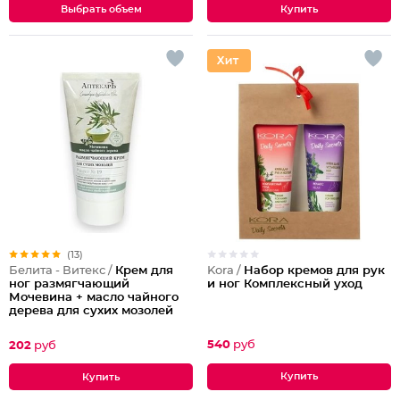
Выбрать объем
(13)
Kora /
Набор кремов для рук
Белита - Витекс /
Крем для
и ног Комплексный уход
ног размягчающий
Мочевина + масло чайного
дерева для сухих мозолей
Рецепт №19
540
руб
202
руб