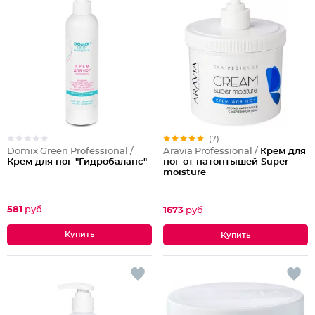
(7)
Domix Green Professional /
Aravia Professional /
Крем для
Крем для ног "Гидробаланс"
ног от натоптышей Super
moisture
581
руб
1673
руб