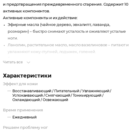
и предотвращения преждевременного старения. Содержит 10
активных компонентов.
Активные компоненты и их действие:
Эфирные масла (чайное дерево, эвкалипт, лаванда,
розмарин) – быстро снимают усталость и оживляют усталые
ноги.
Ланолин, растительное масло, масло вазелиновое – питают и
увлажняют кожу ступней, лодыжек, голеней.
Глицерин – смягчает.
Читать все
Ментол и камфара – охлаждают и освежают.
Характеристики
Эффект для кожи
Восстанавливающий /
Питательный /
Увлажняющий /
Успокаивающий /
Смягчающий /
Тонизирующий /
Охлаждающий /
Освежающий
Время применения
Ежедневный
Решаем проблему ног