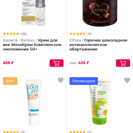
(26)
(9)
Белита - Витекс /
Крем для
Elfora /
Горячее шоколадное
век МезоКрем Комплексное
антицеллюлитное
омоложение 50+
обертывание
659 ₽
435 ₽
1280
Рекомендуем
(9)
(5)