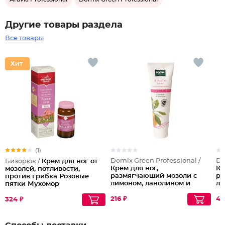
Другие товары раздела
Все товары
(1)
Domix Green Professional /
Do
Бизорюк /
Крем для ног от
Крем для ног,
Кр
мозолей, потливости,
размягчающий мозоли с
ра
против грибка Розовые
лимоном, ланолином и
ли
пятки Мухомор
наносеребром, 100 мл
ко
мл
216 ₽
44
324 ₽