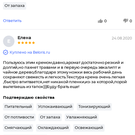
От запаха
Ответить
0
0
Елена
24.08.2020
Е
Куплено на Beloris.ru
Пользуюсь этим кремом давно,аромат достаточно резкий и
долгий,но пахнет травами и в первую очередь эвкалипт и
чайное дерево,благодаря этому ножки весь рабочий день
сохраняют свежесть и легкость.Текстура крема очень легкая
,быстро впитвается,нет никакой пленки,из-за которой,порой
вылетаешь из тапок)))Буду брать еще!
Подтверждаю свойства
Питательный
Успокаивающий
Тонизирующий
От потливости
От запаха
Увлажняющий
Смягчающий
Охлаждающий
Освежающий