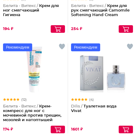
Белита - Витекс /
Крем для
Белита - Витекс /
Крем для
ног смягчающий
рук смягчающий Camomile
Гигиена
Softening Hand Cream
194 ₽
254 ₽
Рекомендуем
Рекомендуем
(12)
(4)
Белита - Витекс /
Крем-
Dilis /
Туалетная вода
компресс для ног с
Vivat
мочевиной против трещин,
мозолей и натоптышей
174 ₽
1601 ₽