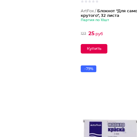
ArtFox /
Блокнот "Для сам
крутого", 32 листа
Партия по 10шт
25
123
руб
-79%