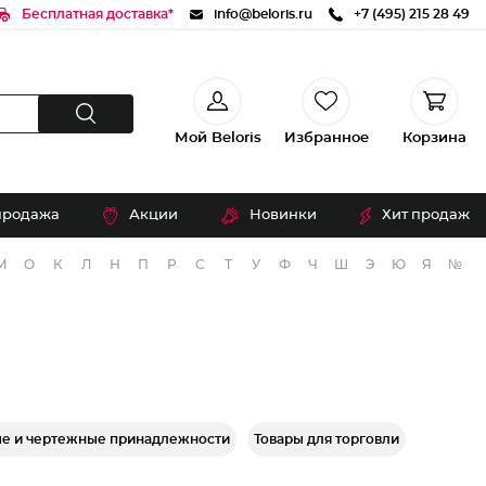
Бесплатная доставка*
info@beloris.ru
+7 (495) 215 28 49
Мой Beloris
Избранное
Корзина
продажа
Акции
Новинки
Хит продаж
М
О
К
Л
Н
П
Р
С
Т
У
Ф
Ч
Ш
Э
Ю
Я
№
е и чертежные принадлежности
Товары для торговли