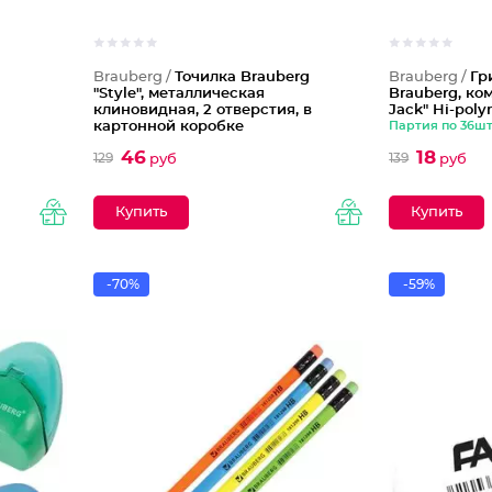
Brauberg /
Точилка Brauberg
Brauberg /
Гр
"Style", металлическая
Brauberg, ком
клиновидная, 2 отверстия, в
Jack" Hi-poly
картонной коробке
Партия по 36ш
46
18
129
139
руб
руб
-70%
-59%