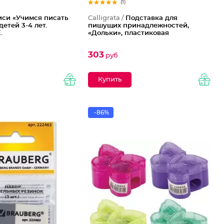
(1)
си «Учимся писать
Calligrata /
Подставка для
детей 3-4 лет.
пишущих принадлежностей,
.
«Дольки», пластиковая
303
руб
-86%