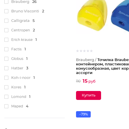
Brauberg
26
Bruno Visconti
2
Calligrata
5
Centropen
2
Erich krause
1
Factis
1
Globus
1
Brauberg /
Точилка Brauber
контейнером, пластиковая
Hatber
3
конусообразная, цвет ко
ассорти
Партия по 24шт
Koh-i-noor
1
15
110
руб
Kores
1
Lomond
1
Maped
4
-79%
Munhwa
4
NNB
14