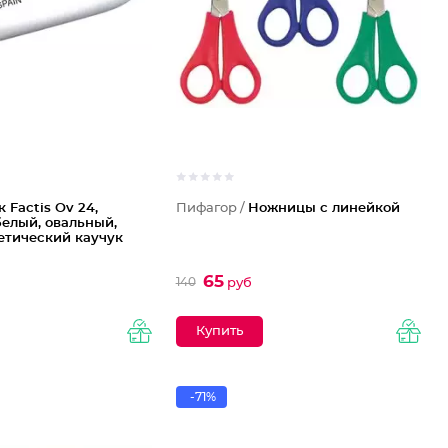
 Factis Ov 24,
Пифагор /
Ножницы с линейкой
белый, овальный,
етический каучук
65
140
руб
-71%