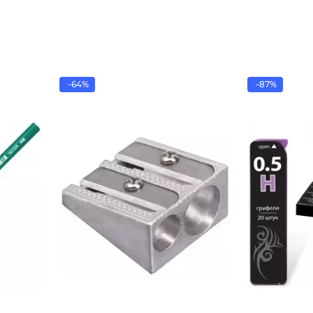
-64%
-87%