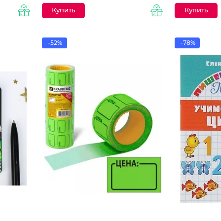
-52%
-78%