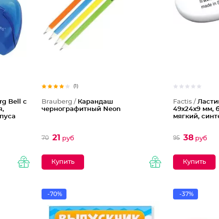
(1)
g Bell с
Brauberg /
Карандаш
Factis /
Ластик
,
чернографитный Neon
49х24х9 мм, 
рпуса
мягкий, синт
21
38
70
95
руб
руб
-70%
-37%