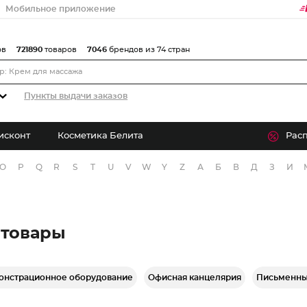
Мобильное приложение
ов
721890
товаров
7046
брендов из 74 стран
Пункты выдачи заказов
исконт
Косметика Белита
Рас
O
P
Q
R
S
T
U
V
W
Y
Z
А
Б
В
Д
З
И
 товары
онстрационное оборудование
Офисная канцелярия
Письменны