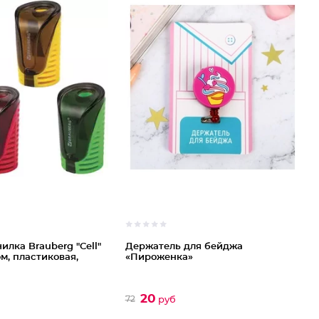
чилка Brauberg "Cell"
Держатель для бейджа
м, пластиковая,
«Пироженка»
20
72
руб