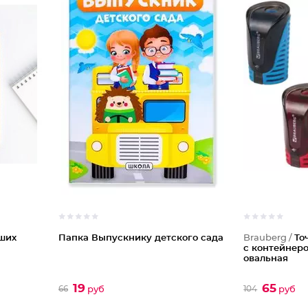
ших
Папка Выпускнику детского сада
Brauberg /
То
с контейнеро
овальная
19
65
66
104
руб
руб