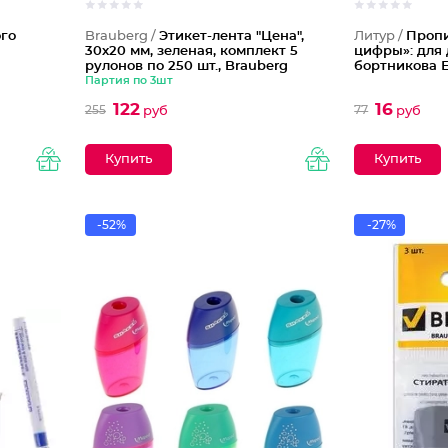
ого
Brauberg /
Этикет-лента "Цена",
Литур /
Пропи
30х20 мм, зеленая, комплект 5
цифры»: для 
рулонов по 250 шт., Brauberg
бортникова Е
Партия по 3шт
122
16
255
77
руб
руб
-52%
-27%