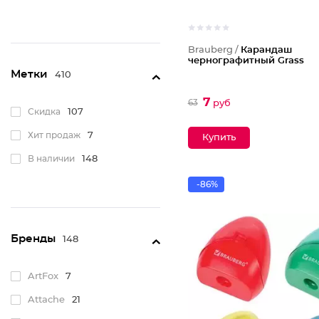
Brauberg /
Карандаш
чернографитный Grass
Метки
410
7
63
руб
Скидка
107
Хит продаж
7
В наличии
148
-86%
Бренды
148
ArtFox
7
Attache
21