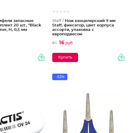
ифели запасные
Staff /
Нож канцелярский 9 мм
плект 20 шт., "Black
Staff, фиксатор, цвет корпуса
mer, H, 0,5 мм
ассорти, упаковка с
т
европодвесом
16
84
руб
-53%