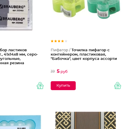
бор ластиков
Пифагор /
Точилка пифагор с
., 41х14х8 мм, серо-
контейнером, пластиковая,
оугольные,
"Бабочка", цвет корпуса ассорти
чная резина
5
39
руб