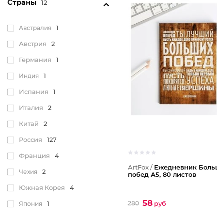
Страны
12
Pilot
1
PRO Выбор
1
Австралия
1
Schneider
1
Австрия
2
Staff
3
Германия
1
Trodat
1
Индия
1
Unimax
1
Испания
1
Арт узор
1
Италия
2
Бланкиздат
1
Китай
2
ВКФ
1
Россия
127
Франция
4
ArtFox /
Ежедневник Боль
Чехия
2
побед А5, 80 листов
Южная Корея
4
58
280
Япония
1
руб