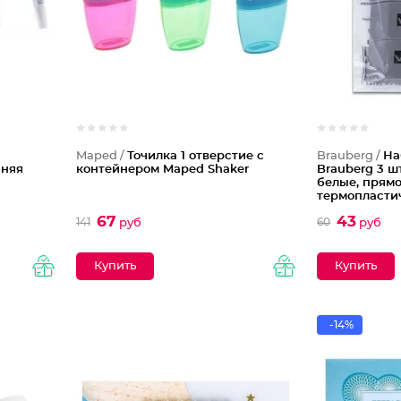
Maped /
Точилка 1 отверстие с
Brauberg /
На
иняя
контейнером Maped Shaker
Brauberg 3 шт
белые, прям
термопласти
67
43
141
60
руб
руб
-14%