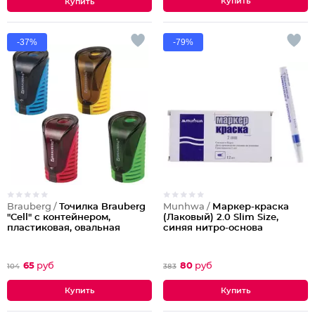
-37%
-79%
Brauberg /
Точилка Brauberg
Munhwa /
Маркер-краска
"Cell" с контейнером,
(Лаковый) 2.0 Slim Size,
пластиковая, овальная
синяя нитро-основа
65
руб
80
руб
104
383