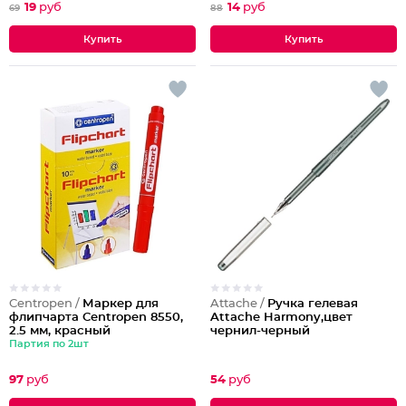
19
руб
14
руб
69
88
Centropen /
Маркер для
Attache /
Ручка гелевая
флипчарта Centropen 8550,
Attache Harmony,цвет
2.5 мм, красный
чернил-черный
Партия по 2шт
97
руб
54
руб