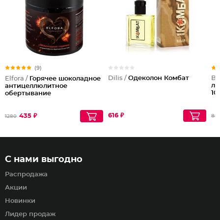
(9)
Dilis /
Одеколон Комбат
Be
Elfora /
Горячее шоколадное
ли
антицеллюлитное
10
обертывание
616 ₽
435 ₽
85
1280
С нами выгодно
Распродажа
Акции
Новинки
Лидер продаж