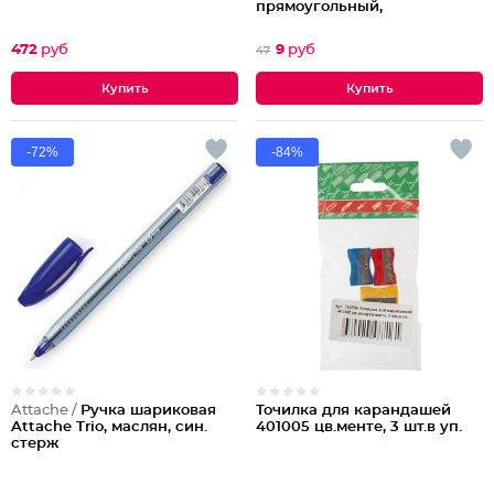
прямоугольный,
термопластичная резина,
картонный держатель
472
руб
9
руб
47
Партия по 20шт
-72%
-84%
Attache /
Ручка шариковая
Точилка для карандашей
Attache Trio, маслян, син.
401005 цв.менте, 3 шт.в уп.
стерж