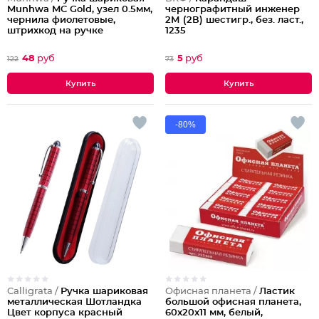
Munhwa MC Gold, узел 0.5мм,
чернографитный инженер
чернила фиолетовые,
2М (2В) шестигр., без. ласт.,
штрихкод на ручке
1235
48
руб
5
руб
122
73
-80%
Calligrata /
Ручка шариковая
Офисная планета /
Ластик
металлическая Шотландка
большой офисная планета,
Цвет корпуса красный
60х20х11 мм, белый,