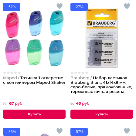
-52%
-27%
Maped /
Точилка 1 отверстие
Brauberg /
Набор ластиков
с контейнером Maped Shaker
Brauberg 3 шт., 41х14х8 мм,
серо-белые, прямоугольные,
термопластичная резина
67
руб
43
руб
141
60
-86%
-57%