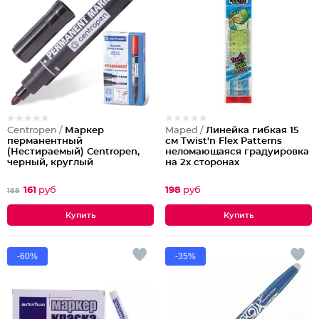
Centropen /
Маркер
Maped /
Линейка гибкая 15
перманентный
см Twist'n Flex Patterns
(Нестираемый) Centropen,
неломающаяся градуировка
черный, круглый
на 2х сторонах
наконечник, 2,5 мм
Партия по 10шт
161
руб
198
руб
188
-60%
-35%