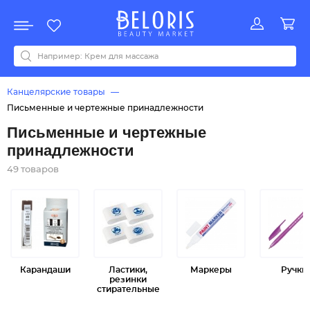
Распродажа
Акции
Новинки
Хит продаж
Все бренды
0-9
A
B
C
D
E
F
G
H
I
J
K
L
M
N
O
P
Q
R
S
T
U
V
W
Y
Z
А
Б
В
Д
З
И
М
О
К
Л
Н
П
Р
С
Т
У
Ф
Ч
Канцелярские товары
Письменные и чертежные принадлежности
Письменные и чертежные
принадлежности
49 товаров
Карандаши
Ластики,
Маркеры
Ручки
резинки
стирательные