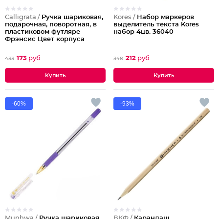
Calligrata /
Ручка шариковая,
Kores /
Набор маркеров
подарочная, поворотная, в
выделитель текста Kores
пластиковом футляре
набор 4цв. 36040
Фрэнсис Цвет корпуса
фиолетовый
173
руб
212
руб
433
348
-60%
-93%
Munhwa /
Ручка шариковая
ВКФ /
Карандаш