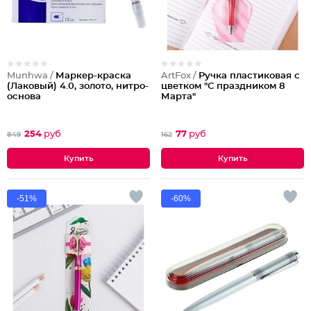
Munhwa /
Маркер-краска
ArtFox /
Ручка пластиковая с
(Лаковый) 4.0, золото, нитро-
цветком "С праздником 8
основа
Марта"
254
руб
77
руб
849
162
-51%
-60%