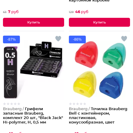
картонной коробке
7
руб
46
руб
63
129
-87%
-86%
Brauberg /
Грифели
Brauberg /
Точилка Brauberg
запасные Brauberg,
Bell с контейнером,
комплект 20 шт., "Black Jack"
пластиковая,
Hi-polymer, H, 0,5 мм
конусообразная, цвет
Партия по 36шт
корпуса ассорти
Партия по 24шт