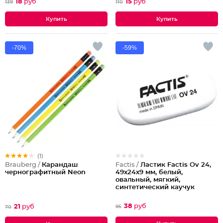
18
руб
15
руб
139
110
-70%
-59%
(1)
Factis /
Ластик Factis Ov 24,
Brauberg /
Карандаш
49х24х9 мм, белый,
чернографитный Neon
овальный, мягкий,
синтетический каучук
38
руб
21
руб
95
70