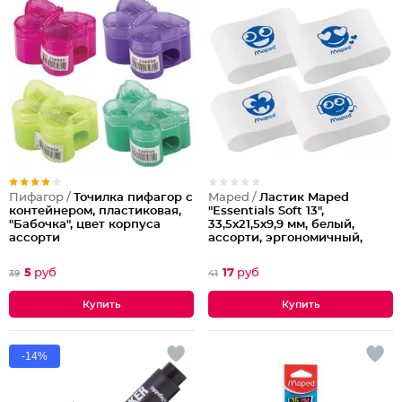
Пифагор /
Точилка пифагор с
Maped /
Ластик Maped
контейнером, пластиковая,
"Essentials Soft 13",
"Бабочка", цвет корпуса
33,5х21,5х9,9 мм, белый,
ассорти
ассорти, эргономичный,
синтетический каучук
5
руб
17
руб
39
41
-14%