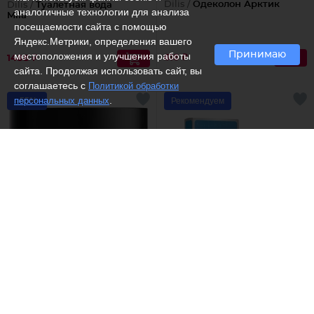
Dilis /
Одеколон Арктик
Dilis /
Туалетная вода
аналогичные технологии для анализа
Mila
посещаемости сайта с помощью
Яндекс.Метрики, определения вашего
Принимаю
местоположения и улучшения работы
618 ₽
1488 ₽
сайта. Продолжая использовать сайт, вы
соглашаетесь с
Политикой обработки
.
персональных данных
-55%
Рекомендуем
(4)
(2)
Elfora /
Крем для тела с
Dilis /
Туалетная вода
маслами какао и макадамии
Fresh
Увлажнение и питание
382 ₽
1292 ₽
849