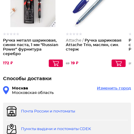
Ручка металл шариковая,
Attache /
Ручка шариковая
Ру
синяя паста, 1 мм "Russian
Attache Trio, маслян, син.
си
Power" фурнитура
стерж
Po
серебро
172 ₽
19 ₽
69
255
Способы доставки
Москва
Изменить город
Московская область
Почта России и почтоматы
Пункты выдачи и постоматы CDEK