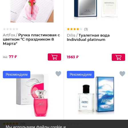
(3)
ArtFox /
Ручка пластиковая с
Dilis /
Туалетная вода
цветком "С праздником 8
Individual platinum
Марта"
77 ₽
1563 ₽
162
Рекомендуем
Рекомендуем
(10)
Мы используем файлы cookie и