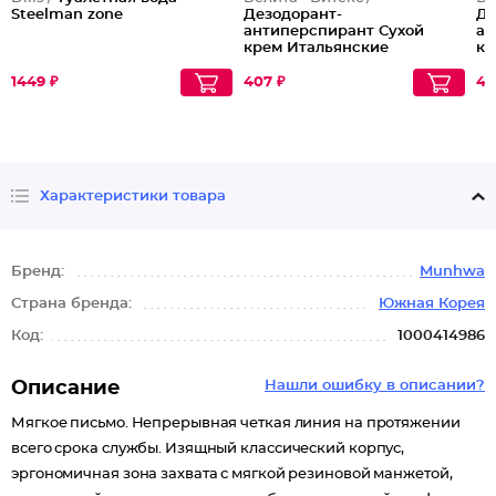
Steelman zone
Дезодорант-
Де
антиперспирант Сухой
ан
крем Итальянские
кр
каникулы 24 ч Lovely
24
Moments
1449 ₽
407 ₽
40
Характеристики товара
Бренд:
Munhwa
Страна бренда:
Южная Корея
Код:
1000414986
Описание
Нашли ошибку в описании?
Мягкое письмо. Непрерывная четкая линия на протяжении
всего срока службы. Изящный классический корпус,
эргономичная зона захвата с мягкой резиновой манжетой,