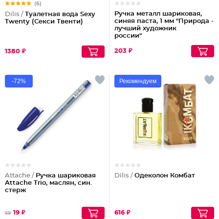
(6)
Ручка металл шариковая,
Dilis /
Туалетная вода Sexy
синяя паста, 1 мм "Природа -
Twenty (Секси Твенти)
лучший художник
россии"
203 ₽
1380 ₽
-72%
Рекомендуем
Attache /
Ручка шариковая
Dilis /
Одеколон Комбат
Attache Trio, маслян, син.
стерж
19 ₽
616 ₽
69