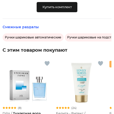
Купить комплект
Смежные разделы
Ручки шариковые автоматические
Ручки шариковые на подста
С этим товаром покупают
(8)
(24)
Dilis /
Туалетная вода
Белита - Витекс /
Бе