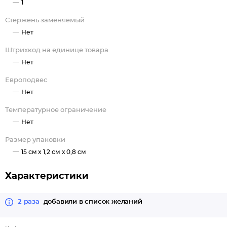
1
Стержень заменяемый
Нет
Штрихкод на единице товара
Нет
Европодвес
Нет
Температурное ограничение
Нет
Размер упаковки
15 см x 1,2 см x 0,8 см
Характеристики
2 раза
добавили в список желаний