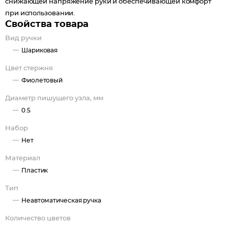
снижающей напряжение руки и обеспечивающей комфорт
при использовании.
Свойства товара
Вид ручки
Шариковая
Цвет стержня
Фиолетовый
Диаметр пишущего узла, мм
0.5
Набор
Нет
Материал
Пластик
Тип
Неавтоматическая ручка
Количество цветов