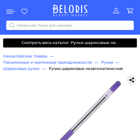
Распродажа
Акции
Новинки
Хит продаж
Все бренды
0-9
A
B
C
D
E
F
G
H
I
J
K
L
M
N
O
P
Q
R
S
T
U
V
W
Y
Z
А
Б
В
Д
З
И
М
О
К
Л
Н
П
Р
С
Т
У
Ф
Ч
Смотреть весь каталог: Ручки шариковые не...
Канцелярские товары
Письменные и чертежные принадлежности
Ручки
Шариковые ручки
Ручки шариковые неавтоматические