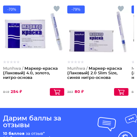
-70%
-79%
Munhwa /
Маркер-краска
Munhwa /
Маркер-краска
Mu
(Лаковый) 4.0, золото,
(Лаковый) 2.0 Slim Size,
(Л
нитро-основа
синяя нитро-основа
ни
254 ₽
80 ₽
849
383
84
Дарим баллы за
отзывы
10 баллов
за отзыв*