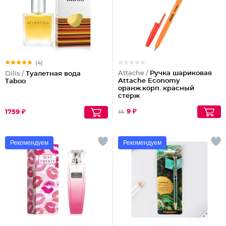
(4)
Attache /
Ручка шариковая
Dilis /
Туалетная вода
Attache Economy
Taboo
оранж.корп. красный
стерж
9 ₽
1759 ₽
36
Рекомендуем
Рекомендуем