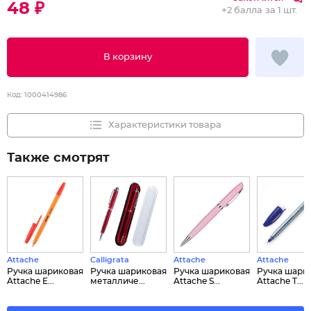
48 ₽
+
2 балла
за 1 шт.
В корзину
Код:
1000414986
Характеристики товара
Также смотрят
Attache
Calligrata
Attache
Attache
Ручка шариковая
Ручка шариковая
Ручка шариковая
Ручка шари
Attache E...
металличе...
Attache S...
Attache T...