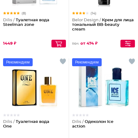
(8)
(14)
Dilis /
Туалетная вода
Belor Design /
Крем для лица
Steelman zone
тональный BB-beauty
cream
1449 ₽
от 474 ₽
1104
Рекомендуем
Рекомендуем
Dilis /
Туалетная вода
Dilis /
Одеколон Ice
One
action