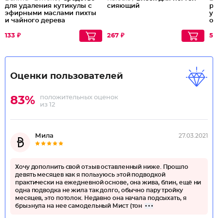
для удаления кутикулы с
сияющий
ре
эфирными маслами пихты
уд
и чайного дерева
об
133 ₽
267 ₽
55
Оценки пользователей
положительных оценок
83%
из 12
Мила
27.03.2021
Хочу дополнить свой отзыв оставленный ниже. Прошло
девять месяцев как я пользуюсь этой подводкой
практически на ежедневной основе, она жива, блин, ещё ни
одна подводка не жила так долго, обычно пару тройку
месяцев, это потолок. Недавно она начала подсыхать, я
брызнула на нее самодельный Мист (тон