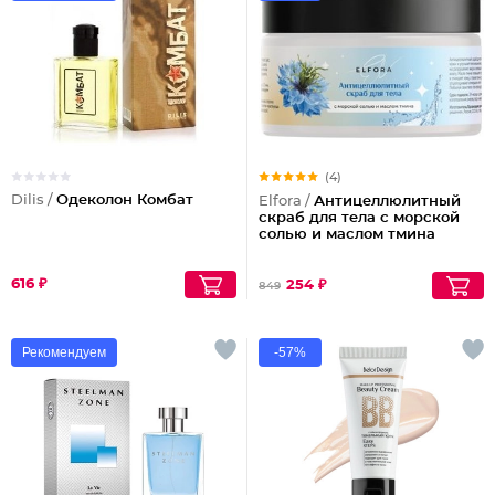
(4)
Dilis /
Одеколон Комбат
Elfora /
Антицеллюлитный
скраб для тела с морской
солью и маслом тмина
616 ₽
254 ₽
849
Рекомендуем
-57%