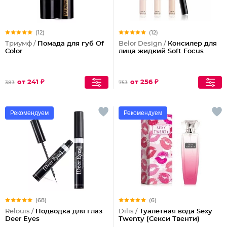
(12)
(12)
Триумф /
Помада для губ Of
Belor Design /
Консилер для
Color
лица жидкий Soft Focus
от 241 ₽
от 256 ₽
383
753
Рекомендуем
Рекомендуем
(68)
(6)
Relouis /
Подводка для глаз
Dilis /
Туалетная вода Sexy
Deer Eyes
Twenty (Секси Твенти)