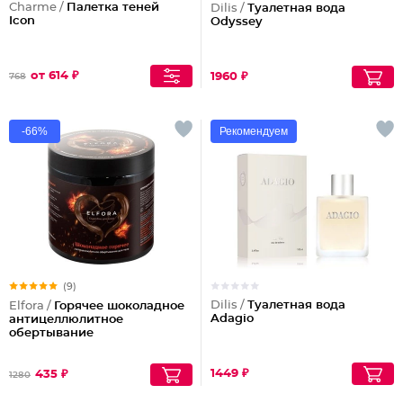
Charme /
Палетка теней
Dilis /
Туалетная вода
Icon
Odyssey
от 614 ₽
1960 ₽
768
-66%
Рекомендуем
(9)
Dilis /
Туалетная вода
Elfora /
Горячее шоколадное
Adagio
антицеллюлитное
обертывание
1449 ₽
435 ₽
1280