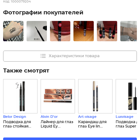
Код:
1000079204
Фотографии покупателей
Характеристики товара
Также смотрят
Belor Design
Alvin D’or
Art-visage
Luxvisage
Подводка для
Лайнер для глаз
Карандаш для
Подводка д
глаз стойкая...
Liquid Ey...
глаз Eye lin...
глаз Super S.