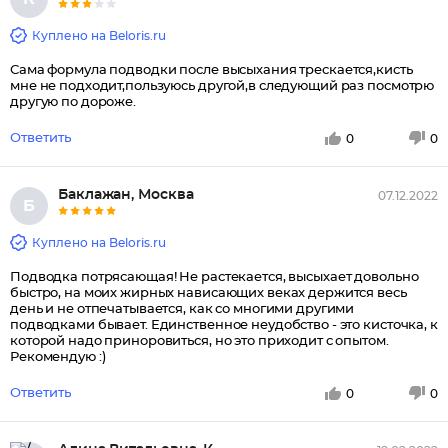
Куплено на Beloris.ru
Сама формула подводки после высыхания трескается,кисть
мне не подходит,пользуюсь другой,в следующий раз посмотрю
другую по дороже.
Ответить
0
0
Баклажан, Москва
07.12.2022
Б
Куплено на Beloris.ru
Подводка потрясающая! Не растекается, высыхает довольно
быстро, на моих жирных нависающих веках держится весь
день и не отпечатывается, как со многими другими
подводками бывает. Единственное неудобство - это кисточка, к
которой надо приноровиться, но это приходит с опытом.
Рекомендую :)
Ответить
0
0