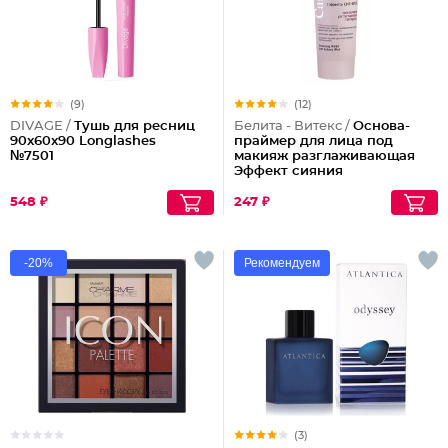
(9)
(12)
DIVAGE /
Тушь для ресниц
Белита - Витекс /
Основа-
90x60x90 Longlashes
праймер для лица под
№7501
макияж разглаживающая
Эффект сияния
548 ₽
247 ₽
-20%
Рекомендуем
(3)