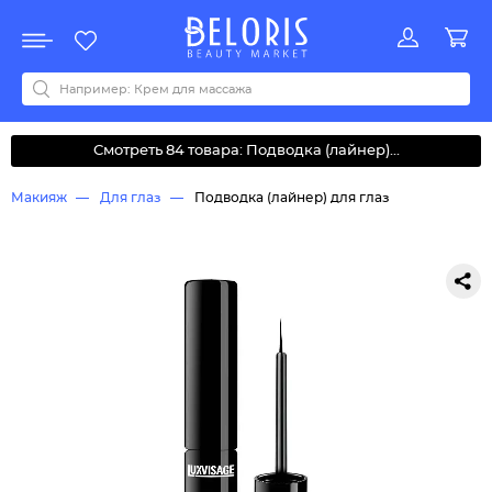
Распродажа
Акции
Новинки
Хит продаж
Все бренды
0-9
A
B
C
D
E
F
G
H
I
J
K
L
M
N
O
P
Q
R
S
T
U
V
W
Y
Z
А
Б
В
Д
З
И
М
О
К
Л
Н
П
Р
С
Т
У
Ф
Ч
Смотреть 84 товара: Подводка (лайнер)...
Макияж
Для глаз
Подводка (лайнер) для глаз