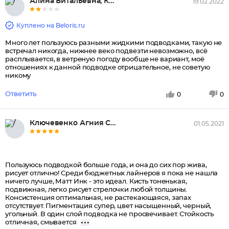
Алина Витальевна, Краснодар
19.02.2022
Куплено на Beloris.ru
Много лет пользуюсь разными жидкими подводками, такую не
встречал никогда, нижнее веко подвезти невозможно, всё
расплывается, в ветреную погоду вообще не вариант, моё
отношениях к данной подводке отрицательное, не советую
никому
Ответить
0
0
Ключевенко Агния Сергеевна, Са...
01.05.2021
Пользуюсь подводкой больше года, и она до сих пор жива,
рисует отлично! Среди бюджетных лайнеров я пока не нашла
ничего лучше, Матт Инк - это идеал. Кисть тоненькая,
подвижная, легко рисует стрелочки любой толщины.
Консистенция оптимальная, не растекающаяся, запах
отсутствует. Пигментация супер, цвет насыщенный, черный,
угольный. В один слой подводка не просвечивает. Стойкость
отличная, смывается