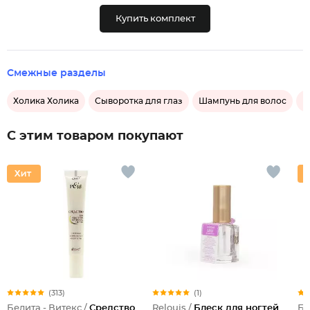
Купить комплект
Смежные разделы
Холика Холика
Сыворотка для глаз
Шампунь для волос
Б
С этим товаром покупают
(313)
(1)
Белита - Витекс /
Средство
Relouis /
Блеск для ногтей
Бе