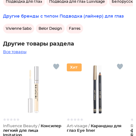
Подводка для глаз
Подводка для глаз Luxvisage
Белорусская
Другие бренды с типом Подводка (лайнер) для глаз
Vivienne Sabo
Belor Design
Farres
Другие товары раздела
Все товары
Influence Beauty /
Консилер
Art-visage /
Карандаш для
Re
легкий для лица
глаз Eye liner
фл
Imitation
Re