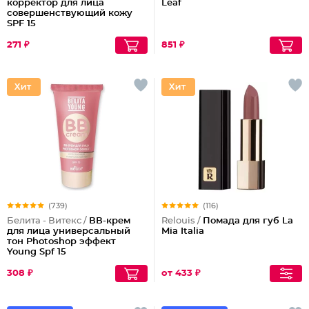
корректор для лица
Leaf
совершенствующий кожу
SPF 15
271 ₽
851 ₽
(739)
(116)
Белита - Витекс /
ВВ-крем
Relouis /
Помада для губ La
для лица универсальный
Mia Italia
тон Photoshop эффект
Young Spf 15
308 ₽
от 433 ₽