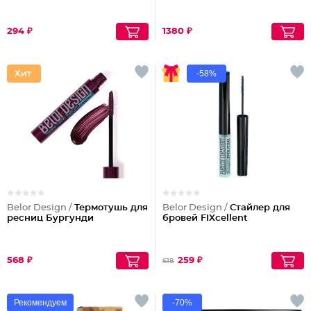
294 ₽
1380 ₽
-58%
Belor Design /
Термотушь для
Belor Design /
Стайлер для
ресниц Бургунди
бровей FIXcellent
568 ₽
259 ₽
618
Рекомендуем
-70%