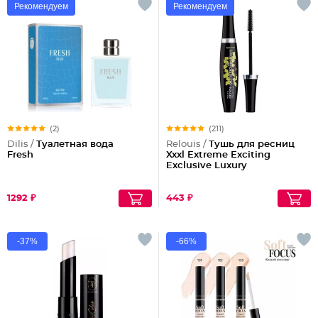
Рекомендуем
Рекомендуем
(2)
(211)
Dilis /
Туалетная вода
Relouis /
Тушь для ресниц
Fresh
Xxxl Extreme Exciting
Exclusive Luxury
1292 ₽
443 ₽
-37%
-66%