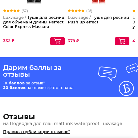
(37)
(25)
Luxvisage /
Тушь для ресниц
Luxvisage /
Тушь для ресниц
Lu
для объема и длины Perfect
Push up effect
Эф
Color Express Mascara
уд
332 ₽
379 ₽
43
Дарим баллы за
отзывы
10 баллов
за отзыв*
20 баллов
за отзыв с фото товара
Отзывы
на Подводка для глаз matt ink waterproof Luxvisage
Правила публикации отзывов*