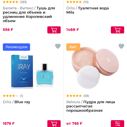
(183)
(10)
Белита - Витекс /
Тушь для
Dilis /
Туалетная вода
ресниц для объема и
Mila
удлинения Королевский
объем
556 ₽
1488 ₽
Рекомендуем
(1)
(59)
Dilis /
Blue ray
Relouis /
Пудра для лица
рассыпчатая
порошкообразная
1679 ₽
от 765 ₽