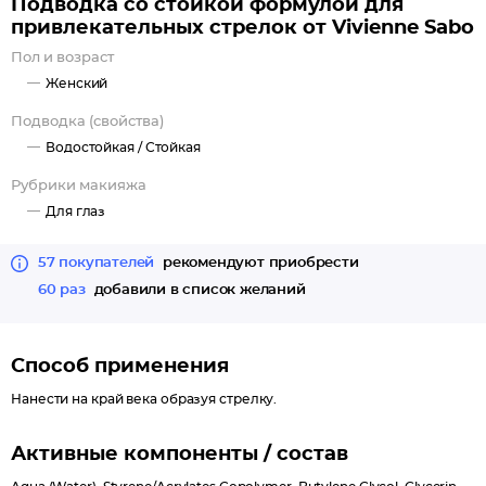
Подводка со стойкой формулой для
Имеет насыщенный черный цвет, что сделает взгляд
привлекательных стрелок от Vivienne Sabo
особенно выразительным!
Пол и возраст
Стойкая, держится без растекания и растрескивания даже
Женский
на проблемном веке;
Результат — красивые французские стрелки!
Подводка (свойства)
Водостойкая /
Стойкая
Рубрики макияжа
Для глаз
57 покупателей
рекомендуют приобрести
60 раз
добавили в список желаний
Способ применения
Нанести на край века образуя стрелку.
Активные компоненты / состав