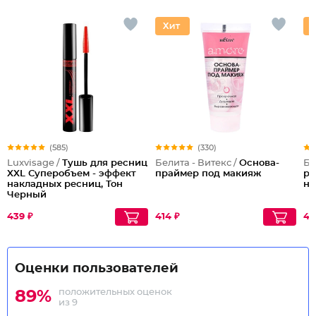
(585)
(330)
Luxvisage /
Тушь для ресниц
Белита - Витекс /
Основа-
Бе
XXL Суперобъем - эффект
праймер под макияж
ре
накладных ресниц, Тон
на
Черный
439 ₽
414 ₽
49
Оценки пользователей
положительных оценок
89%
из 9