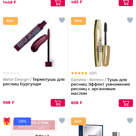
463 ₽
1449 ₽
(127)
Belor Design /
Термотушь для
Белита - Витекс /
Тушь для
ресниц Бургунди
ресниц Эффект умножения
ресниц с аргановым
маслом
568 ₽
638 ₽
-59%