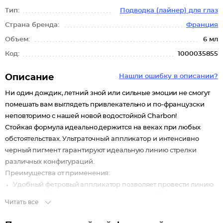
Тип:
Подводка (лайнер) для глаз
Страна бренда:
Франция
Объем:
6 мл
Код:
1000035855
Описание
Нашли ошибку в описании?
Ни один дождик, летний зной или сильные эмоции не смогут
помешать вам выглядеть привлекательно и по-французски
неповторимо с нашей новой водостойкой Charbon!
Стойкая формула идеально держится на веках при любых
обстоятельствах. Ультраточный аппликатор и интенсивно
черный пигмент гарантируют идеальную линию стрелки
различных конфигураций.
Преимущества от применения:
Удобный фетровый аппликатор позволяет провести линию
различной ширины и поможет с ювелирной точностью
Читать все
подчеркнуть красоту Ваших глаз;
Быстро фиксируется;