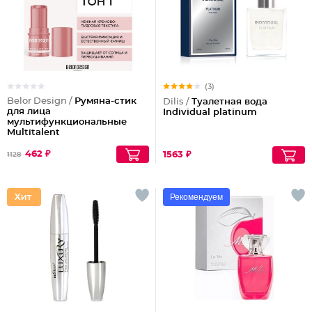
(3)
Belor Design /
Румяна-стик
Dilis /
Туалетная вода
для лица
Individual platinum
мультифункциональные
Multitalent
462 ₽
1563 ₽
1128
Рекомендуем