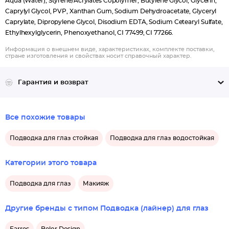
Aqua (Water), Styrene/Acrylates Copolymer, Butylene Glycol, Glycerin,
Caprylyl Glycol, PVP, Xanthan Gum, Sodium Dehydroacetate, Glyceryl
Caprylate, Dipropylene Glycol, Disodium EDTA, Sodium Cetearyl Sulfate,
Ethylhexylglycerin, Phenoxyethanol, CI 77499, CI 77266.
Информация о внешнем виде, характеристиках, комплекте поставки,
стране изготовления и свойствах носит справочный характер.
Гарантия и возврат
Все похожие товары
Подводка для глаз стойкая
Подводка для глаз водостойкая
Категории этого товара
Подводка для глаз
Макияж
Другие бренды с типом Подводка (лайнер) для глаз