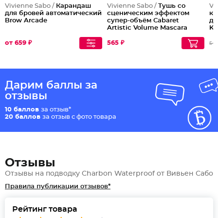
Vivienne Sabo /
Карандаш
Vivienne Sabo /
Тушь со
Vi
для бровей автоматический
сценическим эффектом
ка
Brow Arcade
супер-объём Cabaret
дл
Artistic Volume Mascara
Ka
№1
от 659 ₽
565 ₽
54
Дарим баллы за
отзывы
10 баллов
за отзыв*
20 баллов
за отзыв с фото товара
Отзывы
Отзывы на подводку Charbon Waterproof от Вивьен Сабо
Правила публикации отзывов*
Рейтинг товара