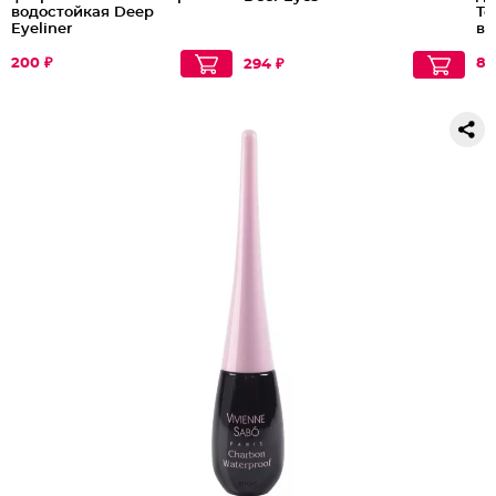
водостойкая Deep
То
Eyeliner
во
200 ₽
88
294 ₽