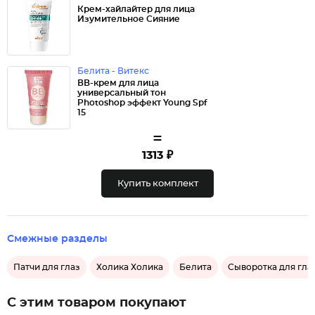
Крем-хайлайтер для лица
Изумительное Сияние
Белита - Витекс
ВВ-крем для лица
универсальный тон
Photoshop эффект Young Spf
15
=
1313 ₽
Купить комплект
Смежные разделы
Патчи для глаз
Холика Холика
Белита
Сыворотка для гла
С этим товаром покупают