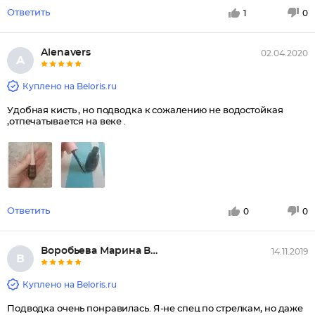
Ответить
1
0
Alenavers
02.04.2020
A
Куплено на Beloris.ru
Удобная кисть , но подводка к сожалению не водостойкая
,отпечатывается на веке .
Ответить
0
0
Воробьева Марина Владимировна
14.11.2019
В
Куплено на Beloris.ru
Подводка очень понравилась. Я-не спец по стрелкам, но даже