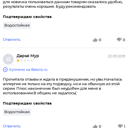
для новичка пользоваться данным товаром оказалось удобно,
результаты очень хорошие. Буду рекомендовать
Подтверждаю свойства
Водостойкая
Ответить
0
0
Дарья Мур
23.09.2019
Д
Куплено на Beloris.ru
Прочитала отзывы и ждала в предвкушении, но увы.Началась
аллергия не только на эту подводку, но и на обычную из этой
серии. Плюс наконечник был неудобен для меня в
использовании.В общем, не задалось(
Подтверждаю свойства
Водостойкая
Ответить
0
1