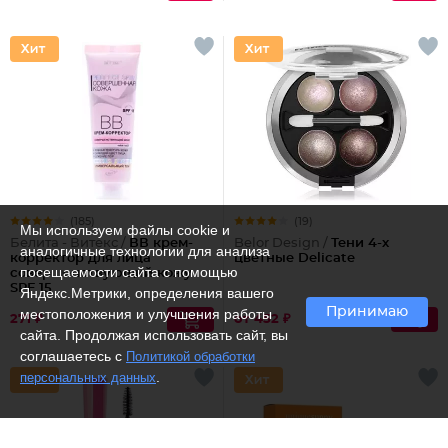
(185)
(19)
Мы используем файлы cookie и
Белита - Витекс /
ВВ крем-
Belor Design /
Тени 4-х
аналогичные технологии для анализа
корректор для лица
цветные Delicate
посещаемости сайта с помощью
совершенствующий кожу
SPF 15
Яндекс.Метрики, определения вашего
Принимаю
местоположения и улучшения работы
271 ₽
от 452 ₽
сайта. Продолжая использовать сайт, вы
соглашаетесь с
Политикой обработки
.
персональных данных