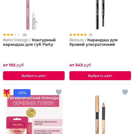
(6)
(1)
Belor Design /
Контурный
Relouis /
Карандаш для
карандаш для губ Party
бровей ультратонкий
от 102
руб
от 343
руб
Выбрать цвет
Выбрать цвет
-63%