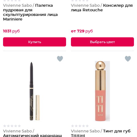
Vivienne Sabo /
Палетка
Vivienne Sabo /
Консилер для
пудровая для
лица Retouche
скульптурирования лица
Mariniere
1031
руб
от 729
руб
Выбрать цвет
Vivienne Sabo /
Vivienne Sabo /
Тинт для губ
Автоматический карандаш
Tititint