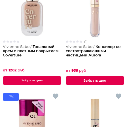
(1)
Vivienne Sabo /
Тональный
Vivienne Sabo /
Консилер со
крем с плотным покрытием
светоотражающими
Coverture
частицами Aurora
от 1262
руб
от 939
руб
Выбрать цвет
Выбрать цвет
-7%