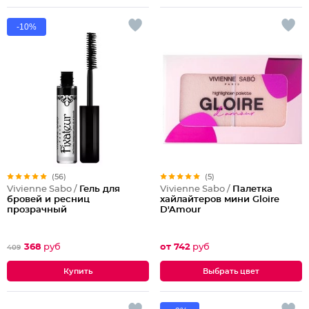
-10%
(56)
(5)
Vivienne Sabo /
Гель для
Vivienne Sabo /
Палетка
бровей и ресниц
хайлайтеров мини Gloire
прозрачный
D'Amour
368
руб
от 742
руб
409
Выбрать цвет