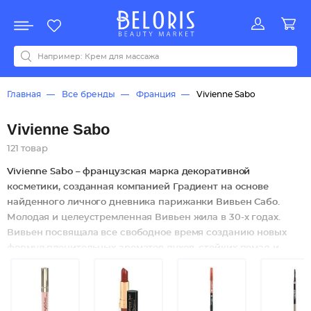
Распродажа
Акции
Новинки
Хит продаж
Все бренды
0-9
A
B
C
D
E
F
G
H
I
J
K
L
M
N
O
P
Q
R
S
T
U
V
W
Y
Z
А
Б
В
Д
З
И
М
О
К
Л
Н
П
Р
С
Т
У
Ф
Ч
Главная
Все бренды
Франция
Vivienne Sabo
Vivienne Sabo
121 товар
Vivienne Sabo – французская марка декоративной
косметики, созданная компанией Градиент на основе
найденного личного дневника парижанки Вивьен Сабо.
Молодая и целеустремленная Вивьен жила в 30-х годах.
Вивьен посвящала все свободное время созданию новых
формул пленительных ароматов духов, стойких помад и
подводок для глаз. Луи, возлюбленный Вивьен, перед тем
как уйти на войну, подарил Вивьен горшочек с фиалками.
Именно фиалки выбраны производителем как основной
ингредиент косметических средств и романтичным