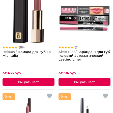
(116)
(2)
Relouis /
Помада для губ La
Alvin D’or /
Карандаш для губ
Mia Italia
гелевый автоматический
Lasting Liner
от 433
руб
от 316
руб
Выбрать цвет
Выбрать цвет