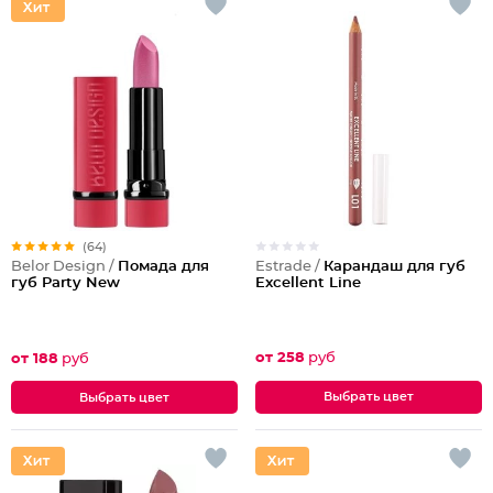
(64)
Estrade /
Карандаш для губ
Belor Design /
Помада для
Excellent Line
губ Party New
от 258
руб
от 188
руб
Выбрать цвет
Выбрать цвет