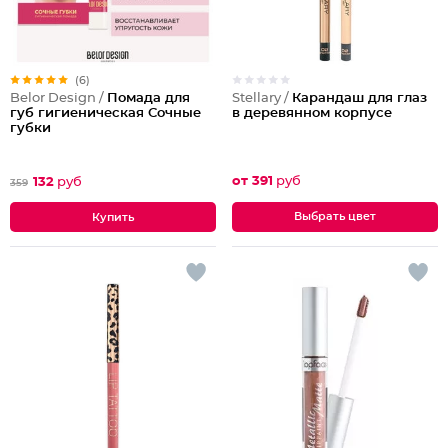
(6)
Stellary /
Карандаш для глаз
Belor Design /
Помада для
в деревянном корпусе
губ гигиеническая Сочные
губки
от 391
руб
132
руб
359
Выбрать цвет