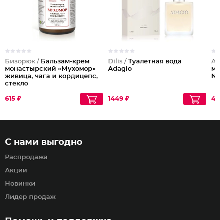
Бизорюк /
Бальзам-крем
Dilis /
Туалетная вода
Аб
монастырский «Мухомор»
Adagio
му
живица, чага и кордицепс,
No
стекло
615 ₽
1449 ₽
43
С нами выгодно
Распродажа
Акции
Новинки
Лидер продаж