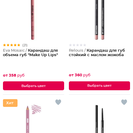
(21)
Relouis /
Карандаш для губ
Eva Mosaic /
Карандаш для
стойкий с маслом жожоба
объема губ "Make Up Lips"
от 360
руб
от 358
руб
Выбрать цвет
Выбрать цвет