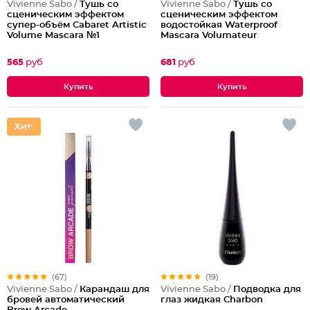
Vivienne Sabo /
Тушь со
Vivienne Sabo /
Тушь со
сценическим эффектом
сценическим эффектом
супер-объём Cabaret Artistic
водостойкая Waterproof
Volume Mascara №1
Mascara Volumateur
Artistique Cabaret Premiere
565
руб
681
руб
(67)
(19)
Vivienne Sabo /
Карандаш для
Vivienne Sabo /
Подводка для
бровей автоматический
глаз жидкая Charbon