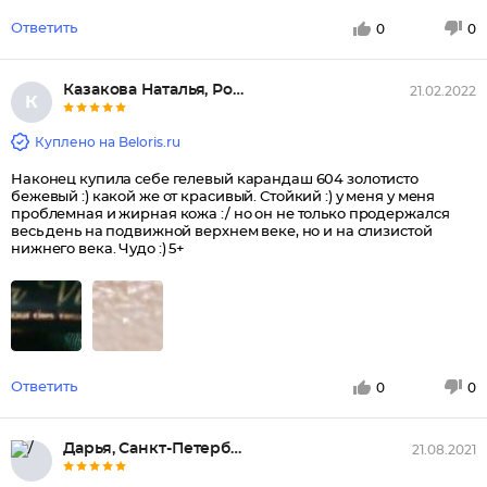
Ответить
0
0
Казакова Наталья, Россия, Сева...
21.02.2022
К
Куплено на Beloris.ru
Наконец купила себе гелевый карандаш 604 золотисто
бежевый :) какой же от красивый. Стойкий :) у меня у меня
проблемная и жирная кожа :/ но он не только продержался
весь день на подвижной верхнем веке, но и на слизистой
нижнего века. Чудо :) 5+
Ответить
0
0
Дарья, Санкт-Петербург
21.08.2021