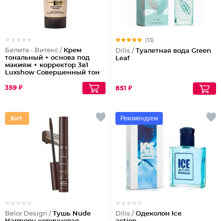
(13)
Белита - Витекс /
Крем
Dilis /
Туалетная вода Green
тональный + основа под
Leaf
макияж + корректор 3в1
Luxshow Совершенный тон
универсальный
359 ₽
851 ₽
Рекомендуем
Belor Design /
Тушь Nude
Dilis /
Одеколон Ice