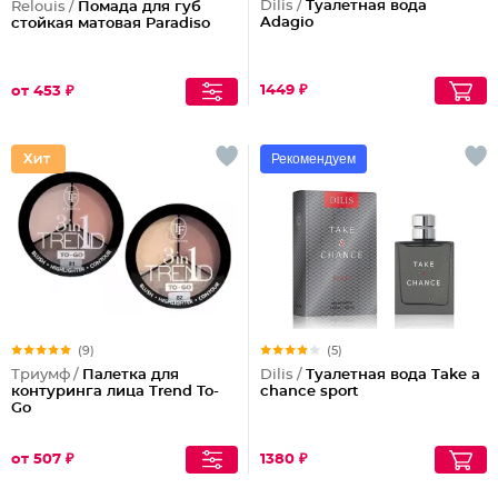
Dilis /
Туалетная вода
Relouis /
Помада для губ
Adagio
стойкая матовая Paradiso
1449 ₽
от 453 ₽
Рекомендуем
(9)
(5)
Триумф /
Палетка для
Dilis /
Туалетная вода Take a
контуринга лица Trend To-
chance sport
Go
от 507 ₽
1380 ₽