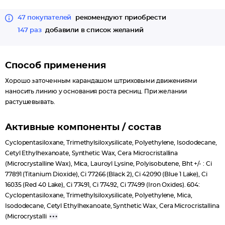
47 покупателей
рекомендуют приобрести
147 раз
добавили в список желаний
Способ применения
Хорошо заточенным карандашом штриховыми движениями
наносить линию у основания роста ресниц. При желании
растушевывать.
Активные компоненты / состав
Cyclopentasiloxane, Trimethylsiloxysilicate, Polyethylene, Isododecane,
Cetyl Ethylhexanoate, Synthetic Wax, Cera Microcristallina
(Microcrystalline Wax), Mica, Lauroyl Lysine, Polyisobutene, Bht +/- : Ci
77891 (Titanium Dioxide), Ci 77266 (Black 2), Ci 42090 (Blue 1 Lake), Ci
16035 (Red 40 Lake), Ci 77491, Ci 77492, Ci 77499 (Iron Oxides). 604:
Cyclopentasiloxane, Trimethylsiloxysilicate, Polyethylene, Mica,
Isododecane, Cetyl Ethylhexanoate, Synthetic Wax, Cera Microcristallina
(Microcrystalli