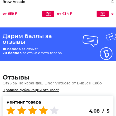
Brow Arcade
D'
от 659 ₽
от 434 ₽
от
Дарим баллы за
отзывы
10 баллов
за отзыв*
20 баллов
за отзыв с фото товара
Отзывы
Отзывы на карандаш Liner Virtuose от Вивьен Сабо
Правила публикации отзывов*
Рейтинг товара
4.08 / 5