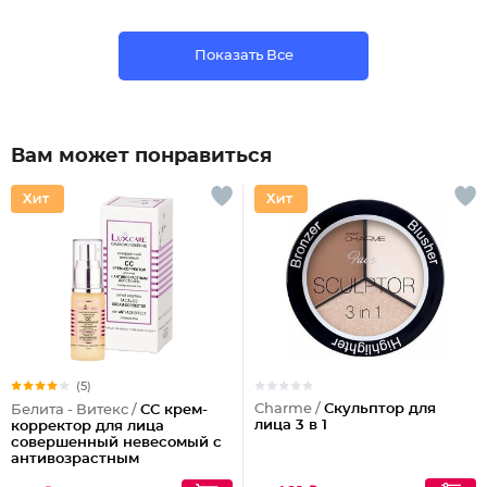
Показать Все
Вам может понравиться
(5)
Charme /
Скульптор для
Белита - Витекс /
СС крем-
лица 3 в 1
корректор для лица
совершенный невесомый с
антивозрастным
действием