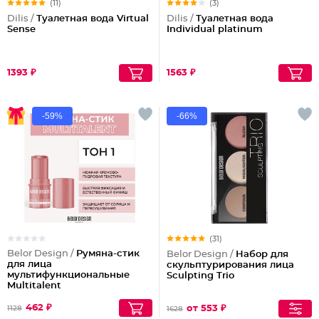
(11)
(3)
Dilis /
Туалетная вода Virtual
Dilis /
Туалетная вода
Sense
Individual platinum
1393 ₽
1563 ₽
-59%
-66%
(31)
Belor Design /
Румяна-стик
Belor Design /
Набор для
для лица
скульптурирования лица
мультифункциональные
Sculpting Triо
Multitalent
462 ₽
от 553 ₽
1128
1628