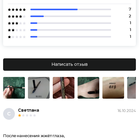
7
2
1
1
1
Написать отзыв
Светлана
16.10.2024
С
После нанесения жжёт глаза,