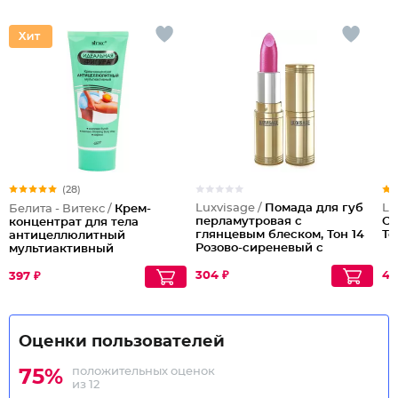
(28)
Luxvisage /
Помада для губ
Lu
Белита - Витекс /
Крем-
перламутровая с
Се
концентрат для тела
глянцевым блеском, Тон 14
То
антицеллюлитный
Розово-сиреневый с
мультиактивный
жемчужным
перламутром
304 ₽
43
397 ₽
Оценки пользователей
положительных оценок
75%
из 12