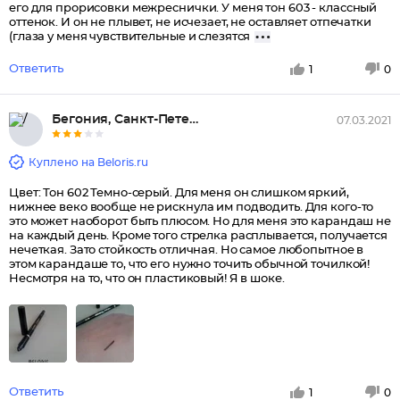
его для прорисовки межреснички. У меня тон 603 - классный
оттенок. И он не плывет, не исчезает, не оставляет отпечатки
(глаза у меня чувствительные и слезятся
Ответить
1
0
Бегония, Санкт-Петербург
07.03.2021
Куплено на Beloris.ru
Цвет: Тон 602 Темно-серый. Для меня он слишком яркий,
нижнее веко вообще не рискнула им подводить. Для кого-то
это может наоборот быть плюсом. Но для меня это карандаш не
на каждый день. Кроме того стрелка расплывается, получается
нечеткая. Зато стойкость отличная. Но самое любопытное в
этом карандаше то, что его нужно точить обычной точилкой!
Несмотря на то, что он пластиковый! Я в шоке.
Ответить
1
0