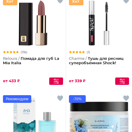
(116)
(1)
Relouis /
Помада для губ La
Charme /
Тушь для ресниц
Mia Italia
суперобъёмная Shock!
от 433 ₽
от 339 ₽
Рекомендуем
-70%