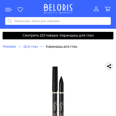
Распродажа
Акции
Новинки
Хит продаж
Все бренды
0-9
A
B
C
D
E
F
G
H
I
J
K
L
M
N
O
P
Q
R
S
T
U
V
W
Y
Z
А
Б
В
Д
З
И
М
О
К
Л
Н
П
Р
С
Т
У
Ф
Ч
Смотреть 223 товара: Карандаш для глаз
Макияж
Для глаз
Карандаш для глаз