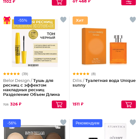
от 468 ₽
1102 ₽
-55%
(39)
(8)
Belor Design /
Тушь для
Dilis /
Туалетная вода Unique
ресниц с эффектом
sunny
накладных ресниц
Разделение Объем Длина
Podium extreme
326 ₽
1511 ₽
725
-56%
Рекомендуем