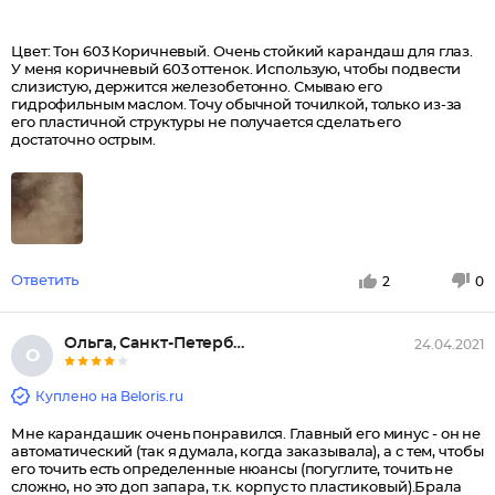
Цвет: Тон 603 Коричневый. Очень стойкий карандаш для глаз.
У меня коричневый 603 оттенок. Использую, чтобы подвести
слизистую, держится железобетонно. Смываю его
гидрофильным маслом. Точу обычной точилкой, только из-за
его пластичной структуры не получается сделать его
достаточно острым.
Ответить
2
0
Ольга, Санкт-Петербург
24.04.2021
О
Куплено на Beloris.ru
Мне карандашик очень понравился. Главный его минус - он не
автоматический (так я думала, когда заказывала), а с тем, чтобы
его точить есть определенные нюансы (погуглите, точить не
сложно, но это доп запара, т.к. корпус то пластиковый).Брала