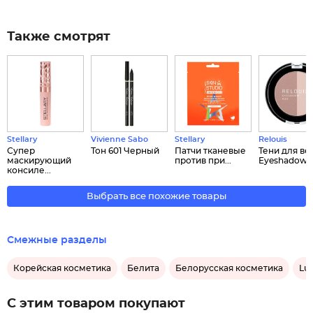
Также смотрят
Stellary
Vivienne Sabo
Stellary
Relouis
Супер
Тон 601 Черный
Патчи тканевые
Тени для ве
маскирующий
против при...
Eyeshadow D
консиле...
Выбрать все похожие товары
Смежные разделы
Корейская косметика
Белита
Белорусская косметика
Lu
С этим товаром покупают