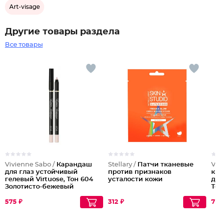
Art-visage
Другие товары раздела
Все товары
Vivienne Sabo /
Карандаш
Stellary /
Патчи тканевые
Vi
для глаз устойчивый
против признаков
ка
гелевый Virtuose, Тон 604
усталости кожи
дл
Золотисто-бежевый
То
575 ₽
312 ₽
79