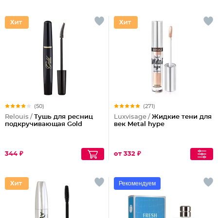
(50)
(271)
Relouis /
Тушь для ресниц
Luxvisage /
Жидкие тени для
подкручивающая Gold
век Metal hype
344 ₽
от 332 ₽
Рекомендуем