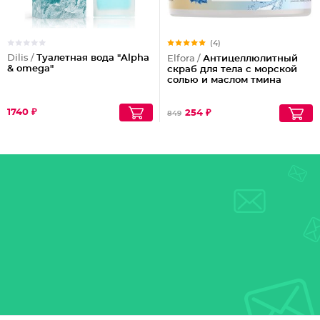
(4)
Dilis /
Туалетная вода "Alpha
Elfora /
Антицеллюлитный
& omega"
скраб для тела с морской
солью и маслом тмина
1740 ₽
254 ₽
849