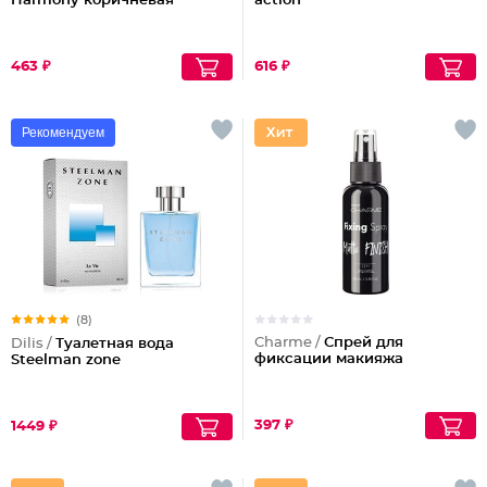
Harmony коричневая
action
463 ₽
616 ₽
Рекомендуем
(8)
Charme /
Спрей для
Dilis /
Туалетная вода
фиксации макияжа
Steelman zone
397 ₽
1449 ₽