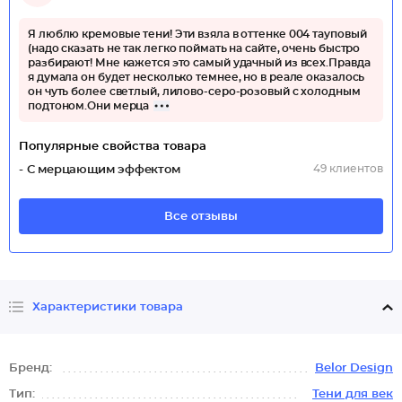
Я люблю кремовые тени! Эти взяла в оттенке 004 тауповый
(надо сказать не так легко поймать на сайте, очень быстро
разбирают! Мне кажется это самый удачный из всех.Правда
я думала он будет несколько темнее, но в реале оказалось
он чуть более светлый, лилово-серо-розовый с холодным
подтоном.Они мерца
Популярные свойства товара
49 клиентов
- С мерцающим эффектом
Все отзывы
Характеристики товара
Бренд:
Belor Design
Тип:
Тени для век