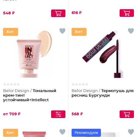
616 ₽
548 ₽
Belor Design /
Тональный
Belor Design /
Термотушь для
крем-тинт
ресниц Бургунди
устойчивый+Intellect
от 709 ₽
568 ₽
Рекомендуем