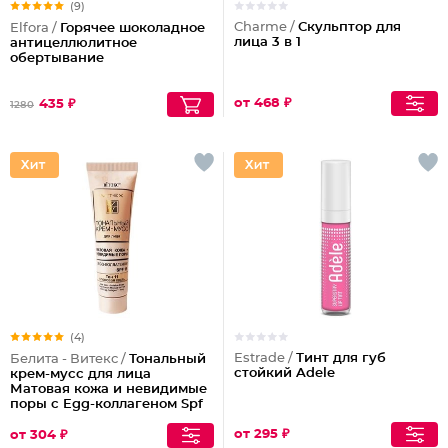
(9)
Charme /
Скульптор для
Elfora /
Горячее шоколадное
лица 3 в 1
антицеллюлитное
обертывание
от 468 ₽
435 ₽
1280
(4)
Estrade /
Тинт для губ
Белита - Витекс /
Тональный
стойкий Adele
крем-мусс для лица
Матовая кожа и невидимые
поры с Egg-коллагеном Spf
15
от 295 ₽
от 304 ₽