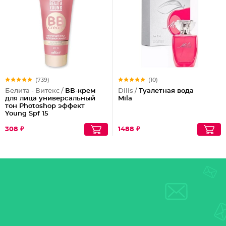
(739)
(10)
Белита - Витекс /
ВВ-крем
Dilis /
Туалетная вода
для лица универсальный
Mila
тон Photoshop эффект
Young Spf 15
308 ₽
1488 ₽