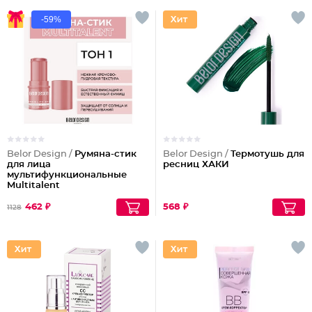
-59%
Belor Design /
Румяна-стик
Belor Design /
Термотушь для
для лица
ресниц ХАКИ
мультифункциональные
Multitalent
462 ₽
568 ₽
1128