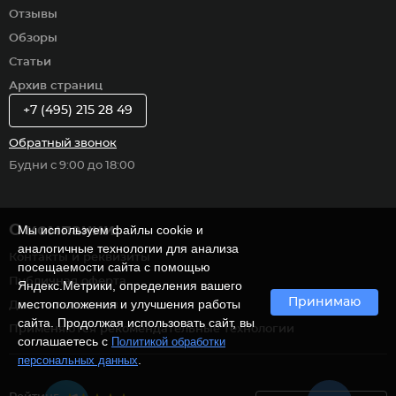
Отзывы
Обзоры
Статьи
Архив страниц
+7 (495) 215 28 49
Обратный звонок
Будни с 9:00 до 18:00
О компании
Мы используем файлы cookie и
аналогичные технологии для анализа
Контакты и реквизиты
посещаемости сайта с помощью
Публичная оферта
Яндекс.Метрики, определения вашего
Принимаю
местоположения и улучшения работы
Для поставщиков
сайта. Продолжая использовать сайт, вы
Применяются рекомендательные технологии
соглашаетесь с
Политикой обработки
.
персональных данных