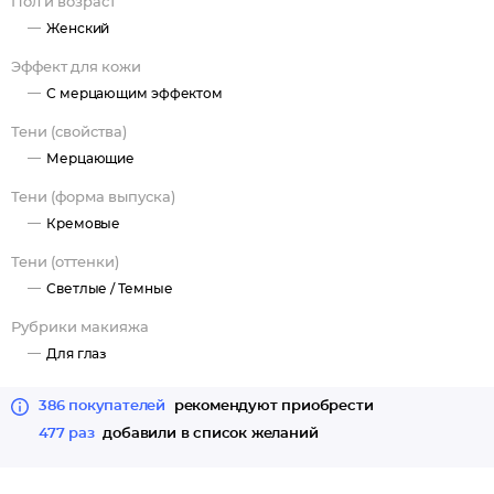
Пол и возраст
розовый, оливковый, фиалковый и кофейный , создадут
Женский
эксклюзивные цветовые сочетания, где светлые оттенки легко
справятся с задачей хайлайтера, а темные придадут глубину
Эффект для кожи
взгляду!
С мерцающим эффектом
Тени (свойства)
Мерцающие
Тени (форма выпуска)
Кремовые
Тени (оттенки)
Светлые /
Темные
Рубрики макияжа
Для глаз
386 покупателей
рекомендуют приобрести
477 раз
добавили в список желаний