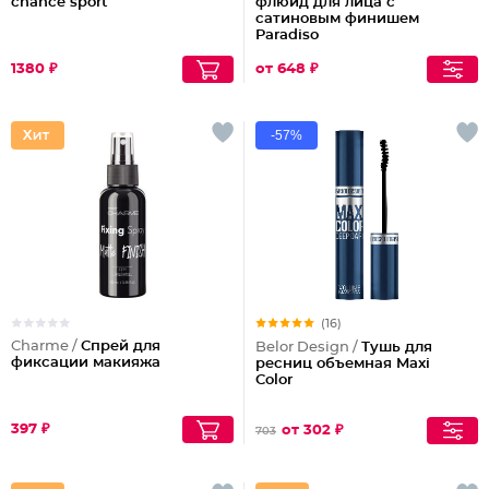
chance sport
флюид для лица c
сатиновым финишем
Paradiso
1380 ₽
от 648 ₽
-57%
(16)
Charme /
Спрей для
Belor Design /
Тушь для
фиксации макияжа
ресниц объемная Maxi
Color
397 ₽
от 302 ₽
703