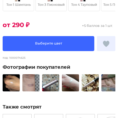
Тон 1 Шампань
Тон 3 Пионовый
Тон 4 Тауповый
Тон 5 П
от 290 ₽
+
5 баллов
за 1 шт.
Выберите цвет
Код:
1000074625
Фотографии покупателей
Также смотрят