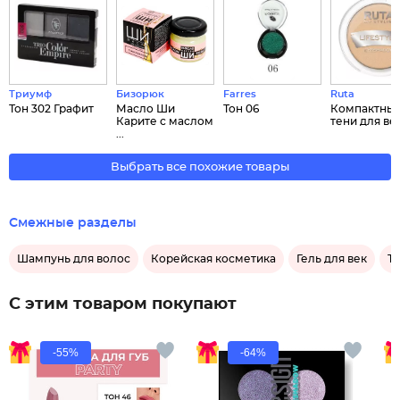
Триумф
Бизорюк
Farres
Ruta
Тон 302 Графит
Масло Ши
Тон 06
Компактны
Карите с маслом
тени для век 
...
Выбрать все похожие товары
Смежные разделы
Шампунь для волос
Корейская косметика
Гель для век
Т
С этим товаром покупают
-55%
-64%