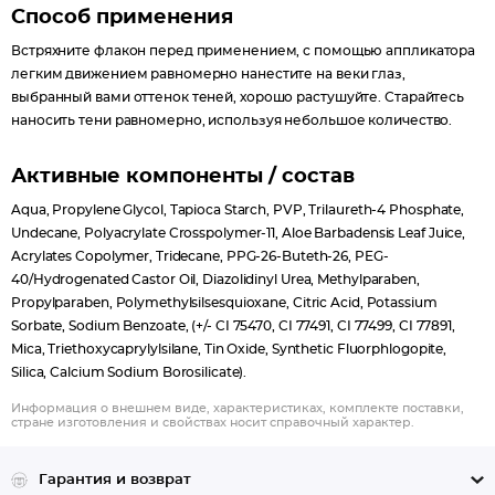
Способ применения
Встряхните флакон перед применением, с помощью аппликатора
легким движением равномерно нанестите на веки глаз,
выбранный вами оттенок теней, хорошо растушуйте. Старайтесь
наносить тени равномерно, используя небольшое количество.
Активные компоненты / состав
Aqua, Propylene Glycol, Tapioca Starch, PVP, Trilaureth-4 Phosphate,
Undecane, Polyacrylate Crosspolymer-11, Aloe Barbadensis Leaf Juice,
Acrylates Copolymer, Tridecane, PPG-26-Buteth-26, PEG-
40/Hydrogenated Castor Oil, Diazolidinyl Urea, Methylparaben,
Propylparaben, Polymethylsilsesquioxane, Citric Acid, Potassium
Sorbate, Sodium Benzoate, (+/- CI 75470, CI 77491, CI 77499, CI 77891,
Mica, Triethoxycaprylylsilane, Tin Oxide, Synthetic Fluorphlogopite,
Silica, Calcium Sodium Borosilicate).
Информация о внешнем виде, характеристиках, комплекте поставки,
стране изготовления и свойствах носит справочный характер.
Гарантия и возврат