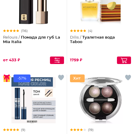
(116)
(4)
Relouis /
Помада для губ La
Dilis /
Туалетная вода
Mia Italia
Taboo
от 433 ₽
1759 ₽
-57%
(9)
(19)