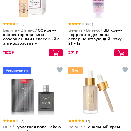
(5)
(185)
Белита - Витекс /
СС крем-
Белита - Витекс /
ВВ крем-
корректор для лица
корректор для лица
совершенный невесомый с
совершенствующий кожу
антивозрастным
SPF 15
действием
1102 ₽
271 ₽
Рекомендуем
(5)
(7)
Dilis /
Туалетная вода Take a
Relouis /
Тональный крем-