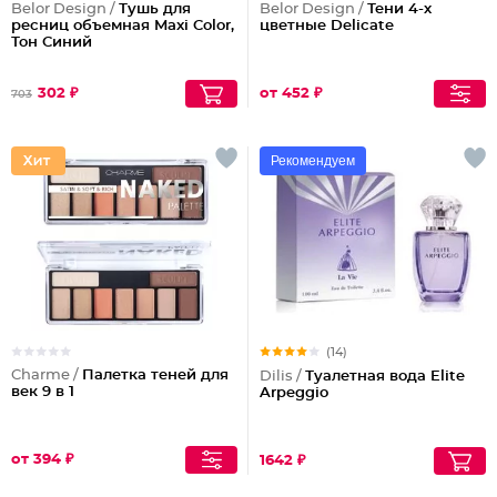
Belor Design /
Тушь для
Belor Design /
Тени 4-х
ресниц объемная Maxi Color,
цветные Delicate
Тон Синий
302 ₽
от 452 ₽
703
Рекомендуем
(14)
Charme /
Палетка теней для
Dilis /
Туалетная вода Elite
век 9 в 1
Arpeggio
от 394 ₽
1642 ₽