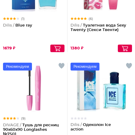
(1)
(6)
Dilis /
Blue ray
Dilis /
Туалетная вода Sexy
Twenty (Секси Твенти)
1679 ₽
1380 ₽
Рекомендуем
Рекомендуем
(9)
Dilis /
Одеколон Ice
DIVAGE /
Тушь для ресниц
action
90x60x90 Longlashes
№7501