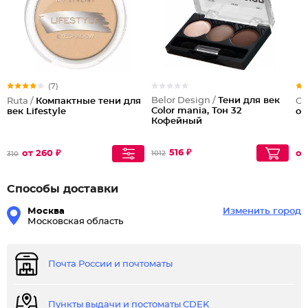
(7)
Belor Design /
Тени для век
Ruta /
Компактные тени для
Ch
Color mania, Тон 32
век Lifestyle
од
Кофейный
516 ₽
от 260 ₽
от
1012
310
Способы доставки
Москва
Изменить город
Московская область
Почта России и почтоматы
Пункты выдачи и постоматы CDEK