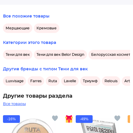
Все похожие товары
Мерцающие
Кремовые
Категории этого товара
Тени для век
Тени для век Belor Design
Белорусская косметик
Другие бренды с типом Тени для век
Luxvisage
Farres
Ruta
Lavelle
Триумф
Relouis
Art-
Другие товары раздела
Все товары
-16%
-49%