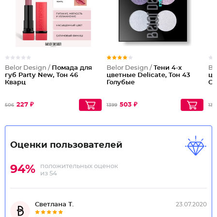
Belor Design /
Помада для
Belor Design /
Тени 4-х
Be
губ Party New, Тон 46
цветные Delicate, Тон 43
цв
Кварц
Голубые
Се
227 ₽
503 ₽
506
1399
133
Оценки пользователей
положительных оценок
94%
из 54
Светлана Т.
23.07.2020