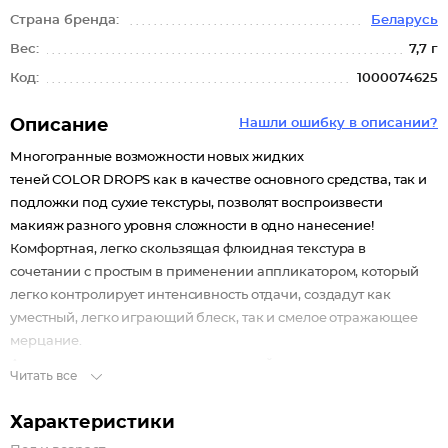
Страна бренда:
Беларусь
Вес:
7,7 г
Код:
1000074625
Описание
Нашли ошибку в описании?
Многогранные возможности новых жидких
теней COLOR DROPS как в качестве основного средства, так и
подложки под сухие текстуры, позволят воспроизвести
макияж разного уровня сложности в одно нанесение!
Комфортная, легко скользящая флюидная текстура в
сочетании с простым в применении аппликатором, который
легко контролирует интенсивность отдачи, создадут как
уместный, легко играющий блеск, так и смелое отражающее
мерцание.
Алоэ вера в составе позволяет нежной текстуре мягко ложится
Читать все
на кожу век, не стягивая ее.
Все 10 чарующих базовых оттенков Color Drops - шампань,
Характеристики
персиковый, пионовый, тауповый, песочный, зефирный,