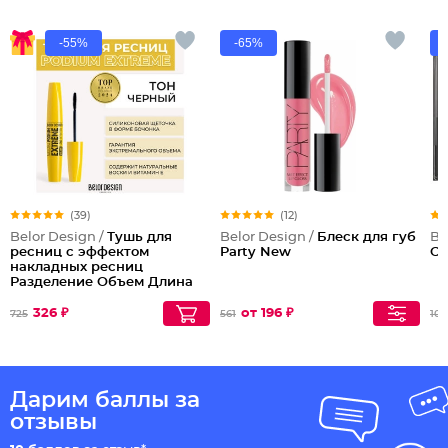
-55%
-65%
(39)
(12)
Belor Design /
Тушь для
Belor Design /
Блеск для губ
Be
ресниц с эффектом
Party New
Co
накладных ресниц
Разделение Объем Длина
Podium extreme
326 ₽
от 196 ₽
725
561
102
Дарим баллы за
отзывы