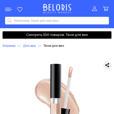
Распродажа
Акции
Новинки
Хит продаж
Все бренды
0-9
A
B
C
D
E
F
G
H
I
J
K
L
M
N
O
P
Q
R
S
T
U
V
W
Y
Z
А
Б
В
Д
З
И
М
О
К
Л
Н
П
Р
С
Т
У
Ф
Ч
Смотреть 500 товаров: Тени для век
Макияж
Для век
Тени для век