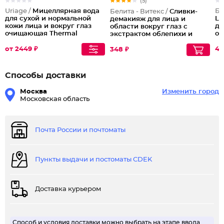
(5)
Uriage /
Мицеллярная вода
Бе
Белита - Витекс /
Сливки-
для сухой и нормальной
Li
демакияж для лица и
кожи лица и вокруг глаз
де
области вокруг глаз с
очищающая Thermal
оч
экстрактом облепихи и
Micellar Water Normal to Dry
дл
липового цвета
Skin
от 2449 ₽
успокаивающие Soothing
40
348 ₽
Make-up Remover
Способы доставки
Москва
Изменить город
Московская область
Почта России и почтоматы
Пункты выдачи и постоматы CDEK
Доставка курьером
Способ и условия доставки можно выбрать на этапе ввода