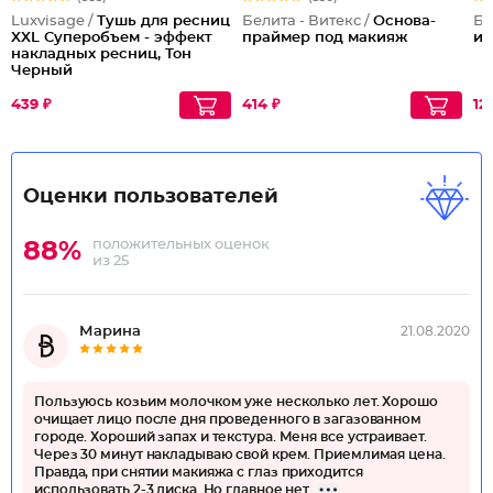
Luxvisage /
Тушь для ресниц
Белита - Витекс /
Основа-
Бе
XXL Суперобъем - эффект
праймер под макияж
и
накладных ресниц, Тон
Черный
439 ₽
414 ₽
12
Оценки пользователей
положительных оценок
88%
из 25
Марина
21.08.2020
Пользуюсь козьим молочком уже несколько лет. Хорошо
очищает лицо после дня проведенного в загазованном
городе. Хороший запах и текстура. Меня все устраивает.
Через 30 минут накладываю свой крем. Приемлимая цена.
Правда, при снятии макияжа с глаз приходится
использовать 2-3 диска. Но главное нет