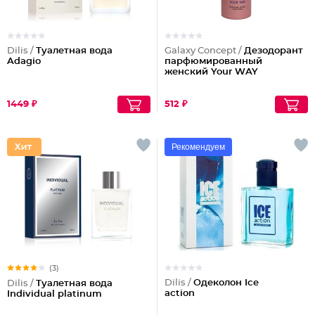
Dilis /
Туалетная вода
Galaxy Concept /
Дезодорант
Adagio
парфюмированный
женский Your WAY
1449 ₽
512 ₽
Рекомендуем
(3)
Dilis /
Одеколон Ice
Dilis /
Туалетная вода
action
Individual platinum