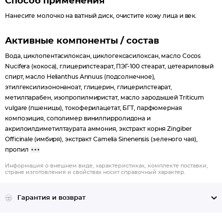
Способ применения
Нанесите молочко на ватный диск, очистите кожу лица и век.
Активные компоненты / состав
Вода, циклопентасилоксан, циклогексасилоксан, масло Cocos
Nucifera (кокоса), глицерилстеарат, ПЭГ-100 стеарат, цетеариловый
спирт, масло Helianthus Annuus (подсолнечное),
этилгексилизононаноат, глицерин, глицерилстеарат,
метилпарабен, изопропилмиристат, масло зародышей Triticum
vulgare (пшеницы), токоферилацетат, БГТ, парфюмерная
композиция, сополимер винилпирролидона и
акрилоилдиметилтаурата аммония, экстракт корня Zingiber
Officinale (имбиря), экстракт Camelia Sinenensis (зеленого чая),
пропил
Информация о внешнем виде, характеристиках, комплекте поставки,
стране изготовления и свойствах носит справочный характер.
Гарантия и возврат