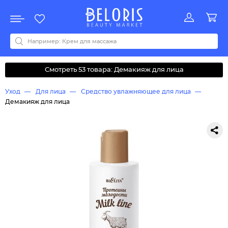
Распродажа
Акции
Новинки
Хит продаж
Все бренды
0-9
A
B
C
D
E
F
G
H
I
J
K
L
M
N
O
P
Q
R
S
T
U
V
W
Y
Z
А
Б
В
Д
З
И
М
О
К
Л
Н
П
Р
С
Т
У
Ф
Ч
Смотреть 53 товара: Демакияж для лица
Уход
Для лица
Средство увлажняющее для лица
Демакияж для лица