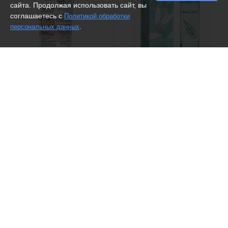
сайта. Продолжая использовать сайт, вы
соглашаетесь с
Политикой обработки
.
персональных данных
(32)
(13)
Белита - Витекс /
Крем-
Dilis /
Туалетная вода Green
сыворотка для лица и кожи
Leaf
вокруг глаз Увлажнение и
упругость день-ночь 30+
291 ₽
851 ₽
Рекомендуем
Рекомендуем