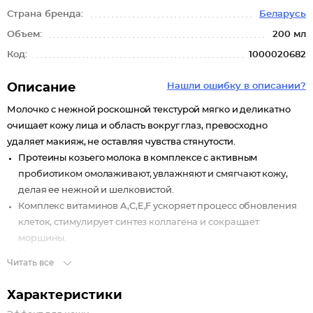
Страна бренда:
Беларусь
Объем:
200 мл
Код:
1000020682
Описание
Нашли ошибку в описании?
Молочко с нежной роскошной текстурой мягко и деликатно
очищает кожу лица и область вокруг глаз, превосходно
удаляет макияж, не оставляя чувства стянутости.
Протеины козьего молока в комплексе с активным
пробиотиком омолаживают, увлажняют и смягчают кожу,
делая ее нежной и шелковистой.
Комплекс витаминов A,C,E,F ускоряет процесс обновления
клеток, стимулирует синтез коллагена и сокращает
морщины.
Масло кокоса мгновенно восстанавливает и питает кожу,
Читать все
придает ей упругость и эластичность.
Характеристики