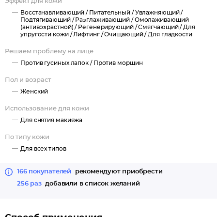
Эффект для кожи
Восстанавливающий /
Питательный /
Увлажняющий /
Подтягивающий /
Разглаживающий /
Омолаживающий
(антивозрастной) /
Регенерирующий /
Смягчающий /
Для
упругости кожи /
Лифтинг /
Очищающий /
Для гладкости
Решаем проблему на лице
Против гусиных лапок /
Против морщин
Пол и возраст
Женский
Использование для кожи
Для снятия макияжа
По типу кожи
Для всех типов
166 покупателей
рекомендуют приобрести
256 раз
добавили в список желаний