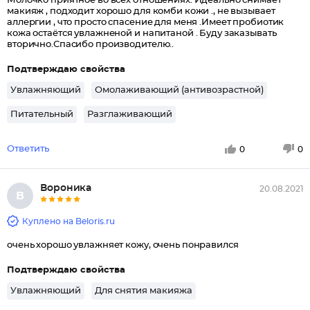
Молочко приятное во всех отношениях. Идеально снимает
макияж , подходит хорошо для комби кожи ., не вызывает
аллергии , что просто спасение для меня .Имеет пробиотик
кожа остаётся увлажненой и напитаной . Буду заказывать
вторично.Спасибо производителю..
Подтверждаю свойства
Увлажняющий
Омолаживающий (антивозрастной)
Питательный
Разглаживающий
Ответить
0
0
Вороника
20.08.2021
В
Куплено на Beloris.ru
очень хорошо увлажняет кожу, очень понравился
Подтверждаю свойства
Увлажняющий
Для снятия макияжа