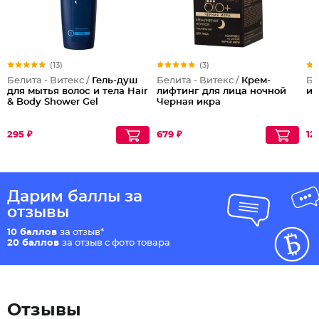
(13)
(3)
Белита - Витекс /
Гель-душ
Белита - Витекс /
Крем-
Бе
для мытья волос и тела Hair
лифтинг для лица ночной
и
& Body Shower Gel
Черная икра
295 ₽
679 ₽
12
Дарим баллы за
отзывы
10 баллов
за отзыв*
20 баллов
за отзыв с фото товара
Отзывы