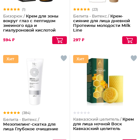
(1)
(23)
Бизорюк /
Крем для зоны
Белита - Витекс /
Крем-
вокруг глаз с пептидом
сияние для лица дневной
змеиного яда и
Протеины молодости Milk
гиалуроновой кислотой
Line
594 ₽
297 ₽
(384)
Кавказский целитель /
Крем
Белита - Витекс /
для лица ночной Воск
Мезопилинг-скатка для
Кавказский целитель
лица Глубокое очищение