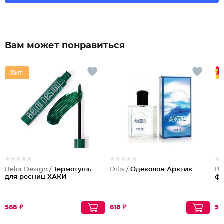
Вам может понравиться
Belor Design /
Термотушь
Dilis /
Одеколон Арктик
Be
для ресниц ХАКИ
фи
568 ₽
618 ₽
57