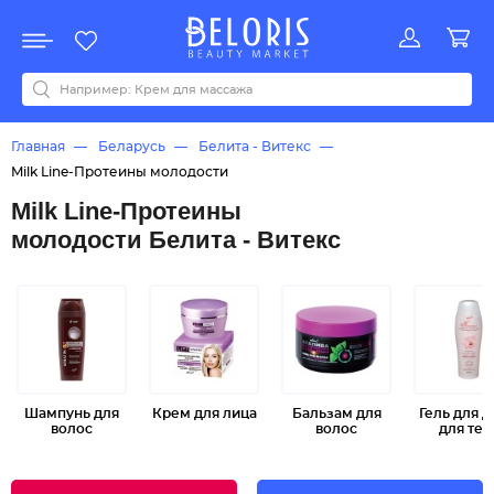
Распродажа
Акции
Новинки
Хит продаж
Все бренды
0-9
A
B
C
D
E
F
G
H
I
J
K
L
M
N
O
P
Q
R
S
T
U
V
W
Y
Z
А
Б
В
Д
З
И
М
О
К
Л
Н
П
Р
С
Т
У
Ф
Ч
Главная
Беларусь
Белита - Витекс
Milk Line-Протеины молодости
Milk Line-Протеины
молодости Белита - Витекс
Шампунь для
Крем для лица
Бальзам для
Гель для 
волос
волос
для тел