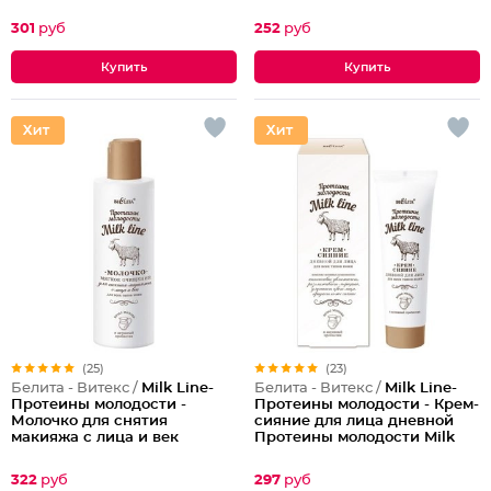
молодости Milk Line
301
руб
252
руб
(25)
(23)
Белита - Витекс /
Milk Line-
Белита - Витекс /
Milk Line-
Протеины молодости -
Протеины молодости - Крем-
Молочко для снятия
сияние для лица дневной
макияжа с лица и век
Протеины молодости Milk
Мягкое очищение Milk Line
Line
322
руб
297
руб