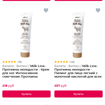
(18)
(48)
Белита - Витекс /
Milk Line-
Белита - Витекс /
Milk Line-
Протеины молодости - Крем
Протеины молодости -
для ног Интенсивное
Пилинг для лица легкий с
смягчение Протеины
молочной кислотой для всех
молодости Milk Line
типов кожи Протеины
молодости Milk Line
218
руб
257
руб