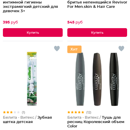
интимной гигиены
бритья непенящийся Revivor
экстрамягкий детский для
For Men.skin & Hair Care
девочек 3+
395
руб
545
руб
(1)
(12)
Белита - Витекс /
Зубная
Белита - Витекс /
Тушь для
щетка детская
ресниц Королевский объем
Color