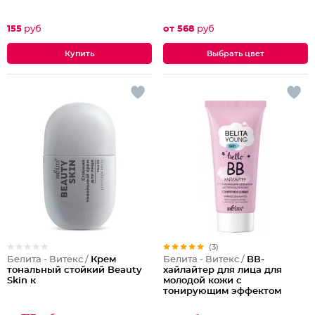
155
руб
от 568
руб
Выбрать цвет
(3)
Белита - Витекс /
Крем
Белита - Витекс /
BВ-
тональный стойкий Beauty
хайлайтер для лица для
Skin к
молодой кожи с
тонирующим эффектом
Безупречное сияние