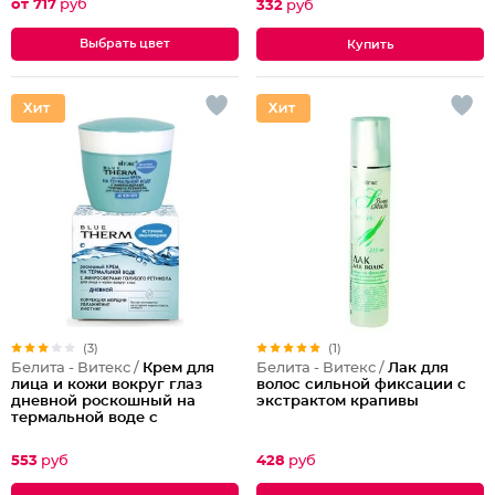
от 717
руб
332
руб
Выбрать цвет
(3)
(1)
Белита - Витекс /
Крем для
Белита - Витекс /
Лак для
лица и кожи вокруг глаз
волос сильной фиксации с
дневной роскошный на
экстрактом крапивы
термальной воде с
микросферами голубого
ретинола Blue Therm
553
руб
428
руб