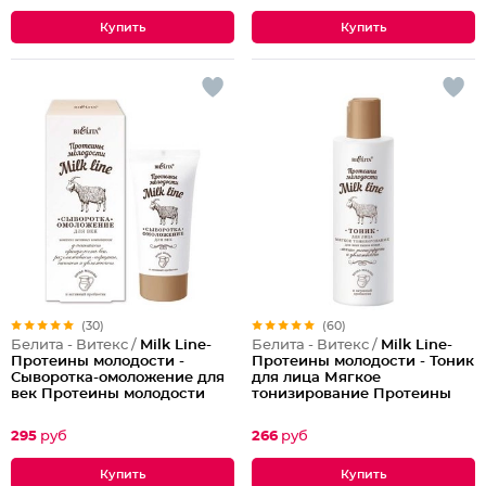
(30)
(60)
Белита - Витекс /
Milk Line-
Белита - Витекс /
Milk Line-
Протеины молодости -
Протеины молодости - Тоник
Сыворотка-омоложение для
для лица Мягкое
век Протеины молодости
тонизирование Протеины
Milk Line
молодости Milk Line
295
руб
266
руб