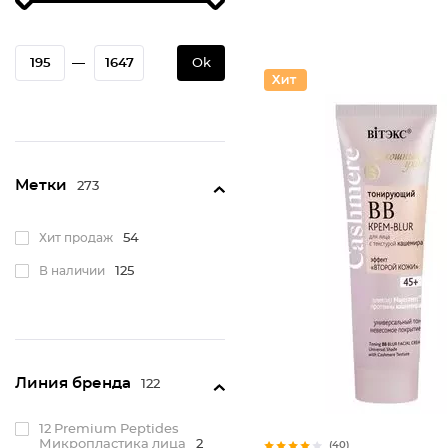
—
Ok
Метки
273
Хит продаж
54
В наличии
125
Линия бренда
122
12 Premium Peptides
Микропластика лица
2
(40)