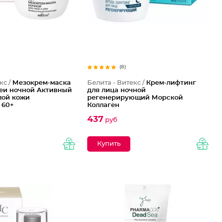
(8)
кс /
Мезокрем-маска
Белита - Витекс /
Крем-лифтинг
шеи ночной Активный
для лица ночной
лой кожи
регенерирующий Морской
 60+
Коллаген
437
руб