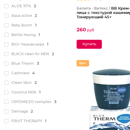
ALOE 97%
2
Белита - Витекс /
ВВ Крем-
лица с текстурой кашеми
Aqua active
2
Тонирующий 45+
Baby Boom
1
260
руб
Belita Young
1
BIO+ Черная икра
1
BLACK clean for MEN
2
Blue Therm
3
Cashmere
4
Clean Skin
2
Coconut Milk
1
CRYOMEZO complex
3
Dermage
2
FRUIT THERAPY
1
Glycol Омоложение