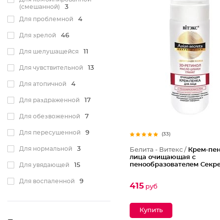
(смешанной)
3
Для проблемной
4
Для зрелой
46
Для шелушащейся
11
Для чувствительной
13
Для атопичной
4
Для раздраженной
17
Для обезвоженной
7
Для пересушенной
9
(33)
Для нормальной
3
Белита - Витекс /
Крем-пен
лица очищающая с
пенообразователем Секр
Для увядающей
15
Для воспаленной
9
415
руб
Для кожи с веснушками
2
Для кожи с куперозом
7