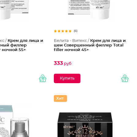
(6)
кс /
Крем для лица и
Белита - Витекс /
Крем для лица и
тный филлер
шеи Совершенный филлер Тotal
er ночной 55+
filler ночной 45+
333
руб