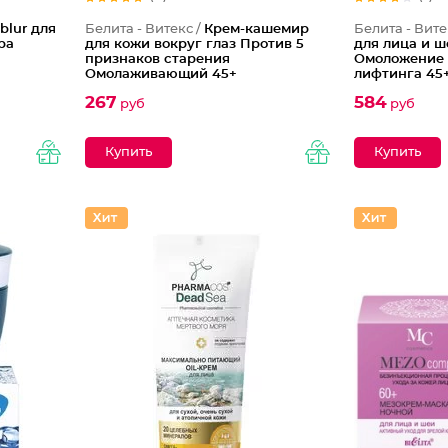
blur для
Белита - Витекс /
Крем-кашемир
Белита - Вите
ра
для кожи вокруг глаз Против 5
для лица и 
признаков старения
Омоложение 
Омолаживающий 45+
лифтинга 45
267
584
руб
руб