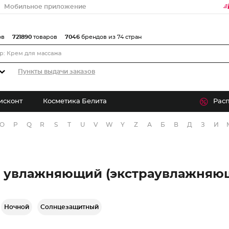
Мобильное приложение
ов
721890
товаров
7046
брендов из 74 стран
Пункты выдачи заказов
исконт
Косметика Белита
Рас
O
P
Q
R
S
T
U
V
W
Y
Z
А
Б
В
Д
З
И
 увлажняющий (экстраувлажняющи
Ночной
Солнцезащитный