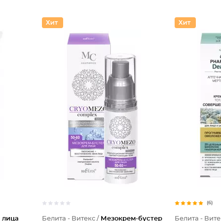
(6)
 лица
Белита - Витекс /
Мезокрем-бустер
Белита - Вите