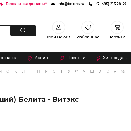
Бесплатная доставка*
info@beloris.ru
+7 (495) 215 28 49
Мой Beloris
Избранное
Корзина
продажа
Акции
Новинки
Хит продаж
М
О
К
Л
Н
П
Р
С
Т
У
Ф
Ч
Ш
Э
Ю
Я
№
й) Белита - Витэкс