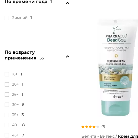
По времени года
1
Для всех типов
38
Для поврежденной
5
Зимний
1
По возрасту
применения
53
16+
1
20+
1
26+
1
30+
6
35+
3
40+
8
(7)
45+
7
Белита - Витекс /
Крем для