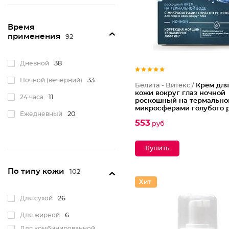
кожи
2
Ideal Whitening
1
Время
Lift Intense
2
применения
92
Lift&Oval
8
Дневной
38
LikeMe Красивая
кожа
3
Ночной (вечерний)
33
LuxCare
2
Белита - Витекс /
Крем для
кожи вокруг глаз ночной
24 часа
11
роскошный на термальной
Mans club
1
микросферами голубого 
Ежедневный
20
Blue Therm
MEZOcomplex
8
553
руб
Milk Line-Протеины
молодости
2
NANOMEZOCOMPLEX
3
Natural milk
2
По типу кожи
102
Для сухой
26
Для жирной
6
Для комбинированной