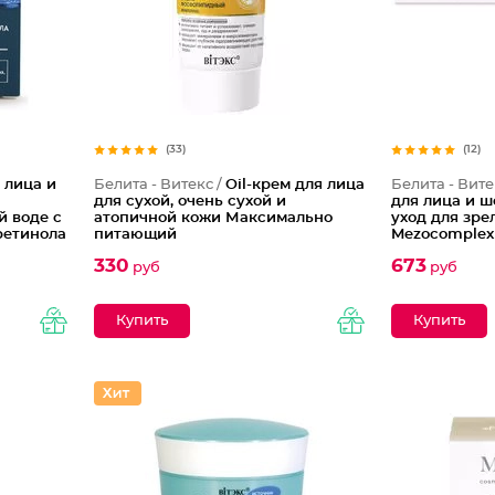
(33)
(12)
 лица и
Белита - Витекс /
Oil-крем для лица
Белита - Вите
для сухой, очень сухой и
для лица и 
 воде с
атопичной кожи Максимально
уход для зре
ретинола
питающий
Mezocomplex
330
673
руб
руб