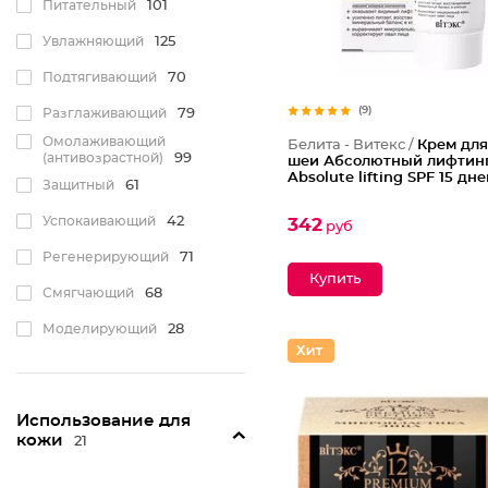
Питательный
101
Увлажняющий
125
Подтягивающий
70
(9)
Разглаживающий
79
Омолаживающий
Белита - Витекс /
Крем для
(антивозрастной)
99
шеи Абсолютный лифтин
Absolute lifting SPF 15 дн
Защитный
61
Успокаивающий
42
342
руб
Регенерирующий
71
Смягчающий
68
Моделирующий
28
Тонизирующий
46
Отшелушивающий
2
Использование для
С эффектом ботокса
6
кожи
21
Замедляющий рост
волос
1