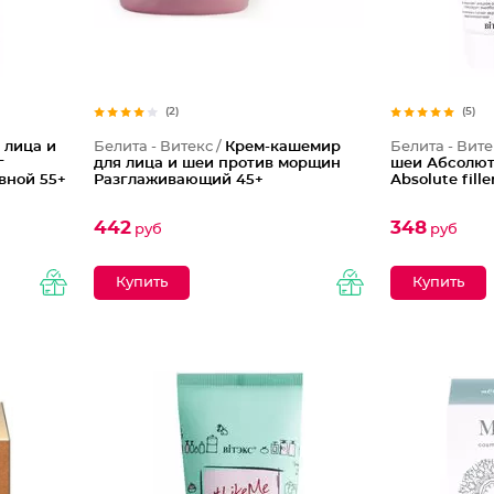
(2)
(5)
 лица и
Белита - Витекс /
Крем-кашемир
Белита - Вите
г
для лица и шеи против морщин
шеи Абсолю
евной 55+
Разглаживающий 45+
Аbsolute fill
442
348
руб
руб