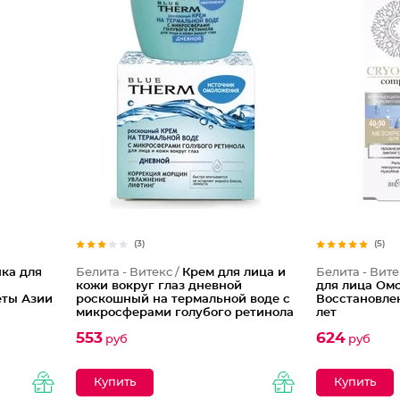
(3)
(5)
ка для
Белита - Витекс /
Крем для лица и
Белита - Вите
кожи вокруг глаз дневной
для лица Ом
еты Азии
роскошный на термальной воде с
Восстановлен
микросферами голубого ретинола
лет
Blue Therm
553
624
руб
руб