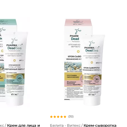
(32)
кс /
Крем для лица и
Белита - Витекс /
Крем-сыворотка