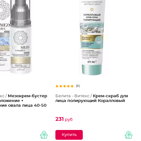
(8)
кс /
Мезокрем-бустер
Белита - Витекс /
Крем-скраб для
оложение +
лица полирующий Коралловый
ие овала лица 40-50
231
руб