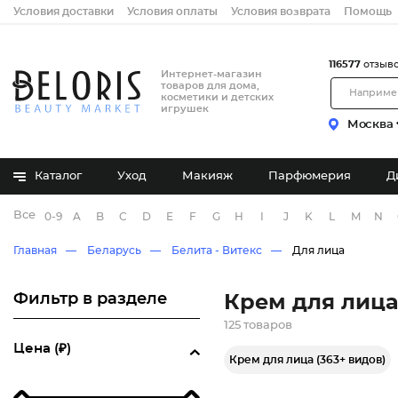
Условия доставки
Условия оплаты
Условия возврата
Помощь
116577
отзыв
Интернет-магазин
товаров для дома,
косметики и детских
игрушек
Москва
Каталог
Уход
Макияж
Парфюмерия
Д
Все бренды
0-9
A
B
C
D
E
F
G
H
I
J
K
L
M
N
Главная
Беларусь
Белита - Витекс
Для лица
Фильтр в разделе
Крем для лица
125 товаров
Цена (₽)
Крем для лица (363+ видов)