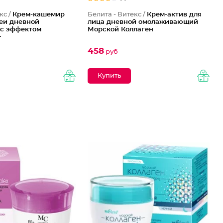
кс /
Крем-кашемир
Белита - Витекс /
Крем-актив для
шеи дневной
лица дневной омолаживающий
с эффектом
Морской Коллаген
+
458
руб