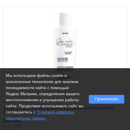
Мы используем файлы cookie и
аналогичные технологии для анализа
посещаемости сайта с помощью
Яндекс.Метрики, определения вашего
Принимаю
местоположения и улучшения работы
Белита - Витекс
сайта. Продолжая использовать сайт, вы
Тонер для лица осветляющий, увлажняющий Skin White
соглашаетесь с
Политикой обработки
Белоснежная Кожа
.
персональных данных
Светлана
14.04.2026