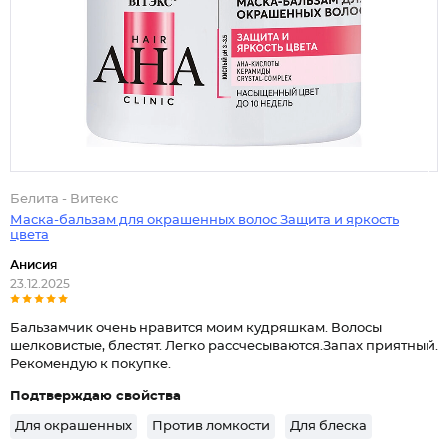
Белита - Витекс
Маска-бальзам для окрашенных волос Защита и яркость
цвета
Анисия
23.12.2025
Бальзамчик очень нравится моим кудряшкам. Волосы
шелковистые, блестят. Легко рассчесываются.Запах приятный.
Рекомендую к покупке.
Подтверждаю свойства
Для окрашенных
Против ломкости
Для блеска