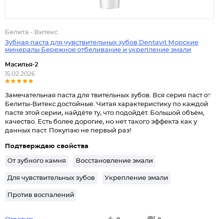
Белита - Витекс
Зубная паста для чувствительных зубов Dentavit Морские
минералы Бережное отбеливание и укрепление эмали
Масилья-2
15.02.2026
Замечательная паста для твительных зубов. Вся серия паст от
Белиты-Витекс достойные. Читая характеристику по каждой
пасте этой серии, найдёте ту, что подойдёт. Большой объём,
качество. Есть более дорогие, но нет такого эффекта как у
данных паст. Покупаю не первый раз!
Подтверждаю свойства
От зубного камня
Восстановление эмали
Для чувствительных зубов
Укрепление эмали
Против воспалений