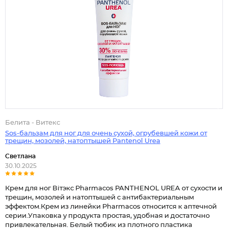
Белита - Витекс
Sos-бальзам для ног для очень сухой, огрубевшей кожи от
трещин, мозолей, натоптышей Pantenol Urea
Светлана
30.10.2025
Крем для ног Вiтэкс Pharmacos PANTHENOL UREA от сухости и
трещин, мозолей и натоптышей с антибактериальным
эффектом.Крем из линейки Pharmacos относится к аптечной
серии.Упаковка у продукта простая, удобная и достаточно
привлекательная. Белый тюбик из плотного пластика