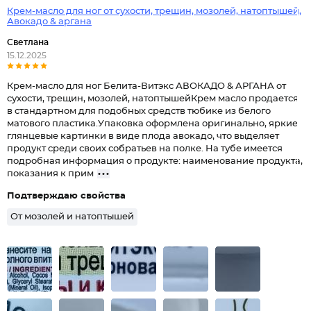
Крем-масло для ног от сухости, трещин, мозолей, натоптышей,
Авокадо & аргана
Светлана
15.12.2025
Крем-масло для ног Белита-Витэкс АВОКАДО & АРГАНА от
сухости, трещин, мозолей, натоптышейКрем масло продается
в стандартном для подобных средств тюбике из белого
матового пластика.Упаковка оформлена оригинально, яркие
глянцевые картинки в виде плода авокадо, что выделяет
продукт среди своих собратьев на полке. На тубе имеется
подробная информация о продукте: наименование продукта,
показания к прим
Подтверждаю свойства
От мозолей и натоптышей