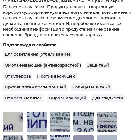
White Белоснежная кожа Дневной SPF25.Крем из серии
Белоснежная кожа . Продукт упакован в картонную
коробочку, оформленную в едином стиле для всей линейки
Белоснежная кожа . Оформление достойное, похоже на
дизайн аптечной косметики. На коробочке имеется вся
необходимая информация о продукте: наименование
средства, бренд-изготовитель, состав, хара
Подтверждаю свойства
Для осветления (отбеливание)
Омолаживающий (антивозрастной)
Защитный
От купероза
Против веснушек
Против пятен после прыщей
Солнцезащитный
От красных пятен
Выравнивающий
Для гладкости