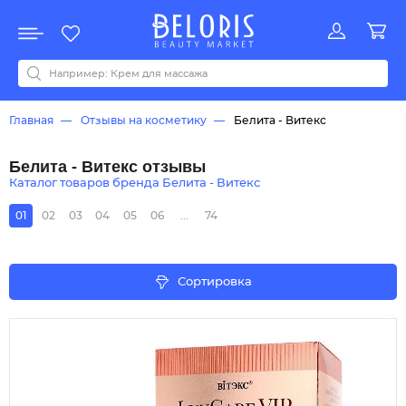
Распродажа
Акции
Новинки
Хит продаж
Все бренды
0-9
A
B
C
D
E
F
G
H
I
J
K
L
M
N
O
P
Q
R
S
T
U
V
W
Y
Z
А
Б
В
Д
З
И
М
О
К
Л
Н
П
Р
С
Т
У
Ф
Ч
Главная
Отзывы на косметику
Белита - Витекс
Белита - Витекс отзывы
Каталог товаров бренда Белита - Витекс
01
02
03
04
05
06
...
74
Сортировка