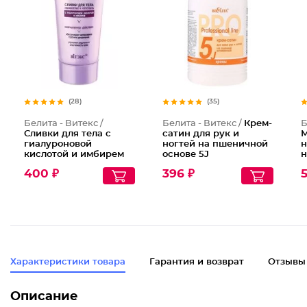
(28)
(35)
Белита - Витекс /
Белита - Витекс /
Крем-
Б
Сливки для тела с
сатин для рук и
М
гиалуроновой
ногтей на пшеничной
н
кислотой и имбирем
основе 5J
н
Увлажнение и
С
400 ₽
396 ₽
упругость
Г
Характеристики товара
Гарантия и возврат
Отзывы
Описание