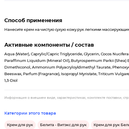
Способ применения
Нанесите крем на чистую сухую кожу рук легкими массирующи
Активные компоненты / состав
Aqua (Water), Caprylic/Capric Triglyceride, Glycerin, Cocos Nucifera 
Paraffinum Liquidum (Mineral Oil), Butyrospermum Parkii (Shea) Bu
Dimethiconol, Ammonium Polyacryloyldimethyl Taurate, Phenoxyet
Beeswax, Parfum (Fragrance), Isopropyl Myristate, Triticum Vulga
1,3-Diol
Информация о внешнем виде, характеристиках, комплекте поставки, стр
Категории этого товара
Крем для рук
Белита - Витэкс для рук
Крем для рук Бели