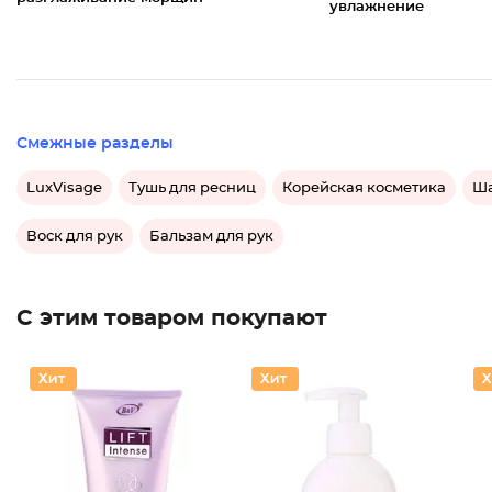
увлажнение
Смежные разделы
LuxVisage
Тушь для ресниц
Корейская косметика
Ша
Воск для рук
Бальзам для рук
С этим товаром покупают