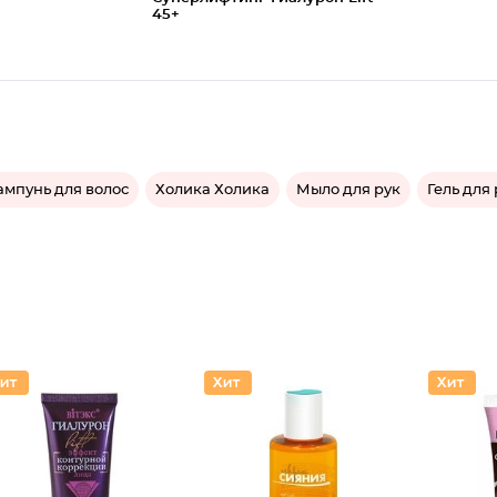
45+
мпунь для волос
Холика Холика
Мыло для рук
Гель для 