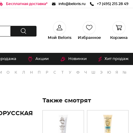
Бесплатная доставка*
info@beloris.ru
+7 (495) 215 28 49
Мой Beloris
Избранное
Корзина
продажа
Акции
Новинки
Хит продаж
М
О
К
Л
Н
П
Р
С
Т
У
Ф
Ч
Ш
Э
Ю
Я
№
Также смотрят
ОРУССКАЯ