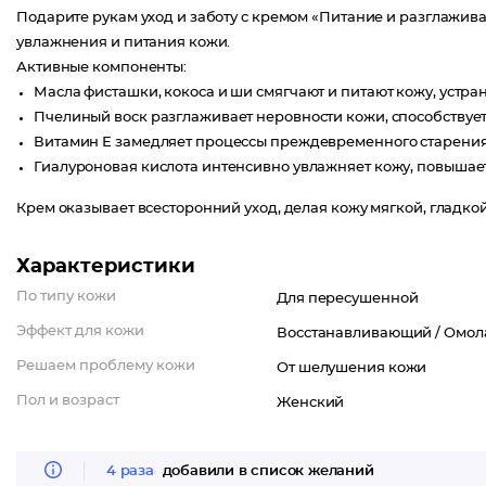
Подарите рукам уход и заботу с кремом «Питание и разглажи
увлажнения и питания кожи.
Активные компоненты:
Масла фисташки, кокоса и ши смягчают и питают кожу, устра
Пчелиный воск разглаживает неровности кожи, способствует
Витамин Е замедляет процессы преждевременного старения 
Гиалуроновая кислота интенсивно увлажняет кожу, повышает 
Крем оказывает всесторонний уход, делая кожу мягкой, гладк
Характеристики
По типу кожи
Для пересушенной
Эффект для кожи
Восстанавливающий /
Омол
Решаем проблему кожи
От шелушения кожи
Пол и возраст
Женский
4 раза
добавили в список желаний