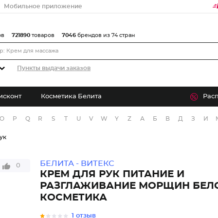
Мобильное приложение
ов
721890
товаров
7046
брендов из 74 стран
Пункты выдачи заказов
исконт
Косметика Белита
Рас
O
P
Q
R
S
T
U
V
W
Y
Z
А
Б
В
Д
З
И
ук
БЕЛИТА - ВИТЕКС
0
КРЕМ ДЛЯ РУК ПИТАНИЕ И
РАЗГЛАЖИВАНИЕ МОРЩИН БЕЛ
КОСМЕТИКА
1 отзыв