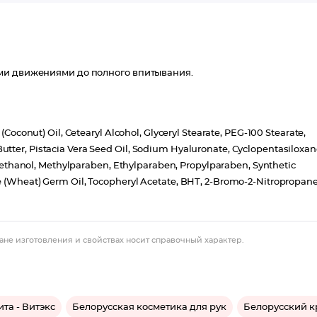
ми движениями до полного впитывания.
(Coconut) Oil, Cetearyl Alcohol, Glyceryl Stearate, PEG-100 Stearate,
tter, Pistacia Vera Seed Oil, Sodium Hyaluronate, Cyclopentasiloxan
hanol, Methylparaben, Ethylparaben, Propylparaben, Synthetic
re (Wheat) Germ Oil, Tocopheryl Acetate, BHT, 2-Bromo-2-Nitropropan
ане изготовления и свойствах носит справочный характер.
та - Витэкс
Белорусская косметика для рук
Белорусский к