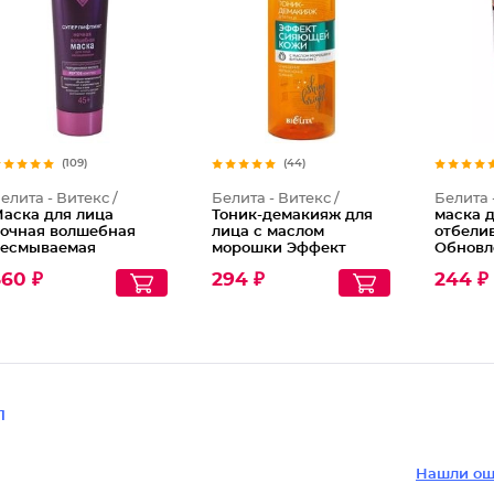
(109)
(44)
елита - Витекс /
Белита - Витекс /
Белита 
аска для лица
Тоник-демакияж для
маска 
очная волшебная
лица с маслом
отбели
есмываемая
морошки Эффект
Обновл
уперлифтинг
сияющей кожи Секрет
560 ₽
294 ₽
244 ₽
иалурон Lift 45+
Сияния
1
Нашли ош