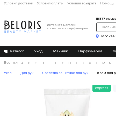
Условия доставки
Условия оплаты
Условия возврата
Помощь
116577
отзыв
Интернет-магазин
косметики и парфюмерии
Москва
Каталог
Уход
Макияж
Парфюмерия
Д
Все бренды
0-9
A
B
C
D
E
F
G
H
I
J
K
L
M
N
Уход
Для рук
Средство защитное для рук
Крем для р
express