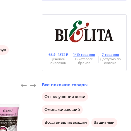
рук
66 ₽ - 1872 ₽
1419 товаров
7 товаров
ценовой
В каталоге
Доступно по
диапазон
бренда
скидке
Все похожие товары
От шелушения кожи
Омолаживающий
Восстанавливающий
Защитный