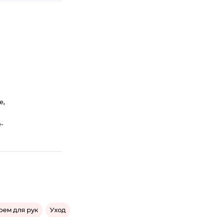
e,
e-
рем для рук
Уход