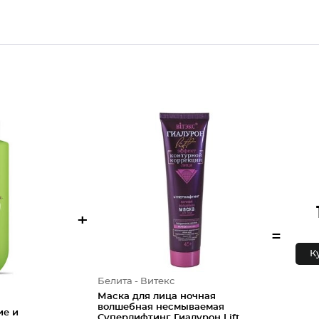
+
=
К
Белита - Витекс
Маска для лица ночная
волшебная несмываемая
ие и
Суперлифтинг Гиалурон Lift