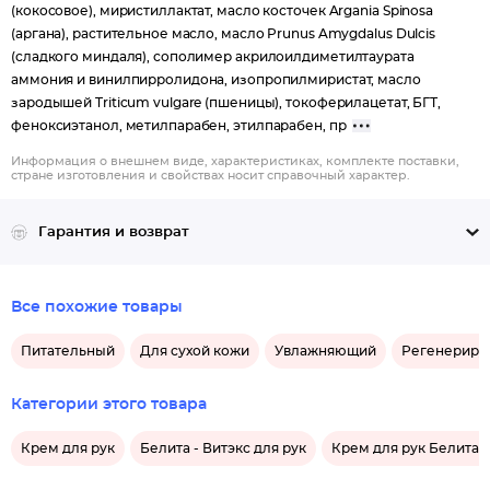
(кокосовое), миристиллактат, масло косточек Argania Spinosa
(аргана), растительное масло, масло Prunus Amygdalus Dulcis
(сладкого миндаля), сополимер акрилоилдиметилтаурата
аммония и винилпирролидона, изопропилмиристат, масло
зародышей Triticum vulgare (пшеницы), токоферилацетат, БГТ,
феноксиэтанол, метилпарабен, этилпарабен, пр
Информация о внешнем виде, характеристиках, комплекте поставки,
стране изготовления и свойствах носит справочный характер.
Гарантия и возврат
Все похожие товары
Питательный
Для сухой кожи
Увлажняющий
Регенерир
Категории этого товара
Крем для рук
Белита - Витэкс для рук
Крем для рук Белита -