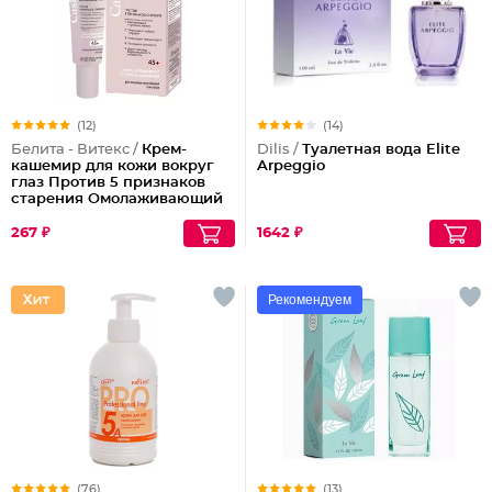
(12)
(14)
Белита - Витекс /
Крем-
Dilis /
Туалетная вода Elite
кашемир для кожи вокруг
Arpeggio
глаз Против 5 признаков
старения Омолаживающий
45+
267 ₽
1642 ₽
Рекомендуем
(76)
(13)