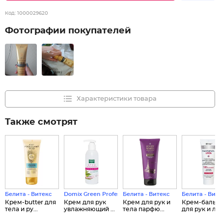
Код:
1000029620
Фотографии покупателей
Характеристики товара
Также смотрят
Белита - Витекс
Domix Green Professional
Белита - Витекс
Белита - Вит
Крем-butter для
Крем для рук
Крем для рук и
Крем-баль
тела и ру...
увлажняющий ...
тела парфю...
для рук и ло.