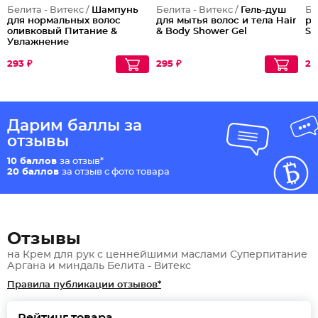
Белита - Витекс /
Шампунь
Белита - Витекс /
Гель-душ
Бе
для нормальных волос
для мытья волос и тела Hair
ру
оливковый Питание &
& Body Shower Gel
So
Увлажнение
293 ₽
295 ₽
25
Дарим баллы за
отзывы
10 баллов
за отзыв*
20 баллов
за отзыв с фото товара
Отзывы
на Крем для рук с ценнейшими маслами Суперпитание
Аргана и миндаль Белита - Витекс
Правила публикации отзывов*