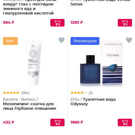
вокруг глаз с пептидом
Sense
змеиного яда и
гиалуроновой кислотой
594 ₽
1393 ₽
Рекомендуем
(384)
(3)
Белита - Витекс /
Dilis /
Туалетная вода
Мезопилинг-скатка для
Odyssey
лица Глубокое очищение
432 ₽
1960 ₽