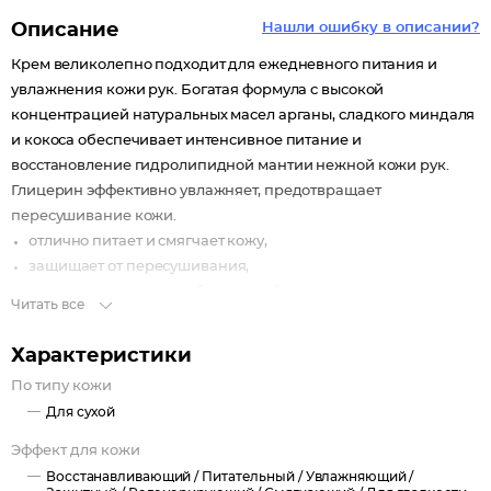
Описание
Нашли ошибку в описании?
Крем великолепно подходит для ежедневного питания и
увлажнения кожи рук. Богатая формула с высокой
концентрацией натуральных масел арганы, сладкого миндаля
и кокоса обеспечивает интенсивное питание и
восстановление гидролипидной мантии нежной кожи рук.
Глицерин эффективно увлажняет, предотвращает
пересушивание кожи.
отлично питает и смягчает кожу,
защищает от пересушивания,
делает кожу рук мягкой и гладкой, а ногти ухоженными и
Читать все
крепкими.
Характеристики
Крем образует на коже невидимую дышащую пленку,
создавая эффект «второй кожи», эффективно защищает кожу
По типу кожи
от негативных воздействий окружающей среды. Легко
Для сухой
впитывается, не оставляя ощущения липкости.
Эффект для кожи
Восстанавливающий /
Питательный /
Увлажняющий /