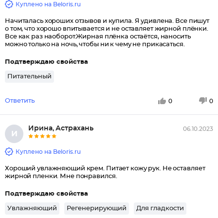
Куплено на Beloris.ru
Начиталась хороших отзывов и купила. Я удивлена. Все пишут
о том, что хорошо впитывается и не оставляет жирной плёнки.
Все как раз наоборот.Жирная плёнка остаётся, наносить
можно только на ночь, чтобы ни к чему не прикасаться.
Подтверждаю свойства
Питательный
Ответить
0
0
Ирина, Астрахань
06.10.2023
И
Куплено на Beloris.ru
Хороший увлажняющий крем. Питает кожу рук. Не оставляет
жирной пленки. Мне понравился.
Подтверждаю свойства
Увлажняющий
Регенерирующий
Для гладкости