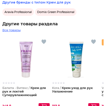
Другие бренды с типом Крем для рук
Aravia Professional
Domix Green Professional
Другие товары раздела
Все товары
Белита - Витекс /
Крем для
Kora /
Крем-уход для рук
Vi
рук и локтей
Увлажнение
ув
Суперувлажняющий
cr