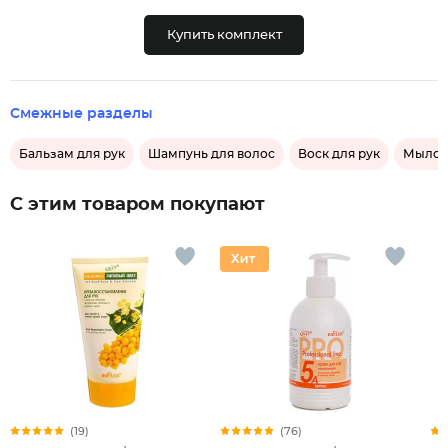
Купить комплект
Смежные разделы
Бальзам для рук
Шампунь для волос
Воск для рук
Мыло д
С этим товаром покупают
(19)
(76)