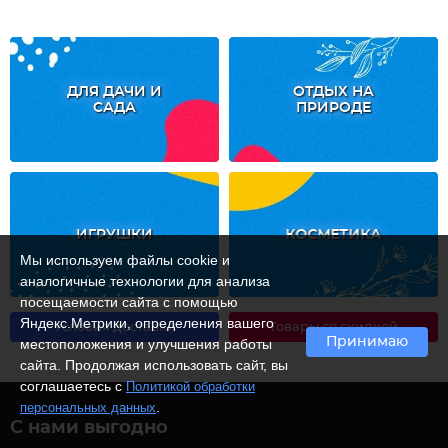
ДЛЯ ДАЧИ И
ОТДЫХ НА
САДА
ПРИРОДЕ
ИГРУШКИ
КОСМЕТИКА
Мы используем файлы cookie и
аналогичные технологии для анализа
посещаемости сайта с помощью
Яндекс.Метрики, определения вашего
Условия доставки
Товары со скидкой
Принимаю
местоположения и улучшения работы
сайта. Продолжая использовать сайт, вы
соглашаетесь с
Политикой обработки
.
персональных данных
С нами выгодно