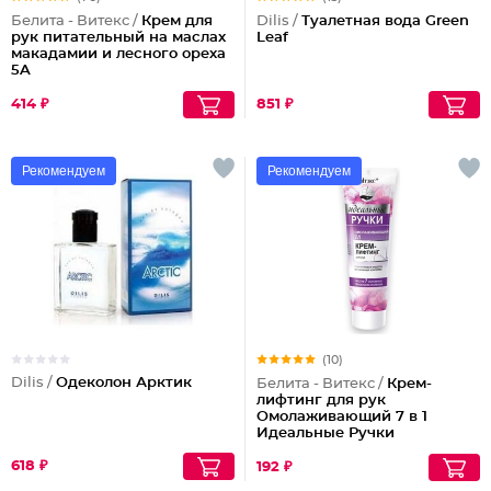
Белита - Витекс /
Крем для
Dilis /
Туалетная вода Green
рук питательный на маслах
Leaf
макадамии и лесного ореха
5A
414 ₽
851 ₽
Рекомендуем
Рекомендуем
(10)
Dilis /
Одеколон Арктик
Белита - Витекс /
Крем-
лифтинг для рук
Омолаживающий 7 в 1
Идеальные Ручки
618 ₽
192 ₽