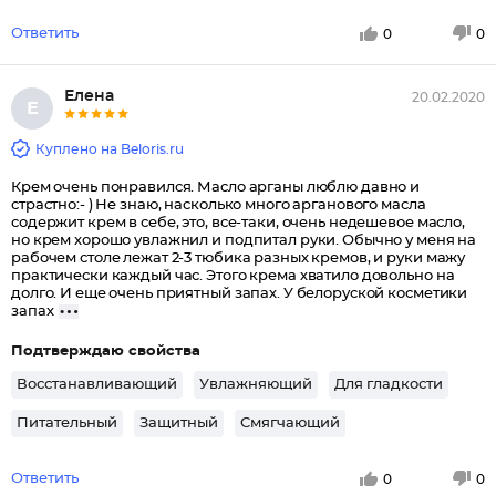
Ответить
0
0
Елена
20.02.2020
Е
Куплено на Beloris.ru
Крем очень понравился. Масло арганы люблю давно и
страстно:- ) Не знаю, насколько много арганового масла
содержит крем в себе, это, все-таки, очень недешевое масло,
но крем хорошо увлажнил и подпитал руки. Обычно у меня на
рабочем столе лежат 2-3 тюбика разных кремов, и руки мажу
практически каждый час. Этого крема хватило довольно на
долго. И еще очень приятный запах. У белоруской косметики
запах
Подтверждаю свойства
Восстанавливающий
Увлажняющий
Для гладкости
Питательный
Защитный
Смягчающий
Ответить
0
0