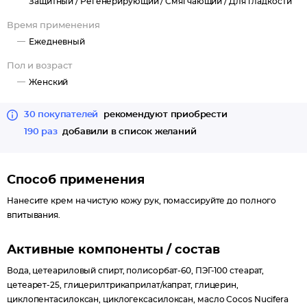
Защитный /
Регенерирующий /
Смягчающий /
Для гладкости
Время применения
Ежедневный
Пол и возраст
Женский
30 покупателей
рекомендуют приобрести
190 раз
добавили в список желаний
Способ применения
Нанесите крем на чистую кожу рук, помассируйте до полного
впитывания.
Активные компоненты / состав
Вода, цетеариловый спирт, полисорбат-60, ПЭГ-100 стеарат,
цетеарет-25, глицерилтрикаприлат/капрат, глицерин,
циклопентасилоксан, циклогексасилоксан, масло Cocos Nucifera