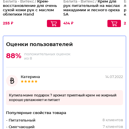
Белита - Витекс /
Крем-
Белита - Витекс /
Крем для
Бе
восстановление для очень
рук питательный на маслах
ли
сухой кожи рук с маслом
макадамии и лесного ореха
ра
облепихи Hand
5A
ко
Regeneration Cream for Dry
and Dry Very Skin
255 ₽
414 ₽
24
Оценки пользователей
положительных оценок
88%
из 8
Катерина
14.07.2022
Купила маме подарок ? аромат приятный крем не жирный
хорошо увлажняет и питает
Популярные свойства товара
8 клиентов
- Питательный
7 клиентов
- Смягчающий