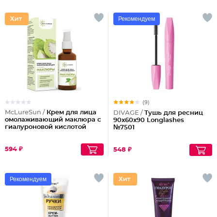
Рекомендуем
(9)
McLureSun /
Крем для лица
DIVAGE /
Тушь для ресниц
омолаживающий маклюра с
90x60x90 Longlashes
гиалуроновой кислотой
№7501
594 ₽
548 ₽
Рекомендуем