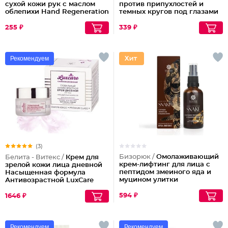
сухой кожи рук с маслом
против припухлостей и
облепихи Hand Regeneration
темных кругов под глазами
Cream for Dry and Dry Very
Секрет Сияния
Skin
255 ₽
339 ₽
Рекомендуем
(3)
Бизорюк /
Омолаживающий
Белита - Витекс /
Крем для
крем-лифтинг для лица с
зрелой кожи лица дневной
пептидом змеиного яда и
Насыщенная формула
муцином улитки
Антивозрастной LuxCare
45+
594 ₽
1646 ₽
Рекомендуем
Рекомендуем