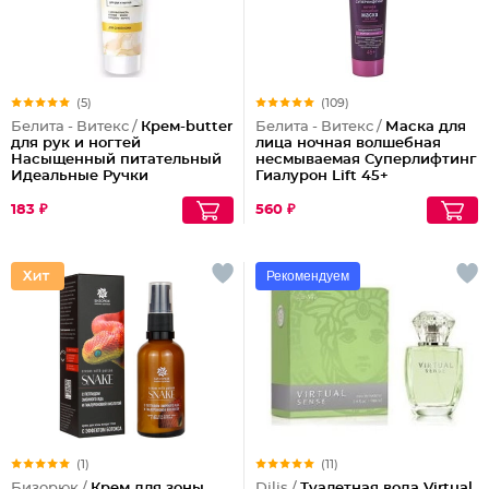
(5)
(109)
Белита - Витекс /
Крем-butter
Белита - Витекс /
Маска для
для рук и ногтей
лица ночная волшебная
Насыщенный питательный
несмываемая Суперлифтинг
Идеальные Ручки
Гиалурон Lift 45+
183 ₽
560 ₽
Рекомендуем
(1)
(11)
Бизорюк /
Крем для зоны
Dilis /
Туалетная вода Virtual