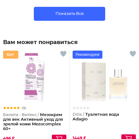
Показать Все
Вам может понравиться
Рекомендуем
(9)
Dilis /
Туалетная вода
Белита - Витекс /
Мезокрем
Adagio
для век Активный уход для
зрелой кожи Mezocomplex
60+
1449 ₽
496 ₽