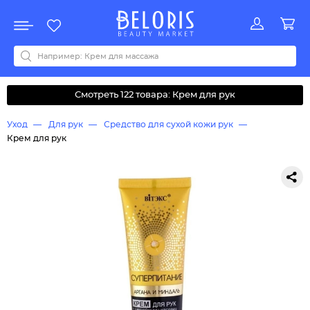
Распродажа
Акции
Новинки
Хит продаж
Все бренды
0-9
A
B
C
D
E
F
G
H
I
J
K
L
M
N
O
P
Q
R
S
T
U
V
W
Y
Z
А
Б
В
Д
З
И
М
О
К
Л
Н
П
Р
С
Т
У
Ф
Ч
Смотреть 122 товара: Крем для рук
Уход
Для рук
Средство для сухой кожи рук
Крем для рук