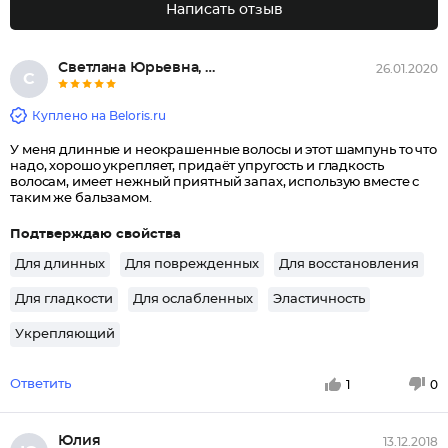
Написать отзыв
Светлана Юрьевна, Москва
26.01.2020
С
Куплено на Beloris.ru
У меня длинные и неокрашенные волосы и этот шампунь то что
надо, хорошо укрепляет, придаёт упругость и гладкость
волосам, имеет нежный приятный запах, использую вместе с
таким же бальзамом.
Подтверждаю свойства
Для длинных
Для поврежденных
Для восстановления
Для гладкости
Для ослабленных
Эластичность
Укрепляющий
Ответить
1
0
Юлия
13.12.2018