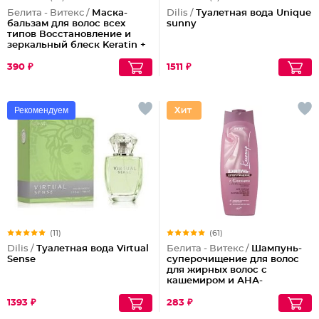
Белита - Витекс /
Маска-
Dilis /
Туалетная вода Unique
бальзам для волос всех
sunny
типов Восстановление и
зеркальный блеск Keratin +
Жидкий шелк
390 ₽
1511 ₽
Рекомендуем
(11)
(61)
Dilis /
Туалетная вода Virtual
Белита - Витекс /
Шампунь-
Sense
суперочищение для волос
для жирных волос с
кашемиром и АНА-
фруктовыми кислотами
1393 ₽
283 ₽