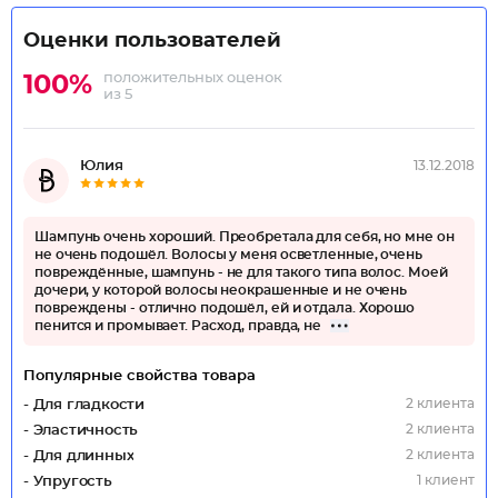
Оценки пользователей
положительных оценок
100%
из 5
Юлия
13.12.2018
Шампунь очень хороший. Преобретала для себя, но мне он
не очень подошёл. Волосы у меня осветленные, очень
повреждённые, шампунь - не для такого типа волос. Моей
дочери, у которой волосы неокрашенные и не очень
повреждены - отлично подошёл, ей и отдала. Хорошо
пенится и промывает. Расход, правда, не
Популярные свойства товара
2 клиента
- Для гладкости
2 клиента
- Эластичность
2 клиента
- Для длинных
1 клиент
- Упругость