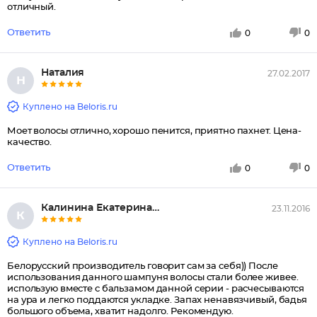
отличный.
Ответить
0
0
Наталия
27.02.2017
Н
Куплено на Beloris.ru
Моет волосы отлично, хорошо пенится, приятно пахнет. Цена-
качество.
Ответить
0
0
Калинина Екатерина Анатольевна
23.11.2016
К
Куплено на Beloris.ru
Белорусский производитель говорит сам за себя)) После
использования данного шампуня волосы стали более живее.
использую вместе с бальзамом данной серии - расчесываются
на ура и легко поддаются укладке. Запах ненавязчивый, бадья
большого объема, хватит надолго. Рекомендую.