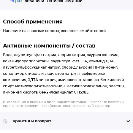
91 раз
добавили в список желаний
Способ применения
Нанесите на влажные волосы, вспеньте, смойте водой.
Активные компоненты / состав
Вода, лауретсульфат натрия, хлорид натрия, лаурилглюкозид,
кокамидопропилбетаин, лаурилсульфат ТЭА, кокамид ДЭА,
лауретсульфосукцинат натрия, хлорид лауроил ПГ-тримония,
сополимер стирола и акрилатов натрия, парфюмерная
композиция, ЭДТА динатрия, аминокислоты шелка, бензиловый
спирт, метилхлоризотиазолинон, метилизотиазолинон, эластин,
лимонная кислота, бензилсалицилат, CI 15985.
Информация о внешнем виде, характеристиках, комплекте поставки,
стране изготовления и свойствах носит справочный характер.
Гарантия и возврат