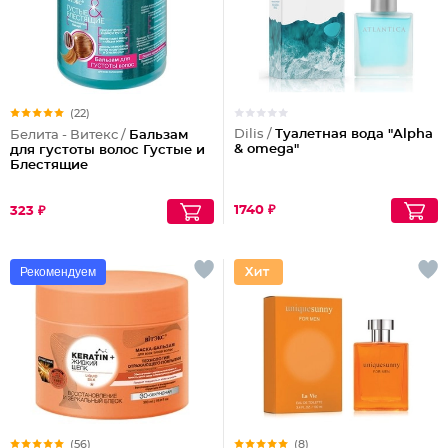
(22)
Dilis /
Туалетная вода "Alpha
Белита - Витекс /
Бальзам
& omega"
для густоты волос Густые и
Блестящие
1740 ₽
323 ₽
Рекомендуем
(56)
(8)