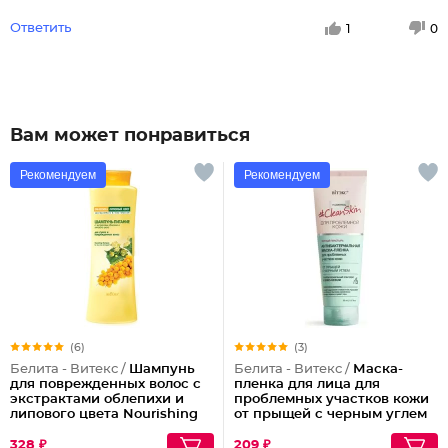
Ответить
1
0
Вам может понравиться
Рекомендуем
Рекомендуем
(6)
(3)
Белита - Витекс /
Шампунь
Белита - Витекс /
Маска-
для поврежденных волос с
пленка для лица для
экстрактами облепихи и
проблемных участков кожи
липового цвета Nourishing
от прыщей с черным углем
Shampoo for Dry and
Антибактериальная
Damaged Hair
328 ₽
209 ₽