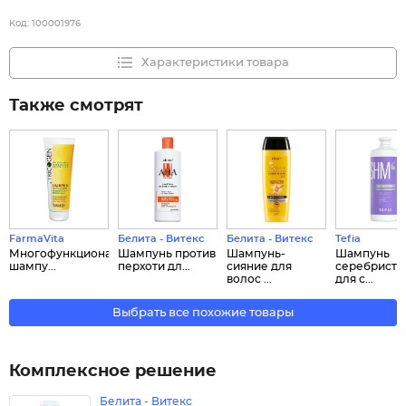
Код:
100001976
Характеристики товара
Также смотрят
FarmaVita
Белита - Витекс
Белита - Витекс
Tefia
Многофункциональный
Шампунь против
Шампунь-
Шампунь
шампу...
перхоти дл...
сияние для
серебрист
волос ...
для с...
Выбрать все похожие товары
Комплексное решение
Белита - Витекс