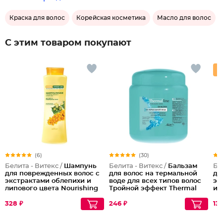
Краска для волос
Корейская косметика
Масло для волос
С этим товаром покупают
(6)
(30)
Белита - Витекс /
Шампунь
Белита - Витекс /
Бальзам
Бе
для поврежденных волос с
для волос на термальной
дл
экстрактами облепихи и
воде для всех типов волос
эф
липового цвета Nourishing
Тройной эффект Thermal
и 
Shampoo for Dry and
Water Balsam All Hair Types,
Damaged Hair
450 мл
328 ₽
246 ₽
13