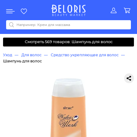
Распродажа
Акции
Новинки
Хит продаж
Все бренды
0-9
A
B
C
D
E
F
G
H
I
J
K
L
M
N
O
P
Q
R
S
T
U
V
W
Y
Z
А
Б
В
Д
З
И
М
О
К
Л
Н
П
Р
С
Т
У
Ф
Ч
Смотреть 569 товаров: Шампунь для волос
Уход
Для волос
Средство укрепляющее для волос
Шампунь для волос