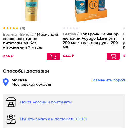
(31)
Festiva /
Подарочный набор
Бе
Белита - Витекс /
Маска для
женский Voyage Шампунь
па
волос всех типов
250 мл + гель для душа 250
ув
питательная без
мл
ро
утяжеления 7 масел
красоты Роскошный
Уход
444 ₽
36
234 ₽
Способы доставки
Москва
Изменить город
Московская область
Почта России и почтоматы
Пункты выдачи и постоматы CDEK