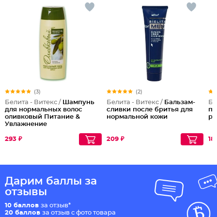
(3)
(2)
Белита - Витекс /
Шампунь
Белита - Витекс /
Бальзам-
Бе
для нормальных волос
сливки после бритья для
пр
оливковый Питание &
нормальной кожи
ро
Увлажнение
293 ₽
209 ₽
18
Дарим баллы за
отзывы
10 баллов
за отзыв*
20 баллов
за отзыв с фото товара