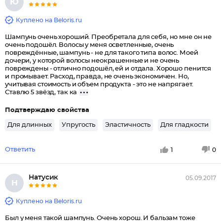
Ю
Куплено на Beloris.ru
Шампунь очень хороший. Преобретала для себя, но мне он не
очень подошёл. Волосы у меня осветленные, очень
повреждённые, шампунь - не для такого типа волос. Моей
дочери, у которой волосы неокрашенные и не очень
повреждены - отлично подошёл, ей и отдала. Хорошо пенится
и промывает. Расход, правда, не очень экономичен. Но,
учитывая стоимость и объем продукта - это не напрягает.
Ставлю 5 звёзд, так ка
Подтверждаю свойства
Для длинных
Упругость
Эластичность
Для гладкости
Ответить
1
0
Натусик
05.09.2017
Н
Куплено на Beloris.ru
Был у меня такой шампунь. Очень хорош. И бальзам тоже