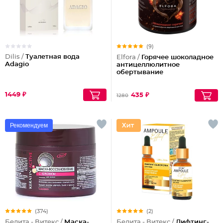
(9)
Dilis /
Туалетная вода
Elfora /
Горячее шоколадное
Adagio
антицеллюлитное
обертывание
1449 ₽
435 ₽
1280
Рекомендуем
(374)
(2)
Белита - Витекс /
Маска-
Белита - Витекс /
Лифтинг-