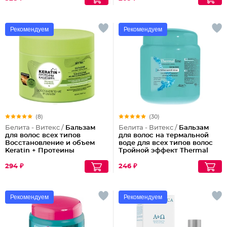
Рекомендуем
Рекомендуем
(8)
(30)
Белита - Витекс /
Бальзам
Белита - Витекс /
Бальзам
для волос всех типов
для волос на термальной
Восстановление и объем
воде для всех типов волос
Keratin + Протеины
Тройной эффект Thermal
кашемира
Water Balsam All Hair Types,
450 мл
294 ₽
246 ₽
Рекомендуем
Рекомендуем