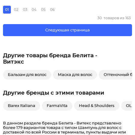
01
02
03
04
05
06
30
товаров из
163
Следующая страница
Другие товары бренда Белита -
Витэкс
Бальзам для волос
Маска для волос
Оттеночный ба
Другие бренды с этими товарами
Barex Italiana
FarmaVita
Head & Shoulders
OLLI
В данном разделе бренда Белита - Витекс представлено
более 179 вариантов товара с типом Шампунь для волос c
доставкой по всей России в терминалы, пункты выдачи или