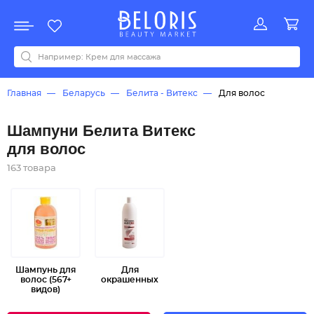
Распродажа
Акции
Новинки
Хит продаж
Все бренды
0-9
A
B
C
D
E
F
G
H
I
J
K
L
M
N
O
P
Q
R
S
T
U
V
W
Y
Z
А
Б
В
Д
З
И
М
О
К
Л
Н
П
Р
С
Т
У
Ф
Ч
Главная
Беларусь
Белита - Витекс
Для волос
Шампуни Белита Витекс
для волос
163 товара
Шампунь для
Для
волос (567+
окрашенных
видов)