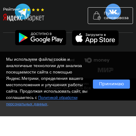
Рейтинг
Пункты
самовывоза
Мы используем файлы cookie и
аналогичные технологии для анализа
посещаемости сайта с помощью
Яндекс.Метрики, определения вашего
Ⓒ Интернет-магазин
Принимаю
местоположения и улучшения работы
Белорис 2012 - 2026 Все
сайта. Продолжая использовать сайт, вы
права защищены
соглашаетесь с
Политикой обработки
.
персональных данных