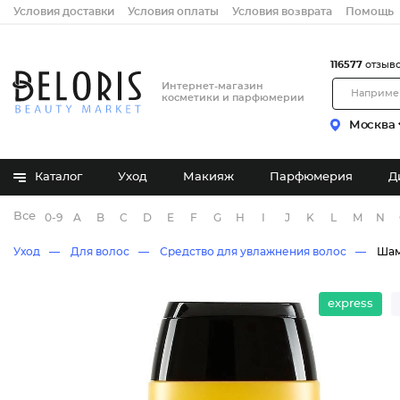
Условия доставки
Условия оплаты
Условия возврата
Помощь
116577
отзыв
Интернет-магазин
косметики и парфюмерии
Москва
Каталог
Уход
Макияж
Парфюмерия
Д
Все бренды
0-9
A
B
C
D
E
F
G
H
I
J
K
L
M
N
Уход
Для волос
Средство для увлажнения волос
Шам
express