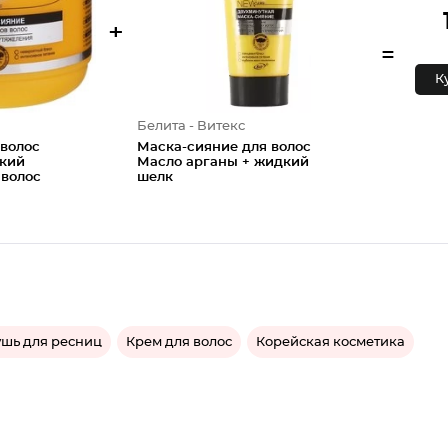
+
=
К
Белита - Витекс
 волос
Маска-сияние для волос
дкий
Масло арганы + жидкий
 волос
шелк
ушь для ресниц
Крем для волос
Корейская косметика