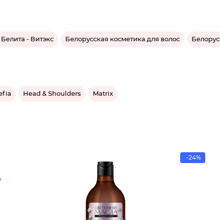
Белита - Витэкс
Белорусская косметика для волос
Белорус
efia
Head & Shoulders
Matrix
-24%