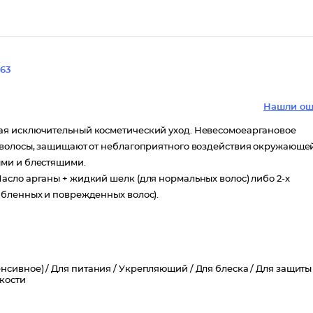
63
Нашли ош
ая исключительный косметический уход. Невесомоеаргановое
 волосы, защищают от неблагоприятного воздействия окружающе
ыми и блестящими.
сло арганы + жидкий шелк (для нормальных волос) либо 2-х
абленных и поврежденных волос).
нсивное) /
Для питания /
Укрепляющий /
Для блеска /
Для защиты
кости