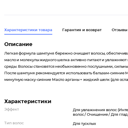
Характеристики товара
Гарантия и возврат
Отзывы
Описание
Легкая формула шампуня бережно очищает волосы, обеспечив
масло и молекулы жидкого шелка активно питают и увлажняют
среды. Волосы становятся необыкновенно послушными, сильн
После шампуня рекомендуется использовать бальзам-сияние Ма
минутную маску-сияние Масло арганы + жидкий шелк (для осл
Характеристики
Эффект
Для увлажнения волос (Инте
волос /
Очищение /
Для глад
Тип волос
Для тусклых