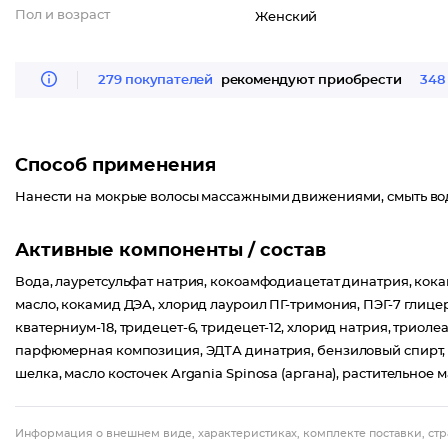
Пол и возраст
Женский
279 покупателей
рекомендуют приобрести
348
Способ применения
Нанести на мокрые волосы массажными движениями, смыть во
Активные компоненты / состав
Вода, лауретсульфат натрия, кокоамфодиацетат динатрия, ко
масло, кокамид ДЭА, хлорид лауроил ПГ-тримония, ПЭГ-7 глиц
кватерниум-18, тридецет-6, тридецет-12, хлорид натрия, триоле
парфюмерная композиция, ЭДТА динатрия, бензиловый спирт,
шелка, масло косточек Argania Spinosa (аргана), растительное м
Информация о внешнем виде, характеристиках, комплекте поставки, стр