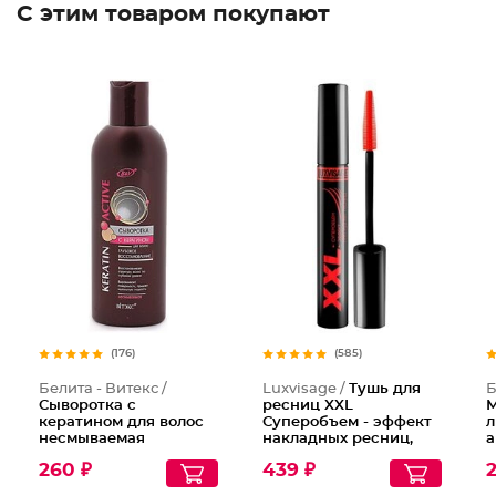
С этим товаром покупают
Тушь дл
(176)
(585)
Белита - Витекс /
Luxvisage /
Тушь для
Б
Сыворотка с
ресниц XXL
М
кератином для волос
Суперобъем - эффект
л
несмываемая
накладных ресниц,
а
Глубокое
Тон Черный
г
260 ₽
439 ₽
2
восстановление