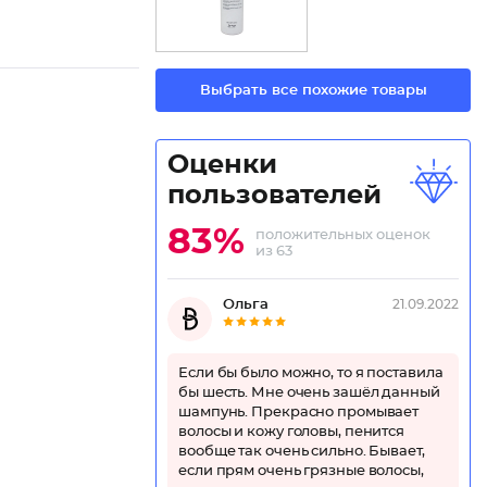
Выбрать все похожие товары
Оценки
пользователей
83%
положительных оценок
из 63
Ольга
21.09.2022
Если бы было можно, то я поставила
бы шесть. Мне очень зашёл данный
шампунь. Прекрасно промывает
волосы и кожу головы, пенится
вообще так очень сильно. Бывает,
если прям очень грязные волосы,