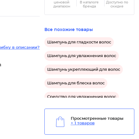
ценовой
В каталоге
Доступно по
диапазон
бренда
скидке
Все похожие товары
Шампунь для гладкости волос
ибку в описании?
Шампунь для увлажнения волос
й
Шампунь укрепляющий для волос
Шампунь для блеска волос
Средство для увлажнения волос
Средство для блеска волос
Просмотренные товары
+ 1 товаров
Средство для очищения волос
Средство укрепляющее для волос