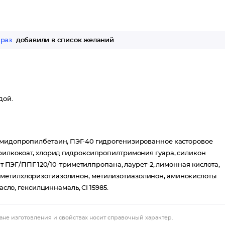
 раз
добавили в список желаний
дой.
камидопропилбетаин, ПЭГ-40 гидрогенизированное касторовое
ерилкокоат, хлорид гидроксипропилтримония гуара, силикон
ат ПЭГ/ППГ-120/10-триметилпропана, лаурет-2, лимонная кислота,
 метилхлоризотиазолинон, метилизотиазолинон, аминокислоты
асло, гексилциннамаль, CI 15985.
ане изготовления и свойствах носит справочный характер.