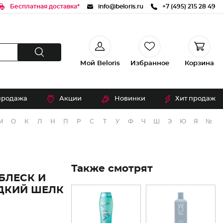
Бесплатная доставка*
info@beloris.ru
+7 (495) 215 28 49
Мой Beloris
Избранное
Корзина
продажа
Акции
Новинки
Хит продаж
М
О
К
Л
Н
П
Р
С
Т
У
Ф
Ч
Ш
Э
Ю
Я
№
Также смотрят
БЛЕСК И
ДКИЙ ШЕЛК