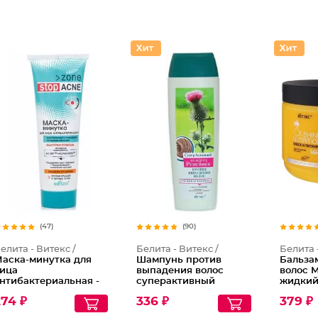
(47)
(90)
елита - Витекс /
Белита - Витекс /
Белита 
аска-минутка для
Шампунь против
Бальза
ица
выпадения волос
волос 
нтибактериальная -
суперактивный
жидкий
лубокое очищение
Репейник
типов 
74 ₽
336 ₽
379 ₽