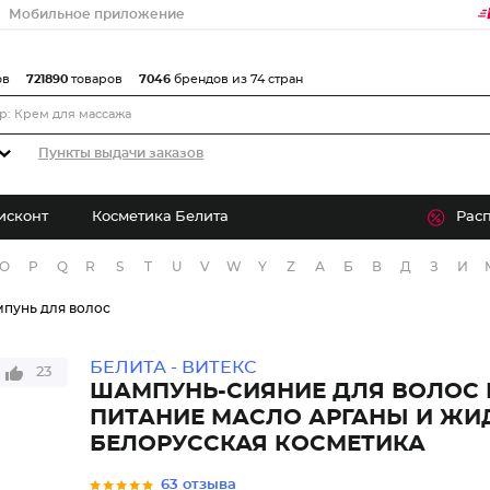
Мобильное приложение
ов
721890
товаров
7046
брендов из 74 стран
Пункты выдачи заказов
исконт
Косметика Белита
Рас
O
P
Q
R
S
T
U
V
W
Y
Z
А
Б
В
Д
З
И
пунь для волос
БЕЛИТА - ВИТЕКС
23
ШАМПУНЬ-СИЯНИЕ ДЛЯ ВОЛОС 
ПИТАНИЕ МАСЛО АРГАНЫ И ЖИ
БЕЛОРУССКАЯ КОСМЕТИКА
63 отзыва