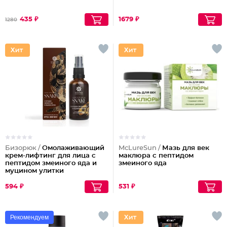
435 ₽
1679 ₽
1280
Бизорюк /
Омолаживающий
McLureSun /
Мазь для век
крем-лифтинг для лица с
маклюра с пептидом
пептидом змеиного яда и
змеиного яда
муцином улитки
594 ₽
531 ₽
Рекомендуем