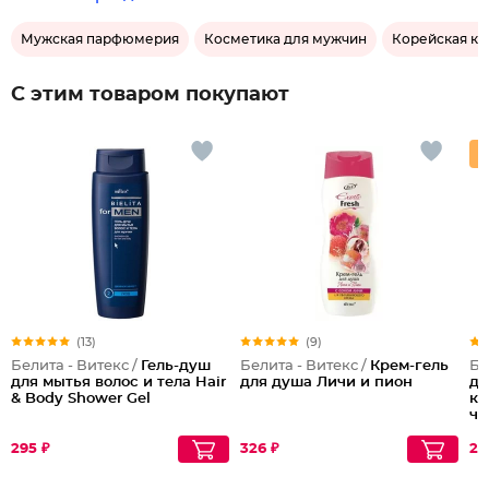
Мужская парфюмерия
Косметика для мужчин
Корейская ко
С этим товаром покупают
(13)
(9)
Белита - Витекс /
Гель-душ
Белита - Витекс /
Крем-гель
Бе
для мытья волос и тела Hair
для душа Личи и пион
дл
& Body Shower Gel
ко
че
295 ₽
326 ₽
28