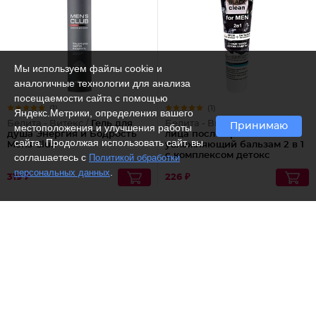
Мы используем файлы cookie и
аналогичные технологии для анализа
посещаемости сайта с помощью
(1)
(1)
Яндекс.Метрики, определения вашего
Белита - Витекс /
Гель для
Белита - Витекс /
Крем для
Принимаю
местоположения и улучшения работы
душа Энергия и Бодрость
лица после бритья +
сайта. Продолжая использовать сайт, вы
Mens Club
увлажняющий бальзам 2 в 1
с комплексом детокс
соглашаетесь с
Политикой обработки
защиты
.
персональных данных
319 ₽
226 ₽