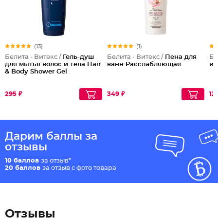
(13)
(1)
Белита - Витекс /
Гель-душ
Белита - Витекс /
Пена для
Бе
для мытья волос и тела Hair
ванн Расслабляющая
и
& Body Shower Gel
295 ₽
349 ₽
12
Дарим баллы за
отзывы
10 баллов
за отзыв*
20 баллов
за отзыв с фото товара
Отзывы