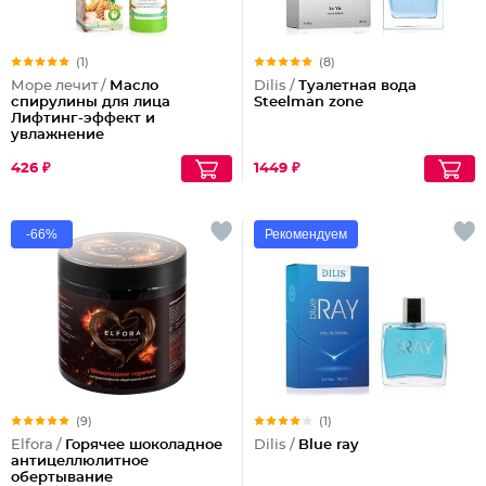
(1)
(8)
Море лечит /
Масло
Dilis /
Туалетная вода
спирулины для лица
Steelman zone
Лифтинг-эффект и
увлажнение
426 ₽
1449 ₽
-66%
Рекомендуем
(9)
(1)
Elfora /
Горячее шоколадное
Dilis /
Blue ray
антицеллюлитное
обертывание