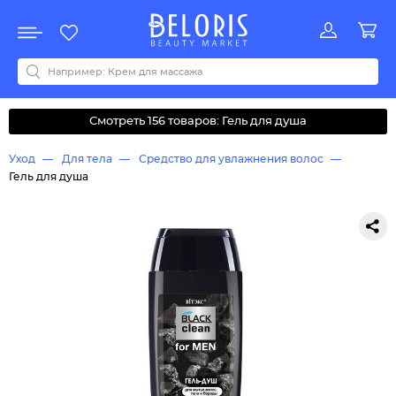
Распродажа
Акции
Новинки
Хит продаж
Все бренды
0-9
A
B
C
D
E
F
G
H
I
J
K
L
M
N
O
P
Q
R
S
T
U
V
W
Y
Z
А
Б
В
Д
З
И
М
О
К
Л
Н
П
Р
С
Т
У
Ф
Ч
Смотреть 156 товаров: Гель для душа
Уход
Для тела
Средство для увлажнения волос
Гель для душа