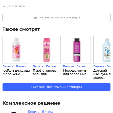
Код:
1000078600
Характеристики товара
Также смотрят
Белита - Витекс
Белита - Витекс
Белита - Витекс
Белита - Вит
IceГель для душа
Парфюмированный
Мезошампунь
Детский
Морожено...
гель для ...
для волос Быс...
шампунь дл
волос...
Выбрать все похожие товары
Комплексное решение
Белита - Витекс