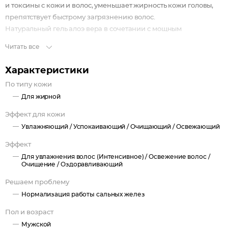
и токсины с кожи и волос, уменьшает жирность кожи головы,
препятствует быстрому загрязнению волос.
Натуральный гель алоэ вера в сочетании с мощным
увлажняющим комплексом насыщает волосы и кожу
Читать все
необходимой влагой, успокаивает, оздоравливает и укрепляет,
заботится о коже головы и волосах, придает им красивый
Характеристики
ухоженный вид
По типу кожи
Результат: длительное ощущение чистоты и свежести.
Для жирной
Подходит для ежедневного использования.
Эффект для кожи
Увлажняющий /
Успокаивающий /
Очищающий /
Освежающий
Эффект
Для увлажнения волос (Интенсивное) /
Освежение волос /
Очищение /
Оздоравливающий
Решаем проблему
Нормализация работы сальных желез
Пол и возраст
Мужской