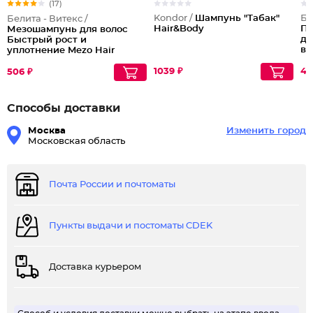
(17)
Kondor /
Шампунь "Табак"
Бе
Белита - Витекс /
Hair&Body
Па
Мезошампунь для волос
дл
Быстрый рост и
во
уплотнение Mezo Hair
Complex
1039 ₽
44
506 ₽
Способы доставки
Москва
Изменить город
Московская область
Почта России и почтоматы
Пункты выдачи и постоматы CDEK
Доставка курьером