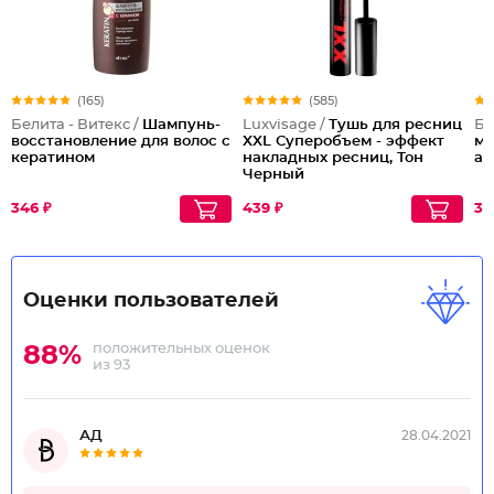
(165)
(585)
Белита - Витекс /
Шампунь-
Luxvisage /
Тушь для ресниц
Бе
восстановление для волос с
XXL Суперобъем - эффект
м
кератином
накладных ресниц, Тон
ан
Черный
346 ₽
439 ₽
33
Оценки пользователей
положительных оценок
88%
из 93
АД
28.04.2021