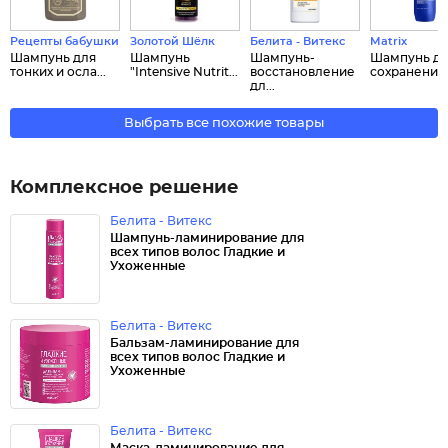
Рецепты бабушки Агафьи
Золотой Шёлк
Белита - Витекс
Matrix
Шампунь для
Шампунь
Шампунь-
Шампунь д
тонких и осла...
"Intensive Nutrit...
восстановление
сохранения ц
дл...
Выбрать все похожие товары
Комплексное решение
Белита - Витекс
Шампунь-ламинирование для
всех типов волос Гладкие и
Ухоженные
Белита - Витекс
Бальзам-ламинирование для
всех типов волос Гладкие и
Ухоженные
Белита - Витекс