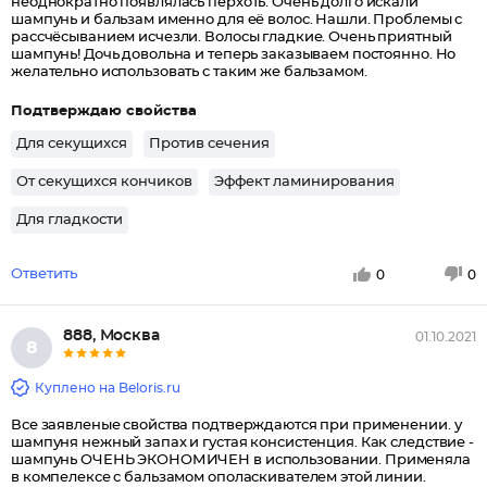
неоднократно появлялась перхоть. Очень долго искали
шампунь и бальзам именно для её волос. Нашли. Проблемы с
рассчёсыванием исчезли. Волосы гладкие. Очень приятный
шампунь! Дочь довольна и теперь заказываем постоянно. Но
желательно использовать с таким же бальзамом.
Подтверждаю свойства
Для секущихся
Против сечения
От секущихся кончиков
Эффект ламинирования
Для гладкости
Ответить
0
0
888, Москва
01.10.2021
8
Куплено на Beloris.ru
Все заявленые свойства подтверждаются при применении. у
шампуня нежный запах и густая консистенция. Как следствие -
шампунь ОЧЕНЬ ЭКОНОМИЧЕН в использовании. Применяла
в компелексе с бальзамом ополаскивателем этой линии.