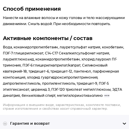
Способ применения
Нанести на влажные волосы и кожу головы и тело массирующими
движениями. Смыть водой. При необходимости повторить.
Активные компоненты / состав
Вода, кокамидопропилбетаин, лауретсульфат натрия, кокобетаин,
ПЭГ-7 глицерилкокоат, С14-С17 Секалкилсульфонат натрия,
лаурилглюкозид, кокамидопропилбетаин, хлорид лауроил ПГ-
тримония, ПЭГ-6 глицерилкаприлат/капрат, Силиконовый
кватерний-18, тридецет-6, тридецет-12, пантенол, парфюмерная
композиция, хлорид гуаргидроксипропилтримония,
дипропиленгликоль, пропиленгликоль, тридецет-9, ПЭГ-5
этилгексаноат, церамид 3, ПЭГ-120 триолеат метилглюкозы, ЭДТА
динатрия, бензиловый спирт, метилхлоризотиазолино
Информация о внешнем виде, характеристиках, комплекте поставки,
стране изготовления и свойствах носит справочный характер.
Гарантия и возврат