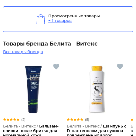
Просмотренные товары
+ 1 товаров
Товары бренда Белита - Витекс
Все товары бренда
(2)
(5)
Белита - Витекс /
Бальзам-
Белита - Витекс /
Шампунь с
Бе
сливки после бритья для
D-пантенолом для сухих и
ко
нормальной кожи
поврежденных волос
жи