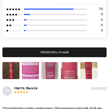
73
9
4
4
3
Написать отзыв
Настя, Выкса
29.09.2022
Н
Пользовалась этим шампунем с бальзамом и маской этой же