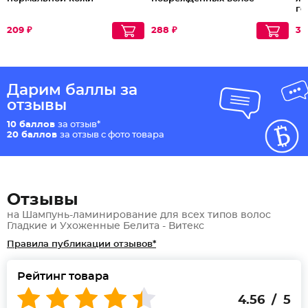
го
ав
де
209 ₽
288 ₽
30
Дарим баллы за
отзывы
10 баллов
за отзыв*
20 баллов
за отзыв с фото товара
Отзывы
на Шампунь-ламинирование для всех типов волос
Гладкие и Ухоженные Белита - Витекс
Правила публикации отзывов*
Рейтинг товара
4.56 / 5