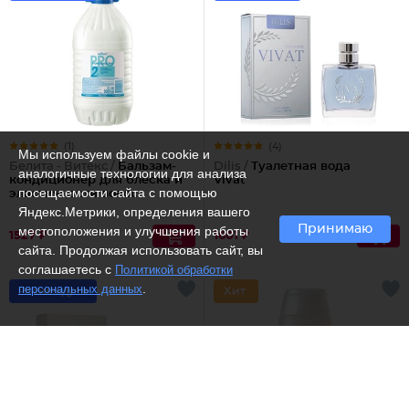
(1)
(4)
Мы используем файлы cookie и
Белита - Витекс /
Бальзам-
Dilis /
Туалетная вода
аналогичные технологии для анализа
кондиционер для блеска и
Vivat
посещаемости сайта с помощью
эластичности волос
Яндекс.Метрики, определения вашего
Принимаю
местоположения и улучшения работы
1527 ₽
1601 ₽
сайта. Продолжая использовать сайт, вы
соглашаетесь с
Политикой обработки
.
персональных данных
Рекомендуем