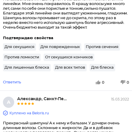
линейки. Мне очень понравилось. Я крашу волосы уже много
лет, сами по себе они пористые и тонкие,сильно пушатся.
Благодаря этой линейке они выглядят ухоженными, гладкими.
Шампунь волосы промывает не до скрипа, по этому раз в
неделю вместо него использую шампунь более агрессивный.
Очень бюджетно выходит за такой эффект.
Подтверждаю свойства
Для секущихся
Для поврежденных
Против сечения
Против ломкости
От секущихся кончиков
Для лишенных блеска
Для всех типов
Для блеска
Ответить
0
0
Александр, Санкт-Петербург
15.03.2022
А
Куплено на Beloris.ru
Прекрасный шампунь! А к нему и бальзам. У дочери очень
длинные волосы. Склонные к жирности. Да и в добавок