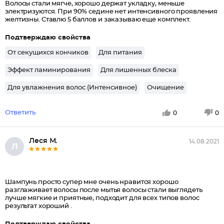
Волосы стали мягче, хорошо держат укладку, меньше
электризуются. При 90% седине нет интенсивного проявления
желтизны. Ставлю 5 баллов и заказываю еще комплект.
Подтверждаю свойства
От секущихся кончиков
Для питания
Эффект ламинирования
Для лишенных блеска
Для увлажнения волос (Интенсивное)
Очищение
Ответить
0
0
Леся М.
14.08.2021
Л
Шампунь просто супер мне очень нравится хорошо
разглаживает волосы после мытья волосы стали выглядеть
лучше мягкие и приятные, подходит для всех типов волос
результат хороший .