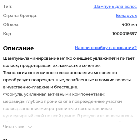
Тип:
Шампунь для волос
Страна бренда:
Беларусь
Объем:
400 мл
Код:
1000018697
Описание
Нашли ошибку в описании?
Шампунь-ламинирование мягко очищает, увлажняет и питает
волосы, предотвращая их ломкость и сечение.
Технология интенсивного восстановления мгновенно
преобразует поврежденные, ослабленные и ломкие волосы
в чувственно-гладкие и блестящие.
Формула, усиленная активными компонентами:
церамиды глубоко проникают в поврежденные участки
волоса, заполняя микротрещины и восстанавливая
кутикулярный слой по всей длине. В результате волосы вновь
обретают силу и прочность, возвращается гладкость и блеск.
Читать все
Д-пантенол утолщает волосы, предотвращает их ломкость
и повреждение, обеспечивает длительное увлажнение