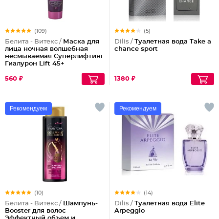
(109)
(5)
Белита - Витекс /
Маска для
Dilis /
Туалетная вода Take a
лица ночная волшебная
chance sport
несмываемая Суперлифтинг
Гиалурон Lift 45+
560 ₽
1380 ₽
Рекомендуем
Рекомендуем
(10)
(14)
Белита - Витекс /
Шампунь-
Dilis /
Туалетная вода Elite
Booster для волос
Arpeggio
Эффектный объем и