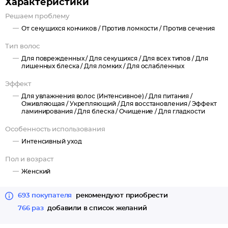
Характеристики
и питание.
Решаем проблему
От секущихся кончиков /
Против ломкости /
Против сечения
Тип волос
Для поврежденных /
Для секущихся /
Для всех типов /
Для
лишенных блеска /
Для ломких /
Для ослабленных
Эффект
Для увлажнения волос (Интенсивное) /
Для питания /
Оживляющая /
Укрепляющий /
Для восстановления /
Эффект
ламинирования /
Для блеска /
Очищение /
Для гладкости
Особенность использования
Интенсивный уход
Пол и возраст
Женский
693 покупателя
рекомендуют приобрести
766 раз
добавили в список желаний