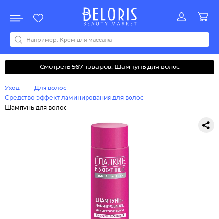
Распродажа
Акции
Новинки
Хит продаж
Все бренды
0-9
A
B
C
D
E
F
G
H
I
J
K
L
M
N
O
P
Q
R
S
T
U
V
W
Y
Z
А
Б
В
Д
З
И
М
О
К
Л
Н
П
Р
С
Т
У
Ф
Ч
Смотреть 567 товаров: Шампунь для волос
Уход
Для волос
Средство эффект ламинирования для волос
Шампунь для волос