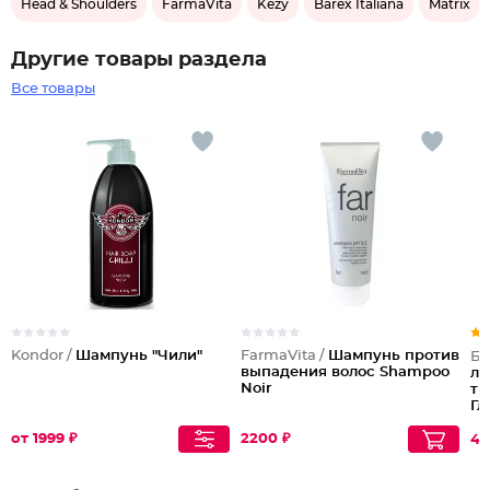
Head & Shoulders
FarmaVita
Kezy
Barex Italiana
Matrix
Другие товары раздела
Все товары
Kondor /
Шампунь "Чили"
FarmaVita /
Шампунь против
Бе
выпадения волос Shampoo
ла
Noir
ти
Гл
от 1999 ₽
2200 ₽
49