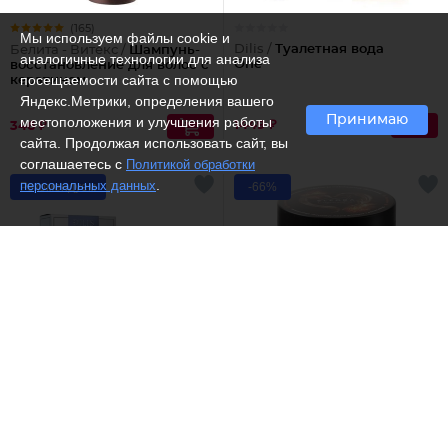
(165)
Мы используем файлы cookie и
Dilis /
Туалетная вода
Белита - Витекс /
Шампунь-
аналогичные технологии для анализа
One
восстановление для волос с
посещаемости сайта с помощью
кератином
Яндекс.Метрики, определения вашего
Принимаю
местоположения и улучшения работы
1449 ₽
346 ₽
сайта. Продолжая использовать сайт, вы
соглашаетесь с
Политикой обработки
.
персональных данных
Рекомендуем
-66%
(4)
(9)
Dilis /
Туалетная вода
Elfora /
Горячее шоколадное
Vivat
антицеллюлитное
обертывание