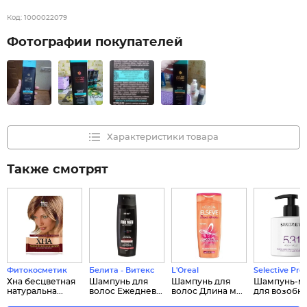
Код:
1000022079
Фотографии покупателей
Характеристики товара
Также смотрят
Фитокосметик
Белита - Витекс
L'Oreal
Selective Pro
Хна бесцветная
Шампунь для
Шампунь для
Шампунь-м
натуральна...
волос Ежеднев...
волос Длина м...
для возобно.