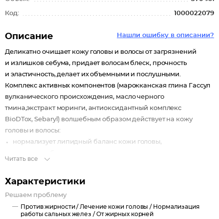
Код:
1000022079
Описание
Нашли ошибку в описании?
Деликатно очищает кожу головы и волосы от загрязнений
и излишков себума, придает волосам блеск, прочность
и эластичность, делает их объемными и послушными.
Комплекс активных компонентов (марокканская глина Гассул
вулканического происхождения, масло черного
тмина,экстракт моринги, антиоксидантный комплекс
BioDTox, Sebaryl) волшебным образом действует на кожу
головы и волосы:
нормализует липидный баланс кожи головы,
снижает избыточную жирность,
Читать все
адсорбирует и выводит токсины,
способствует укреплению волос и восстановлению их
Характеристики
поврежденных участков,
Решаем проблему
придает блеск и сияние,
Против жирности /
Лечение кожи головы /
Нормализация
защищает от негативного воздействия окружающей среды.
работы сальных желез /
От жирных корней