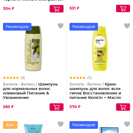
моринги Магия Марокко
531 ₽
304 ₽
Рекомендуем
Рекомендуем
(3)
(7)
Белита - Витекс /
Шампунь
Белита - Витекс /
Крем-
для нормальных волос
шампунь для волос всех
оливковый Питание &
типов Восстановление и
Увлажнение
питание Keratin + Масло
арганы
293 ₽
370 ₽
Рекомендуем