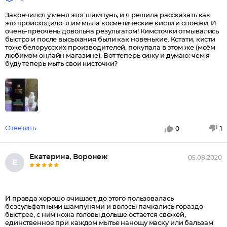
Закончился у меня этот шампунь, и я решила рассказать как
это происходило: я им мыла косметические кисти и спонжи. И
очень-преочень довольна результатом! Кимсточки отмывались
быстро и после высыхания были как новенькие. Кстати, кисти
тоже белорусских производителей, покупала в этом же (моём
любимом онлайн магазине). Вот теперь сижу и думаю: чем я
буду теперь мыть свои кисточки?
Ответить
0
1
Екатерина, Воронеж
05.08.2020
Е
И правда хорошо очищает, до этого пользовалась
безсульфатными шампунями и волосы пачкались гораздо
быстрее, с ним кожа головы дольше остается свежей,
единственное при каждом мытье нанощу маску или бальзам