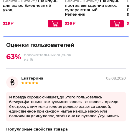
Белита - Витекс /
Шампунь
Белита - Витекс /
Шампунь
Бе
для волос Ежедневный
против выпадения волос
дл
уход
суперактивный
Бе
Репейник
& 
329 ₽
336 ₽
35
Оценки пользователей
положительных оценок
63%
из 16
Екатерина
05.08.2020
И правда хорошо очищает, до этого пользовалась
безсульфатными шампунями и волосы пачкались гораздо
быстрее, с ним кожа головы дольше остается свежей,
единственное при каждом мытье нанощу маску или
бальзам на длину волос, чтобы они не путались/ сушились.
Популярные свойства товара