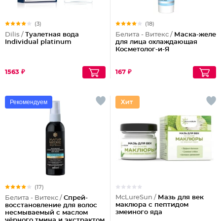
(3)
(18)
Dilis /
Туалетная вода
Белита - Витекс /
Маска-желе
Individual platinum
для лица охлаждающая
Косметолог-и-Я
1563 ₽
167 ₽
Рекомендуем
(17)
McLureSun /
Мазь для век
Белита - Витекс /
Спрей-
маклюра с пептидом
восстановление для волос
змеиного яда
несмываемый с маслом
чёрного тмина и экстрактом