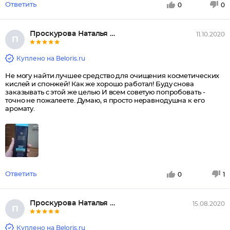
Ответить
0
0
Проскурова Наталья Анатольевна
11.10.2020
П
Куплено на Beloris.ru
Не могу найти лучшее средство для очищения косметических
кислей и спонжей! Как же хорошо работал! Буду снова
заказывать с этой же целью И всем советую попробовать -
точно не пожалеете. Думаю, я просто неравнодушна к его
аромату.
Ответить
0
1
Проскурова Наталья Анатольевна
15.08.2020
П
Куплено на Beloris.ru