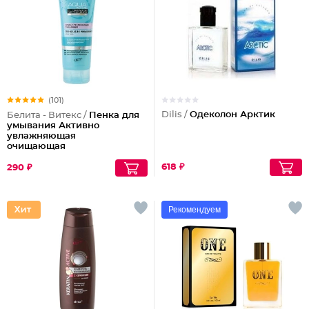
(101)
Dilis /
Одеколон Арктик
Белита - Витекс /
Пенка для
умывания Активно
увлажняющая
очищающая
618 ₽
290 ₽
Рекомендуем