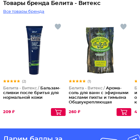
Товары бренда Белита - Витекс
Все товары бренда
(2)
(1)
Белита - Витекс /
Бальзам-
Белита - Витекс /
Арома-
Бе
сливки после бритья для
соль для ванн с эфирными
ин
нормальной кожи
маслами пихты и тимьяна
оч
Общеукрепляющая
ко
209 ₽
260 ₽
44
Дарим баллы за