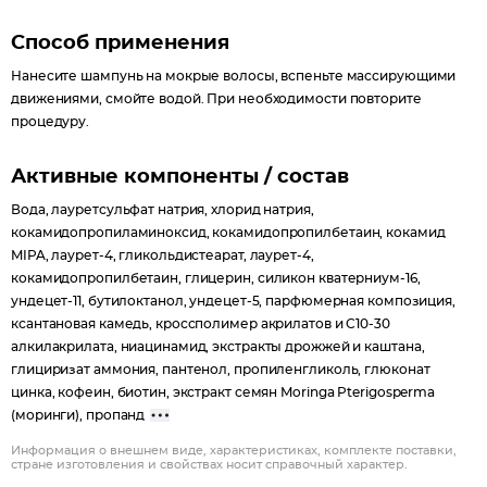
Способ применения
Нанесите шампунь на мокрые волосы, вспеньте массирующими
движениями, смойте водой. При необходимости повторите
процедуру.
Активные компоненты / состав
Вода, лауретсульфат натрия, хлорид натрия,
кокамидопропиламиноксид, кокамидопропилбетаин, кокамид
MIPA, лаурет-4, гликольдистеарат, лаурет-4,
кокамидопропилбетаин, глицерин, силикон кватерниум-16,
ундецет-11, бутилоктанол, ундецет-5, парфюмерная композиция,
ксантановая камедь, кроссполимер акрилатов и C10-30
алкилакрилата, ниацинамид, экстракты дрожжей и каштана,
глициризат аммония, пантенол, пропиленгликоль, глюконат
цинка, кофеин, биотин, экстракт семян Moringa Pterigosperma
(моринги), пропанд
Информация о внешнем виде, характеристиках, комплекте поставки,
стране изготовления и свойствах носит справочный характер.