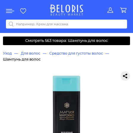
Распродажа
Акции
Новинки
Хит продаж
Все бренды
0-9
A
B
C
D
E
F
G
H
I
J
K
L
M
N
O
P
Q
R
S
T
U
V
W
Y
Z
А
Б
В
Д
З
И
М
О
К
Л
Н
П
Р
С
Т
У
Ф
Ч
Смотреть 563 товара: Шампунь для волос
Уход
Для волос
Средство для густоты волос
Шампунь для волос