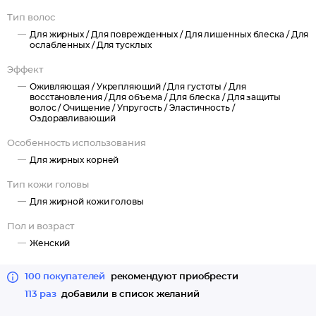
Внимание! Дизайн упаковки в ассортименте, зависит от
Тип волос
наличия на складе.
Для жирных /
Для поврежденных /
Для лишенных блеска /
Для
ослабленных /
Для тусклых
Эффект
Оживляющая /
Укрепляющий /
Для густоты /
Для
восстановления /
Для объема /
Для блеска /
Для защиты
волос /
Очищение /
Упругость /
Эластичность /
Оздоравливающий
Особенность использования
Для жирных корней
Тип кожи головы
Для жирной кожи головы
Пол и возраст
Женский
100 покупателей
рекомендуют приобрести
113 раз
добавили в список желаний