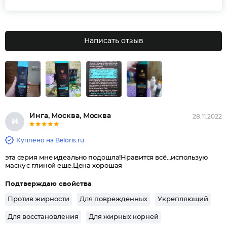
Написать отзыв
Инга, Москва, Москва
28.11.2022
И
Куплено на Beloris.ru
эта серия мне идеально подошла!Нравится всё...использую
маску с глиной еще.Цена хорошая
Подтверждаю свойства
Против жирности
Для поврежденных
Укрепляющий
Для восстановления
Для жирных корней