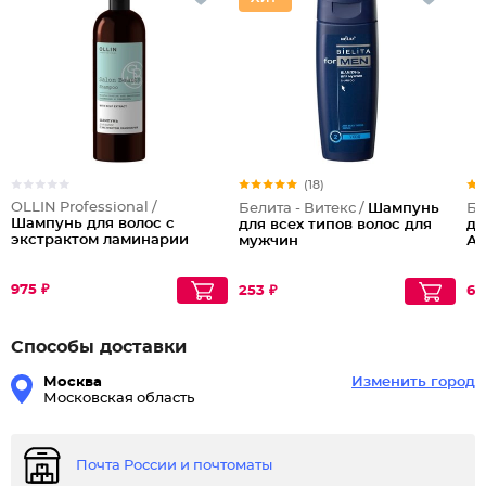
(18)
OLLIN Professional /
Белита - Витекс /
Шампунь
Бе
Шампунь для волос с
для всех типов волос для
дл
экстрактом ламинарии
мужчин
Ал
975 ₽
253 ₽
62
Способы доставки
Москва
Изменить город
Московская область
Почта России и почтоматы