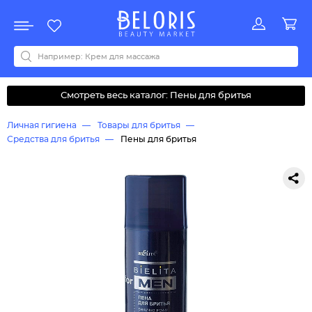
Распродажа
Акции
Новинки
Хит продаж
Все бренды
0-9
A
B
C
D
E
F
G
H
I
J
K
L
M
N
O
P
Q
R
S
T
U
V
W
Y
Z
А
Б
В
Д
З
И
М
О
К
Л
Н
П
Р
С
Т
У
Ф
Ч
Смотреть весь каталог: Пены для бритья
Личная гигиена
Товары для бритья
Средства для бритья
Пены для бритья