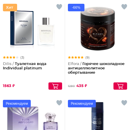
-66%
(3)
(9)
Dilis /
Туалетная вода
Elfora /
Горячее шоколадное
Individual platinum
антицеллюлитное
обертывание
1563 ₽
435 ₽
1280
Рекомендуем
Рекомендуем