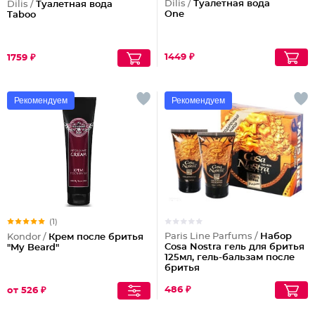
Dilis /
Туалетная вода
Dilis /
Туалетная вода
One
Taboo
1449 ₽
1759 ₽
Рекомендуем
Рекомендуем
(1)
Paris Line Parfums /
Набор
Kondor /
Крем после бритья
Cosa Nostra гель для бритья
"My Beard"
125мл, гель-бальзам после
бритья
486 ₽
от 526 ₽