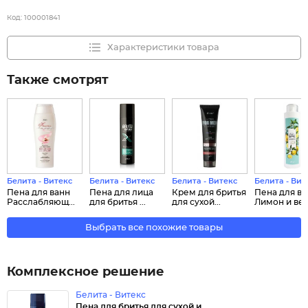
Код:
100001841
Характеристики товара
Также смотрят
Белита - Витекс
Белита - Витекс
Белита - Витекс
Белита - Вит
Пена для ванн
Пена для лица
Крем для бритья
Пена для ва
Расслабляющ...
для бритья ...
для сухой...
Лимон и вер.
Выбрать все похожие товары
Комплексное решение
Белита - Витекс
Пена для бритья для сухой и