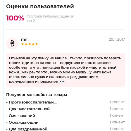
Оценки пользователей
положительных оценок
100%
из 2
mili
29.11.2017
Отзывов на эту пенку не нашла ...так что, пришлось поверить
производителю на слово ... подкупило очень описание ...
особенно то что , пенка для бритья сухой и чувстительной
кожи... как раз то что , нужно моему мужу... у него кожа
очень сильно сухая и склонная к раздражением,
шелушением и покраснен
Популярные свойства товара
1 клиент
- Противовоспалительный
1 клиент
- Для чувствительной
1 клиент
- Смягчающий
1 клиент
- Охлаждающий
1 клиент
- Для раздраженной