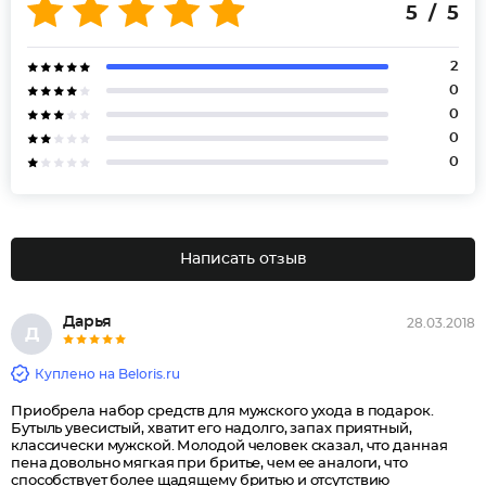
5 / 5
2
0
0
0
0
Написать отзыв
Дарья
28.03.2018
Д
Куплено на Beloris.ru
Приобрела набор средств для мужского ухода в подарок.
Бутыль увесистый, хватит его надолго, запах приятный,
классически мужской. Молодой человек сказал, что данная
пена довольно мягкая при бритье, чем ее аналоги, что
способствует более щадящему бритью и отсутствию