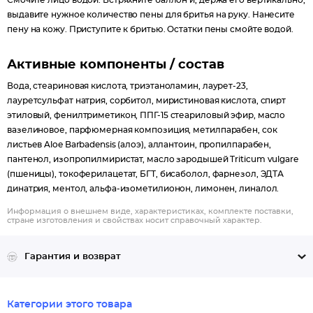
Смочите лицо водой. Встряхните баллон и, держа его вертикально,
выдавите нужное количество пены для бритья на руку. Нанесите
пену на кожу. Приступите к бритью. Остатки пены смойте водой.
Активные компоненты / состав
Вода, стеариновая кислота, триэтаноламин, лаурет-23,
лауретсульфат натрия, сорбитол, миристиновая кислота, спирт
этиловый, фенилтриметикон, ППГ-15 стеариловый эфир, масло
вазелиновое, парфюмерная композиция, метилпарабен, сок
листьев Aloe Barbadensis (алоэ), аллантоин, пропилпарабен,
пантенол, изопропилмиристат, масло зародышей Triticum vulgare
(пшеницы), токоферилацетат, БГТ, бисаболол, фарнезол, ЭДТА
динатрия, ментол, альфа-изометилионон, лимонен, линалол.
Информация о внешнем виде, характеристиках, комплекте поставки,
стране изготовления и свойствах носит справочный характер.
Гарантия и возврат
Категории этого товара