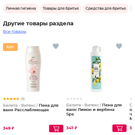
Личная гигиена
Товары для бритья
Средства для бритья
П
Другие товары раздела
Все товары
(1)
Белита - Витекс /
Пена для
De
Белита - Витекс /
Пена для
ванн Лимон и вербена
ох
ванн Расслабляющая
Spa
чу
M
347 ₽
37
349 ₽