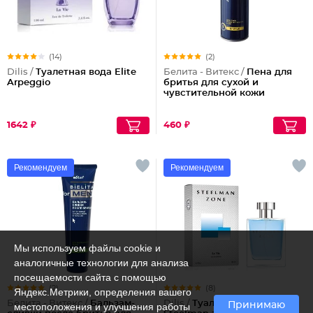
(14)
(2)
Dilis /
Туалетная вода Elite
Белита - Витекс /
Пена для
Arpeggio
бритья для сухой и
чувстительной кожи
1642 ₽
460 ₽
Рекомендуем
Рекомендуем
Мы используем файлы cookie и
аналогичные технологии для анализа
посещаемости сайта с помощью
(2)
(8)
Яндекс.Метрики, определения вашего
Белита - Витекс /
Бальзам-
Dilis /
Туалетная вода
Принимаю
местоположения и улучшения работы