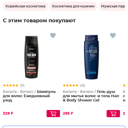
Корейская косметика
Косметика для мужчин
Мужская пар
С этим товаром покупают
(11)
(13)
Белита - Витекс /
Шампунь
Белита - Витекс /
Гель-душ
Бе
для волос Ежедневный
для мытья волос и тела Hair
сл
уход
& Body Shower Gel
но
329 ₽
295 ₽
20