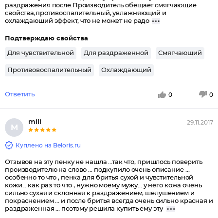
раздражения после.Производитель обещает смягчающие
свойства,противоспалительный, увлажняющий и
охлаждающий эффект, что не может не радо
Подтверждаю свойства
Для чувствительной
Для раздраженной
Смягчающий
Противовоспалительный
Охлаждающий
Ответить
0
0
mili
29.11.2017
M
Куплено на Beloris.ru
Отзывов на эту пенку не нашла ...так что, пришлось поверить
производителю на слово ... подкупило очень описание ...
особенно то что , пенка для бритья сухой и чувстительной
кожи... как раз то что , нужно моему мужу... у него кожа очень
сильно сухая и склонная к раздражением, шелушением и
покраснением ... и после бритья всегда очень сильно красная и
раздраженная ... поэтому решила купить ему эту