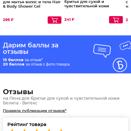
бритья для сухой и
для мытья волос и тела Hair
сл
чувствительной кожи
& Body Shower Gel
но
241 ₽
295 ₽
20
Дарим баллы за
отзывы
10 баллов
за отзыв*
20 баллов
за отзыв с фото товара
Отзывы
на Пена для бритья для сухой и чувстительной кожи
Белита - Витекс
Правила публикации отзывов*
Рейтинг товара