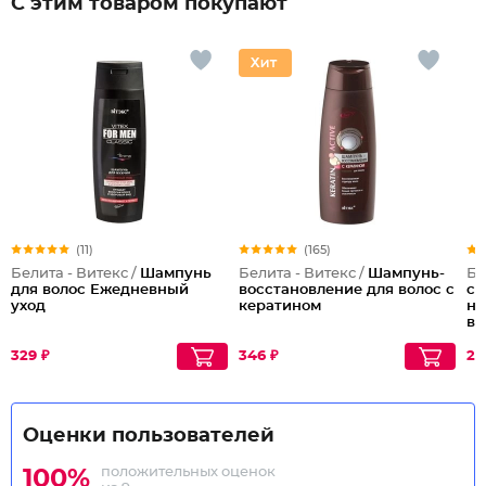
С этим товаром покупают
(11)
(165)
Белита - Витекс /
Шампунь
Белита - Витекс /
Шампунь-
Бе
для волос Ежедневный
восстановление для волос с
с 
уход
кератином
не
во
329 ₽
346 ₽
26
Оценки пользователей
положительных оценок
100%