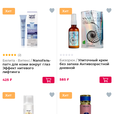
(2)
Бизорюк /
Улиточный крем
Белита - Витекс /
NanoГель-
без запаха Антивозрастной
патч для кожи вокруг глаз
дневной
Эффект нитевого
лифтинга
585 ₽
425 ₽