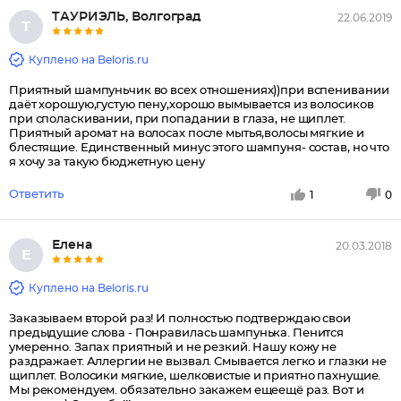
ТАУРИЭЛЬ, Волгоград
22.06.2019
Т
Куплено на Beloris.ru
Приятный шампуньчик во всех отношениях))при вспенивании
даёт хорошую,густую пену,хорошо вымывается из волосиков
при споласкивании, при попадании в глаза, не щиплет.
Приятный аромат на волосах после мытья,волосы мягкие и
блестящие. Единственный минус этого шампуня- состав, но что
я хочу за такую бюджетную цену
Ответить
1
0
Елена
20.03.2018
Е
Куплено на Beloris.ru
Заказываем второй раз! И полностью подтверждаю свои
предыдущие слова - Понравилась шампунька. Пенится
умеренно. Запах приятный и не резкий. Нашу кожу не
раздражает. Аллергии не вызвал. Смывается легко и глазки не
щиплет. Волосики мягкие, шелковистые и приятно пахнущие.
Мы рекомендуем. обязательно закажем ещеещё раз. Вот и