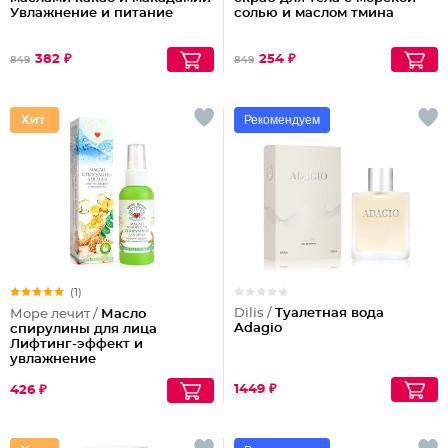
Увлажнение и питание
солью и маслом тмина
382 ₽
254 ₽
849
849
Рекомендуем
(1)
Dilis /
Туалетная вода
Море лечит /
Масло
Adagio
спирулины для лица
Лифтинг-эффект и
увлажнение
1449 ₽
426 ₽