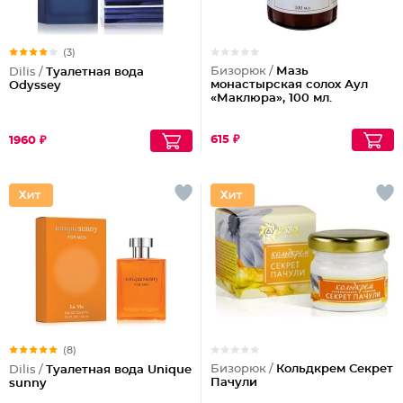
(3)
Бизорюк /
Мазь
Dilis /
Туалетная вода
монастырская солох Аул
Odyssey
«Маклюра», 100 мл.
615 ₽
1960 ₽
(8)
Бизорюк /
Кольдкрем Секрет
Dilis /
Туалетная вода Unique
Пачули
sunny