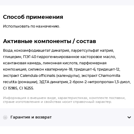
Способ применения
Использовать по назначению.
Активные компоненты / состав
Вода, кокоамфодиацетат динатрия, лауретсульфат натрия,
глицерин, ПЭГ-40 гидрогенизированное касторовое масло,
ксантановая камедь, лимонная кислота, парфюмерная
композиция, силикон кватерниум-18, тридецет-6, тридецет-12,
экстракт Calendula officinalis (календулы), экстракт Chamomilla
recutita (ромашки), ЭДТА динатрия, 2-бром-2-нитропропан-1,3-диол,
CI 15985, CI 16255.
Информация о внешнем виде, характеристиках, комплекте поставки,
стране изготовления и свойствах носит справочный характер.
Гарантия и возврат