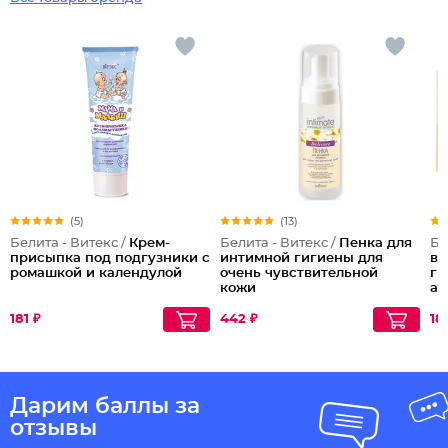
(5)
(13)
Белита - Витекс /
Крем-
Белита - Витекс /
Пенка для
Бе
присыпка под подгузники с
интимной гигиены для
вл
ромашкой и календулой
очень чувствительной
ги
кожи
ал
181 ₽
442 ₽
18
Дарим баллы за
отзывы