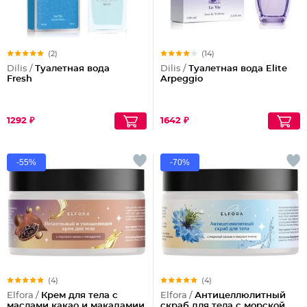
(2)
(14)
Dilis /
Туалетная вода
Dilis /
Туалетная вода Elite
Fresh
Arpeggio
1292 ₽
1642 ₽
-55%
-70%
(4)
(4)
Elfora /
Крем для тела с
Elfora /
Антицеллюлитный
маслами какао и макадамии
скраб для тела с морской