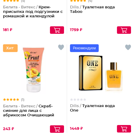
(5)
(4)
Белита - Витекс /
Крем-
Dilis /
Туалетная вода
присыпка под подгузники с
Taboo
ромашкой и календулой
181 ₽
1759 ₽
Рекомендуем
(1)
Dilis /
Туалетная вода
Белита - Витекс /
Скраб-
One
сияние для лица с
абрикосом Очищающий
1449 ₽
243 ₽