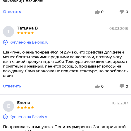
заказали) Спасибо!!!
Ответить
0
0
Татьяна В
08.03.2018
Т
Куплено на Beloris.ru
Шампунь очень понравился. Я думаю, что средства для детей
менее богаты всякими вредными веществами, поэтому могу
взять такой продукт и для себя. Текстура очень жидкая, аромат
приятный и нежный, пенится хорошо, промывает волосы на
всю длину. Сама упаковка не под стать текстуре, но поробовать
стоит
Ответить
0
0
Елена
10.12.2017
Е
Куплено на Beloris.ru
Понравилась шампунька. Пенится умеренно. Запах приятный