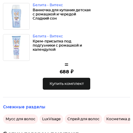
Белита - Витекс
Ванночка для купания детская
с ромашкой и чередой
Сладкий сон
Белита - Витекс
Крем-присыпка под
подгузники с ромашкой и
календулой
=
688 ₽
Купить комплект
Смежные разделы
Мусс для волос
LuxVisage
Спрей для волос
Косметика дл