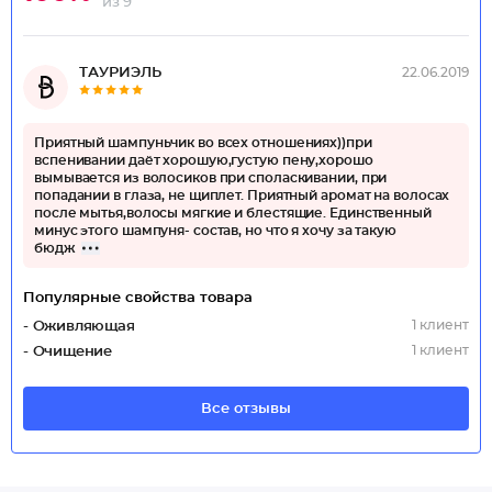
из 9
ТАУРИЭЛЬ
22.06.2019
Приятный шампуньчик во всех отношениях))при
вспенивании даёт хорошую,густую пену,хорошо
вымывается из волосиков при споласкивании, при
попадании в глаза, не щиплет. Приятный аромат на волосах
после мытья,волосы мягкие и блестящие. Единственный
минус этого шампуня- состав, но что я хочу за такую
бюдж
Популярные свойства товара
1 клиент
- Оживляющая
1 клиент
- Очищение
Все отзывы