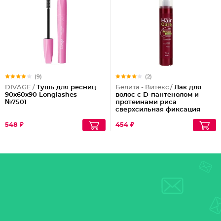
(9)
(2)
DIVAGE /
Тушь для ресниц
Белита - Витекс /
Лак для
90x60x90 Longlashes
волос с D-пантенолом и
№7501
протеинами риса
сверхсильная фиксация
объем Maxi, 215 мл
548 ₽
454 ₽