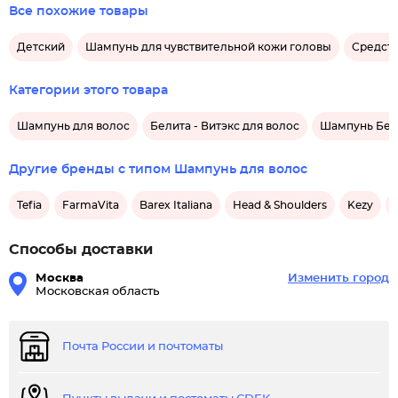
Все похожие товары
Детский
Шампунь для чувствительной кожи головы
Средств
Категории этого товара
Шампунь для волос
Белита - Витэкс для волос
Шампунь Бели
Другие бренды с типом Шампунь для волос
Tefia
FarmaVita
Barex Italiana
Head & Shoulders
Kezy
Способы доставки
Москва
Изменить город
Московская область
Почта России и почтоматы