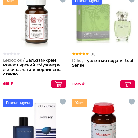
Рекомендуем
(11)
Бизорюк /
Бальзам-крем
Dilis /
Туалетная вода Virtual
монастырский «Мухомор»
Sense
живица, чага и кордицепс,
стекло
615 ₽
1393 ₽
Рекомендуем