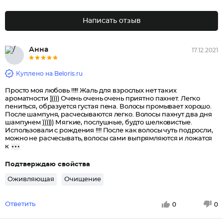
Написать отзыв
Анна
17.12.2021
Куплено на Beloris.ru
Просто моя любовь !!!!! Жаль для взрослых нет таких
ароматности ))))) Очень очень очень приятно пахнет. Легко
пениться, образуется густая пена. Волосы промывает хорошо.
После шампуня, расчесываются легко. Волосы пахнут два дня
шампунем )))))) Мягкие, послушные, будто шелковистые.
Использовали с рождения !!!! После как волосы чуть подросли,
можно не расчесывать, волосы сами выпрямляются и ложатся
к
Подтверждаю свойства
Оживляющая
Очищение
Ответить
0
0