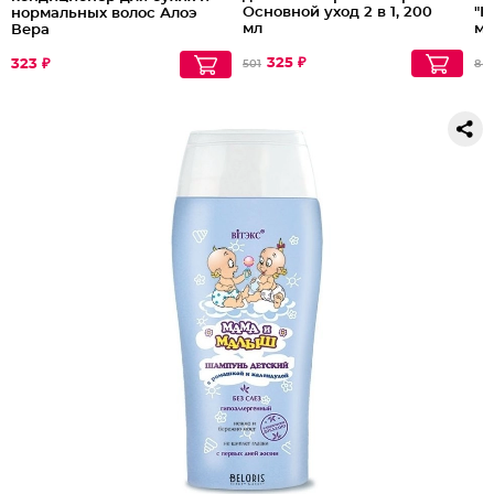
Основной уход 2 в 1, 200
"Ц
нормальных волос Алоэ
мл
мл
Вера
325 ₽
323 ₽
501
84