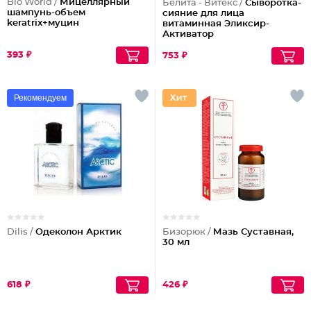
Bio World /
Мицеллярный
Белита - Витекс /
Сыворотка-
шампунь-объем
сияние для лица
keratrix+муцин
витаминная Эликсир-
Активатор
393 ₽
753 ₽
Рекомендуем
Dilis /
Одеколон Арктик
Бизорюк /
Мазь Суставная,
30 мл
618 ₽
426 ₽