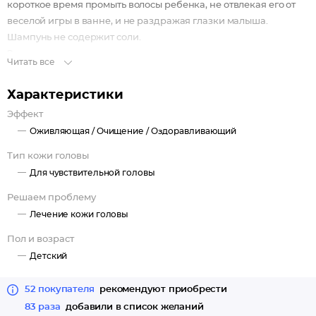
короткое время промыть волосы ребенка, не отвлекая его от
веселой игры в ванне, и не раздражая глазки малыша.
Шампунь не содержит соли.
Экстракты ромашки и календулы — успокаивающее и
Читать все
оздоравливающее действие на кожу головы.
Клинически доказано: гипоаллергенный.
Характеристики
Эффект
Оживляющая /
Очищение /
Оздоравливающий
Тип кожи головы
Для чувствительной головы
Решаем проблему
Лечение кожи головы
Пол и возраст
Детский
52 покупателя
рекомендуют приобрести
83 раза
добавили в список желаний