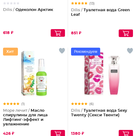
(13)
Dilis /
Одеколон Арктик
Dilis /
Туалетная вода Green
Leaf
618 ₽
851 ₽
Рекомендуем
(1)
(6)
Море лечит /
Масло
Dilis /
Туалетная вода Sexy
спирулины для лица
Twenty (Секси Твенти)
Лифтинг-эффект и
увлажнение
426 ₽
1380 ₽