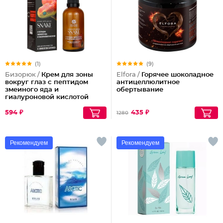
(1)
(9)
Бизорюк /
Крем для зоны
Elfora /
Горячее шоколадное
вокруг глаз с пептидом
антицеллюлитное
змеиного яда и
обертывание
гиалуроновой кислотой
594 ₽
435 ₽
1280
Рекомендуем
Рекомендуем