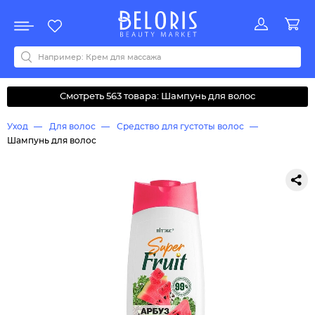
Распродажа
Акции
Новинки
Хит продаж
Все бренды
0-9
A
B
C
D
E
F
G
H
I
J
K
L
M
N
O
P
Q
R
S
T
U
V
W
Y
Z
А
Б
В
Д
З
И
М
О
К
Л
Н
П
Р
С
Т
У
Ф
Ч
Смотреть 563 товара: Шампунь для волос
Уход
Для волос
Средство для густоты волос
Шампунь для волос