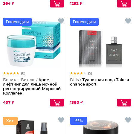
264 ₽
1292 ₽
Рекомендуем
Рекомендуем
(8)
(5)
Белита - Витекс /
Крем-
Dilis /
Туалетная вода Take a
лифтинг для лица ночной
chance sport
регенерирующий Морской
Коллаген
437 ₽
1380 ₽
-66%