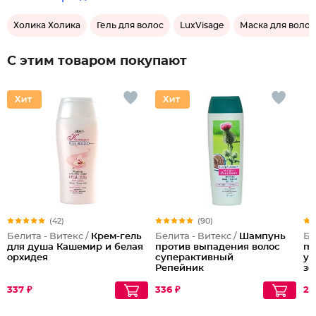
Холика Холика
Гель для волос
LuxVisage
Маска для волос
С этим товаром покупают
(42)
(90)
Белита - Витекс /
Крем-гель
Белита - Витекс /
Шампунь
Бе
для душа Кашемир и белая
против выпадения волос
пр
орхидея
суперактивный
ук
Репейник
зо
337 ₽
336 ₽
29