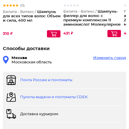
(11)
Белита - Витекс /
Шампунь-
Fe
Белита - Витекс /
Шампунь
филлер для волос с
же
для всех типов волос Объем
премиум комплексом 11
25
и сила, 400 мл
аминокислот Молекулярное
мл
восстановление
431 ₽
44
310 ₽
Способы доставки
Москва
Изменить город
Московская область
Почта России и почтоматы
Пункты выдачи и постоматы CDEK
Доставка курьером