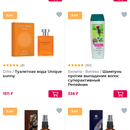
(8)
(90)
Dilis /
Туалетная вода Unique
Белита - Витекс /
Шампунь
sunny
против выпадения волос
суперактивный
Репейник
1511 ₽
336 ₽