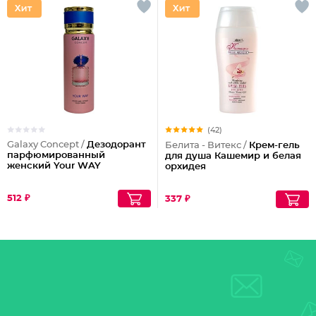
(42)
Galaxy Concept /
Дезодорант
Белита - Витекс /
Крем-гель
парфюмированный
для душа Кашемир и белая
женский Your WAY
орхидея
512 ₽
337 ₽