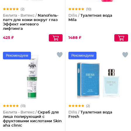
(2)
(10)
Белита - Витекс /
NanoГель-
Dilis /
Туалетная вода
патч для кожи вокруг глаз
Mila
Эффект нитевого
лифтинга
425 ₽
1488 ₽
Рекомендуем
Рекомендуем
(13)
(2)
Белита - Витекс /
Скраб для
Dilis /
Туалетная вода
лица полирующий с
Fresh
фруктовыми кислотами Skin
aha clinic