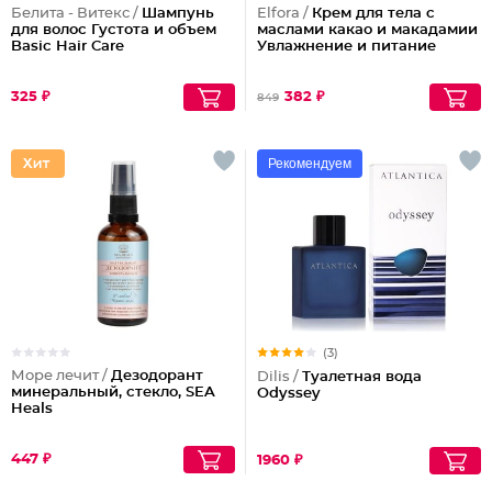
Белита - Витекс /
Шампунь
Elfora /
Крем для тела с
для волос Густота и объем
маслами какао и макадамии
Basic Hair Care
Увлажнение и питание
325 ₽
382 ₽
849
Рекомендуем
(3)
Море лечит /
Дезодорант
Dilis /
Туалетная вода
минеральный, стекло, SEA
Odyssey
Heals
447 ₽
1960 ₽