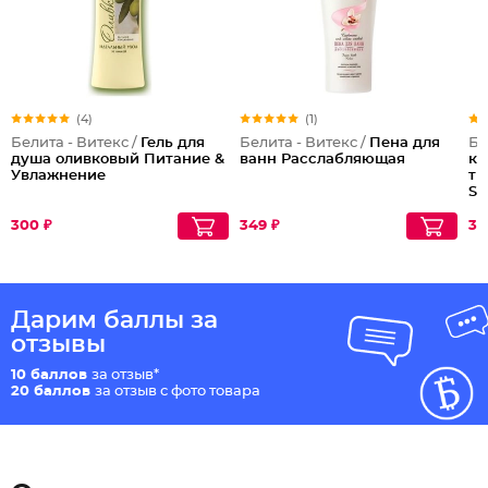
(4)
(1)
Белита - Витекс /
Гель для
Белита - Витекс /
Пена для
Бе
душа оливковый Питание &
ванн Расслабляющая
ко
Увлажнение
ти
Sh
Co
300 ₽
349 ₽
30
Дарим баллы за
отзывы
10 баллов
за отзыв*
20 баллов
за отзыв с фото товара