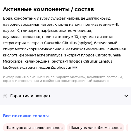
Активные компоненты / состав
Вода, кокобетаин, лаурилсульфат натрия, децилглюкозид,
лауроилсаркозинат натрия, хлорид натрия, поликватерниум-11,
лаурет-4, глицерин, парфюмерная композиция,
лауриллактиллактат, поликватерниум-10, глутамат диацетат
тетранатрия, экстракт Cucurbita Citrullus (арбуза), бензиловый
спирт, метилхлоризотиазолинон, метилизотиазолинон, лимонная
кислота, фермент аспергиллуса, экстракт плодов Citrofortunella
Microcarpa (каламондина), экстракт плодов Citrullus Lanatus
(арбуза), экстракт плодов Ziziphus Juj
Информация о внешнем виде, характеристиках, комплекте поставки,
стране изготовления и свойствах носит справочный характер.
Гарантия и возврат
Все похожие товары
Шампунь для гладкости волос
Шампунь для объема волос
С