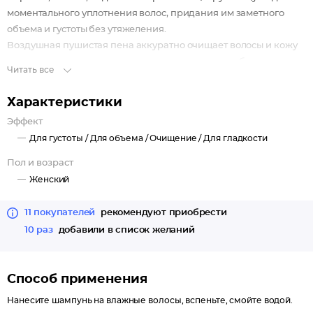
моментального уплотнения волос, придания им заметного
объема и густоты без утяжеления.
Воздушная пушистая пена аккуратно очищает волосы и кожу
головы, не раздражает и не пересушивает, легко без остатка
Читать все
смывается.
Специальные компоненты заполняют волосы изнутри,
Характеристики
придают им плотность, дополнительный объем и пышность,
Эффект
создавая видимую густоту уже после первого применения.
Для густоты /
Для объема /
Очищение /
Для гладкости
Результат: визуально более густые волосы, наполненные
объемом от корней.
Пол и возраст
Женский
11 покупателей
рекомендуют приобрести
10 раз
добавили в список желаний
Способ применения
Нанесите шампунь на влажные волосы, вспеньте, смойте водой.