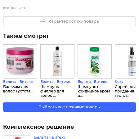
Код:
1000732021
Характеристики товара
Также смотрят
Белита - Витекс
Белита - Витекс
Белита - Витекс
Kezy
Бальзам для
Шампунь-
Шампунь с
Спрей для
волос Густота...
филлер для
кондиционером
придания
волос ...
д...
густот...
Выбрать все похожие товары
Комплексное решение
Белита - Витекс