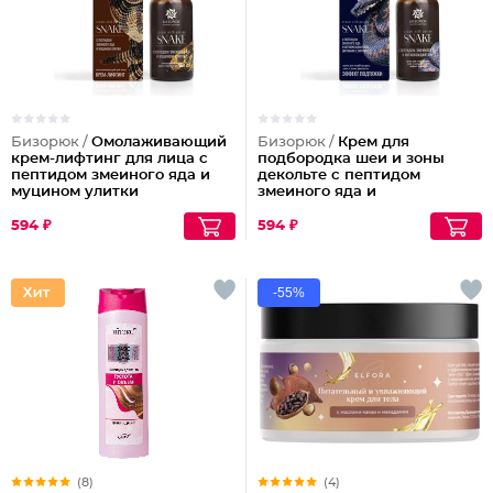
Бизорюк /
Омолаживающий
Бизорюк /
Крем для
крем-лифтинг для лица с
подбородка шеи и зоны
пептидом змеиного яда и
декольте с пептидом
муцином улитки
змеиного яда и
антиоксидантами
594 ₽
594 ₽
-55%
(8)
(4)