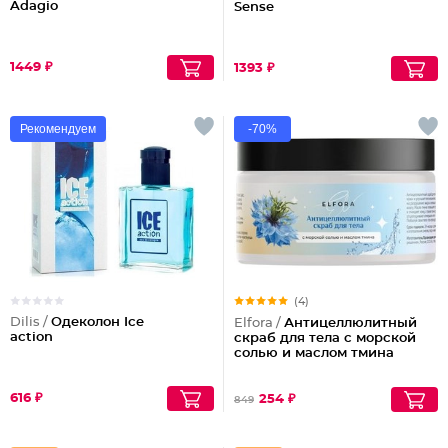
Adagio
Sense
1449 ₽
1393 ₽
Рекомендуем
-70%
(4)
Dilis /
Одеколон Ice
Elfora /
Антицеллюлитный
action
скраб для тела с морской
солью и маслом тмина
616 ₽
254 ₽
849