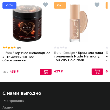
-66%
(9)
Belor Design /
Крем для лица
Би
Elfora /
Горячее шоколадное
тональный Nude Harmony,
мо
антицеллюлитное
Тон 205 Gold dark
«М
обертывание
427 ₽
61
435 ₽
1280
С нами выгодно
Распродажа
Акции