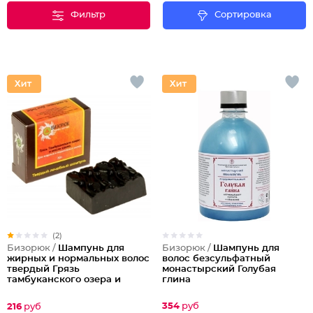
Фильтр
Сортировка
(2)
Бизорюк /
Шампунь для
Бизорюк /
Шампунь для
волос безсульфатный
жирных и нормальных волос
монастырский Голубая
твердый Грязь
глина
тамбуканского озера и
масло какао
354
руб
216
руб