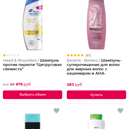
(61)
Head & Shoulders /
Шампунь
Белита - Витекс /
Шампунь-
против перхоти "Цитрусовая
суперочищение для волос
свежесть"
для жирных волос с
кашемиром и АНА-
фруктовыми кислотами
от 676
руб
283
руб
846
Выбрать объем