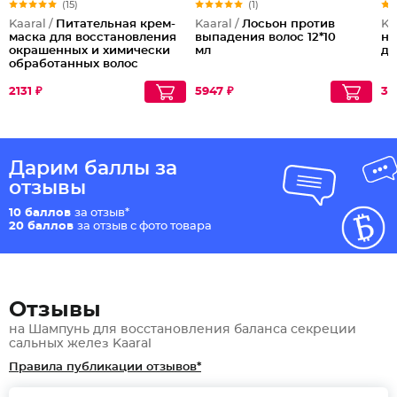
(15)
(1)
Kaaral /
Питательная крем-
Kaaral /
Лосьон против
Ka
маска для восстановления
выпадения волос 12*10
на
окрашенных и химически
мл
де
обработанных волос
2131 ₽
5947 ₽
35
Дарим баллы за
отзывы
10 баллов
за отзыв*
20 баллов
за отзыв с фото товара
Отзывы
на Шампунь для восстановления баланса секреции
сальных желез Kaaral
Правила публикации отзывов*