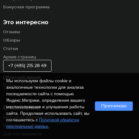
Бонусная программа
Это интересно
Отзывы
Обзоры
Статьи
Архив страниц
+7 (495) 215 28 49
Обратный звонок
Мы используем файлы cookie и
Будни с 9:00 до 18:00
аналогичные технологии для анализа
посещаемости сайта с помощью
Яндекс.Метрики, определения вашего
Принимаю
местоположения и улучшения работы
О компании
сайта. Продолжая использовать сайт, вы
Контакты и реквизиты
соглашаетесь с
Политикой обработки
Публичная оферта
.
персональных данных
Для поставщиков