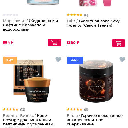
(6)
Море лечит /
Жидкие патчи
Dilis /
Туалетная вода Sexy
Лифтинг с авокадо и
Twenty (Секси Твенти)
водорослями
594 ₽
1380 ₽
-66%
(12)
(9)
Белита - Витекс /
Крем-
Elfora /
Горячее шоколадное
Prestige для лица и шеи
антицеллюлитное
пептидный с усиленным
обертывание