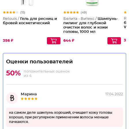
(15)
(49)
Re
Relouis /
Гель для ресниц и
Белита - Витекс /
Шампунь-
бр
бровей косметический
пилинг для глубокой
Wo
очистки волос и кожи
головы, 1000 мл
38
356 ₽
644 ₽
Оценки пользователей
положительных оценок
50%
из 4
Марина
17.04.2022
на самом деле шампунь хороший, очищает кожу головы
хорошо, при регулярном применении волосы меньше
пачкаются.