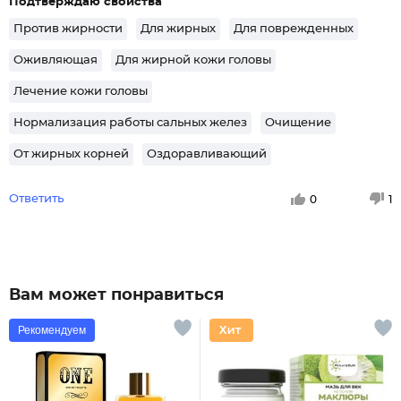
Подтверждаю свойства
Против жирности
Для жирных
Для поврежденных
Оживляющая
Для жирной кожи головы
Лечение кожи головы
Нормализация работы сальных желез
Очищение
От жирных корней
Оздоравливающий
Ответить
0
1
Вам может понравиться
Рекомендуем