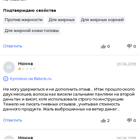
Подтверждаю свойства
Против жирности
Для жирных
Для жирных корней
Для жирной кожи головы
Ответить
0
0
Нонна
20.06.2019
Н
Куплено на Beloris.ru
Не могу удержаться и не дополнить отзыв... Итак прошло около
двух месяцев, волосы как висели сальными паклями на второй
день так и висят, хотя использовала строго по инструкции.
Тяжело не писать гневных отзывов , учитывая стоимость
данного продукта. Жаль выброшенных на ветер денег...
Ответить
2
0
Нонна
06.06.2019