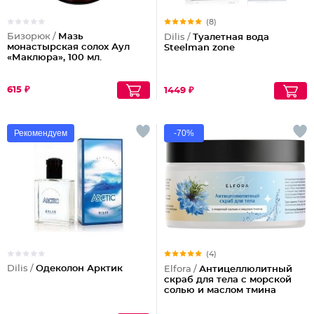
(8)
Бизорюк /
Мазь
Dilis /
Туалетная вода
монастырская солох Аул
Steelman zone
«Маклюра», 100 мл.
615 ₽
1449 ₽
Рекомендуем
-70%
(4)
Dilis /
Одеколон Арктик
Elfora /
Антицеллюлитный
скраб для тела с морской
солью и маслом тмина