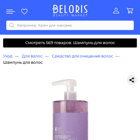
Распродажа
Акции
Новинки
Хит продаж
Все бренды
0-9
A
B
C
D
E
F
G
H
I
J
K
L
M
N
O
P
Q
R
S
T
U
V
W
Y
Z
А
Б
В
Д
З
И
М
О
К
Л
Н
П
Р
С
Т
У
Ф
Ч
Смотреть 569 товаров: Шампунь для волос
Уход
Для волос
Средство для очищения волос
Шампунь для волос