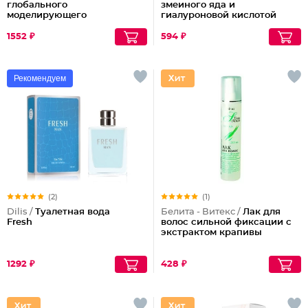
глобального
змеиного яда и
моделирующего
гиалуроновой кислотой
действия
1552 ₽
594 ₽
Рекомендуем
(2)
(1)
Dilis /
Туалетная вода
Белита - Витекс /
Лак для
Fresh
волос сильной фиксации с
экстрактом крапивы
1292 ₽
428 ₽