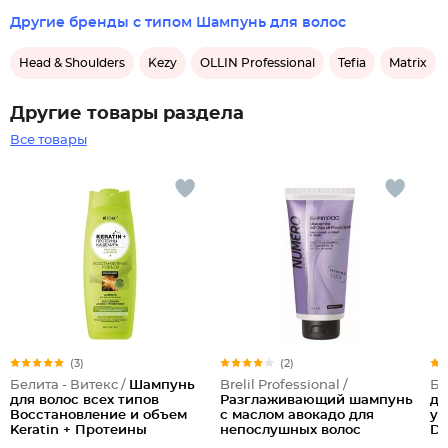
Другие бренды с типом Шампунь для волос
Head & Shoulders
Kezy
OLLIN Professional
Tefia
Matrix
Другие товары раздела
Все товары
(3)
(2)
Белита - Витекс /
Шампунь
Brelil Professional /
Бе
для волос всех типов
Разглаживающий шампунь
де
Восстановление и объем
с маслом авокадо для
уг
Keratin + Протеины
непослушных волос
De
кашемира
"Liss"