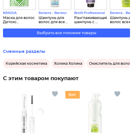
KRASSA
Белита - Витекс
Brelil Professional
Белита - Вит
Маска для волос
Шампунь для
Разглаживающий
Шампунь д
Детокс...
волос для все...
шампунь с ...
волос всех ти
Выбрать все похожие товары
Смежные разделы
Корейская косметика
Холика Холика
Окислитель для волос
С этим товаром покупают