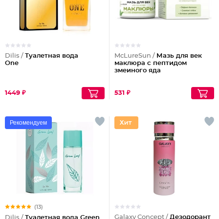
Dilis /
Туалетная вода
McLureSun /
Мазь для век
One
маклюра с пептидом
змеиного яда
1449 ₽
531 ₽
Рекомендуем
(13)
Galaxy Concept /
Дезодорант
Dilis /
Туалетная вода Green