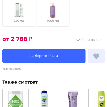
250 мл
1000 мл
от 2 788 ₽
+
42 балла
за 1 шт.
Выберите объём
Код:
1000016901
Также смотрят