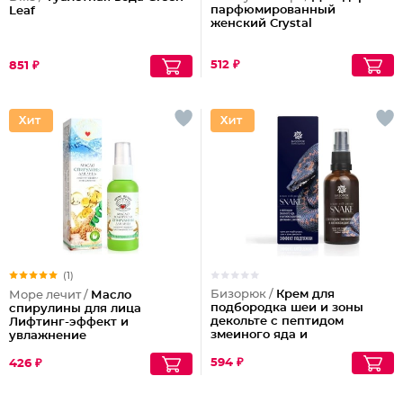
парфюмированный
Leaf
женский Crystal
512 ₽
851 ₽
(1)
Бизорюк /
Крем для
Море лечит /
Масло
подбородка шеи и зоны
спирулины для лица
декольте с пептидом
Лифтинг-эффект и
змеиного яда и
увлажнение
антиоксидантами
594 ₽
426 ₽