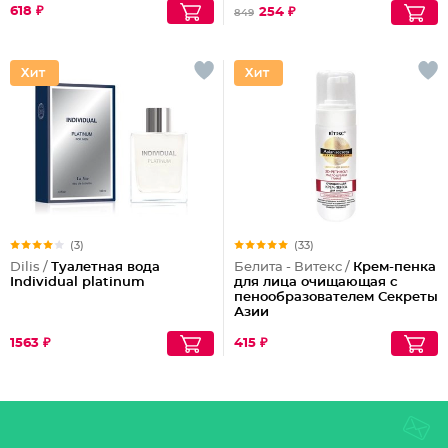
618 ₽
254 ₽
849
(3)
(33)
Dilis /
Туалетная вода
Белита - Витекс /
Крем-пенка
Individual platinum
для лица очищающая с
пенообразователем Секреты
Азии
1563 ₽
415 ₽