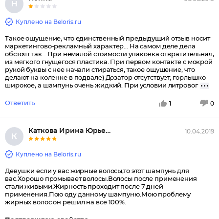
Н
Куплено на Beloris.ru
Такое ощущение, что единственный предыдущий отзыв носит
маркетингово-рекламный характер... На самом деле дела
обстоят так... При немалой стоимости упаковка отвратительная,
из мягкого гнущегося пластика. При первом контакте с мокрой
рукой буквы с нее начали стираться, такое ощущение, что
делают на коленке в подвале) Дозатор отсутствует, горлышко
широкое, а шампунь очень жидкий. При условии литровог
Ответить
1
0
Каткова Ирина Юрьевна
10.04.2019
К
Куплено на Beloris.ru
Девушки если у вас жирные волосы,то этот шампунь для
вас.Хорошо промывает волосы.Волосы после применения
стали живыми.Жирность проходит после 7 дней
применения.Пою оду данному шампуню.Мою проблему
жирных волос он решил на все 100%.