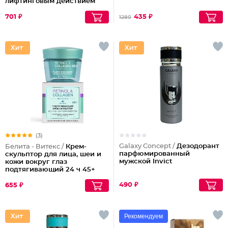
лифтинговым действием
24ч.
701 ₽
435 ₽
1280
(3)
Galaxy Concept /
Дезодорант
Белита - Витекс /
Крем-
парфюмированный
скульптор для лица, шеи и
мужской Invict
кожи вокруг глаз
подтягивающий 24 ч 45+
490 ₽
655 ₽
Рекомендуем