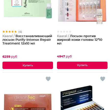
(4)
Kaaral /
Лосьон против
Kaaral /
Восстанавливающий
жирной кожи головы 12*10
лосьон Purify-Intense Repair
мл
Treatment 12х10 мл
4947
руб
6259
руб