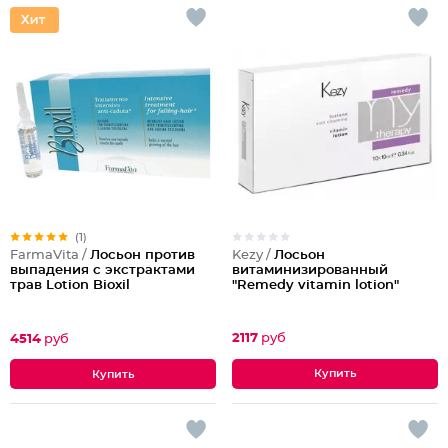
(1)
Kezy /
Лосьон
FarmaVita /
Лосьон против
витаминизированный
выпадения с экстрактами
"Remedy vitamin lotion"
трав Lotion Bioxil
2117
руб
4514
руб