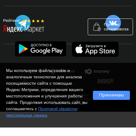
Рейтинг
Пункты
самовывоза
Мы используем файлы cookie и
аналогичные технологии для анализа
посещаемости сайта с помощью
Яндекс.Метрики, определения вашего
Ⓒ Интернет-магазин
Принимаю
местоположения и улучшения работы
Белорис 2012 - 2026 Все
сайта. Продолжая использовать сайт, вы
права защищены
соглашаетесь с
Политикой обработки
.
персональных данных