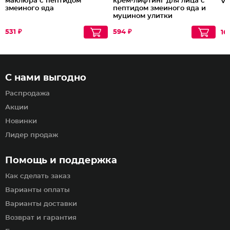
маклюра с пептидом
крем-лифтинг для лица с
Vi
змеиного яда
пептидом змеиного яда и
муцином улитки
531 ₽
594 ₽
16
С нами выгодно
Распродажа
Акции
Новинки
Лидер продаж
Помощь и поддержка
Как сделать заказ
Варианты оплаты
Варианты доставки
Возврат и гарантия