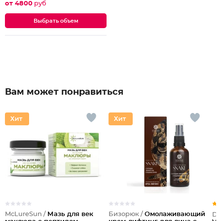
от 4800
руб
Выбрать объем
Вам может понравиться
McLureSun /
Мазь для век
Бизорюк /
Омолаживающий
Dil