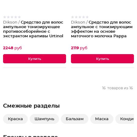
Dikson /
Средство для волос
Dikson /
Средство для волос
ампульное тонизирующее
ампульное с тонизирующим
противосеборейное с
эффектом на основе
экстрактом крапивы Urtinol
маточного молочка Pарра
Reale
2248
руб
2119
руб
16
товаров из
16
Смежные разделы
Краска
Шампунь
Бальзам
Маска
Кондиц