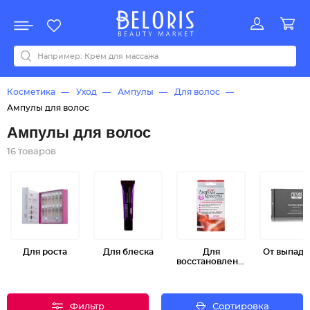
Распродажа
Акции
Новинки
Хит продаж
Все бренды
0-9
A
B
C
D
E
F
G
H
I
J
K
L
M
N
O
P
Q
R
S
T
U
V
W
Y
Z
А
Б
В
Д
З
И
М
О
К
Л
Н
П
Р
С
Т
У
Ф
Ч
Косметика
Уход
Ампулы
Для волос
Ампулы для волос
Ампулы для волос
16 товаров
Для роста
Для блеска
Для
От выпаде
восстановления
Фильтр
Сортировка