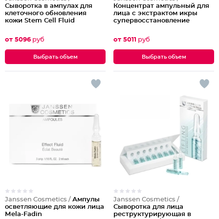
Сыворотка в ампулах для
Концентрат ампульный для
клеточного обновления
лица с экстрактом икры
кожи Stem Cell Fluid
супервосстановление
от 5096
руб
от 5011
руб
Выбрать объем
Выбрать объем
Janssen Cosmetics /
Ампулы
Janssen Cosmetics /
осветляющие для кожи лица
Сыворотка для лица
Мela-Fadin
реструктурирующая в