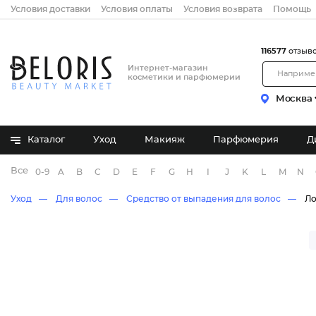
Условия доставки
Условия оплаты
Условия возврата
Помощь
116577
отзыв
Интернет-магазин
косметики и парфюмерии
Москва
Каталог
Уход
Макияж
Парфюмерия
Д
Все бренды
0-9
A
B
C
D
E
F
G
H
I
J
K
L
M
N
Уход
Для волос
Средство от выпадения для волос
Ло