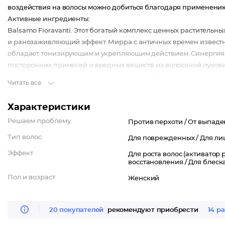
воздействия на волосы можно добиться благодаря применению
Активные ингредиенты:
Balsamo Fioravanti. Этот богатый комплекс ценных раститель
и ранозаживляющий эффект. Мирра с античных времен известн
обладает тонизирующим и укрепляющим действием. Синергия 
посторонних примесей и вредных веществ из волосяной луков
условия для сохранения тонуса волосяных бугорков, а экстрак
Читать все
очищает кожу головы. Масло ферулы камеденосной (Galbanum
играет ключевую роль, поскольку она придает волосам форму и
Характеристики
восстанавливая и нормализуя баланс кожи головы. Эфирное ма
Решаем проблему
Против перхоти /
От выпаде
обеспечивают достаточное питание для волос в период их восста
Тип волос
Для поврежденных /
Для ли
Эффект
Для роста волос (активатор р
восстановления /
Для блеска
Пол и возраст
Женский
20 покупателей
рекомендуют приобрести
14 ра