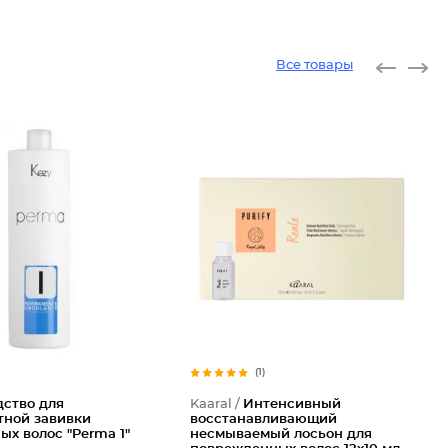
Все товары
(1)
дство для
Kaaral /
Интенсивный
тной завивки
восстанавливающий
ых волос "Perma 1"
несмываемый лосьон для