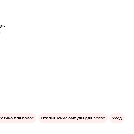
для
е
метика для волос
Итальянские ампулы для волос
Уход