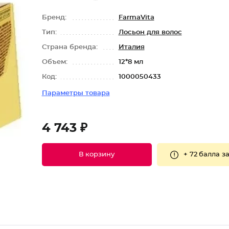
Бренд:
FarmaVita
Тип:
Лосьон для волос
Страна бренда:
Италия
Объем:
12*8 мл
Код:
1000050433
Параметры товара
4 743 ₽
+
72 балла
за
В корзину