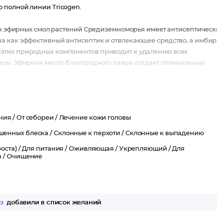
 полной линии Tricogen.
ных эфирных смол растений Средиземноморья имеет антисептичес
а как эффективный антисептик и отвлекающее средство, а имбир
этих природных компонентов приводит к удалению всех
ицы. Эфирное масло благородного лавра создает оптимальные
т корицы (Cinnamon), будучи вяжущим средством, эффективно
) обладает успокаивающими и укрепляющими свойствами. Курку
 блеск. Масло семян гвоздики удаляет избытки кожного сала,
сло дикой лесной сосны и натуральные кристаллы ментола
ния /
От себореи /
Лечение кожи головы
новления и роста. Срок годности: 5 лет с даты производства.
шенных блеска /
Склонные к перхоти /
Склонные к выпадению
оста) /
Для питания /
Оживляющая /
Укрепляющий /
Для
 /
Очищение
з
добавили в список желаний