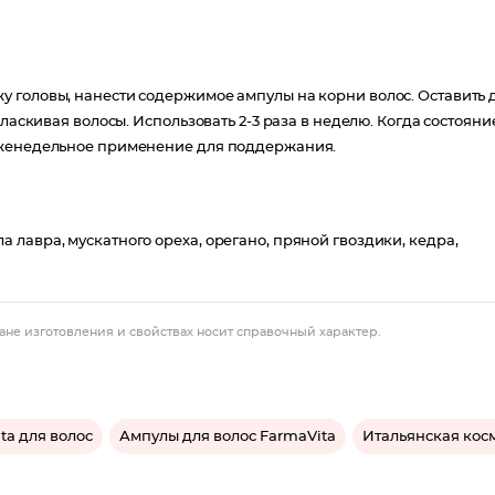
 головы, нанести содержимое ампулы на корни волос. Оставить 
ласкивая волосы. Использовать 2-3 раза в неделю. Когда состояни
 еженедельное применение для поддержания.
лавра, мускатного ореха, орегано, пряной гвоздики, кедра,
ане изготовления и свойствах носит справочный характер.
ta для волос
Ампулы для волос FarmaVita
Итальянская кос