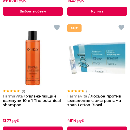
от 1680
руб
1947
руб
Выбрать объем
(1)
(1)
FarmaVita /
Увлажняющий
FarmaVita /
Лосьон против
шампунь 10 в 1 The botanical
выпадения с экстрактами
shampoo
трав Lotion Bioxil
1377
руб
4514
руб