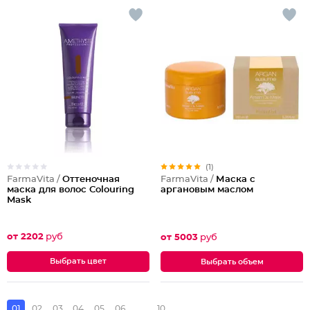
(1)
FarmaVita /
Оттеночная
FarmaVita /
Маска с
маска для волос Colouring
аргановым маслом
Mask
от 2202
руб
от 5003
руб
Выбрать цвет
Выбрать объем
01
02
03
04
05
06
...
10