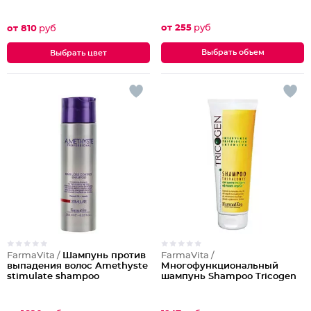
от 255
руб
от 810
руб
Выбрать объем
Выбрать цвет
FarmaVita /
Шампунь против
FarmaVita /
выпадения волос Amethyste
Многофункциональный
stimulate shampoo
шампунь Shampoo Tricogen