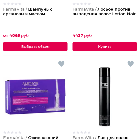
FarmaVita /
Шампунь с
FarmaVita /
Лосьон против
аргановым маслом
выпадения волос Lotion Noir
от 4065
руб
4437
руб
Выбрать объем
FarmaVita /
Оживляющий
FarmaVita /
Лак для волос