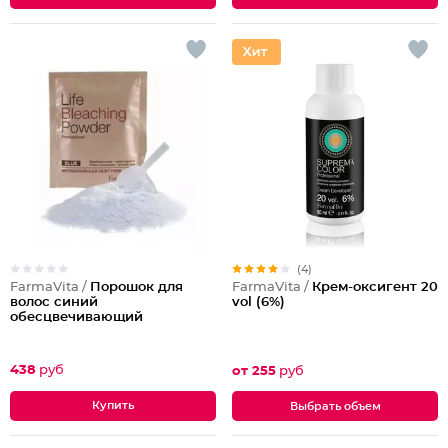
(4)
FarmaVita /
Порошок для
FarmaVita /
Крем-оксигент 20
волос синий
vol (6%)
обесцвечивающий
438
руб
от 255
руб
Выбрать объем