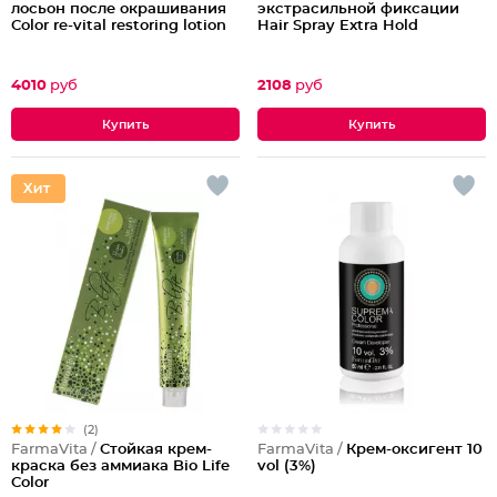
лосьон после окрашивания
экстрасильной фиксации
Color re-vital restoring lotion
Hair Spray Extrа Hold
4010
руб
2108
руб
(2)
FarmaVita /
Крем-оксигент 10
FarmaVita /
Стойкая крем-
vol (3%)
краска без аммиака Bio Life
Color