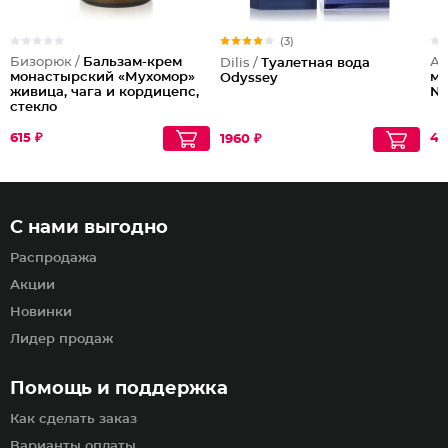
(3)
Бизорюк /
Бальзам-крем
Аб
Dilis /
Туалетная вода
монастырский «Мухомор»
му
Odyssey
живица, чага и кордицепс,
No
стекло
615 ₽
43
1960 ₽
С нами выгодно
Распродажа
Акции
Новинки
Лидер продаж
Помощь и поддержка
Как сделать заказ
Варианты оплаты