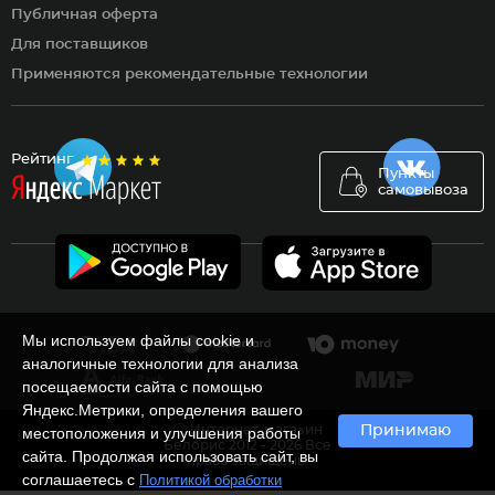
Публичная оферта
Для поставщиков
Применяются рекомендательные технологии
Рейтинг
Пункты
самовывоза
Мы используем файлы cookie и
аналогичные технологии для анализа
посещаемости сайта с помощью
Яндекс.Метрики, определения вашего
Ⓒ Интернет-магазин
Принимаю
местоположения и улучшения работы
Белорис 2012 - 2026 Все
сайта. Продолжая использовать сайт, вы
права защищены
соглашаетесь с
Политикой обработки