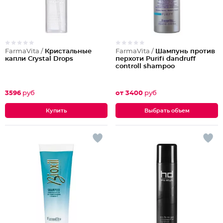
FarmaVita /
Кристальные
FarmaVita /
Шампунь против
капли Crystal Drops
перхоти Purifi dandruff
controll shampoo
3596
руб
от 3400
руб
Выбрать объем