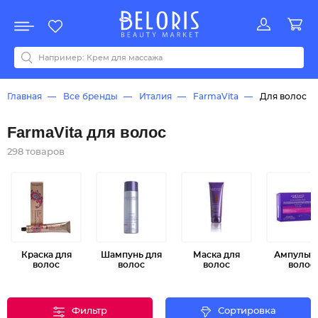
Распродажа
Акции
Новинки
Хит продаж
Все бренды
0-9
A
B
C
D
E
F
G
H
I
J
K
L
M
N
O
P
Q
R
S
T
U
V
W
Y
Z
А
Б
В
Д
З
И
М
О
К
Л
Н
П
Р
С
Т
У
Ф
Ч
Главная
Все бренды
Италия
FarmaVita
Для волос
FarmaVita для волос
298 товаров
Краска для
Шампунь для
Маска для
Ампулы 
волос
волос
волос
волос
Фильтр
Сортировка