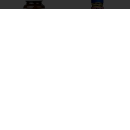
Бизорюк /
Бальзам-крем
Galaxy Concept /
Дезодорант
монастырский «Мухомор»
парфюмированный
живица, чага и кордицепс,
женский Your WAY
стекло
615 ₽
512 ₽