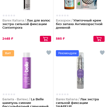
Barex Italiana /
Лак для волос
Бизорюк /
Улиточный крем
экстра сильной фиксации
без запаха Антивозрастной
Contempora
дневной
2465 ₽
585 ₽
Рекомендуем
Белита - Витекс /
La Belle
Barex Italiana /
Лак экстра
шампунь-сияние
сильной фиксации
бессульфатный глянцевый
SHAPEUP