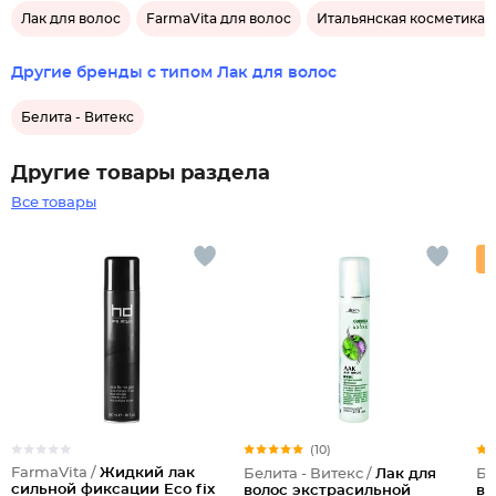
Лак для волос
FarmaVita для волос
Итальянская косметика 
Другие бренды с типом Лак для волос
Белита - Витекс
Другие товары раздела
Все товары
(10)
FarmaVita /
Жидкий лак
Белита - Витекс /
Лак для
Бе
сильной фиксации Eco fix
волос экстрасильной
во