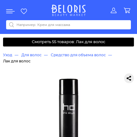
Распродажа
Акции
Новинки
Хит продаж
Все бренды
0-9
A
B
C
D
E
F
G
H
I
J
K
L
M
N
O
P
Q
R
S
T
U
V
W
Y
Z
А
Б
В
Д
З
И
М
О
К
Л
Н
П
Р
С
Т
У
Ф
Ч
Смотреть 55 товаров: Лак для волос
Уход
Для волос
Средство для объема волос
Лак для волос