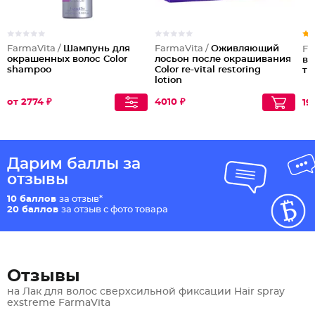
FarmaVita /
Шампунь для
FarmaVita /
Оживляющий
Fa
окрашенных волос Color
лосьон после окрашивания
вы
shampoo
Color re-vital restoring
тр
lotion
от 2774 ₽
4010 ₽
19
Дарим баллы за
отзывы
10 баллов
за отзыв*
20 баллов
за отзыв с фото товара
Отзывы
на Лак для волос сверхсильной фиксации Hair spray
exstreme FarmaVita