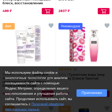
блеск, восстановление
волос шелк+пептиды
499 ₽
2837 ₽
Рекомендуем
(6)
Мы используем файлы cookie и
Белита - Витекс /
Крем для
Dilis /
Туалетная вода Sexy
аналогичные технологии для анализа
лица Ночной отбеливающий
Twenty (Секси Твенти)
ламеллярный Skin White
посещаемости сайта с помощью
Белоснежная Кожа
Яндекс.Метрики, определения вашего
Принимаю
местоположения и улучшения работы
420 ₽
1380 ₽
сайта. Продолжая использовать сайт, вы
соглашаетесь с
Политикой обработки
.
персональных данных