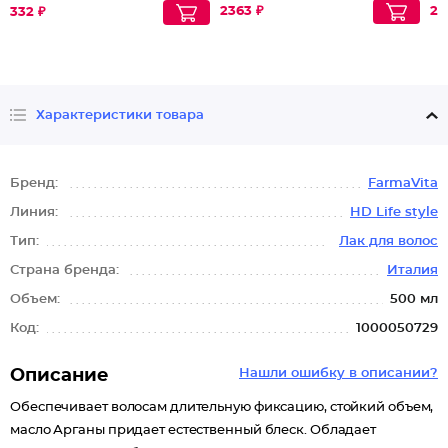
2363 ₽
28
332 ₽
Характеристики товара
Бренд:
FarmaVita
Линия:
HD Life style
Тип:
Лак для волос
Страна бренда:
Италия
Объем:
500 мл
Код:
1000050729
Описание
Нашли ошибку в описании?
Обеспечивает волосам длительную фиксацию, стойкий объем,
масло Арганы придает естественный блеск. Обладает