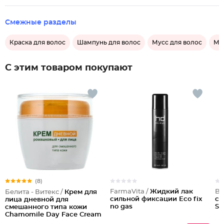
Смежные разделы
Краска для волос
Шампунь для волос
Мусс для волос
Ма
С этим товаром покупают
(8)
FarmaVita /
Жидкий лак
Ba
Белита - Витекс /
Крем для
сильной фиксации Eco fix
си
лица дневной для
no gas
S
смешанного типа кожи
Chamomile Day Face Cream
for Mixed Skin