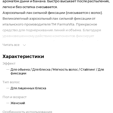
ароматом дыни и банана. Быстро высыхает после распыления,
легко и без остатка счесывается.
Аэрозольный лак сильной фиксации (счесывается с волос).
Великолепный аэрозольный лак сильной фиксации от
итальнского производителя ТМ FarmaVita. Прекрасное
средство для подчёркивания линий и объёма. Благодаря
уравновешенному действию компонентов фиксирует
причёску, придавая волосам блеск и приятный сладкий
Читать все
аромат, оставляя их мягкими. Надолго сохраняет форму
причёски, быстро высыхает и не утяжеляет волосы. Этот лак
Характеристики
деликатно и эффективно фиксирует пряди не утяжеляя их. Так
Эффект
же он легко смывается и вычесывается с помощью расчески.
Для объема /
Для блеска /
Мягкость волос /
Стайлинг /
Для
Благодаря лаку HD Hair Spray Extra Hold Ваши волосы будут
фиксации
ухожеными и красивыми в течении всего дня. Срок годности: 5
Тип волос
лет с даты производства.
Для лишенных блеска
Пол и возраст
Женский
Особенность использования