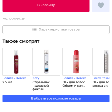
В корзину
Код:
1000050729
Характеристики товара
Также смотрят
Белита - Витекс
Kezy
Белита - Витекс
Barex Italian
215 мл
Спрей-лак
Лак для волос
Лак для вол
надежной
Объем и сил...
экстра силь..
фиксац...
Выбрать все похожие товары