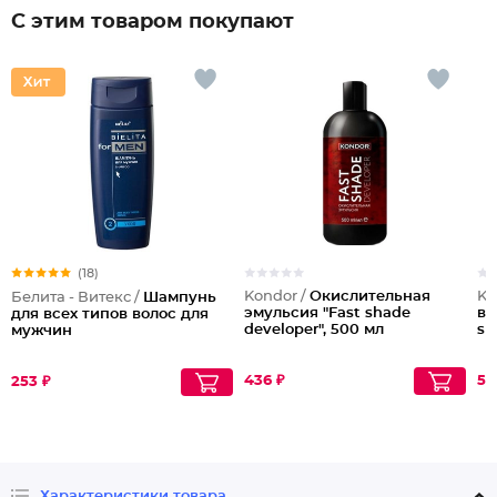
С этим товаром покупают
(18)
Kondor /
Окислительная
Ko
Белита - Витекс /
Шампунь
эмульсия "Fast shade
во
для всех типов волос для
developer", 500 мл
sh
мужчин
436 ₽
59
253 ₽
Характеристики товара