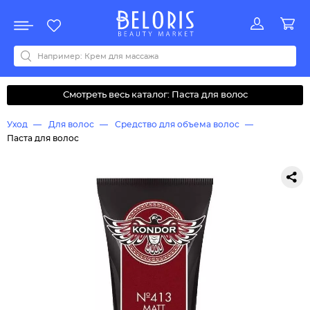
Распродажа
Акции
Новинки
Хит продаж
Все бренды
0-9
A
B
C
D
E
F
G
H
I
J
K
L
M
N
O
P
Q
R
S
T
U
V
W
Y
Z
А
Б
В
Д
З
И
М
О
К
Л
Н
П
Р
С
Т
У
Ф
Ч
Смотреть весь каталог: Паста для волос
Уход
Для волос
Средство для объема волос
Паста для волос