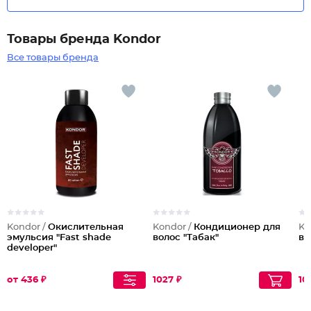
Товары бренда Kondor
Все товары бренда
Kondor /
Окислительная
Kondor /
Кондиционер для
Ko
эмульсия "Fast shade
волос "Табак"
во
developer"
от 436 ₽
1027 ₽
10