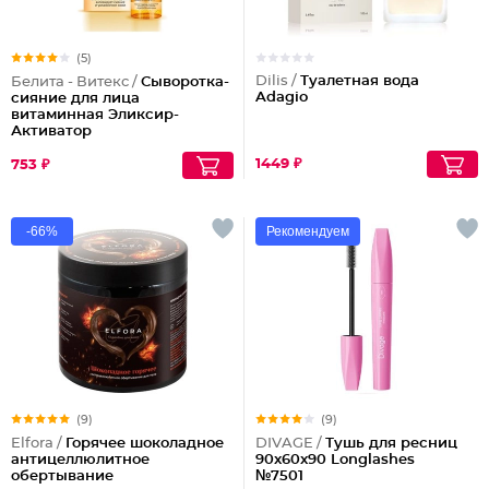
(5)
Dilis /
Туалетная вода
Белита - Витекс /
Сыворотка-
Adagio
сияние для лица
витаминная Эликсир-
Активатор
1449 ₽
753 ₽
-66%
Рекомендуем
(9)
(9)
Elfora /
Горячее шоколадное
DIVAGE /
Тушь для ресниц
антицеллюлитное
90x60x90 Longlashes
обертывание
№7501