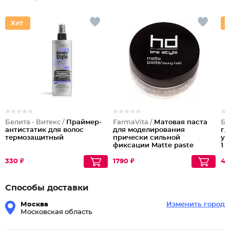
Белита - Витекс /
Праймер-
FarmaVita /
Матовая паста
Бе
антистатик для волос
для моделирования
гл
термозащитный
прически сильной
ук
фиксации Matte paste
1
330 ₽
1790 ₽
43
Способы доставки
Москва
Изменить город
Московская область