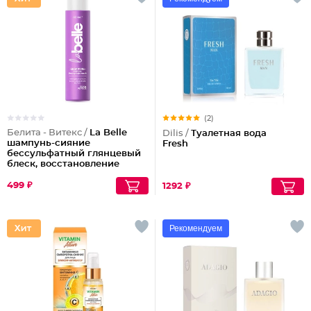
(2)
Белита - Витекс /
La Belle
Dilis /
Туалетная вода
шампунь-сияние
Fresh
бессульфатный глянцевый
блеск, восстановление
волос шелк+пептиды
499 ₽
1292 ₽
Рекомендуем