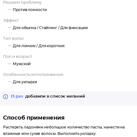
Решаем проблему
Против ломкости
Эффект
Для объема /
Стайлинг /
Для фиксации
Тип волос
Для ломких /
Для коротких
Пол и возраст
Мужской
Особенность использования
Для укладки
13 раз
добавили в список желаний
Способ применения
Растереть ладонями небольшое количество пасты, нанести на
влажные или сухие волосы. Выполнить укладку.