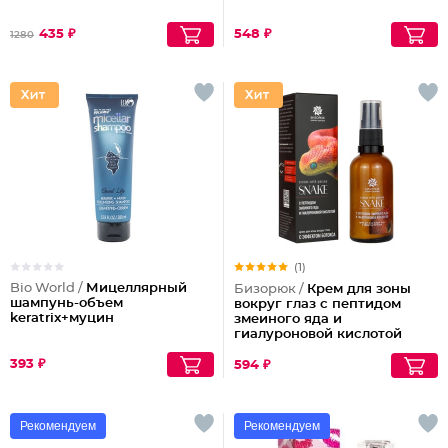
435 ₽
548 ₽
1280
(1)
Bio World /
Мицеллярный
Бизорюк /
Крем для зоны
шампунь-объем
вокруг глаз с пептидом
keratrix+муцин
змеиного яда и
гиалуроновой кислотой
393 ₽
594 ₽
Рекомендуем
Рекомендуем