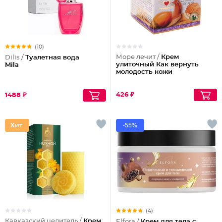
(10)
Море лечит /
Крем
Dilis /
Туалетная вода
улиточный Как вернуть
Mila
молодость кожи
426 ₽
1488 ₽
-55%
(4)
Кавказский целитель /
Крем
Elfora /
Крем для тела с