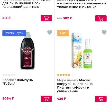
для лица ночной Воск
маслами какао и макадамии
Кавказский целитель
Увлажнение и питание
513 ₽
382 ₽
849
Рекомендуем
(1)
Kondor /
Шампунь
Море лечит /
Масло
"Табак"
спирулины для лица
Лифтинг-эффект и
увлажнение
2084 ₽
426 ₽