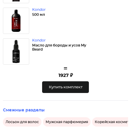
Kondor
500 мл
Kondor
Масло для бороды и усов My
Beard
=
1927 ₽
Купить комплект
Смежные разделы
Лосьон для волос
Мужская парфюмерия
Корейская космет