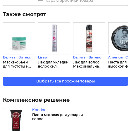
Характеристики товара
Также смотрят
Белита - Витекс
Lisap
Белита - Витекс
American Cr
Маска-объем
Лак для укладки
Лак для волос
Паста для в
для густоты и...
волос сил...
Максимальна...
высокой ф...
Выбрать все похожие товары
Комплексное решение
Kondor
Паста матовая для укладки
волос