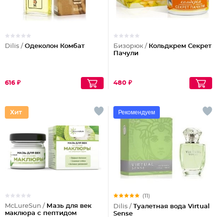
Dilis /
Одеколон Комбат
Бизорюк /
Кольдкрем Секрет
Пачули
616 ₽
480 ₽
Рекомендуем
(11)
McLureSun /
Мазь для век
Dilis /
Туалетная вода Virtual
маклюра с пептидом
Sense