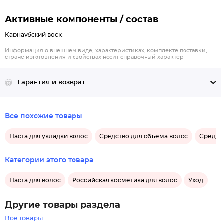
Активные компоненты / состав
Карнаубский воск.
Информация о внешнем виде, характеристиках, комплекте поставки,
стране изготовления и свойствах носит справочный характер.
Гарантия и возврат
Все похожие товары
Паста для укладки волос
Средство для объема волос
Средст
Категории этого товара
Паста для волос
Российская косметика для волос
Уход
Другие товары раздела
Все товары