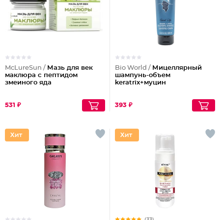
McLureSun /
Мазь для век
Bio World /
Мицеллярный
маклюра с пептидом
шампунь-объем
змеиного яда
keratrix+муцин
531 ₽
393 ₽
(33)