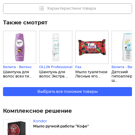
Характеристики товара
Также смотрят
Белита - Витекс
OLLIN Professional
Fax
Белита - Вит
Шампунь для
Шампунь для
Мыло туалетное
Детский
волос всех ти...
волос Экстра ...
Лесные яго...
гипоаллерг
ш...
Выбрать все похожие товары
Комплексное решение
Kondor
Мыло ручной работы "Кофе"