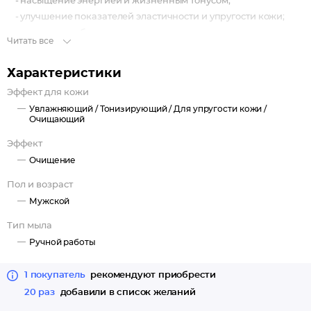
- насыщение энергией и жизненным тонусом;
- улучшение показателей эластичности и упругости кожи;
- улучшение общего тона и цвета кожи;
Читать все
- улучшение общего состояния кожи;
- предупреждение ранних проявлений возрастных
Характеристики
изменений;
Эффект для кожи
- предупреждение появления и развития несовершенств
Увлажняющий /
Тонизирующий /
Для упругости кожи /
кожи;
Очищающий
- бодрящий аромат и мгновенное улучшение настроения.
Эффект
Очищение
Пол и возраст
Мужской
Тип мыла
Ручной работы
1 покупатель
рекомендуют приобрести
20 раз
добавили в список желаний