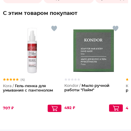
С этим товаром покупают
(4)
Kondor /
Мыло ручной
Kora /
Гель-пенка для
Ko
работы "Лайм"
умывания с пантенолом
ра
492 ₽
707 ₽
46