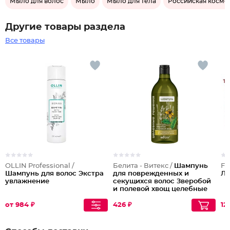
Мыло для волос
Мыло
Мыло для тела
Российская космет
Другие товары раздела
Все товары
OLLIN Professional /
Белита - Витекс /
Шампунь
Fa
Шампунь для волос Экстра
для поврежденных и
Ле
увлажнение
секущихся волос Зверобой
и полевой хвощ целебные
решения
от 984 ₽
426 ₽
12