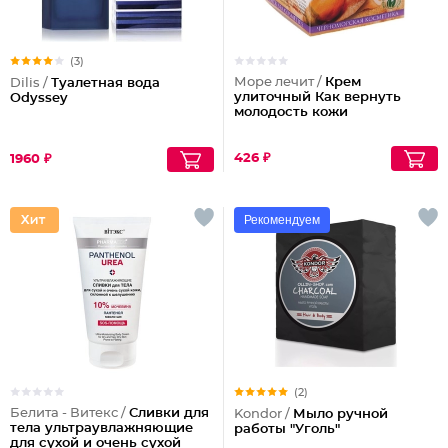
(3)
Море лечит /
Крем
Dilis /
Туалетная вода
улиточный Как вернуть
Odyssey
молодость кожи
426 ₽
1960 ₽
Рекомендуем
(2)
Белита - Витекс /
Сливки для
Kondor /
Мыло ручной
тела ультраувлажняющие
работы "Уголь"
для сухой и очень сухой