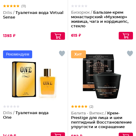
(11)
Бизорюк /
Бальзам-крем
Dilis /
Туалетная вода Virtual
монастырский «Мухомор»
Sense
живица, чага и кордицепс,
стекло
615 ₽
1393 ₽
Рекомендуем
(2)
Dilis /
Туалетная вода
Белита - Витекс /
Крем-
One
Prestige для лица и шеи
пептидный Восстановление
упругости и сокращение
морщин (ночной)