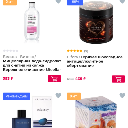
-66%
(9)
Белита - Витекс /
Elfora /
Горячее шоколадное
Мицеллярная вода-гидролат
антицеллюлитное
для снятия макияжа
обертывание
Бережное очищение Micellar
Cleansing
353 ₽
435 ₽
1280
Рекомендуем