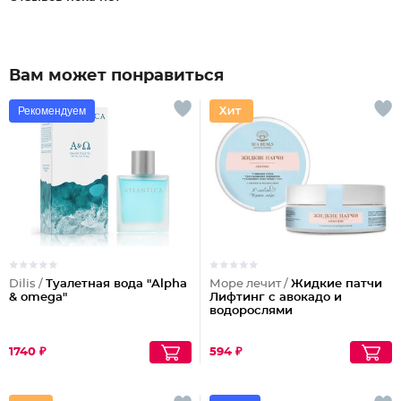
Вам может понравиться
Рекомендуем
Dilis /
Туалетная вода "Alpha
Море лечит /
Жидкие патчи
& omega"
Лифтинг с авокадо и
водорослями
1740 ₽
594 ₽