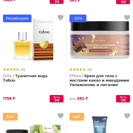
1449 ₽
582 ₽
Рекомендуем
-55%
(4)
(4)
Dilis /
Туалетная вода
Elfora /
Крем для тела с
Taboo
маслами какао и макадамии
Увлажнение и питание
1759 ₽
382 ₽
849