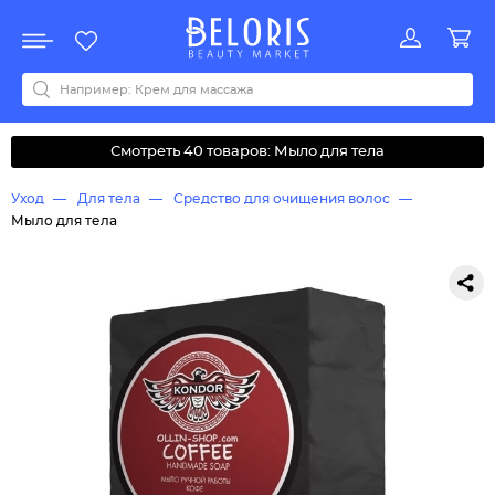
Распродажа
Акции
Новинки
Хит продаж
Все бренды
0-9
A
B
C
D
E
F
G
H
I
J
K
L
M
N
O
P
Q
R
S
T
U
V
W
Y
Z
А
Б
В
Д
З
И
М
О
К
Л
Н
П
Р
С
Т
У
Ф
Ч
Смотреть 40 товаров: Мыло для тела
Уход
Для тела
Средство для очищения волос
Мыло для тела