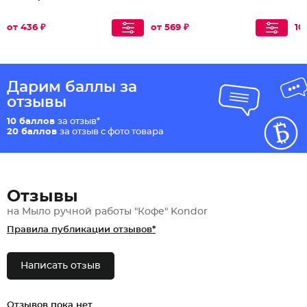
от 436 ₽
от 569 ₽
10
Дарим баллы за
отзывы
10 баллов
за отзыв*
20 баллов
за отзыв с фото товара
Отзывы
на Мыло ручной работы "Кофе" Kondor
Правила публикации отзывов*
Написать отзыв
Отзывов пока нет