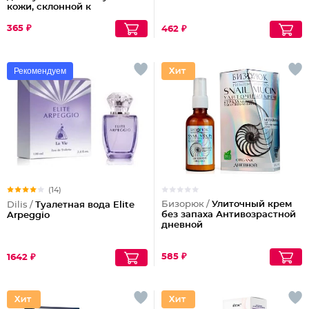
кожи, склонной к
шелушениям Pharmacos
Panthenol Urea
365 ₽
462 ₽
Рекомендуем
(14)
Бизорюк /
Улиточный крем
Dilis /
Туалетная вода Elite
без запаха Антивозрастной
Arpeggio
дневной
585 ₽
1642 ₽