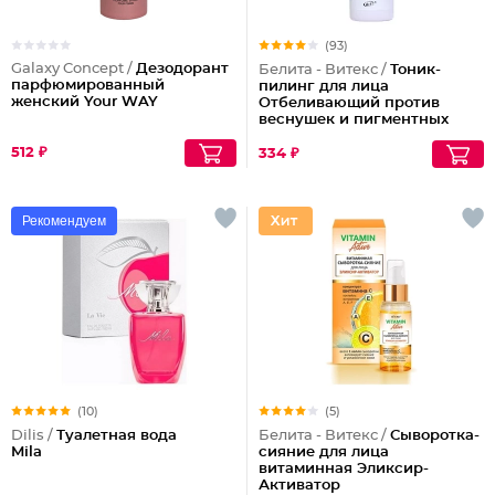
(93)
Galaxy Concept /
Дезодорант
Белита - Витекс /
Тоник-
парфюмированный
пилинг для лица
женский Your WAY
Отбеливающий против
веснушек и пигментных
пятен
512 ₽
334 ₽
Рекомендуем
(10)
(5)
Dilis /
Туалетная вода
Белита - Витекс /
Сыворотка-
Mila
сияние для лица
витаминная Эликсир-
Активатор