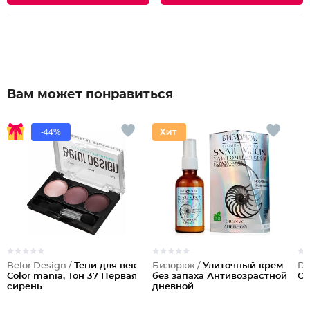
Вам может понравиться
-44%
Belor Design /
Тени для век
Бизорюк /
Улиточный крем
Dil
Color mania, Тон 37 Первая
без запаха Антивозрастной
O
сирень
дневной