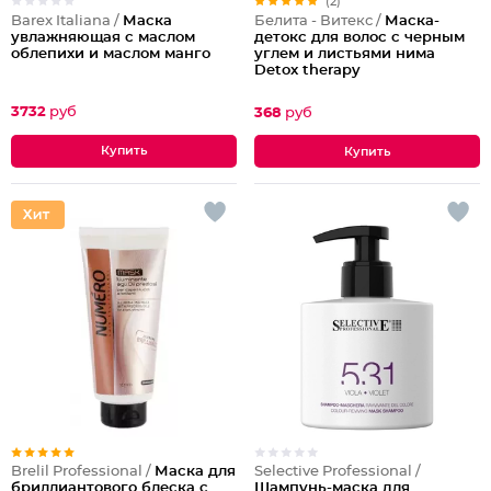
(2)
Barex Italiana /
Маска
Белита - Витекс /
Маска-
увлажняющая с маслом
детокс для волос с черным
облепихи и маслом манго
углем и листьями нима
Detox therapy
3732
руб
368
руб
Brelil Professional /
Маска для
Selective Professional /
бриллиантового блеска с
Шампунь-маска для