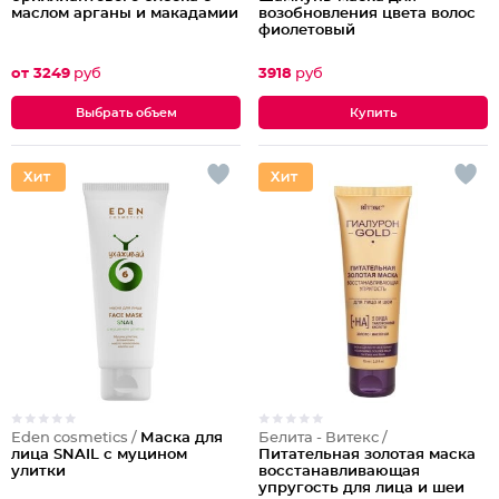
маслом арганы и макадамии
возобновления цвета волос
фиолетовый
от 3249
руб
3918
руб
Выбрать объем
Eden cosmetics /
Маска для
Белита - Витекс /
лица SNAIL c муцином
Питательная золотая маска
улитки
восстанавливающая
упругость для лица и шеи