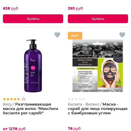
Гиалурон Gold
638
руб
393
руб
(1)
Белита - Витекс /
Маска -
Kezy /
Разглаживающая
скраб для лица полирующая
маска для волос "Maschera
с бамбуковым углем
lisciante per capelli"
76
руб
от 1278
руб