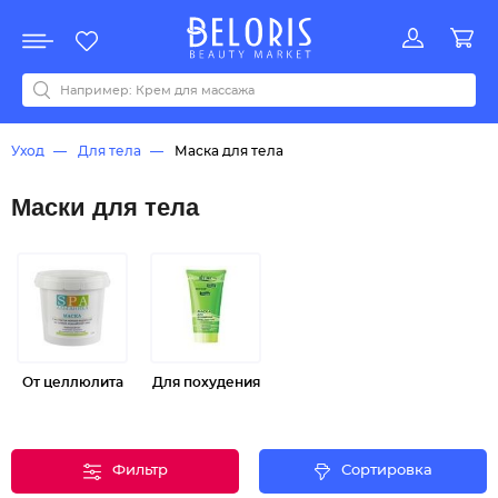
Распродажа
Акции
Новинки
Хит продаж
Все бренды
0-9
A
B
C
D
E
F
G
H
I
J
K
L
M
N
O
P
Q
R
S
T
U
V
W
Y
Z
А
Б
В
Д
З
И
М
О
К
Л
Н
П
Р
С
Т
У
Ф
Ч
Уход
Для тела
Маска для тела
Маски для тела
От целлюлита
Для похудения
Фильтр
Сортировка