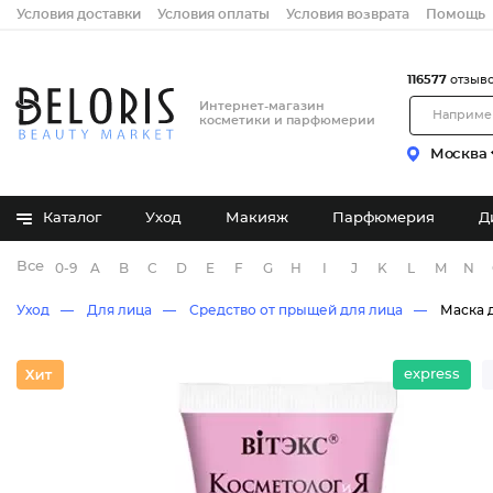
Условия доставки
Условия оплаты
Условия возврата
Помощь
116577
отзыв
Интернет-магазин
косметики и парфюмерии
Москва
Каталог
Уход
Макияж
Парфюмерия
Д
Все бренды
0-9
A
B
C
D
E
F
G
H
I
J
K
L
M
N
Уход
Для лица
Средство от прыщей для лица
Маска 
express