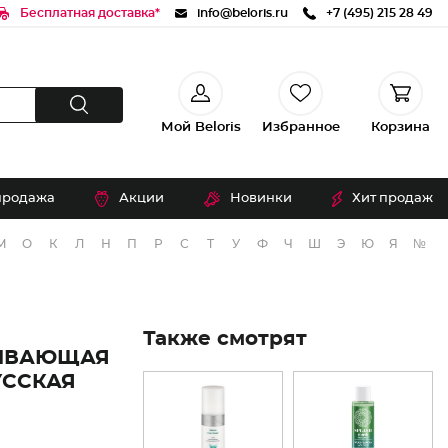
Бесплатная доставка*
info@beloris.ru
+7 (495) 215 28 49
Мой Beloris
Избранное
Корзина
продажа
Акции
Новинки
Хит продаж
М
О
К
Л
Н
П
Р
С
Т
У
Ф
Ч
Ш
Э
Ю
Я
№
Также смотрят
ЛИВАЮЩАЯ
УССКАЯ