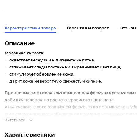
Характеристики товара
Гарантия и возврат
Отзывы
Описание
Молочная кислота:
осветляет веснушки и пигментные пятна,
сглаживает следы постакне и выравнивает цвет лица,
стимулирует обновление кожи,
дарит коже невероятную свежесть и сияние.
Принципиально новая композиционная формула крем-маски по
добиться невероятно ровного, красивого цвета лица.
АНА-кислоты в высокоактивной форме легко проникают в глуб
стимулируют процессы обновления и заметно уменьшают пигм
Читать все
ультрафиолета, возрастные изменения).
Особый отбеливающий комплекс прицельно действует на тех уч
Характеристики
меланина, заметно выравнивает тон кожи.