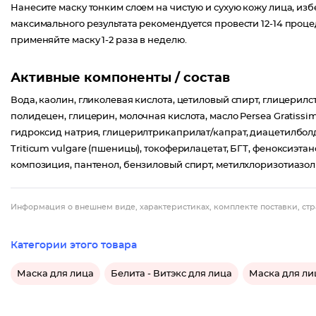
Нанесите маску тонким слоем на чистую и сухую кожу лица, избе
максимального результата рекомендуется провести 12-14 проце
применяйте маску 1-2 раза в неделю.
Активные компоненты / состав
Вода, каолин, гликолевая кислота, цетиловый спирт, глицерилст
полидецен, глицерин, молочная кислота, масло Persea Gratissi
гидроксид натрия, глицерилтрикаприлат/капрат, диацетилбол
Triticum vulgare (пшеницы), токоферилацетат, БГТ, феноксиэ
композиция, пантенол, бензиловый спирт, метилхлоризотиазол
Информация о внешнем виде, характеристиках, комплекте поставки, стр
Категории этого товара
Маска для лица
Белита - Витэкс для лица
Маска для лиц