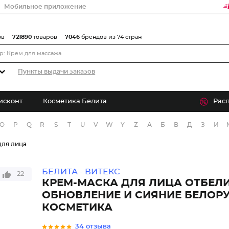
Мобильное приложение
ов
721890
товаров
7046
брендов из 74 стран
Пункты выдачи заказов
исконт
Косметика Белита
Рас
O
P
Q
R
S
T
U
V
W
Y
Z
А
Б
В
Д
З
И
для лица
БЕЛИТА - ВИТЕКС
22
КРЕМ-МАСКА ДЛЯ ЛИЦА ОТБЕ
ОБНОВЛЕНИЕ И СИЯНИЕ БЕЛОР
КОСМЕТИКА
34 отзыва