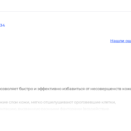
34
Нашли ош
зволяет быстро и эффективно избавиться от несовершенств кож
окие слои кожи, мягко отшелушивают ороговевшие клетки,
ентацию, вызванную разными факторами (воздействие
астках кожи, которым необходимо осветление, замедляет синтез