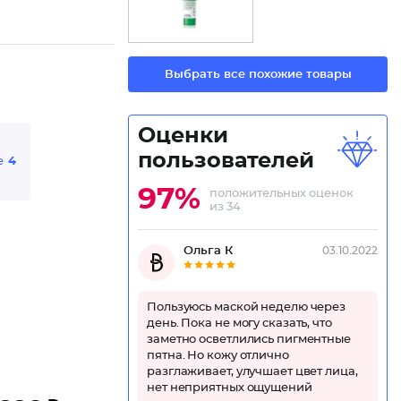
Выбрать все похожие товары
Оценки
пользователей
е
4
97%
положительных оценок
из 34
Ольга К
03.10.2022
Пользуюсь маской неделю через
день. Пока не могу сказать, что
заметно осветлились пигментные
пятна. Но кожу отлично
разглаживает, улучшает цвет лица,
нет неприятных ощущений