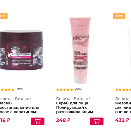
(374)
(169)
елита - Витекс /
Белита - Витекс /
Белита 
аска-
Скраб для лица
Мезопи
осстановление для
Полирующий c
для лиц
олос с кератином
разглаживающим
очищен
комплексом
16 ₽
248 ₽
432 ₽