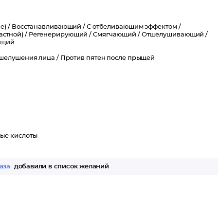
етает естественное сияние.
е) /
Восстанавливающий /
С отбеливающим эффектом /
стной) /
Регенерирующий /
Смягчающий /
Отшелушивающий /
ющий
шелушения лица /
Против пятен после прыщей
ые кислоты
аза
добавили в список желаний