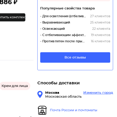
886 ₽
Популярные свойства товара
- Для осветления (отбеливание)
27 клиентов
упить комплект
- Выравнивающий
25 клиентов
- Освежающий
22 клиента
- С отбеливающим эффектом
19 клиентов
- Против пятен после прыщей
16 клиентов
Все отзывы
Способы доставки
Крем для лица
Москва
Изменить город
Московская область
Почта России и почтоматы