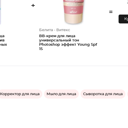
+
=
К
Белита - Витекс
ица
ВВ-крем для лица
ив
универсальный тон
ных
Photoshop эффект Young Spf
15
Корректор для лица
Мыло для лица
Сыворотка для лица