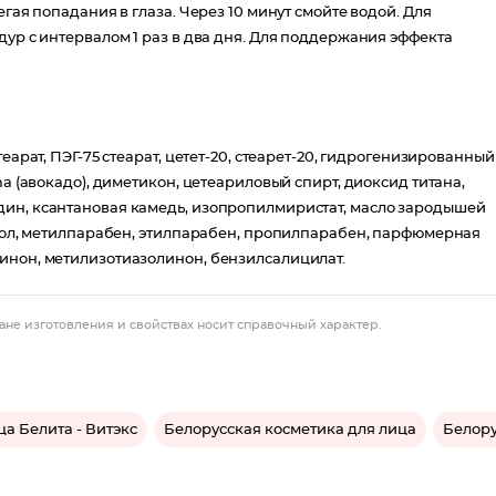
гая попадания в глаза. Через 10 минут смойте водой. Для
дур с интервалом 1 раз в два дня. Для поддержания эффекта
еарат, ПЭГ-75 стеарат, цетет-20, стеарет-20, гидрогенизированный
ma (авокадо), диметикон, цетеариловый спирт, диоксид титана,
дин, ксантановая камедь, изопропилмиристат, масло зародышей
танол, метилпарабен, этилпарабен, пропилпарабен, парфюмерная
инон, метилизотиазолинон, бензилсалицилат.
ане изготовления и свойствах носит справочный характер.
а Белита - Витэкс
Белорусская косметика для лица
Белору