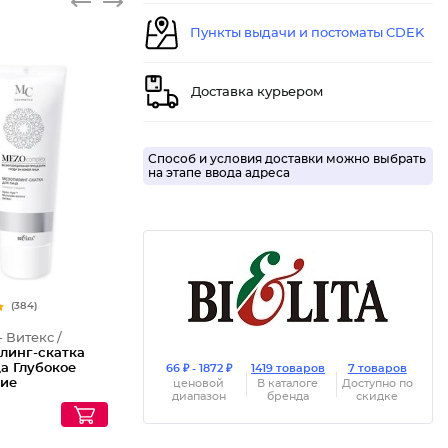
Пункты выдачи и постоматы CDEK
Доставка курьером
Способ и условия доставки можно выбрать
на этапе ввода адреса
(384)
- Витекс /
линг-скатка
а Глубокое
66 ₽ - 1872 ₽
1419 товаров
7 товаров
ие
ценовой
В каталоге
Доступно по
диапазон
бренда
скидке