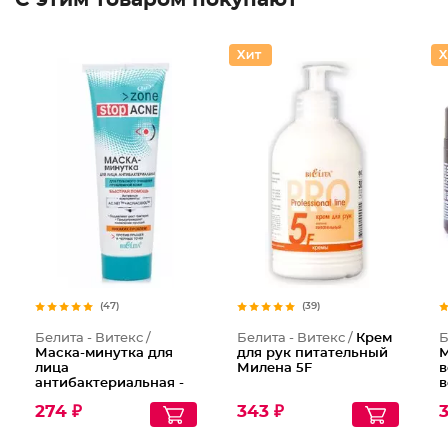
С этим товаром покупают
(47)
(39)
Белита - Витекс /
Белита - Витекс /
Крем
Б
Маска-минутка для
для рук питательный
М
лица
Милена 5F
в
антибактериальная -
в
глубокое очищение
274 ₽
343 ₽
3