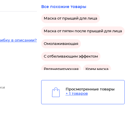
Все похожие товары
Маска от прыщей для лица
Маска от пятен после прыщей для лица
ибку в описании?
Омолаживающая
С отбеливающим эффектом
Регенерирующая
Крем маска
Маска от шелушения для лица
и и
Просмотренные товары
+ 1 товаров
Восстанавливающая
От пигментных пятен
Отшелушивающая