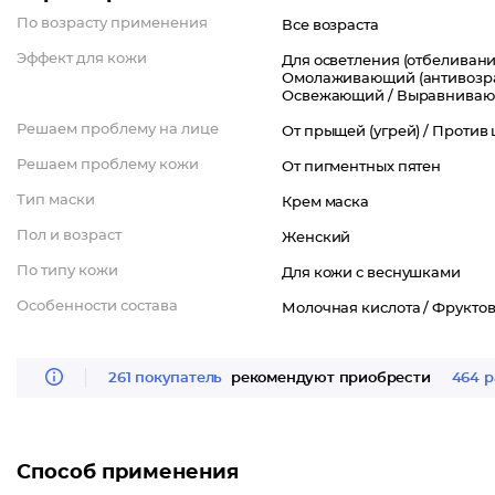
Результат: цвет лица становится однородным, нежным и приобр
По возрасту применения
Все возраста
Эффект для кожи
Для осветления (отбеливани
Омолаживающий (антивозра
Освежающий /
Выравнива
Решаем проблему на лице
От прыщей (угрей) /
Против 
Решаем проблему кожи
От пигментных пятен
Тип маски
Крем маска
Пол и возраст
Женский
По типу кожи
Для кожи с веснушками
Особенности состава
Молочная кислота /
Фруктов
261 покупатель
рекомендуют приобрести
464 р
Способ применения