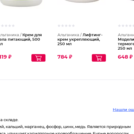
льганика /
Крем для
Альганика /
Лифтинг-
Альгани
ела питающий, 500
крем укрепляющий,
Модел
л
250 мл
термоге
250 мл
119 ₽
784 ₽
648 ₽
Нашли ош
а складе.
ий, кальций, марганец, фосфор, цинк, медь. Является природным
иса, улучшает капиллярное кровообращение. Бурые водоросли