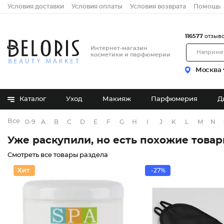
Условия доставки
Условия оплаты
Условия возврата
Помощь
116577
отзыв
Интернет-магазин
косметики и парфюмерии
Москва
Каталог
Уход
Макияж
Парфюмерия
Д
Все бренды
0-9
A
B
C
D
E
F
G
H
I
J
K
L
M
N
Уже раскупили, но есть похожие това
Смотреть все товары раздела
-27%