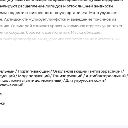
мулируют расщепление липидов и отток лишней жидкости.
мы, поднятию жизненного тонуса организма. Матэ улучшает
. Артишок стимулирует лимфоток и выведение токсинов из
ению. Сельдерей снижает уровень гормонов стресса, укрепляет
енки сосудов, борется с целлюлитом. Маска обладает
рует кровообращение, усиливает поступление питательных
 застойные явления. Укрепляет стенки сосудов. Рекомендуется дл
ти кожи, растяжках, для коррекции фигуры и лечения целлюлита.
ельный /
Подтягивающий /
Омолаживающий (антивозрастной) /
рующий /
Моделирующий /
Тонизирующий /
Антибактериальный /
т целлюлита (антицеллюлитный) /
Для упругости кожи /
свежающий
я
ожи