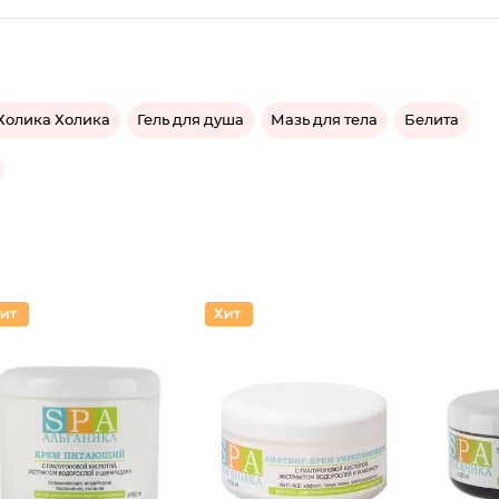
Холика Холика
Гель для душа
Мазь для тела
Белита
Крем дл
Лифтинг