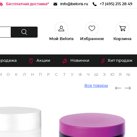
Бесплатная доставка*
info@beloris.ru
+7 (495) 215 28 49
Мой Beloris
Избранное
Корзина
продажа
Акции
Новинки
Хит продаж
М
О
К
Л
Н
П
Р
С
Т
У
Ф
Ч
Ш
Э
Ю
Я
№
Все товары