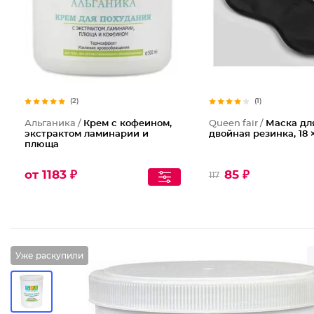
(2)
(1)
Альганика /
Крем с кофеином,
Queen fair /
Маска для
экстрактом ламинарии и
двойная резинка, 18 ×
плюща
от 1183 ₽
85 ₽
117
Уже раскупили