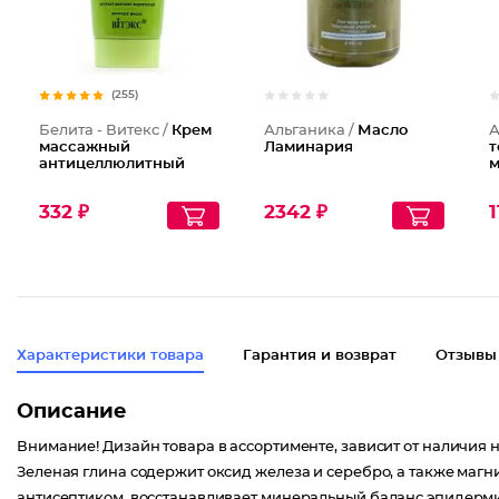
(255)
Белита - Витекс /
Крем
Альганика /
Масло
А
массажный
Ламинария
т
антицеллюлитный
м
332 ₽
2342 ₽
1
Характеристики товара
Гарантия и возврат
Отзывы
Описание
Внимание! Дизайн товара в ассортименте, зависит от наличия н
Зеленая глина содержит оксид железа и серебро, а также магн
антисептиком, восстанавливает минеральный баланс эпидерм