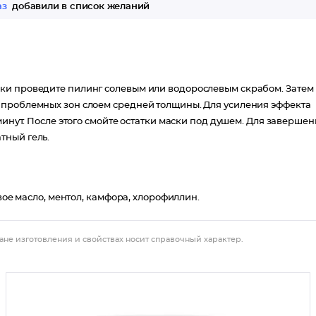
аз
добавили в список желаний
ки проведите пилинг солевым или водорослевым скрабом. Затем
 проблемных зон слоем средней толщины. Для усиления эффекта
минут. После этого смойте остатки маски под душем. Для заверше
тный гель.
вое масло, ментол, камфора, хлорофиллин.
ане изготовления и свойствах носит справочный характер.