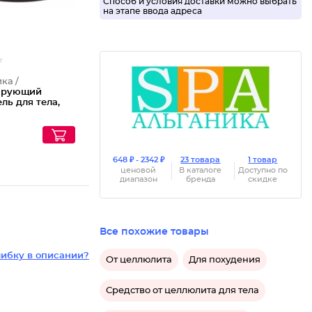
Способ и условия доставки можно выбрать
на этапе ввода адреса
ка /
ирующий
ль для тела,
648 ₽ - 2342 ₽
23 товара
1 товар
ценовой
В каталоге
Доступно по
диапазон
бренда
скидке
Все похожие товары
ибку в описании?
От целлюлита
Для похудения
Средство от целлюлита для тела