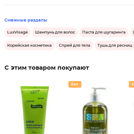
Смежные разделы
LuxVisage
Шампунь для волос
Паста для шугаринга
Корейская косметика
Спрей для тела
Тушь для ресниц
С этим товаром покупают