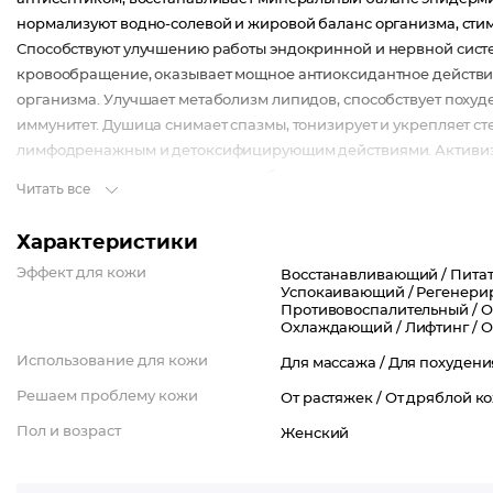
нормализуют водно-солевой и жировой баланс организма, сти
Способствуют улучшению работы эндокринной и нервной систе
кровообращение, оказывает мощное антиоксидантное действие
организма. Улучшает метаболизм липидов, способствует похуд
иммунитет. Душица снимает спазмы, тонизирует и укрепляет ст
лимфодренажным и детоксифицирующим действиями. Активизи
веществ к клеткам, стимулирует обменные процессы, устраняет
Читать все
устранения отеков, при варикозе и слабости сосудов, дряблос
Характеристики
Эффект для кожи
Восстанавливающий /
Питат
Успокаивающий /
Регенери
Противовоспалительный /
О
Охлаждающий /
Лифтинг /
О
Использование для кожи
Для массажа /
Для похудени
Решаем проблему кожи
От растяжек /
От дряблой к
Пол и возраст
Женский