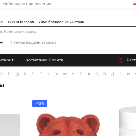
Мобильное приложение
ов
721890
товаров
7046
брендов из 74 стран
Пункты выдачи заказов
исконт
Косметика Белита
Рас
O
P
Q
R
S
T
U
V
W
Y
Z
А
Б
В
Д
З
И
ры
-72%