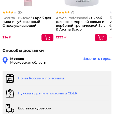
(10)
(1)
Бе
Белита - Витекс /
Скраб для
Aravia Professional /
Скраб
bo
лица и губ сахарный
для ног с морской солью и
фи
Отшелушивающий
вербеной тропической Salt
но
& Aroma Scrub
51
214 ₽
1233 ₽
Способы доставки
Москва
Изменить город
Московская область
Почта России и почтоматы
Пункты выдачи и постоматы CDEK
Доставка курьером