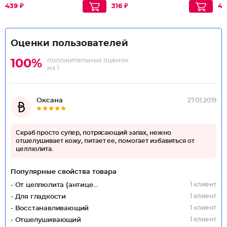
439 ₽
316 ₽
43
Оценки пользователей
положительных оценок
100%
из 1
Оксана
27.01.2019
Скраб просто супер, потрясающий запах, нежно
отшелушивает кожу, питает ее, помогает избавиться от
целлюлита.
Популярные свойства товара
1 клиент
- От целлюлита (антицеллюлитный)
1 клиент
- Для гладкости
1 клиент
- Восстанавливающий
1 клиент
- Отшелушивающий