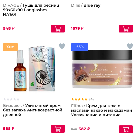
DIVAGE /
Тушь для ресниц
Dilis /
Blue ray
90x60x90 Longlashes
№7501
548 ₽
1679 ₽
-55%
(4)
Бизорюк /
Улиточный крем
Elfora /
Крем для тела с
без запаха Антивозрастной
маслами какао и макадамии
дневной
Увлажнение и питание
585 ₽
382 ₽
849