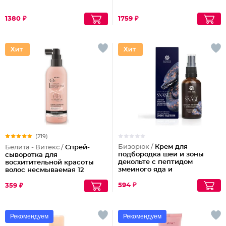
1380 ₽
1759 ₽
(219)
Бизорюк /
Крем для
Белита - Витекс /
Спрей-
подбородка шеи и зоны
сыворотка для
декольте с пептидом
восхитительной красоты
змеиного яда и
волос несмываемая 12
антиоксидантами
эффектов Совершенные
Волосы
594 ₽
359 ₽
Рекомендуем
Рекомендуем