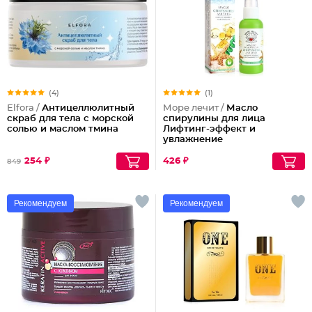
(4)
(1)
Elfora /
Антицеллюлитный
Море лечит /
Масло
скраб для тела с морской
спирулины для лица
солью и маслом тмина
Лифтинг-эффект и
увлажнение
254 ₽
426 ₽
849
Рекомендуем
Рекомендуем