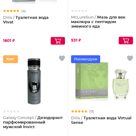
(4)
McLureSun /
Мазь для век
Dilis /
Туалетная вода
маклюра с пептидом
Vivat
змеиного яда
531 ₽
1601 ₽
Рекомендуем
(11)
Galaxy Concept /
Дезодорант
Dilis /
Туалетная вода Virtual
парфюмированный
Sense
мужской Invict