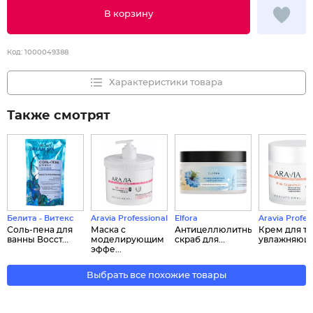
В корзину
Код:
1000049388
Характеристики товара
Также смотрят
Белита - Витекс
Aravia Professional
Elfora
Aravia Profes
Соль-пена для
Маска с
Антицеллюлитный
Крем для т
ванны Восст...
моделирующим
скраб для...
увлажняющи
эффе...
Выбрать все похожие товары