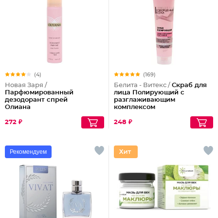
(4)
(169)
Новая Заря /
Белита - Витекс /
Скраб для
Парфюмированный
лица Полирующий c
дезодорант спрей
разглаживающим
Олиана
комплексом
272 ₽
248 ₽
Рекомендуем