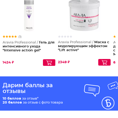
(1)
Aravia Professional /
Маска с
Aravia Professional /
Гель для
Ar
моделирующим эффектом
интенсивного ухода
дл
"Lift active"
"Intensive action gel"
су
Mo
2349 ₽
1424 ₽
69
Дарим баллы за
отзывы
10 баллов
за отзыв*
20 баллов
за отзыв с фото товара