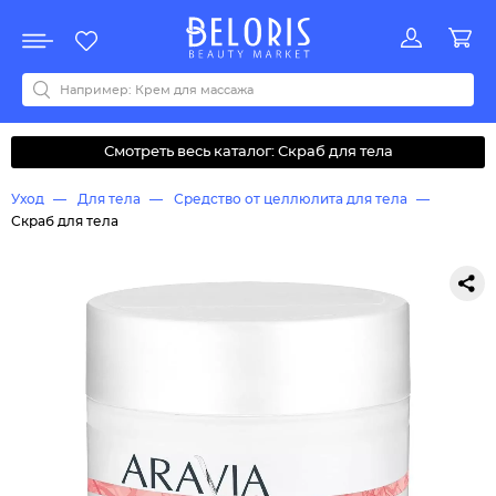
Распродажа
Акции
Новинки
Хит продаж
Все бренды
0-9
A
B
C
D
E
F
G
H
I
J
K
L
M
N
O
P
Q
R
S
T
U
V
W
Y
Z
А
Б
В
Д
З
И
М
О
К
Л
Н
П
Р
С
Т
У
Ф
Ч
Смотреть весь каталог: Скраб для тела
Уход
Для тела
Средство от целлюлита для тела
Скраб для тела