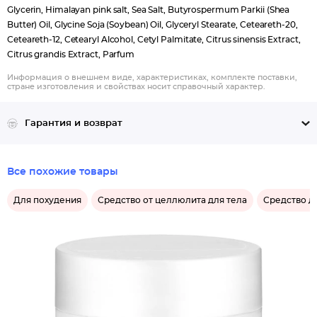
Glycerin, Himalayan pink salt, Sea Salt, Butyrospermum Parkii (Shea
Butter) Oil, Glycine Soja (Soybean) Oil, Glyceryl Stearate, Ceteareth-20,
Ceteareth-12, Cetearyl Alcohol, Cetyl Palmitate, Сitrus sinensis Extract,
Citrus grandis Extract, Parfum
Информация о внешнем виде, характеристиках, комплекте поставки,
стране изготовления и свойствах носит справочный характер.
Гарантия и возврат
Все похожие товары
Для похудения
Средство от целлюлита для тела
Средство д