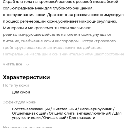
Скраб для тела на кремовой основе с розовой гималайской
солью предназначен для глубокого очищения,
отшелушивания кожи. Драгоценная розовая соль стимулирует
процесс регенерации кожи, усиливает микроциркуляцию.
Минералы и микроэлементы соли оказывают
ревитализирующее действие на клетки кожи, улучшают
питание, снабжение кожи кислородом. Экстракт розового
грейпфрута оказывает антицеллюлитное действие.
Натуральные масла ши и сои значительно улучшают состояние
кожного покрова, предотвращают появление сухости,
Читать все
обеспечивая гладкость, эластичность и упругость.
Показания к применению: Глубокое очищение кожи тела,
Характеристики
антицеллюлитное действие. Возможно применение в
По типу кожи
домашних условиях.
Для сухой
Биоактивный состав:
Розовая гималайская соль.
Эффект для кожи
Розовый грейпфрут (экстракт).
Восстанавливающий /
Питательный /
Регенерирующий /
Морская соль.
Отшелушивающий /
От целлюлита (антицеллюлитный) /
Для
упругости кожи /
Очищающий /
Для гладкости
Масло ши.
Апельсин (экстракт).
Использование для кожи