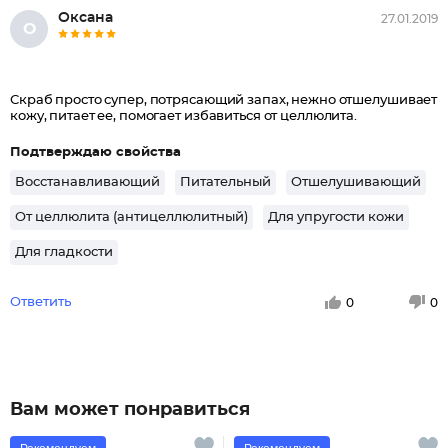
Оксана
27.01.2019
О
Скраб просто супер, потрясающий запах, нежно отшелушивает
кожу, питает ее, помогает избавиться от целлюлита.
Подтверждаю свойства
Восстанавливающий
Питательный
Отшелушивающий
От целлюлита (антицеллюлитный)
Для упругости кожи
Для гладкости
Ответить
0
0
Вам может понравиться