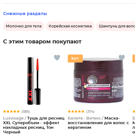
Смежные разделы
Молочко для тела
Корейская косметика
Шампунь для волос
С этим товаром покупают
(585)
(374)
Luxvisage /
Тушь для ресниц
Белита - Витекс /
Маска-
Бе
XXL Суперобъем - эффект
восстановление для волос с
Ме
накладных ресниц, Тон
кератином
ли
Черный
оч