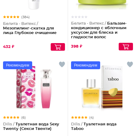
(384)
Белита - Витекс /
Бальзам-
Белита - Витекс /
кондиционер с яблочным
Мезопилинг-скатка для
уксусом для блеска и
лица Глубокое очищение
гладкости волос
398 ₽
432 ₽
Рекомендуем
Рекомендуем
(6)
(4)
Dilis /
Туалетная вода Sexy
Dilis /
Туалетная вода
Twenty (Секси Твенти)
Taboo