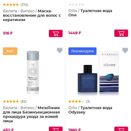
(374)
Dilis /
Туалетная вода
Белита - Витекс /
Маска-
One
восстановление для волос с
кератином
1449 ₽
316 ₽
Рекомендуем
(82)
(3)
Белита - Витекс /
МезоТоник
Dilis /
Туалетная вода
для лица Безинъекционная
Odyssey
процедура ухода за кожей
лица
452 ₽
1960 ₽