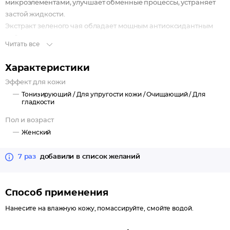
микроэлементами, улучшает обменные процессы, устраняет
застой жидкости.
Экстракт зеленого чая обладает мощным антиоксидантным
действием, улучшает тонус и эластичность кожи, выводит
Читать все
шлаки и токсины из подкожной клетчатки.
Кристаллы сахара отшелушивают отмершие клетки
Характеристики
эпидермиса, обеспечивают выраженный массажный эффект,
Эффект для кожи
стимулируют обновление клеток, выравнивают текстуру кожи,
Тонизирующий /
Для упругости кожи /
Очищающий /
Для
придавая ей удивительную гладкость.
гладкости
Пол и возраст
Женский
7 раз
добавили в список желаний
Способ применения
Нанесите на влажную кожу, помассируйте, смойте водой.