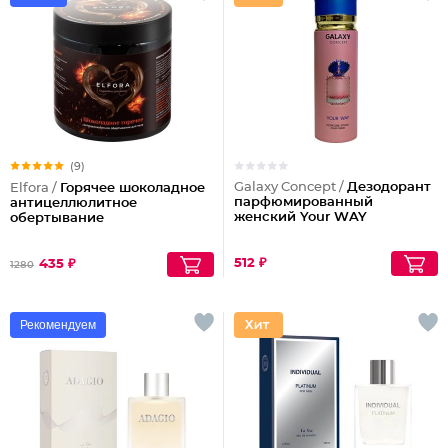
(9)
Galaxy Concept /
Дезодорант
Elfora /
Горячее шоколадное
парфюмированный
антицеллюлитное
женский Your WAY
обертывание
512 ₽
435 ₽
1280
Рекомендуем