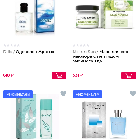
Dilis /
Одеколон Арктик
McLureSun /
Мазь для век
маклюра с пептидом
змеиного яда
618 ₽
531 ₽
Рекомендуем
Рекомендуем