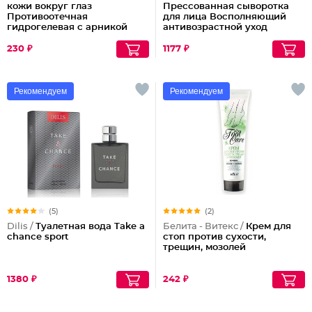
кожи вокруг глаз
Прессованная сыворотка
Противоотечная
для лица Восполняющий
гидрогелевая с арникой
антивозрастной уход
230 ₽
1177 ₽
Рекомендуем
Рекомендуем
(5)
(2)
Dilis /
Туалетная вода Take a
Белита - Витекс /
Крем для
chance sport
стоп против сухости,
трещин, мозолей
1380 ₽
242 ₽