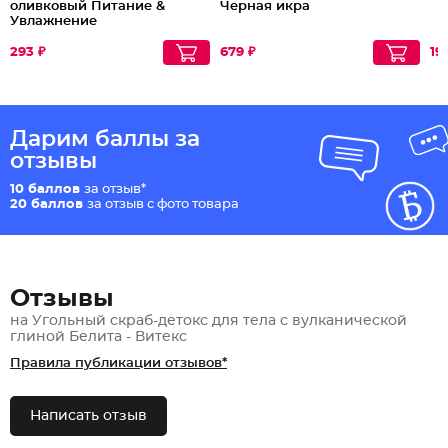
оливковый Питание &
Черная икра
Увлажнение
293 ₽
679 ₽
19
Дарим баллы за
отзывы
10 баллов
за отзыв*
20 баллов
за отзыв с фото товара
Отзывы
на Угольный скраб-детокс для тела с вулканической
глиной Белита - Витекс
Правила публикации отзывов*
Написать отзыв