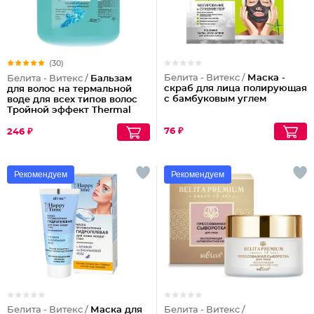
(30)
Белита - Витекс /
Маска -
Белита - Витекс /
Бальзам
скраб для лица полирующая
для волос на термальной
с бамбуковым углем
воде для всех типов волос
Тройной эффект Thermal
Water Balsam All Hair Types,
450 мл
76 ₽
246 ₽
Рекомендуем
Рекомендуем
Белита - Витекс /
Маска для
Белита - Витекс /