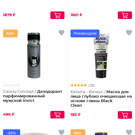
1679 ₽
1601 ₽
Рекомендуем
(23)
Galaxy Concept /
Дезодорант
Белита - Витекс /
Маска для
парфюмированный
лица глубоко очищающая на
мужской Invict
основе глины Black
Clean
490 ₽
193 ₽
-66%