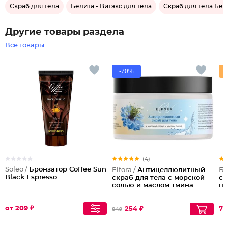
Скраб для тела
Белита - Витэкс для тела
Скраб для тела Бел
Другие товары раздела
Все товары
-70%
(4)
Soleo /
Бронзатор Coffee Sun
Elfora /
Антицеллюлитный
Бе
Black Espresso
скраб для тела с морской
со
солью и маслом тмина
пе
от 209 ₽
254 ₽
79
849