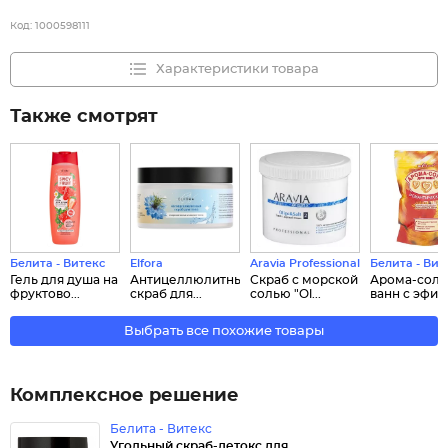
Код:
1000598111
Характеристики товара
Также смотрят
Белита - Витекс
Elfora
Aravia Professional
Белита - Вит
Гель для душа на
Антицеллюлитный
Скраб с морской
Арома-соль
фруктово...
скраб для...
солью "Ol...
ванн с эфи...
Выбрать все похожие товары
Комплексное решение
Белита - Витекс
Угольный скраб-детокс для