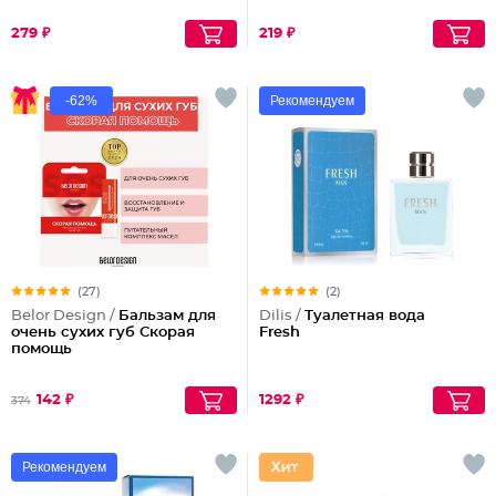
279 ₽
219 ₽
-62%
Рекомендуем
(27)
(2)
Belor Design /
Бальзам для
Dilis /
Туалетная вода
очень сухих губ Скорая
Fresh
помощь
142 ₽
1292 ₽
374
Рекомендуем