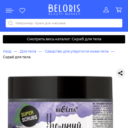
Распродажа
Акции
Новинки
Хит продаж
Все бренды
0-9
A
B
C
D
E
F
G
H
I
J
K
L
M
N
O
P
Q
R
S
T
U
V
W
Y
Z
А
Б
В
Д
З
И
М
О
К
Л
Н
П
Р
С
Т
У
Ф
Ч
Смотреть весь каталог: Скраб для тела
Уход
Для тела
Средство для упругости кожи тела
Скраб для тела