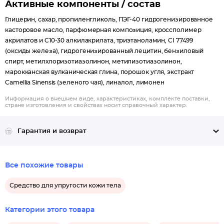
Активные компоненты / состав
Глицерин, сахар, пропиленгликоль, ПЭГ-40 гидрогенизированное
касторовое масло, парфюмерная композиция, кроссполимер
акрилатов и C10-30 алкилакрилата, триэтаноламин, CI 77499
(оксиды железа), гидрогенизированный лецитин, бензиловый
спирт, метилхлоризотиазолинон, метилизотиазолинон,
марокканская вулканическая глина, порошок угля, экстракт
Camellia Sinensis (зеленого чая), линалол, лимонен
Информация о внешнем виде, характеристиках, комплекте поставки,
стране изготовления и свойствах носит справочный характер.
Гарантия и возврат
Все похожие товары
Средство для упругости кожи тела
Категории этого товара