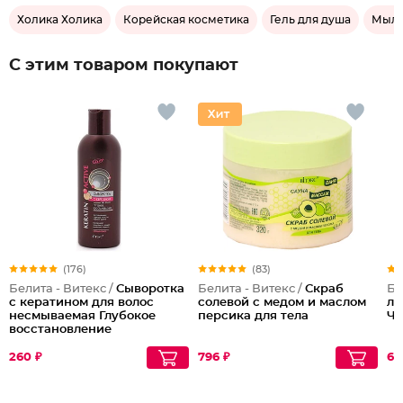
Холика Холика
Корейская косметика
Гель для душа
Мыло
С этим товаром покупают
(176)
(83)
Белита - Витекс /
Сыворотка
Белита - Витекс /
Скраб
Бе
с кератином для волос
солевой с медом и маслом
ли
несмываемая Глубокое
персика для тела
Че
восстановление
260 ₽
796 ₽
67