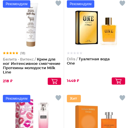
Рекомендуем
Рекомендуем
(18)
Dilis /
Туалетная вода
Белита - Витекс /
Крем для
One
ног Интенсивное смягчение
Протеины молодости Milk
Line
1449 ₽
218 ₽
Рекомендуем