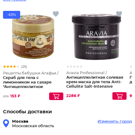
-43%
(25)
Aravia Professional /
Ar
Рецепты бабушки Агафьи /
Антицеллюлитная солевая
По
Скраб для тела с
крем-маска для тела Anti-
дл
лимонником на сахаре
Cellulite Salt-Intensive
"Антицеллюлитное
Mask
народное средство"
2286 ₽
98
153 ₽
270
Способы доставки
Москва
Изменить город
Московская область