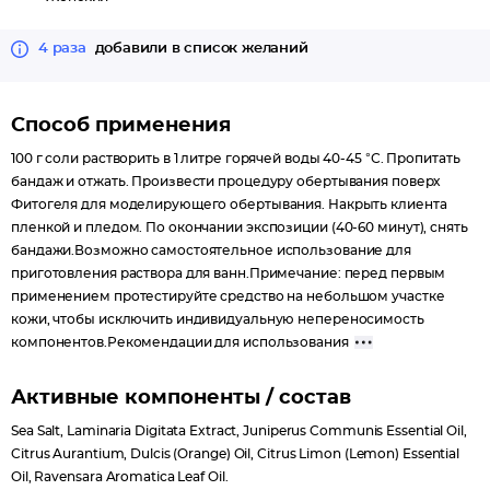
Эфирное масло можжевельника усиливает обменные
процессы в подкожно-жировой клетчатке и эффективно
4 раза
добавили в список желаний
борется с целлюлитом.
Цитрусовые эфирные масла лимона и апельсина оказывают
иммуностимулирующее действие, обладают выраженной
Способ применения
антиоксидантной активностью.
100 г соли растворить в 1 литре горячей воды 40-45 °С. Пропитать
Масло равенсары отлично справляется с мышечным
бандаж и отжать. Произвести процедуру обертывания поверх
напряжением, расслабляет и снимает усталость.
Фитогеля для моделирующего обертывания. Накрыть клиента
Ароматические свойства эфирных масел оказывают
пленкой и пледом. По окончании экспозиции (40-60 минут), снять
благоприятное воздействие на организм: успокаивают,
бандажи.Возможно самостоятельное использование для
улучшают эмоциональный фон.
приготовления раствора для ванн.Примечание: перед первым
применением протестируйте средство на небольшом участке
кожи, чтобы исключить индивидуальную непереносимость
компонентов.Рекомендации для использования
Активные компоненты / состав
Sea Salt, Laminaria Digitata Extract, Juniperus Communis Essential Oil,
Citrus Aurantium, Dulcis (Orange) Oil, Citrus Limon (Lemon) Essential
Oil, Ravensara Aromatica Leaf Oil.