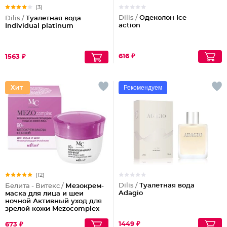
(3)
Dilis /
Одеколон Ice
Dilis /
Туалетная вода
action
Individual platinum
616 ₽
1563 ₽
Рекомендуем
(12)
Dilis /
Туалетная вода
Белита - Витекс /
Мезокрем-
Adagio
маска для лица и шеи
ночной Активный уход для
зрелой кожи Mezocomplex
60+
1449 ₽
673 ₽