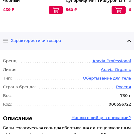
Черный
Суперлифтинг Гиалурон Lift
зр
45+
60
439 ₽
560 ₽
67
Характеристики товара
Бренд:
Aravia Professional
Линия:
Aravia Organic
Тип:
Обертывание для тела
Страна бренда:
Россия
Вес:
730 г
Код:
1000556722
Описание
Нашли ошибку в описании?
Бальнеологическая соль для обертывания с антицеллюлитным