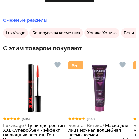
Смежные разделы
LuxVisage
Белорусская косметика
Холика Холика
Белита
С этим товаром покупают
(585)
(109)
Luxvisage /
Тушь для ресниц
Белита - Витекс /
Маска для
Бе
XXL Суперобъем - эффект
лица ночная волшебная
ма
накладных ресниц, Тон
несмываемая
но