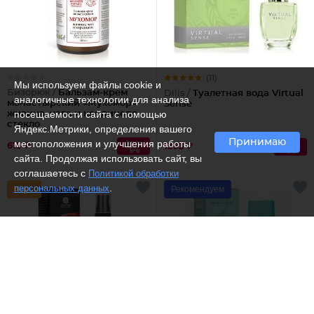
(11)
Мы используем файлы cookie и
Бизорюк /
Бальзам-крем
Dilis /
Туалетная вода Virtual
аналогичные технологии для анализа
монастырский «Мухомор»
Sense
посещаемости сайта с помощью
живица, чага и кордицепс,
стекло
Яндекс.Метрики, определения вашего
Принимаю
местоположения и улучшения работы
615 ₽
1393 ₽
сайта. Продолжая использовать сайт, вы
соглашаетесь с
Политикой обработки
.
персональных данных
Рекомендуем
(1)
(13)