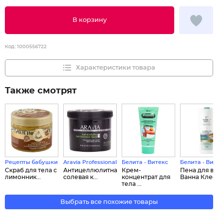
В корзину
Код:
1000556722
Характеристики товара
Также смотрят
Рецепты бабушки Агафьи
Aravia Professional
Белита - Витекс
Белита - Вит
Скраб для тела с
Антицеллюлитная
Крем-
Пена для ва
лимонник...
солевая к...
концентрат для
Ванна Клеоп
тела ...
Выбрать все похожие товары