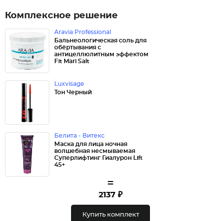
Комплексное решение
Aravia Professional
Бальнеологическая соль для
обёртывания с
антицеллюлитным эффектом
Fit Mari Salt
Luxvisage
Тон Черный
Белита - Витекс
Маска для лица ночная
волшебная несмываемая
Суперлифтинг Гиалурон Lift
45+
=
2137 ₽
Купить комплект