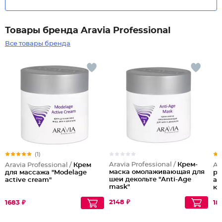
Товары бренда Aravia Professional
Все товары бренда
(1)
Aravia Professional /
Крем-
Aravia Professional /
Крем
Ar
маска омолаживающая для
для массажа "Modelage
ре
шеи декольте "Anti-Age
active cream"
аз
mask"
ко
2148 ₽
1683 ₽
18