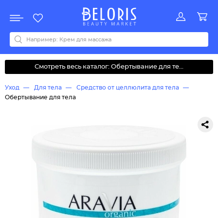
Распродажа
Акции
Новинки
Хит продаж
Все бренды
0-9
A
B
C
D
E
F
G
H
I
J
K
L
M
N
O
P
Q
R
S
T
U
V
W
Y
Z
А
Б
В
Д
З
И
М
О
К
Л
Н
П
Р
С
Т
У
Ф
Ч
Смотреть весь каталог: Обертывание для те...
Уход
Для тела
Средство от целлюлита для тела
Обертывание для тела